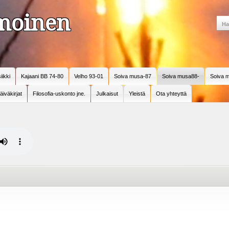
amoinen
iikki
Kajaani BB 74-80
Velho 93-01
Soiva musa-87
Soiva musa88-
Soiva m
äiväkirjat
Filosofia-uskonto jne.
Julkaisut
Yleistä
Ota yhteyttä