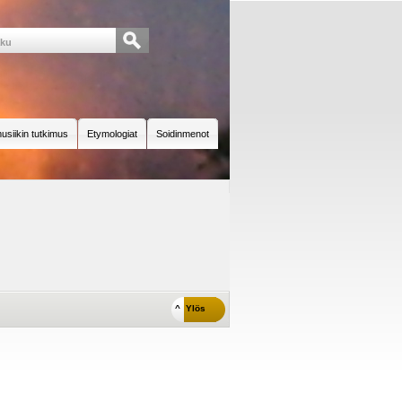
usiikin tutkimus
Etymologiat
Soidinmenot
^ Ylös