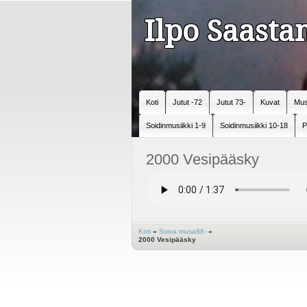
Ilpo Saast
Koti
Jutut -72
Jutut 73-
Kuvat
Mus
Soidinmusiikki 1-9
Soidinmusiikki 10-18
P
2000 Vesipääsky
Koti
»
Soiva musa88-
»
2000 Vesipääsky