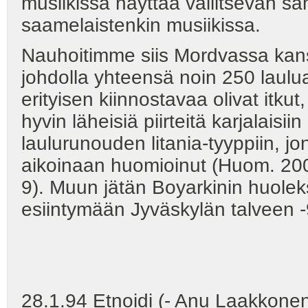
musiikissa näyttää vallitsevan sa
saamelaistenkin musiikissa.
Nauhoitimme siis Mordvassa kans
johdolla yhteensä noin 250 laulua
erityisen kiinnostavaa olivat itkut
hyvin läheisiä piirteitä karjalaisii
laulurunouden litania-tyyppiin, 
aikoinaan huomioinut (Huom. 2007
9). Muun jätän Boyarkinin huolek
esiintymään Jyväskylän talveen -
28.1.94 Etnoidi (- Anu Laakkone