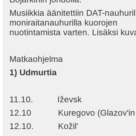
Musiikkia äänitettiin DAT-nauhuril
moniraitanauhurilla kuorojen
nuotintamista varten. Lisäksi kuv
Matkaohjelma
1) Udmurtia
11.10. Iževsk
12.10 Kuregovo (Glazov'in pi
12.10. Kožil'