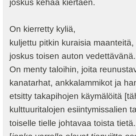
joskus kehää kiertäen.
On kierretty kyliä,
kuljettu pitkin kuraisia maanteitä,
joskus toisen auton vedettävänä.
On menty taloihin, joita reunusta
kanatarhat, ankkalammikot ja han
etsitty takapihojen käymälöitä [tä
kulttuuritalojen esiintymissalien 
toiselle tielle johtavaa toista tietä.