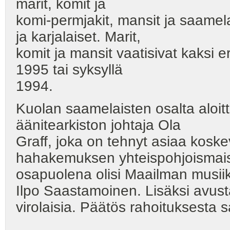
marit, komit ja
komi-permjakit, mansit ja saamel
ja karjalaiset. Marit,
komit ja mansit vaatisivat kaksi 
1995 tai syksyllä
1994.
Kuolan saamelaisten osalta aloi
äänitearkiston johtaja Ola
Graff, joka on tehnyt asiaa kos
hahakemuksen yhteispohjoismais
osapuolena olisi Maailman musii
Ilpo Saastamoinen. Lisäksi avusta
virolaisia. Päätös rahoituksesta