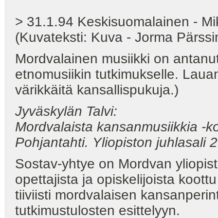
> 31.1.94 Keskisuomalainen - Mi
(Kuvateksti: Kuva - Jorma Pärss
Mordvalainen musiikki on antanut
etnomusiikin tutkimukselle. Lauan
värikkäitä kansallispukuja.)
Jyväskylän Talvi:
Mordvalaista kansanmusiikkia -ko
Pohjantahti. Yliopiston juhlasali
Sostav-yhtye on Mordvan yliopist
opettajista ja opiskelijoista koott
tiiviisti mordvalaisen kansanperi
tutkimustulosten esittelyyn.