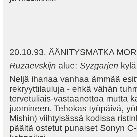
20.10.93. ÄÄNITYSMATKA MO
Ruzaevskijn
alue:
Syzgarjen
kylä
Neljä ihanaa vanhaa ämmää esitt
rekryyttilauluja - ehkä vähän tuhm
tervetuliais-vastaanottoa mutta ka
juomineen. Tehokas työpäivä, yötä
Mishin) viihtyisässä kodissa risti
päältä ostetut punaiset Sonyn C-