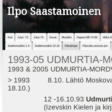
Ilpo Saastamoinen
Koti
Jutut -72
Jutut 73-
Kuvat
Musiikki
Kajaani BB 74-80
Velho 9
Soidinmusiikki 1-9
Soidinmusiikki 10-18
Päiväkirjat
Filosofia-uskonto jne.
1993-05 UDMURTIA-
1993 & 2005 UDMURTIA-MORD
> 1993 8.10. Lähtö Moskovaan,
18.10.)
12 -16.10.93
Udmurt
(Izevskin Kielen ja kirjallisu