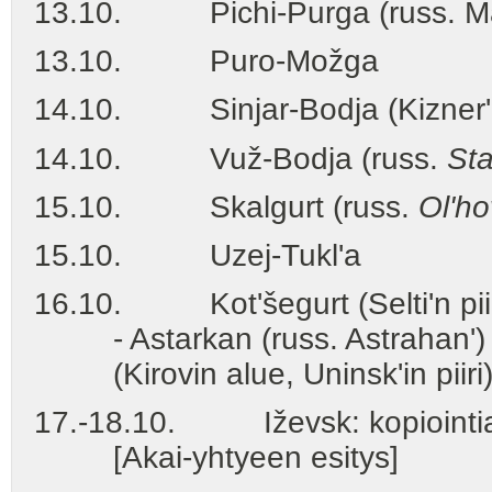
13.10. Pichi-Purga (russ. Mala
13.10. Puro-Možga
14.10. Sinjar-Bodja (Kizner'in
14.10. Vuž-Bodja (russ.
Sta
15.10. Skalgurt (russ.
Ol'h
15.10. Uzej-Tukl'a
16.10. Kot'šegurt (Selti'n piiri
- Astarkan (russ. Astrahan') - P
(Kirovin alue, Uninsk'in piiri) 
17.-18.10. Iževsk: kopiointia j
[Akai-yhtyeen esitys]