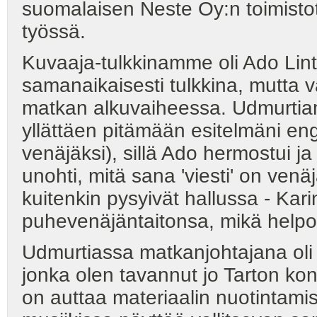
suomalaisen Neste Oy:n toimistota
työssä.
Kuvaaja-tulkkinamme oli Ado Lintr
samanaikaisesti tulkkina, mutta vä
matkan alkuvaiheessa. Udmurtian 
yllättäen pitämään esitelmäni eng
venäjäksi), sillä Ado hermostui ja
unohti, mitä sana 'viesti' on venä
kuitenkin pysyivät hallussa - Ka
puhevenäjäntaitonsa, mikä helpot
Udmurtiassa matkanjohtajana oli I
jonka olen tavannut jo Tarton kon
on auttaa materiaalin nuotintamis