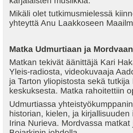
karjalaisten musiikkia.
Mikäli olet tutkimusmielessä kiinn
yhteyttä Anu Laakkoseen Maailm
Matka Udmurtiaan ja Mordvaan 
Matkan tekivät äänittäjä Kari Ha
Yleis-radiosta, videokuvaaja Aado
ja Tarton yliopistosta sekä tutki
keskuksesta. Matka rahoitettiin o
Udmurtiassa yhteistyökumppanina 
historian, kielen, ja kirjallisuuden 
Irina Nurieva. Mordvassa matkat jä
Bojarkinin johdolla.