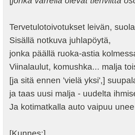
[
jonka varrella olevat tienviitta o
Tervetulotoivotukset leivän, suola
Sisällä notkuva juhlapöytä,
jonka päällä ruoka-astia kolmess
Viinalaulut, komushka... malja to
[ja sitä ennen 'vielä yksi',] suupa
ja taas uusi malja - uudelta ihmis
Ja kotimatkalla auto vaipuu unee
[Kunnes:]