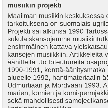
musiikin projekti
Maailman musiikin keskuksessa o
tarkoituksena on suomalais-ugrila
Projekti sai alkunsa 1990 Tartos
sukulaiskansojemme musiikintutkijo
ensimmäinen kattava yleiskatsaus
kansojen musiikkiin. Artikkeleita 
äänitteitä. Jo toteutuneita osapr
1990-1991, kenttä-äänitysmatka
alueelle 1992, hantimateriaalin 
Udmurtiaan ja Mordvaan 1993. Aä
marien, komien ja komi-permjakk
sekä mahdollisesti samojedikans