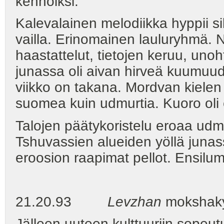
kehnoiksi.
Kalevalainen melodiikka hyppii sil
vailla. Erinomainen lauluryhmä. N
haastattelut, tietojen keruu, unoh
junassa oli aivan hirveä kuumuud
viikko on takana. Mordvan kiele
suomea kuin udmurtia. Kuoro oli
Talojen päätykoristelu eroaa udmu
Tshuvassien alueiden yöllä junas
eroosion raapimat pellot. Ensilum
21.20.93
Levzhan
mokshak
Jälleen uuteen kulttuuriin sopeu