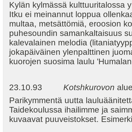
Kylän kylmässä kulttuuritalossa
Itku ei meinannut loppua ollenk
multaa, metsättömiä, eroosion k
puhesoundin samankaltaisuus su
kalevalainen melodia (litaniatyypp
jokapäiväinen ylenpalttinen juomata
kuorojen suosima laulu 'Humalan 
23.10.93
Kotshkurovon
alu
Parikymmentä uutta lauluäänitet
Taidekoulussa ihailimme ja saim
kuvaavat puuveistokset. Esimerki