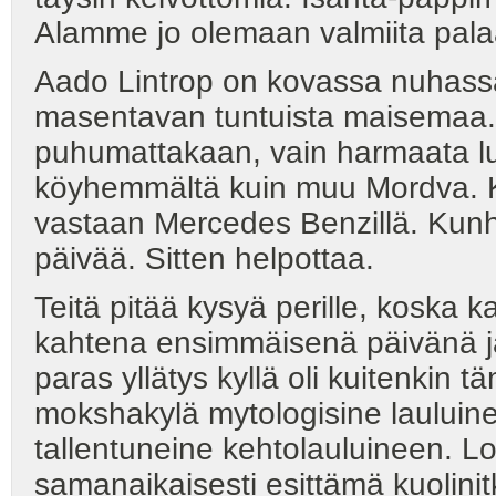
Alamme jo olemaan valmiita pa
Aado Lintrop on kovassa nuhassa
masentavan tuntuista maisemaa. E
puhumattakaan, vain harmaata lu
köyhemmältä kuin muu Mordva. K
vastaan Mercedes Benzillä. Kunh
päivää. Sitten helpottaa.
Teitä pitää kysyä perille, koska ka
kahtena ensimmäisenä päivänä ja 
paras yllätys kyllä oli kuitenkin 
mokshakylä mytologisine lauluine
tallentuneine kehtolauluineen. 
samanaikaisesti esittämä kuolini