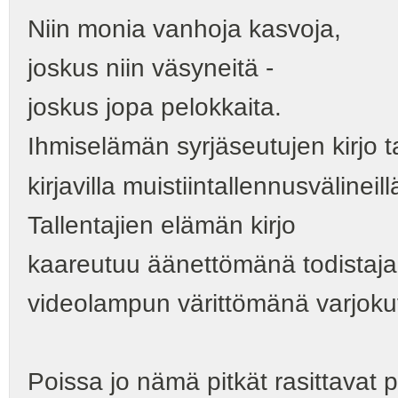
Niin monia vanhoja kasvoja,
joskus niin väsyneitä -
joskus jopa pelokkaita.
Ihmiselämän syrjäseutujen kirjo t
kirjavilla muistiintallennusvälineill
Tallentajien elämän kirjo
kaareutuu äänettömänä todistaja
videolampun värittömänä varjok
Poissa jo nämä pitkät rasittavat p