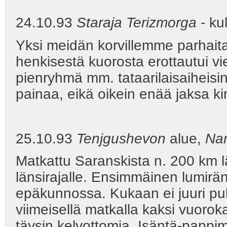
24.10.93
Staraja Terizmorga
- ku
Yksi meidän korvillemme parhaita
henkisestä kuorosta erottautui v
pienryhmä mm. tataarilaisaiheis
painaa, eikä oikein enää jaksa kir
25.10.93
Tenjgushevon
alue,
Na
Matkattu Saranskista n. 200 km 
länsirajalle. Ensimmäinen lumirän
epäkunnossa. Kukaan ei juuri p
viimeisellä matkalla kaksi vuorok
täysin kelvottomia. Isäntä-papp