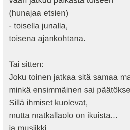
vaan jatkuu paikasta toiseen
(hunajaa etsien)
- toisella junalla,
toisena ajankohtana.
Tai sitten:
Joku toinen jatkaa sitä samaa m
minkä ensimmäinen sai päätöks
Sillä ihmiset kuolevat,
mutta matkallaolo on ikuista...
ja musiikki...