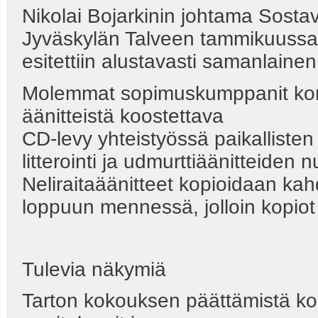
Nikolai Bojarkinin johtama Sostav
Jyväskylän Talveen tammikuussa 
esitettiin alustavasti samanlaine
Molemmat sopimuskumppanit korost
äänitteistä koostettava
CD-levy yhteistyössä paikallisten
litterointi ja udmurttiäänitteiden n
Neliraitaäänitteet kopioidaan ka
loppuun mennessä, jolloin kopiot 
Tulevia näkymiä
Tarton kokouksen päättämistä koh