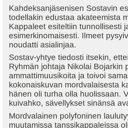
Kahdeksanjäsenisen Sostavin esi
todellakin edustaa akateemista ma
Kappaleet esiteltiin tunnollisesti ja 
esimerkinomaisesti. Ilmeet pysyivä
noudatti asialinjaa.
Sostav-yhtye tiedosti itsekin, ett
Ryhmän johtaja Nikolai Bojarkin py
ammattimuusikoita ja toivoi samalla
kokonaiskuvan mordvalaisesta k
hänen oli turha olla huolissaan. V
kuivahko, sävellykset sinänsä ava
Mordvalainen polyfoninen laulutyyl
muutamissa tanssikappaleissa oli 