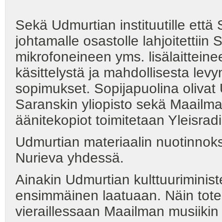
Sekä Udmurtian instituutille että 
johtamalle osastolle lahjoitettiin
mikrofoneineen yms. lisälaitteine
käsittelystä ja mahdollisesta levyn
sopimukset. Sopijapuolina olivat 
Saranskin yliopisto sekä Maailma
äänitekopiot toimitetaan Yleisrad
Udmurtian materiaalin nuotinnoks
Nurieva yhdessä.
Ainakin Udmurtian kulttuuriminist
ensimmäinen laatuaan. Näin totesi
vieraillessaan Maailman musiiki