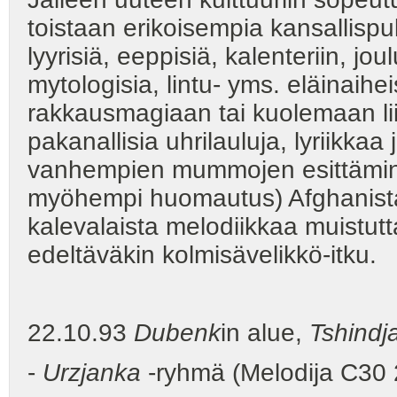
toistaan erikoisempia kansallispu
lyyrisiä, eeppisiä, kalenteriin, joul
mytologisia, lintu- yms. eläinaiheisi
rakkausmagiaan tai kuolemaan lii
pakanallisia uhrilauluja, lyriikkaa 
vanhempien mummojen esittäminä. 
myöhempi huomautus) Afghanistani
kalevalaista melodiikkaa muistutt
edeltäväkin kolmisävelikkö-itku.
22.10.93
Dubenk
in alue,
Tshindj
-
Urzjanka
-ryhmä (Melodija C30 