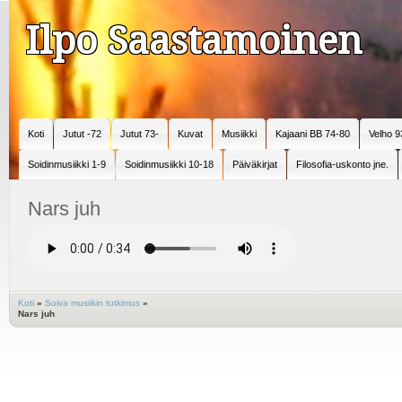
Ilpo Saastamoinen
Koti
Jutut -72
Jutut 73-
Kuvat
Musiikki
Kajaani BB 74-80
Velho 9
Soidinmusiikki 1-9
Soidinmusiikki 10-18
Päiväkirjat
Filosofia-uskonto jne.
Nars juh
Koti
»
Soiva musiikin tutkimus
»
Nars juh