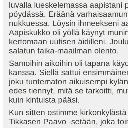
luvalla lueskelemassa aapistani
pöydässä. Eräänä varhaisaamuna 
nukkuessa. Löysin ihmeekseni aap
Aapiskukko oli yöllä käynyt muni
kertomaan uutisen äidilleni. Joul
salatun taika-maailman olento.
Samoihin aikoihin oli tapana käy
kanssa. Siellä sattui ensimmäine
joku tuntematon aikuisempi kylän
edes tiennyt, mitä se tarkoitti, mu
kuin kintuista pääsi.
Kun sitten ostimme kirkonkylästä 
Tikkasen Paavo -setään, joka toimi