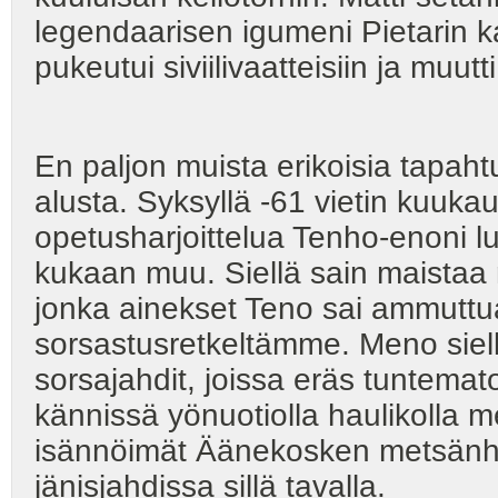
legendaarisen igumeni Pietarin k
pukeutui siviilivaatteisiin ja muu
En paljon muista erikoisia tapah
alusta. Syksyllä -61 vietin kuu
opetusharjoittelua Tenho-enoni l
kukaan muu. Siellä sain maistaa
jonka ainekset Teno sai ammuttu
sorsastusretkeltämme. Meno siell
sorsajahdit, joissa eräs tuntema
kännissä yönuotiolla haulikolla me
isännöimät Äänekosken metsänhoi
jänisjahdissa sillä tavalla.