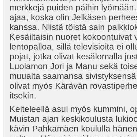
merkkejä puiden päihin lyömään.
ajaa, koska olin Jelkäsen perhees
kanssa. Niistä töistä sain palkkio
Kesäiltaisin nuoret kokoontuivat
lentopalloa, sillä televisioita ei 
pojat, jotka olivat kesälomalla jo
Luolamon Jori ja Manu sekä toiset
muualta saamansa sivistyksensä v
olivat myös Kärävän rovastiperh
itsekin.
Keiteleellä asui myös kummini, op
Muistan ajan keskikoulusta lukio
kävin Pahkamäen koululla hänen l