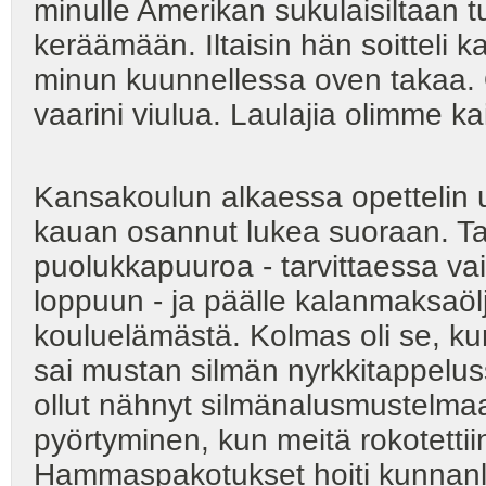
minulle Amerikan sukulaisiltaan tul
keräämään. Iltaisin hän soitteli ka
minun kuunnellessa oven takaa. O
vaarini viulua. Laulajia olimme kai
Kansakoulun alkaessa opettelin 
kauan osannut lukea suoraan. Ta
puolukkapuuroa - tarvittaessa vaik
loppuun - ja päälle kalanmaksaöl
kouluelämästä. Kolmas oli se, ku
sai mustan silmän nyrkkitappelus
ollut nähnyt silmänalusmustelmaa
pyörtyminen, kun meitä rokotettiin
Hammaspakotukset hoiti kunnanlää