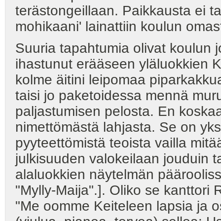
terästongeillaan. Paikkausta ei tar
mohikaani' lainattiin koulun omast
Suuria tapahtumia olivat koulun j
ihastunut erääseen yläluokkien Kir
kolme äitini leipomaa piparkakkua
taisi jo paketoidessa mennä murui
paljastumisen pelosta. En koskaa
nimettömästä lahjasta. Se on yks
pyyteettömistä teoista vailla mitä
julkisuuden valokeilaan jouduin t
alaluokkien näytelmän pääroolissa
"Mylly-Maija".]. Oliko se kanttori R
"Me oomme Keiteleen lapsia ja 