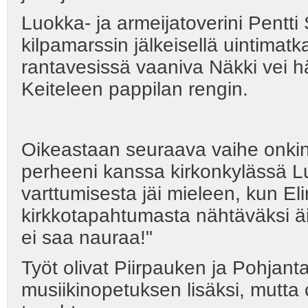
Luokka- ja armeijatoverini Pentti
kilpamarssin jälkeisellä uintim
rantavesissä vaaniva Näkki vei h
Keiteleen pappilan rengin.
Oikeastaan seuraava vaihe onkin 
perheeni kanssa kirkonkylässä L
varttumisesta jäi mieleen, kun Elin
kirkkotapahtumasta nähtäväksi äit
ei saa nauraa!"
Työt olivat Piirpauken ja Pohjant
musiikinopetuksen lisäksi, mutta