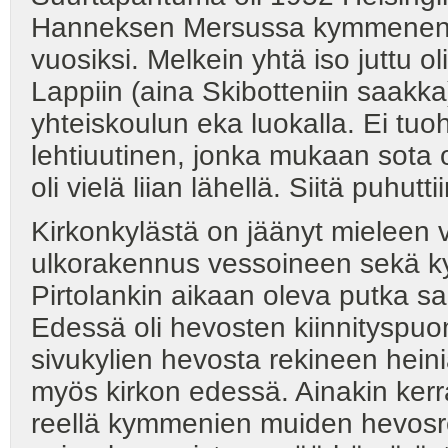
Hanneksen Mersussa kymmenen va
vuosiksi. Melkein yhtä iso juttu o
Lappiin (aina Skibotteniin saakka
yhteiskoulun eka luokalla. Ei tu
lehtiuutinen, jonka mukaan sota 
oli vielä liian lähellä. Siitä puhuttii
Kirkonkylästä on jäänyt mieleen
ulkorakennus vessoineen sekä ky
Pirtolankin aikaan oleva putka s
Edessä oli hevosten kiinnityspuom
sivukylien hevosta rekineen hei
myös kirkon edessä. Ainakin ker
reellä kymmenien muiden hevosr