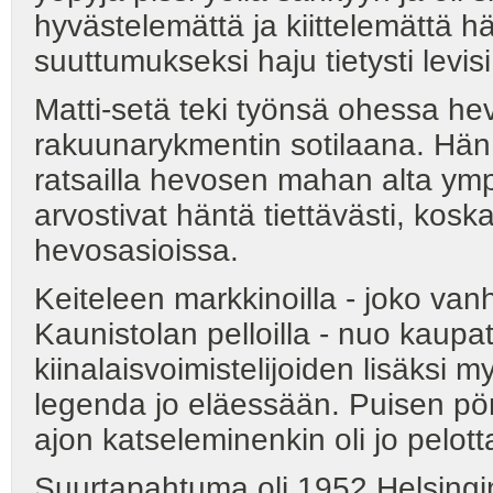
hyvästelemättä ja kiittelemättä h
suuttumukseksi haju tietysti levisi
Matti-setä teki työnsä ohessa 
rakuunarykmentin sotilaana. Hän
ratsailla hevosen mahan alta ym
arvostivat häntä tiettävästi, ko
hevosasioissa.
Keiteleen markkinoilla - joko van
Kaunistolan pelloilla - nuo kaupat 
kiinalaisvoimistelijoiden lisäksi 
legenda jo eläessään. Puisen pön
ajon katseleminenkin oli jo pelot
Suurtapahtuma oli 1952 Helsingin