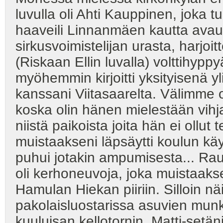
luvulla oli Ahti Kauppinen, joka tuo
haaveili Linnanmäen kautta avau
sirkusvoimistelijan urasta, harjoi
(Riskaan Ellin luvalla) volttihypp
myöhemmin kirjoitti yksityisenä 
kanssani Viitasaarelta. Välimme ol
koska olin hänen mielestään vih
niistä paikoista joita hän ei ollut
muistaakseni läpsäytti koulun käy
puhui jotakin ampumisesta... Ra
oli kerhoneuvoja, joka muistaaksen
Hamulan Hiekan piiriin. Silloin 
pakolaisluostarissa asuvien munk
kuuluisan kellotornin. Matti-setä