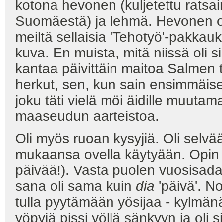
kotona hevonen (kuljetettu ratsai
Suomäestä) ja lehmä. Hevonen oli
meiltä sellaisia 'Tehotyö'-pakkau
kuva. En muista, mitä niissä oli s
kantaa päivittäin maitoa Salmen 
herkut, sen, kun sain ensimmäise
joku täti vielä möi äidille muutam
maaseudun aarteistoa.
Oli myös ruoan kysyjiä. Oli selvää
mukaansa ovella käytyään. Opin
päivää!). Vasta puolen vuosisada
sana oli sama kuin
dia
'päivä'. No
tulla pyytämään yösijaa - kylmän
yöpyjä pissi yöllä sänkyyn ja oli 