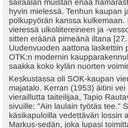
sairaalan muistan enää hämäräst
hyvin mielessä. Tenhun kaupan ja
polkupyörän kanssa kulkemaan. K
vieressä ulkoliitereineen ja -ve
sitten eräänä pimeänä iltana [27.1
Uudenvuoden aattona laskettiin 
OTK:n modernin kaupparakennuks
saakka koko kylän nuorten voimi
Keskustassa oli SOK-kaupan vie
majatalo. Kerran (1953) äitini v
vieraillutta taiteilijaa, Tapio Raut
sivuille: "Ain laulain työtäs tee.
käsikapuloilla vedettävän lossin 
Markus-sedän, joka lupasi toimit