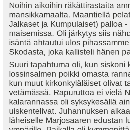
Noihin aikoihin räkättirastaita amm
mansikkamaalta. Maantiellä pelat
Jalkaset ja Kumpulaiset) palloa - a
maisemissa. Oli järkytys siis n
isäntä ahtautui ulos pihassamm
Skodasta, joka kallisteli hänen p
Suuri tapahtuma oli, kun siskoni
lossinsalmen poikki omasta rann
kun muut kirkonkyläläiset olivat 
vetämässä. Rapuruttoa ei vielä N
kalarannassa oli syksykesällä ai
uiskentelivat. Juhannuksen aikaa
läheiselle Marjosaaren edustan 
ympärille. Paikalla oli kymmenitt