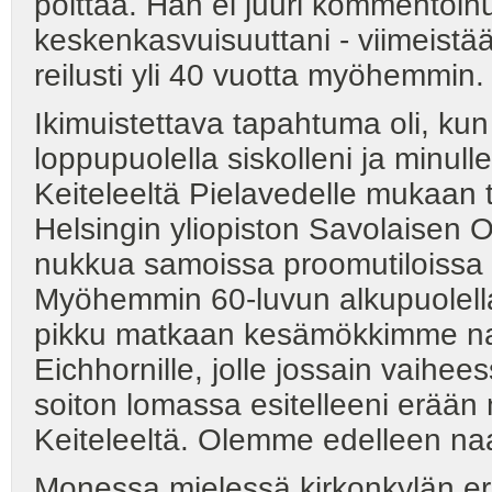
polttaa. Hän ei juuri kommento
keskenkasvuisuuttani - viimeist
reilusti yli 40 vuotta myöhemmin.
Ikimuistettava tapahtuma oli, kun I
loppupuolella siskolleni ja minull
Keiteleeltä Pielavedelle mukaan t
Helsingin yliopiston Savolaisen
nukkua samoissa proomutiloissa a
Myöhemmin 60-luvun alkupuolella
pikku matkaan kesämökkimme naap
Eichhornille, jolle jossain vaihe
soiton lomassa esitelleeni erään 
Keiteleeltä. Olemme edelleen na
Monessa mielessä kirkonkylän eri