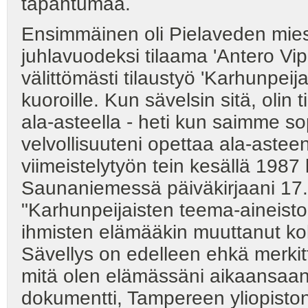
tapahtumaa.
Ensimmäinen oli Pielaveden miesk
juhlavuodeksi tilaama 'Antero Vip
välittömästi tilaustyö 'Karhunpeij
kuoroille. Kun sävelsin sitä, oli
ala-asteella - heti kun saimme sopi
velvollisuuteni opettaa ala-asteen 
viimeistelytyön tein kesällä 1987 
Saunaniemessä päiväkirjaani 17.
"Karhunpeijaisten teema-aineisto 
ihmisten elämääkin muuttanut kol
Sävellys on edelleen ehkä merkit
mitä olen elämässäni aikaansaanu
dokumentti, Tampereen yliopisto