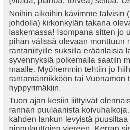
(viulua, pianoa, torvea) selloa:
Noihin aikoihin kävimme talvisin
johdolla) kirkonkylän takana ol
laskemassa! Isompana sitten jo 
pihan välissä olevaan monttuun 
rantaniityille suksilla eräänlaisia 
syvennyksiä polkemalla saatiin m
maalle. Myöhemmin tehtiin jo hi
rantamännikköön tai Vuonamon ti
hyppyrimäkiin.
Tuon ajan kesiin liittyivät olenna
rannan puulaanista koivuhalkoja. N
kahden lankun levyistä puusiltaa p
nippulauttojen viereen. Kerran si