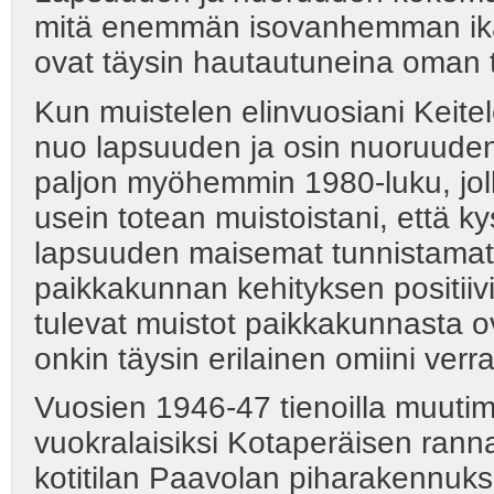
mitä enemmän isovanhemman ikäv
ovat täysin hautautuneina oman 
Kun muistelen elinvuosiani Keite
nuo lapsuuden ja osin nuoruudenk
paljon myöhemmin 1980-luku, joll
usein totean muistoistani, että kys
lapsuuden maisemat tunnistamatto
paikkakunnan kehityksen positii
tulevat muistot paikkakunnasta ov
onkin täysin erilainen omiini verr
Vuosien 1946-47 tienoilla muuti
vuokralaisiksi Kotaperäisen rann
kotitilan Paavolan piharakennu