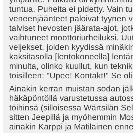
tuntua. Puheita ei pidetty. Vain tul
veneenjäänteet paloivat tyynen ve
talviset hevosten jäärata-ajot, jot
vaihtuneet moottoriurheiluksi. Uu
veljekset, joiden kyydissä minäkin
kaksitasolla [lentokoneella] lentä
minulta, olinko kuullut, kun tekn
toisilleen: "Upee! Kontakt!" Se oli
Ainakin kerran muistan sodan jäl
häkäpöntöllä varustetussa autossa
töihinsä (silloisessa Wärtsilän Se
sitten Jeepillä ja myöhemmin Mosk
ainakin Karppi ja Matilainen enn