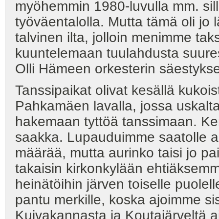
myöhemmin 1980-luvulla mm. silloi
työväentalolla. Mutta tämä oli j
talvinen ilta, jolloin menimme taks
kuuntelemaan tuulahdusta suurest
Olli Hämeen orkesterin säestyksell
Tanssipaikat olivat kesällä kuko
Pahkamäen lavalla, jossa uskalt
hakemaan tyttöä tanssimaan. Kerran
saakka. Lupauduimme saatolle aina
määrää, mutta aurinko taisi jo pai
takaisin kirkonkylään ehtiäksemm
heinätöihin järven toiselle puolel
pantu merkille, koska ajoimme sis
Kuivakannasta ja Koutajärveltä 