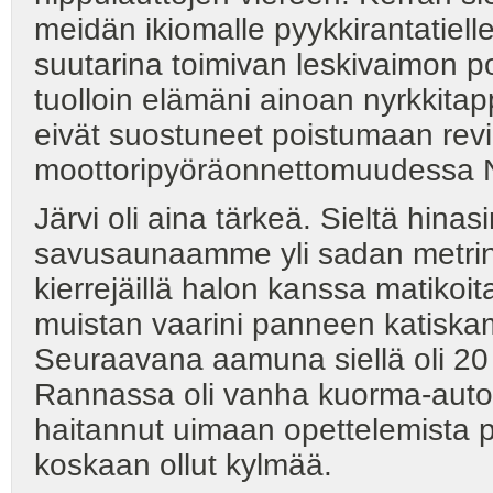
meidän ikiomalle pyykkirantatiel
suutarina toimivan leskivaimon 
tuolloin elämäni ainoan nyrkkitap
eivät suostuneet poistumaan revi
moottoripyöräonnettomuudessa N
Järvi oli aina tärkeä. Sieltä hina
savusaunaamme yli sadan metrin 
kierrejäillä halon kanssa matiko
muistan vaarini panneen katiskam
Seuraavana aamuna siellä oli 20
Rannassa oli vanha kuorma-auton 
haitannut uimaan opettelemista p
koskaan ollut kylmää.