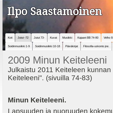
Ilpo Saastamoinen
Koti
Jutut -72
Jutut 73-
Kuvat
Musiikki
Kajaani BB 74-80
Velho 9
Soidinmusiikki 1-9
Soidinmusiikki 10-18
Päiväkirjat
Filosofia-uskonto jne.
2009 Minun Keiteleeni
Julkaistu 2011 Keiteleen kunnan 
Keiteleeni". (sivuilla 74-83)
Minun Keiteleeni.
Lapsuuden ja nuoruuden kokemuks