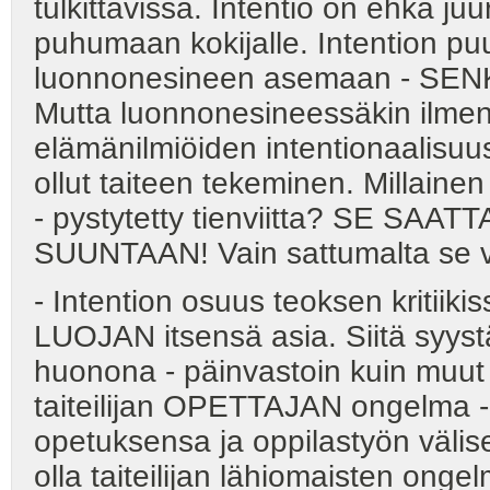
tulkittavissa. Intentio on ehkä juu
puhumaan kokijalle. Intention p
luonnonesineen asemaan - SE
Mutta luonnonesineessäkin ilme
elämänilmiöiden intentionaalisuus,
ollut taiteen tekeminen. Millain
- pystytetty tienviitta? SE SA
SUUNTAAN! Vain sattumalta se voi
- Intention osuus teoksen kritiik
LUOJAN itsensä asia. Siitä syystä
huonona - päinvastoin kuin muut 
taiteilijan OPETTAJAN ongelma - s
opetuksensa ja oppilastyön välis
olla taiteilijan lähiomaisten ong