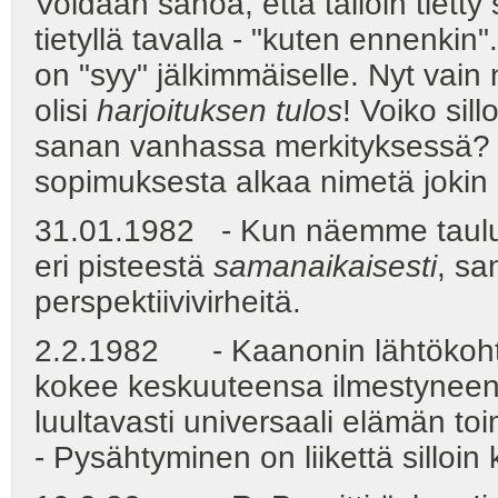
Voidaan sanoa, että tällöin tiett
tietyllä tavalla - "kuten ennenki
on "syy" jälkimmäiselle. Nyt vain 
olisi
harjoituksen tulos
! Voiko sil
sanan vanhassa merkityksessä?
sopimuksesta alkaa nimetä jokin 
31.01.1982 - Kun näemme taulu
eri pisteestä
samanaikaisesti
, s
perspektiivivirheitä.
2.2.1982 - Kaanonin lähtökohta
kokee keskuuteensa ilmestyneen
luultavasti universaali elämän toi
- Pysähtyminen on liikettä silloi