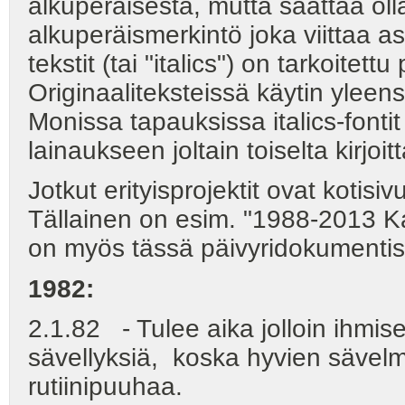
alkuperäisestä, mutta saattaa ol
alkuperäismerkintö joka viittaa 
tekstit (tai "italics") on tarkoite
Originaaliteksteissä käytin yleensä
Monissa tapauksissa italics-fonti
lainaukseen joltain toiselta kirjoi
Jotkut erityisprojektit ovat koti
Tällainen on esim. "1988-2013 Ka
on myös tässä päivyridokumentis
1982:
2.1.82 - Tulee aika jolloin ihm
sävellyksiä, koska hyvien sävelmi
rutiinipuuhaa.