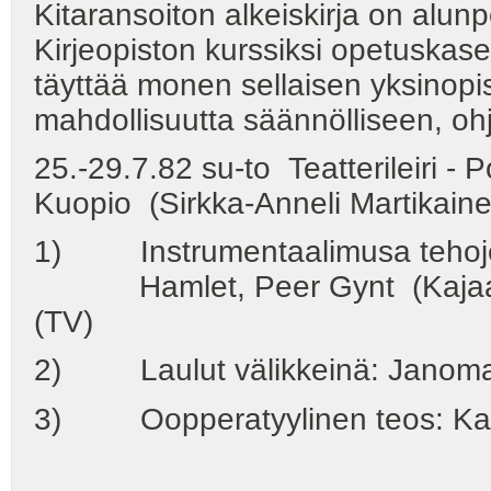
Kitaransoiton alkeiskirja on alun
Kirjeopiston kurssiksi opetuskas
täyttää monen sellaisen yksinopisk
mahdollisuutta säännölliseen, ohj
25.-29.7.82 su-to Teatterileiri -
Kuopio (Sirkka-Anneli Martikaine
1) Instrumentaalimusa tehoje
Hamlet, Peer Gynt (Kajaanin k
(TV)
2) Laulut välikkeinä: Janomaan
3) Oopperatyylinen teos: Kaisa