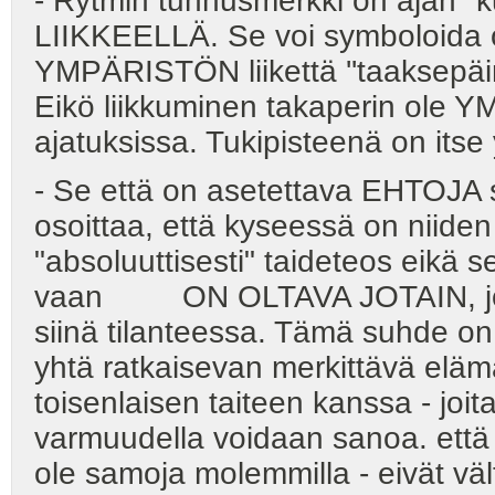
- Rytmin tunnusmerkki on aja
LIIKKEELLÄ. Se voi symboloida om
YMPÄRISTÖN liikettä ''taaksepäin
Eikö liikkuminen takaperin ol
ajatuksissa. Tukipisteenä on itse
- Se että on asetettava EHTOJA se
osoittaa, että kyseessä on niiden
"absoluuttisesti" taideteos eikä se
vaan ON OLTAVA JOTAIN, jotka s
siinä tilanteessa. Tämä suhde on si
yhtä ratkaisevan merkittävä eläm
toisenlaisen taiteen kanssa - joit
varmuudella voidaan sanoa. että "
ole samoja molemmilla - eivät väl