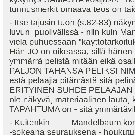
tunnusmerkit omaava teos on 
- Itse tajusin tuon (s.82-83) nä
luvun puolivälissä - niin kuin 
vielä puhuessaan "käyttötarkoituk
Hän JO on oikeassa, sillä hänen
ymmärrä pelistä mitään eikä osa
PALJON TAHANSA PELIKSI NIMITET
estä pelaajia pitämästä sitä pel
ERITYINEN SUHDE PELAAJAN J
ole näkyvä, materiaalinen lauta, ke
TAPAHTUMA on - sitä ymmärtävil
- Kuitenkin Mandelbaum korost
-sokeana seurauksena - houkutus p