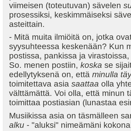
viimeisen (toteutuvan) sävelen
s
prosessiksi, keskimmäiseksi säv
asteittain.
- Mitä muita ilmiöitä on, jotka ov
syysuhteessa keskenään? Kun m
postissa, pankissa ja virastoissa
So. menen postiin,
koska
se sijai
edellytyksenä on, että
minulla täy
toimitettava asia
saattaa
olla yht
välttämättä. Voi olla, että minun
toimittaa postiasian (lunastaa es
Musiikissa asia on täsmälleen sa
alku
- "aluksi" nimeämäni kokonai