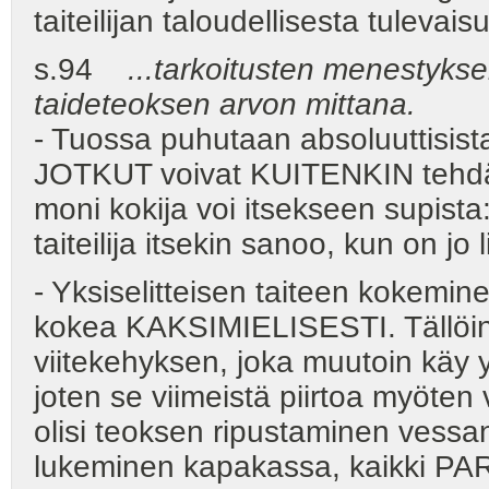
taiteilijan taloudellisesta tulevai
s.94
...tarkoitusten menestyksel
taideteoksen arvon mittana.
- Tuossa puhutaan absoluuttisist
JOTKUT voivat KUITENKIN tehdä ni
moni kokija voi itsekseen supista:
taiteilija itsekin sanoo, kun on jo
- Yksiselitteisen taiteen kokemine
kokea KAKSIMIELISESTI. Tällöin 
viitekehyksen, joka muutoin käy
joten se viimeistä piirtoa myöten v
olisi teoksen ripustaminen vessan 
lukeminen kapakassa, kaikki PA