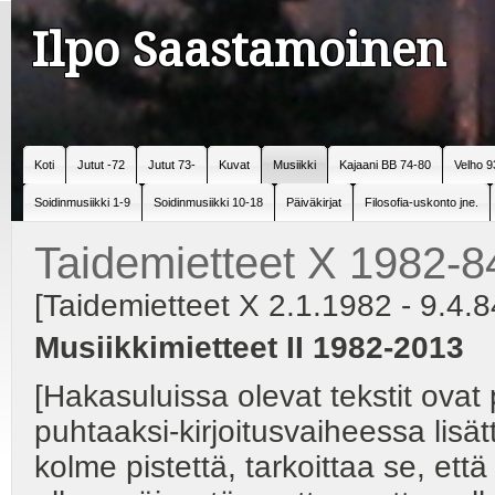
Ilpo Saastamoinen
Koti
Jutut -72
Jutut 73-
Kuvat
Musiikki
Kajaani BB 74-80
Velho 9
Soidinmusiikki 1-9
Soidinmusiikki 10-18
Päiväkirjat
Filosofia-uskonto jne.
Taidemietteet X 1982-8
[Taidemietteet X 2.1.1982 - 9.4.84
Musiikkimietteet II 1982-2013
[Hakasuluissa olevat tekstit ova
puhtaaksi-kirjoitusvaiheessa lisätt
kolme pistettä, tarkoittaa se, ett