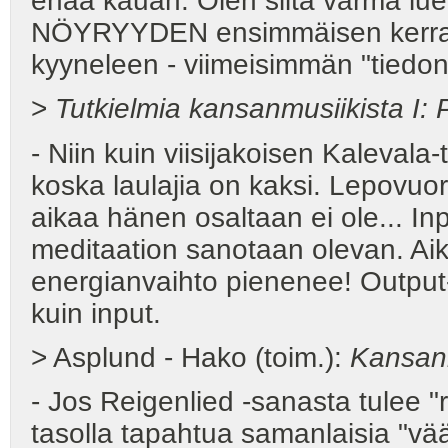
enää kauan. Olen siitä varma luet
NÖYRYYDEN ensimmäisen kerran vi
kyyneleen - viimeisimmän "tiedon
>
Tutkielmia kansanmusiikista I: P
- Niin kuin viisijakoisen Kalevala-
koska laulajia on kaksi. Lepovuo
aikaa hänen osaltaan ei ole... Inpu
meditaation sanotaan olevan. Aik
energianvaihto pienenee! Output
kuin input.
> Asplund - Hako (toim.):
Kansanm
- Jos Reigenlied -sanasta tulee 
tasolla tapahtua samanlaisia "vä