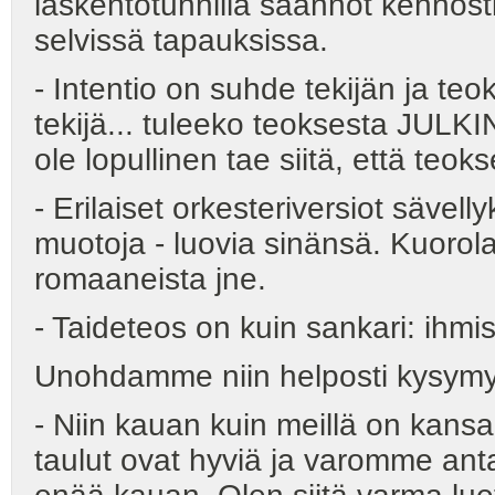
laskentotunnilla säännöt kehnosti
selvissä tapauksissa.
- Intentio on suhde tekijän ja teo
tekijä... tuleeko teoksesta JULKIN
ole lopullinen tae siitä, että teoks
- Erilaiset orkesteriversiot sävell
muotoja - luovia sinänsä. Kuorolau
romaaneista jne.
- Taideteos on kuin sankari: ihmis
Unohdamme niin helposti kysymy
- Niin kauan kuin meillä on kans
taulut ovat hyviä ja varomme anta