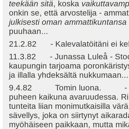
teekään sitä
, koska
vaikuttavamp
onkin se, että arvostelija - ammat
julkisesti oman ammattikuntansa 
puuhaan...
21.2.82 - Kalevalatöitäni ei kel
11.3.82 - Junassa Luleå - Stoc
kaupungin tarjoama poronkäristys
ja illalla yhdeksältä nukkumaan...
9.4.82 Tomin luona. - M
puheen kaikuna avaruudessa. Rii
tunteita liian monimutkaisilla vä
sävellys, joka on siirtynyt aikarad
myöhäiseen paikkaan, mutta mikään