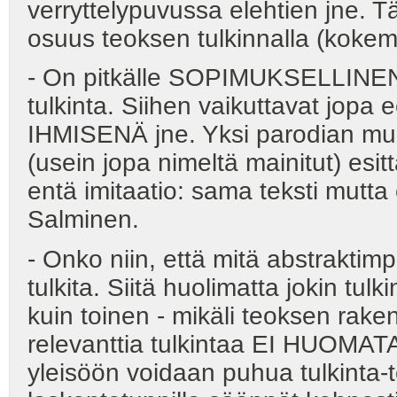
verryttelypuvussa elehtien jne. 
osuus teoksen tulkinnalla (kokemi
- On pitkälle SOPIMUKSELLINEN 
tulkinta. Siihen vaikuttavat jopa 
IHMISENÄ jne. Yksi parodian muot
(usein jopa nimeltä mainitut) esit
entä imitaatio: sama teksti mutta 
Salminen.
- Onko niin, että mitä abstraktim
tulkita. Siitä huolimatta jokin tul
kuin toinen - mikäli teoksen raken
relevanttia tulkintaa EI HUOMAT
yleisöön voidaan puhua tulkinta