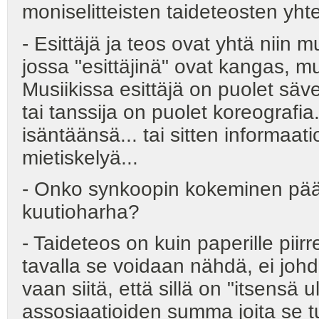
moniselitteisten taideteosten yh
- Esittäjä ja teos ovat yhtä niin 
jossa "esittäjinä" ovat kangas, muo
Musiikissa esittäjä on puolet säve
tai tanssija on puolet koreografia
isäntäänsä... tai sitten informaat
mietiskelyä...
- Onko synkoopin kokeminen pää
kuutioharha?
- Taideteos on kuin paperille piir
tavalla se voidaan nähdä, ei johd
vaan siitä, että sillä on "itsensä
assosiaatioiden summa joita se t