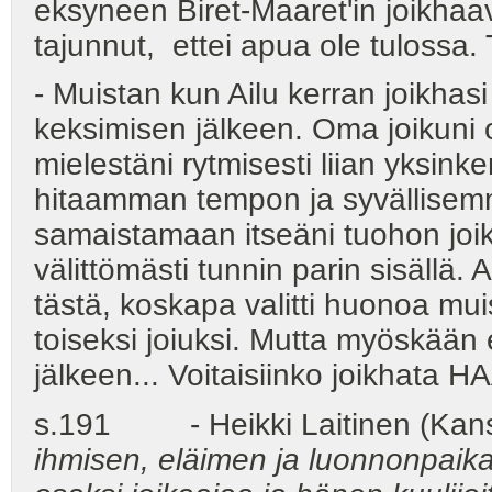
eksyneen Biret-Maaret'in joikhaa
tajunnut, ettei apua ole tulossa.
- Muistan kun Ailu kerran joikhas
keksimisen jälkeen. Oma joikuni ol
mielestäni rytmisesti liian yksinke
hitaamman tempon ja syvällisem
samaistamaan itseäni tuohon jo
välittömästi tunnin parin sisällä
tästä, koskapa valitti huonoa mu
toiseksi joiuksi. Mutta myöskään e
jälkeen... Voitaisiinko joikhata 
s.191 - Heikki Laitinen (Kansa
ihmisen, eläimen ja luonnonpaikan