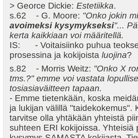
> Georce Dickie:
Estetiikka
.
s.62 - G. Moore:
"Onko jokin mi
avoimeksi kysymykseksi
"... P
kerta kaikkiaan voi määritellä.
IS: - Voitaisiinko puhua teokse
prosessina ja kokijoista
luojina
?
s.82 - Morris Weitz:
"Onko X ro
tms.?" emme voi vastata lopullise
tosiasiaväitteen tapaan.
- Emme tietenkään, koska meidä
ja lukijan välillä "taidekokemus".
tarvitse olla yhtäkään yhteistä p
suhteen ERI kokijoissa. Yhteisiä p
kysymys SAMASTA kokijasta. Tietyn 