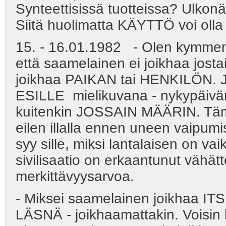
Synteettisissä tuotteissa? Ulkon
Siitä huolimatta KÄYTTÖ voi oll
15. - 16.01.1982 - Olen kymmene
että saamelainen ei joikhaa josta
joikhaa PAIKAN tai HENKILÖN. Jo
ESILLE mielikuvana - nykypäivän
kuitenkin JOSSAIN MÄÄRIN. Tämä
eilen illalla ennen uneen vaipumis
syy sille, miksi lantalaisen on va
sivilisaatio on erkaantunut vähä
merkittävyysarvoa.
- Miksei saamelainen joikhaa IT
LÄSNÄ - joikhaamattakin. Voisin k