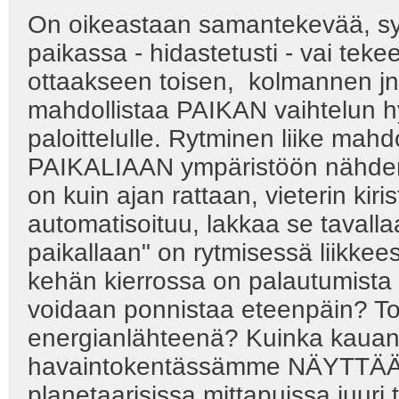
On oikeastaan samantekevää, s
paikassa - hidastetusti - vai teke
ottaakseen toisen, kolmannen jne
mahdollistaa PAIKAN vaihtelun h
paloittelulle. Rytminen liike m
PAIKALIAAN ympäristöön nähden
on kuin ajan rattaan, vieterin kir
automatisoituu, lakkaa se tavall
paikallaan" on rytmisessä liikkee
kehän kierrossa on palautumista a
voidaan ponnistaa eteenpäin? Toim
energianlähteenä? Kuinka kauan 
havaintokentässämme NÄYTTÄÄ ta
planetaarisissa mittapuissa juuri