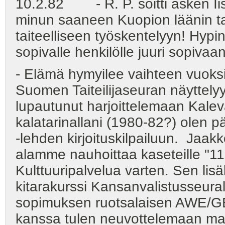
10.2.82 - R. P. soitti äsken Iis
minun saaneen Kuopion läänin t
taiteelliseen työskentelyyn! Hypin 
sopivalle henkilölle juuri sopivaa
- Elämä hymyilee vaihteen vuoksi
Suomen Taiteilijaseuran näyttelyyn
lupautunut harjoittelemaan Kale
kalatarinallani (1980-82?) olen p
-lehden kirjoituskilpailuun. Jaak
alamme nauhoittaa kaseteille "11
Kulttuuripalvelua varten. Sen lisä
kitarakurssi Kansanvalistusseural
sopimuksen ruotsalaisen AWE/GE
kanssa tulen neuvottelemaan mah