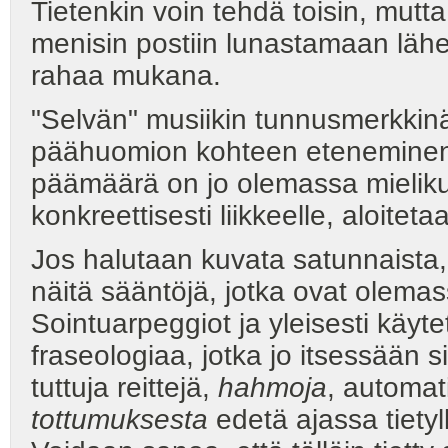
Tietenkin voin tehdä toisin, mut
menisin postiin lunastamaan lähe
rahaa mukana.
"Selvän" musiikin tunnusmerkkin
päähuomion kohteen etenemin
päämäärä on jo olemassa mieliku
konkreettisesti liikkeelle, aloiteta
Jos halutaan kuvata satunnaista,
näitä sääntöjä, jotka ovat olemas
Sointuarpeggiot ja yleisesti käytet
fraseologiaa, jotka jo itsessään s
tuttuja reittejä,
hahmoja
, automat
tottumuksesta
edetä ajassa tietyllä