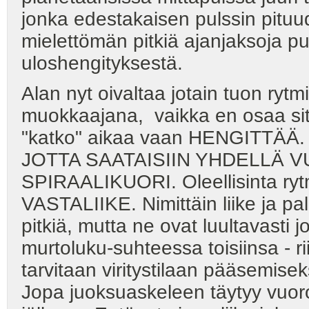
jonka edestakaisen pulssin pituude
mielettömän pitkiä ajanjaksoja p
uloshengityksestä.
Alan nyt oivaltaa jotain tuon ry
muokkaajana, vaikka en osaa sitä
"katko" aikaa vaan HENGITTÄÄ. 
JOTTA SAATAISIIN YHDELLÄ V
SPIRAALIKUORI. Oleellisinta ryt
VASTALIIKE. Nimittäin liike ja p
pitkiä, mutta ne ovat luultavasti 
murtoluku-suhteessa toisiinsa - 
tarvitaan viritystilaan pääsemise
Jopa juoksuaskeleen täytyy vuoro