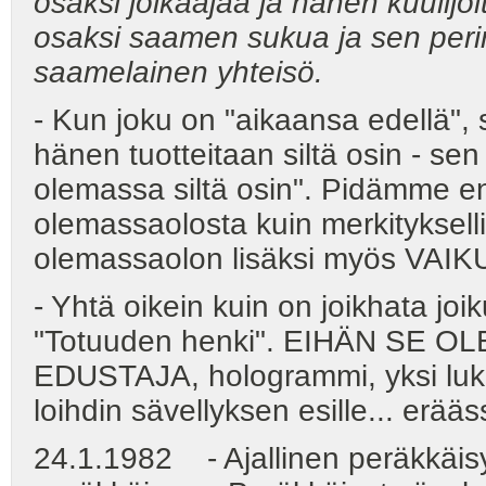
osaksi joikaajaa ja hänen kuulijo
osaksi saamen sukua ja sen perint
saamelainen yhteisö.
- Kun joku on "aikaansa edellä"
hänen tuotteitaan siltä osin - se
olemassa siltä osin". Pidämme e
olemassaolosta kuin merkityksell
olemassaolon lisäksi myös VAI
- Yhtä oikein kuin on joikhata joi
"Totuuden henki". EIHÄN SE O
EDUSTAJA, hologrammi, yksi luke
loihdin sävellyksen esille... erä
24.1.1982 - Ajallinen peräkkäis