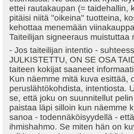
ettei rautakaupan (= taidehallin,
pitäisi niitä "oikeina" tuottein
kehottaa menemään viinakauppa
Taiteilijan signeeraus muistuttaa
- Jos taiteilijan intentio - suhte
JULKISTETTU, ON SE OSA TAIDET
taiteen kokijat saaneet informaati
Kun näemme mitä kuva esittää, 
peruslähtökohdista, intentiosta.
se, että joku on suunnitellut peli
paistaa läpi silloin kun näemme
sanoa - todennäköisyydellä - että t
ihmishahmo. Se miten hän on ku