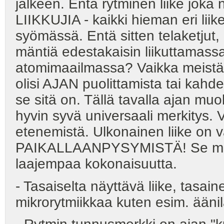
jälkeen. Entä rytminen liike jok
LIIKKUJIA - kaikki hieman eri lii
syömässä. Entä sitten telaketjut
mäntiä edestakaisin liikuttamassa
atomimaailmassa? Vaikka meistä o
olisi AJAN puolittamista tai kah
se sitä on. Tällä tavalla ajan muo
hyvin syvä universaali merkitys. V
etenemistä. Ulkonainen liike 
PAIKALLAANPYSYMISTÄ! Se mer
laajempaa kokonaisuutta.
- Tasaiselta näyttävä liike, tasai
mikrorytmiikkaa kuten esim. ääni