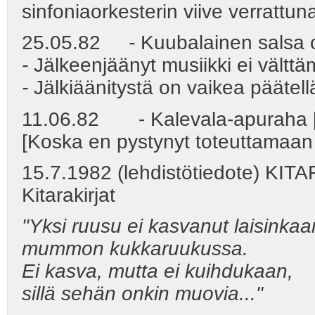
sinfoniaorkesterin viive verrattun
25.05.82
-
Kuubalainen salsa o
-
Jälkeenjäänyt musiikki ei välttäm
-
Jälkiäänitystä on vaikea päätell
11.06.82 - Kalevala-apuraha [l
[Koska en pystynyt toteuttamaan si
15.7.1982 (lehdistötiedote) 
Kitarakirjat
"Yksi ruusu ei kasvanut laisinkaa
mummon kukkaruukussa.
Ei kasva, mutta ei kuihdukaan,
sillä sehän onkin muovia..."