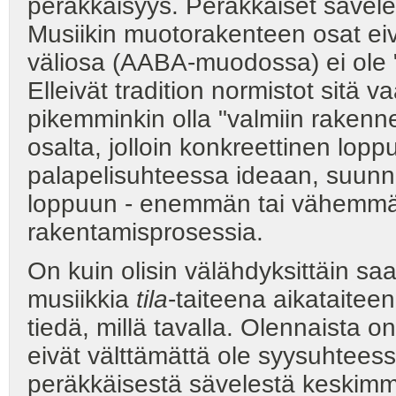
peräkkäisyys. Peräkkäiset sävele
Musiikin muotorakenteen osat ei
väliosa (AABA-muodossa) ei ole "
Elleivät tradition normistot sitä
pikemminkin olla "valmiin rakenn
osalta, jolloin konkreettinen lop
palapelisuhteessa ideaan, suunn
loppuun - enemmän tai vähemmän
rakentamisprosessia.
On kuin olisin välähdyksittäin sa
musiikkia
tila
-taiteena aikataiteen
tiedä, millä tavalla. Olennaista o
eivät välttämättä ole syysuhtee
peräkkäisestä sävelestä keskim