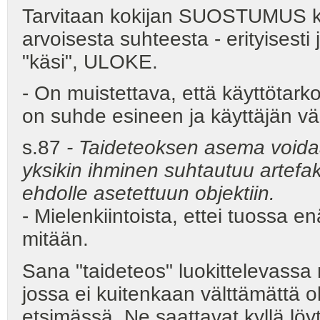
Tarvitaan kokijan SUOSTUMUS kok
arvoisesta suhteesta - erityisesti
"käsi", ULOKE.
- On muistettava, että käyttötark
on suhde esineen ja käyttäjän väl
s.87
- Taideteoksen asema voidaa
yksikin ihminen suhtautuu artefa
ehdolle asetettuun objektiin.
- Mielenkiintoista, ettei tuossa 
mitään.
Sana "taideteos" luokittelevassa 
jossa ei kuitenkaan välttämättä ol
etsimässä. Ne saattavat kyllä löy