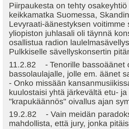
Piirpaukesta on tehty osakeyhti
keikkamatka Suomessa, Skandina
Levyraati-äänestyksen voitimme 
yliopiston juhlasali oli täynnä ko
osallistua radion laulelmasävelly
Pulkkiselle sävellyskonsertin pitä
11.2.82 - Tenorille bassoäänet 
bassolaulajalle, jolle em. äänet s
- Onko missään kansanmusiikissa
kuulostaisi yhtä järkevältä etu-
"krapukäännös" oivallus ajan sy
19.2.82 - Vain meidän paradok
mahdollista, että jury, jonka pitäi