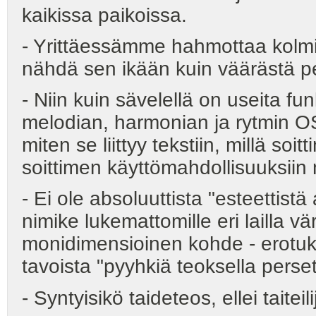
kaikissa paikoissa.
- Yrittäessämme hahmottaa kolmij
nähdä sen ikään kuin väärästä pe
- Niin kuin sävelellä on useita fun
melodian, harmonian ja rytmin OS
miten se liittyy tekstiin, millä soi
soittimen käyttömahdollisuuksiin
- Ei ole absoluuttista "esteettist
nimike lukemattomille eri lailla vär
monidimensioinen kohde - erotuks
tavoista "pyyhkiä teoksella perset
- Syntyisikö taideteos, ellei taiteil