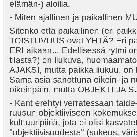
elämän-) aloilla.
- Miten ajallinen ja paikallinen M
Sitenkö että paikallinen (eri paik
TOISTUVUUS ovat YHTÄ? Eri pa
ERI aikaan... Edellisessä rytmi o
tilasta?) on liukuva, huomaamato
AJAKSI, mutta paikka liukuu, on
Sama asia sanottuna oikein- ja n
oikeinpäin, mutta OBJEKTI JA
- Kant erehtyi verratessaan taid
ruusun objektiiviseen kokemukseen
kulttuuripiiriä, jota ei olisi kas
"objektiivisuudesta" (sokeus, vär