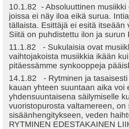
10.1.82 - Absoluuttinen musiikki 
joissa ei näy iloa eikä surua. Int
tällaista. Esittäjä ei esitä itseä
Siitä on puhdistettu ilon ja suru
11.1.82 - Sukulaisia ovat musii
vaihtojakoista musiikkia ikään kuin
pitäessämme synkooppeja pääis
14.1.82 - Rytminen ja tasaisesti 
kauan yhteen suuntaan aika voi 
yhdensuuntaisena säilymiselle ku
vuoristopurosta valtamereen, on 
sisäänhengitykseen, veden haihtu
RYTMINEN EDESTAKAINEN LII