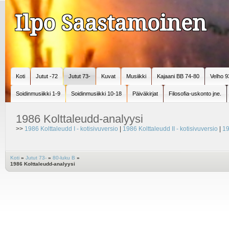
Ilpo Saastamoinen
Koti
Jutut -72
Jutut 73-
Kuvat
Musiikki
Kajaani BB 74-80
Velho 9
Soidinmusiikki 1-9
Soidinmusiikki 10-18
Päiväkirjat
Filosofia-uskonto jne.
1986 Kolttaleudd-analyysi
>>
1986 Kolttaleudd I - kotisivuversio
|
1986 Kolttaleudd II - kotisivuversio
|
19
Koti
»
Jutut 73-
»
80-luku B
»
1986 Kolttaleudd-analyysi