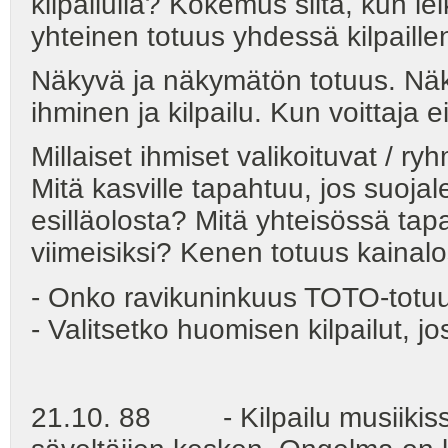
kilpailulla? Kokemus siitä, kun le
yhteinen totuus yhdessä kilpaille
Näkyvä ja näkymätön totuus. Näky
ihminen ja kilpailu. Kun voittaja 
Millaiset ihmiset valikoituvat / r
Mitä kasville tapahtuu, jos suojal
esilläolosta? Mitä yhteisössä tap
viimeisiksi? Kenen totuus kainalo
- Onko ravikuninkuus TOTO-totu
- Valitsetko huomisen kilpailut, jos
21.10. 88 - Kilpailu musiikissa: