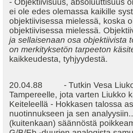
- Objektiivisuus, absoluuttisuus 
ei ole edes olemassa kaikille syst
objektiivisessa mielessä, koska o
objektiivisessa mielessä. Objekti
ja sellaisenaan osa objektiivista 
on merkityksetön tarpeeton käsit
kaikkeudesta, tyhjyydestä.
20.04.88 - Tutkin Vesa Liukon 
Tampereelle, jota varten Liukko 
Keiteleellä - Hokkasen talossa
nuotinnukseen ja sen analyysiin...
(kuitenkaan) säännöstä poikkeami
G/B/Eb -duurien analogista samuutt