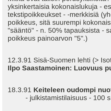
yksinkertaisia kokonaislukuja - e
tekstipoikkeukset - -merkkisiä (y
poikkeus, sitä suurempi kokonaisl
"sääntö" - n. 50% tapauksista - s
poikkeus painoarvon "5".)
12.3.91 Sisä-Suomen lehti (> Isot
Ilpo Saastamoinen: Luovuus p
18.3.91
Keiteleen oudompi nuot
- julkistamistilaisuus - 100 s. 