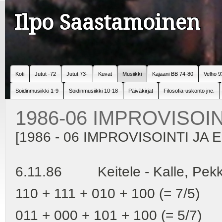
Ilpo Saastamoinen
Koti
Jutut -72
Jutut 73-
Kuvat
Musiikki
Kajaani BB 74-80
Velho 9
Soidinmusiikki 1-9
Soidinmusiikki 10-18
Päiväkirjat
Filosofia-uskonto jne.
1986-06 IMPROVISOIN
[1986 - 06 IMPROVISOINTI JA 
6.11.86 Keitele - Kalle, Pekk
110 + 111 + 010 + 100 (= 7/5)
011 + 000 + 101 + 100 (= 5/7)