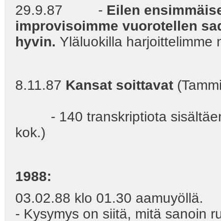
29.9.87 -
Eilen ensimmäisel
improvisoimme vuorotellen sa
hyvin.
Yläluokilla harjoittelimme n
8.11.87
Kansat soittavat
(Tammi,
- 140 transkriptiota sisältäen
kok.)
1988:
03.02.88 klo 01.30 aamuyöl
- Kysymys on siitä, mitä sanoin run