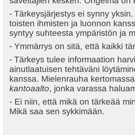
säveltäjien kesken. Ongelma on kil
- Tärkeysjärjestys ei synny yksin
toisten ihmisten ja luonnon kanss
syntyy suhteesta ympäristön ja mi
- Ymmärrys on sitä, että kaikki tä
- Tärkeys tulee informaation har
ainutlaatuisen tehtäväni löytäm
kanssa. Mielenrauha kertomassa
kantoaalto
, jonka varassa halua
- Ei niin, että mikä on tärkeää m
Mikä saa sen sykkimään.