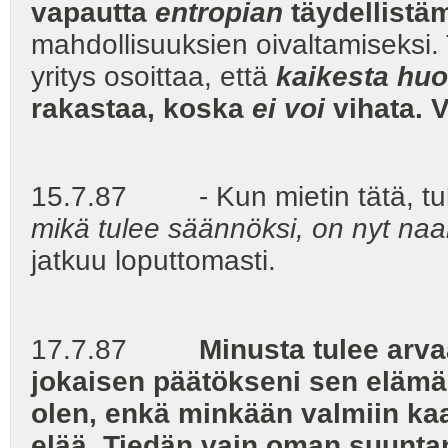
vapautta
entropian
täydellistäm
mahdollisuuksien oivaltamiseksi
yritys osoittaa, että
kaikesta huo
rakastaa, koska
ei voi
vihata. 
15.7.87 - Kun mietin tätä, tul
mikä tulee säännöksi, on nyt naa
jatkuu loputtomasti.
17.7.87
Minusta tulee arvaam
jokaisen päätökseni sen elämä
olen, enkä minkään valmiin kaa
elää. Tiedän vain oman suuntan