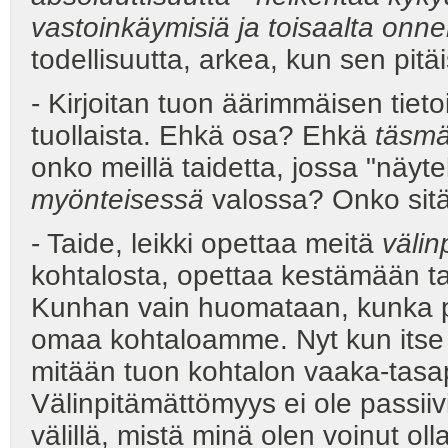
vastoinkäymisiä ja toisaalta onn
todellisuutta, arkea, kun sen pitäi
- Kirjoitan tuon äärimmäisen tietois
tuollaista. Ehkä osa? Ehkä
täsmä
onko meillä taidetta, jossa "näyte
myönteisessä
valossa? Onko sitä
- Taide, leikki opettaa meitä
väli
kohtalosta, opettaa kestämään tak
Kunhan vain huomataan, kunka 
omaa kohtaloamme. Nyt kun itse 
mitään tuon kohtalon vaaka-tasa
Välinpitämättömyys ei ole passii
välillä, mistä minä olen voinut ol