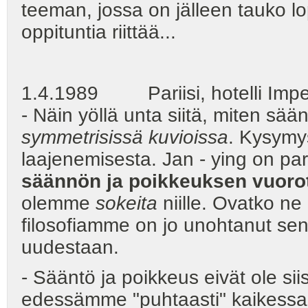
teeman, jossa on jälleen tauko lo
oppituntia riittää...
1.4.1989 Pariisi, hotelli Imperi
- Näin yöllä unta siitä, miten sää
symmetrisissä kuvioissa
. Kysymy
laajenemisesta. Jan - ying on par
säännön ja poikkeuksen vuoro
olemme
sokeita
niille. Ovatko n
filosofiamme on jo unohtanut sen
uudestaan.
- Sääntö ja poikkeus eivät ole si
edessämme "puhtaasti" kaikessa,