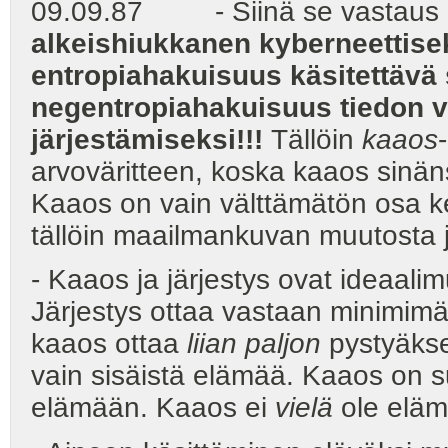
09.09.87 - Siinä se vastaus 
alkeishiukkanen kyberneettisek
entropiahakuisuus käsitettävä 
negentropiahakuisuus tiedon v
järjestämiseksi!!!
Tällöin
kaaos
arvoväritteen, koska kaaos sinä
Kaaos on vain välttämätön osa ketj
tällöin maailmankuvan muutosta j
- Kaaos ja järjestys ovat ideaal
Järjestys ottaa vastaan minimimää
kaaos ottaa
liian paljon
pystyäkse
vain sisäistä elämää. Kaaos on 
elämään. Kaaos ei
vielä
ole elämä