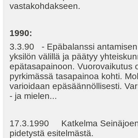
vastakohdakseen.
1990:
3.3.90 - Epäbalanssi antamisen 
yksilön välillä ja päätyy yhteiskun
epätasapainoon. Vuorovaikutus o
pyrkimässä tasapainoa kohti. Mo
varioidaan epäsäännöllisesti. Va
- ja mielen...
17.3.1990 Katkelma Seinäjoen r
pidetystä esitelmästä.