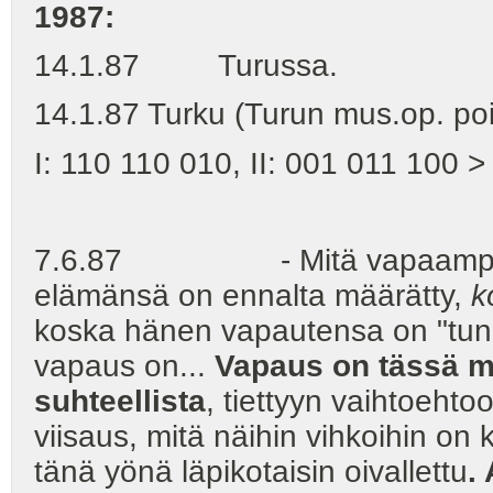
1987:
14.1.87 Turussa.
14.1.87 Turku (Turun mus.op. poik
I: 110 110 010, II: 001 011 100 >
7.6.87 - Mitä vapaampi ihm
elämänsä on ennalta määrätty,
k
koska hänen vapautensa on "tun
vapaus on...
Vapaus on tässä mi
suhteellista
, tiettyyn vaihtoeht
viisaus, mitä näihin vihkoihin on 
tänä yönä läpikotaisin oivallettu
.