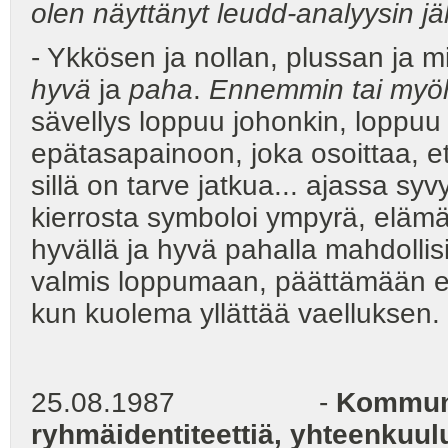
olen näyttänyt leudd-analyysin j
- Ykkösen ja nollan, plussan ja m
hyvä
ja
paha
.
Ennemmin tai my
sävellys loppuu johonkin, loppuu
epätasapainoon, joka osoittaa, ett
sillä on tarve jatkua... ajassa sy
kierrosta symboloi ympyrä, elämä
hyvällä ja hyvä pahalla mahdollis
valmis loppumaan, päättämään el
kun kuolema yllättää vaelluksen.
25.08.1987 -
Kommuni
ryhmäidentiteettiä, yhteenkuulu