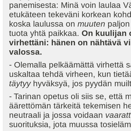
panemisesta: Minä voin laulaa V
etukäteen tekeväni korkean kohda
koska laulussa on
muuten
paljon
tuota yhtä paikkaa.
On kuulijan 
virhettäni: hänen on nähtävä v
valossa.
- Olemalla pelkäämättä virhettä 
uskaltaa tehdä virheen, kun tie
täytyy
hyväksyä, jos pyydän muilt
- Tarinan opetus oli siis se, että 
äärettömän tärkeitä tekemisen hen
neutraali ja jossa voidaan
vaarat
suorituksia, jota muussa tosielämä