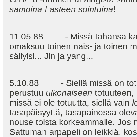
samoina I asteen sointuina
!
11.05.88 - Missä tahansa kaks
omaksuu toinen nais- ja toinen mi
säilyisi... Jin ja yang...
5.10.88 - Siellä missä on totuutt
perustuu
ulkonaiseen
totuuteen,
missä ei ole totuutta, siellä vain
l
tasapäisyyttä, tasapainossa olev
nouse toista korkeammalle. Jos nä
Sattuman arpapeli on leikkiä, ko