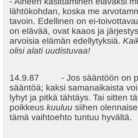
- Aineen käsittäminen eläväksi m
lähtökohdan, koska me arvotamme 
tavoin. Edellinen on ei-toivottav
on elävää, ovat kaaos ja järjesty
arvoisia elämän edellytyksiä.
Kai
olisi alati uudistuvaa!
14.9.87 - Jos sääntöön on poik
sääntöä; kaksi samanaikaista voi
lyhyt ja pitkä tähtäys. Tai sitten 
poikkeus
kuuluu
siihen olennaise
tämä vaihtoehto tuntuu hyvältä.