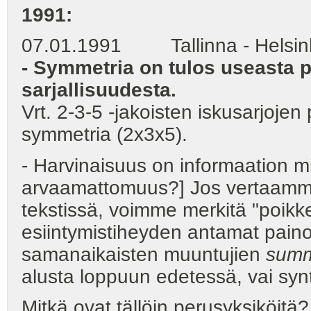
1991:
07.01.1991 Tallinna - Helsink
- Symmetria on tulos useasta p
sarjallisuudesta.
Vrt. 2-3-5 -jakoisten iskusarjoje
symmetria (2x3x5).
- Harvinaisuus on informaation mi
arvaamattomuus?] Jos vertaamm
tekstissä, voimme merkitä "poikk
esiintymistiheyden antamat pain
samanaikaisten muuntujien
sum
alusta loppuun edetessä, vai synt
Mitkä ovat tällöin perusyksiköitä? 