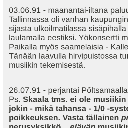
03.06.91 - maanantai-iltana pal
Tallinnassa oli vanhan kaupungin 
sijasta ulkoilmatilassa sisäpihall
laulamalla eestiksi. Yökonsertti m
Paikalla myös saamelaisia - Kalle
Tänään laavulla hirvipuistossa t
musiikin tekemisestä.
26.07.91 - perjantai Põltsamaalla
Ps.
Skaala tms. ei ole musiikin
jokin - mikä tahansa - 1/0 -sys
poikkeuksen. Vasta tällainen
p
perusyksikkö...
elävän
musiikin