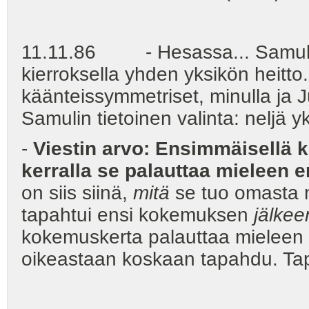
11.11.86 - Hesassa... Samulin 
kierroksella yhden yksikön heitto.
käänteissymmetriset, minulla ja Juss
Samulin tietoinen valinta: neljä 
-
Viestin arvo: Ensimmäisellä ke
kerralla se palauttaa mieleen
on siis siinä,
mitä
se tuo omasta 
tapahtui ensi kokemuksen
jälkee
kokemuskerta palauttaa mieleen
oikeastaan koskaan tapahdu. Ta