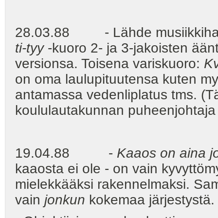
28.03.88 - Lähde musiikkiharjo
ti-tyy
-kuoro 2- ja 3-jakoisten ään
versionsa. Toisena variskuoro:
Kv
on oma laulupituutensa kuten my
antamassa vedenliplatus tms. (Tä
koululautakunnan puheenjohtaja 
19.04.88 -
Kaaos on aina j
kaaosta ei ole - on vain kyvyttö
mielekkääksi rakennelmaksi. Sama
vain
jonkun
kokemaa järjestystä. 