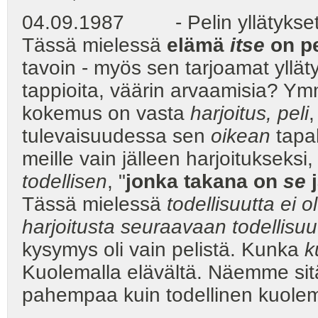
04.09.1987 - Pelin yllätykset:
Tässä mielessä
elämä
itse
on pe
tavoin - myös sen tarjoamat yllä
tappioita, väärin arvaamisia? Ym
kokemus on vasta
harjoitus, peli
tulevaisuudessa sen
oikean
tapah
meille vain jälleen harjoitukseks
todellisen
, "
jonka takana on
se
j
Tässä mielessä
todellisuutta ei o
harjoitusta seuraavaan todellisu
kysymys oli vain pelistä. Kunka
k
Kuolemalla elävältä. Näemme sit
pahempaa kuin todellinen kuole