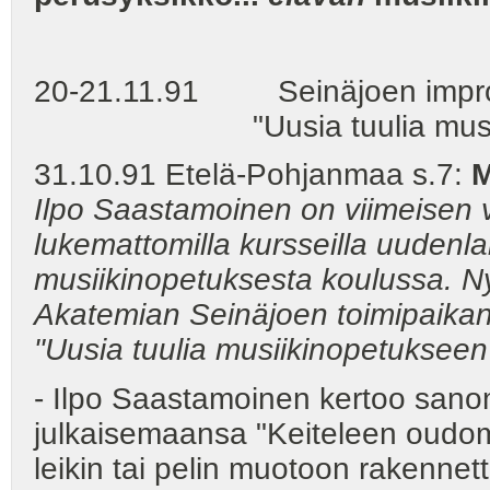
20-21.11.91 Seinäjoen impro
"Uusia tuulia musiikin
31.10.91 Etelä-Pohjanmaa s.7:
M
Ilpo Saastamoinen on viimeisen 
lukemattomilla kursseilla uudenla
musiikinopetuksesta koulussa. N
Akatemian Seinäjoen toimipaikan j
"Uusia tuulia musiikinopetukseen
- Ilpo Saastamoinen kertoo san
julkaisemaansa "Keiteleen oudom
leikin tai pelin muotoon rakenne