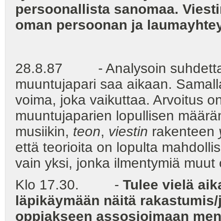
persoonallista sanomaa.
Viesti
oman persoonan ja laumayhteyde
28.8.87 - Analysoin suhdettam
muuntujapari saa aikaan. Samalla 
voima, joka vaikuttaa. Arvoitus on
muuntujaparien lopullisen määrän,
musiikin,
teon
,
viestin
rakenteen
että teorioita on lopulta mahdoll
vain yksi, jonka ilmentymiä muut 
Klo 17.30. -
Tulee vielä aika
läpikäymään näitä rakastumis/jä
oppiakseen assosioimaan mene