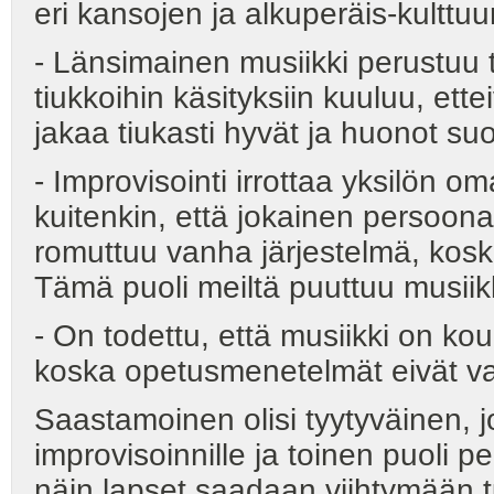
eri kansojen ja alkuperäis-kulttu
- Länsimainen musiikki perustuu 
tiukkoihin käsityksiin kuuluu, et
jakaa tiukasti hyvät ja huonot suo
- Improvisointi irrottaa yksilön 
kuitenkin, että jokainen persoon
romuttuu vanha järjestelmä, koska
Tämä puoli meiltä puuttuu musiik
- On todettu, että musiikki on ko
koska opetusmenetelmät eivät vas
Saastamoinen olisi tyytyväinen, jo
improvisoinnille ja toinen puoli 
näin lapset saadaan viihtymään 