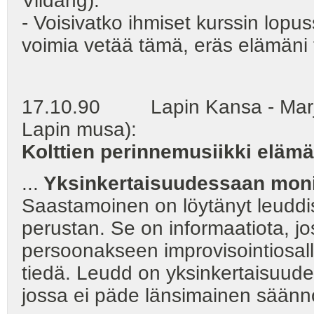
Viidang).
- Voisivatko ihmiset kurssin lopu
voimia vetää tämä, eräs elämäni t
17.10.90 Lapin Kansa - Marjukk
Lapin musa):
Kolttien perinnemusiikki elämä
...
Yksinkertaisuudessaan mon
Saastamoinen on löytänyt leuddi
perustan. Se on informaatiota, jo
persoonakseen improvisointiosall
tiedä. Leudd on yksinkertaisuud
jossa ei päde länsimainen säännö