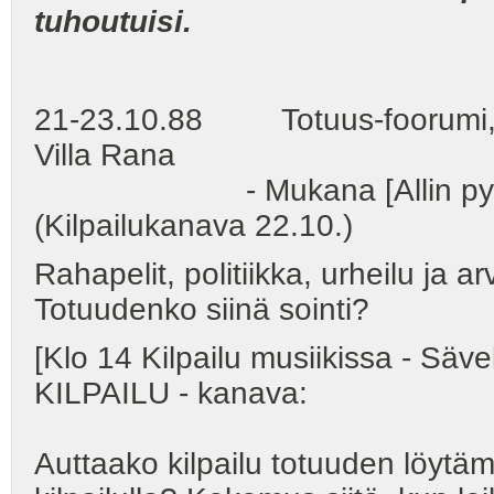
tuhoutuisi.
21-23.10.88 Totuus-foorumi, Jyvä
Villa Rana
- Mukana [Allin pyynnöst
(Kilpailukanava 22.10.)
Rahapelit, politiikka, urheilu ja arv
Totuudenko siinä sointi?
[Klo 14 Kilpailu musiikissa - S
KILPAILU - kanava:
Auttaako kilpailu totuuden löytä