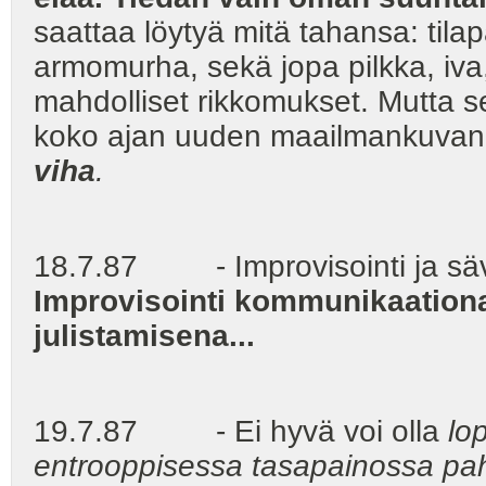
saattaa löytyä mitä tahansa: til
armomurha, sekä jopa pilkka, iva
mahdolliset rikkomukset. Mutta se 
koko ajan uuden maailmankuvan
viha
.
18.7.87 - Improvisointi ja säv
Improvisointi kommunikaationa
julistamisena...
19.7.87 - Ei hyvä voi olla
lo
entrooppisessa tasapainossa pah