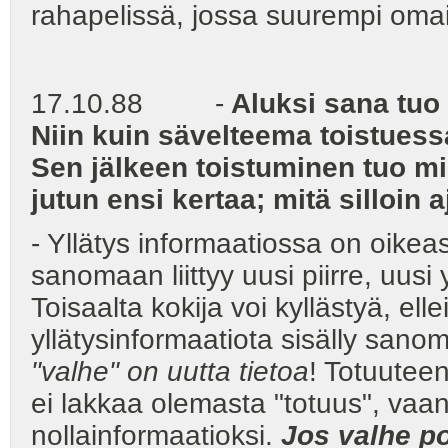
rahapelissä, jossa suurempi oma
17.10.88 -
Aluksi sana tuo 
Niin kuin sävelteema toistuess
Sen jälkeen toistuminen tuo m
jutun ensi kertaa; mitä silloin aj
- Yllätys informaatiossa on oikeas
sanomaan liittyy uusi piirre, uusi
Toisaalta kokija voi kyllästyä, elle
yllätysinformaatiota sisälly sanom
"valhe" on uutta tietoa
! Totuuteen
ei lakkaa olemasta "totuus", vaa
nollainformaatioksi.
Jos valhe po