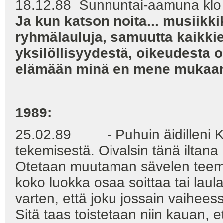
18.12.88 Sunnuntai-aamuna 
Ja kun katson noita... musiikki
ryhmälauluja, samuutta kaikkie
yksilöllisyydestä, oikeudesta ol
elämään minä en mene mukaa
1989:
25.02.89 - Puhuin äidilleni Kei
tekemisestä. Oivalsin tänä iltan
Otetaan muutaman sävelen teema,
koko luokka osaa soittaa tai laul
varten, että joku jossain vaihee
Sitä taas toistetaan niin kauan, 