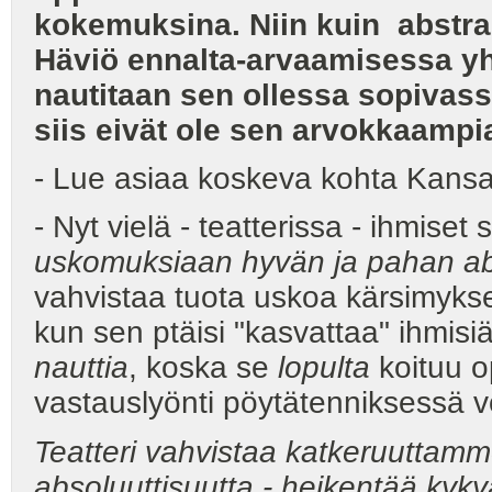
kokemuksina. Niin kuin abstrak
Häviö ennalta-arvaamisessa yh
nautitaan sen ollessa sopivassa
siis eivät ole sen arvokkaampi
- Lue asiaa koskeva kohta Kansat
- Nyt vielä - teatterissa - ihmiset
uskomuksiaan hyvän ja pahan ab
vahvistaa tuota uskoa kärsimyks
kun sen ptäisi "kasvattaa" ihmisi
nauttia
, koska se
lopulta
koituu o
vastauslyönti pöytätenniksessä 
Teatteri vahvistaa katkeruuttamme
absoluuttisuutta - heikentää ky