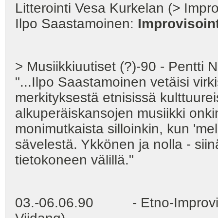
Litterointi Vesa Kurkelan (> Impro
Ilpo Saastamoinen:
Improvisoint
> Musiikkiuutiset (?)-90 - Pentti 
"...Ilpo Saastamoinen vetäisi vir
merkityksestä etnisissä kulttuureiss
alkuperäiskansojen musiikki onkin
monimutkaista silloinkin, kun 'me
sävelestä. Ykkönen ja nolla - siinä
tietokoneen välillä."
03.-06.06.90 - Etno-Improvisoi