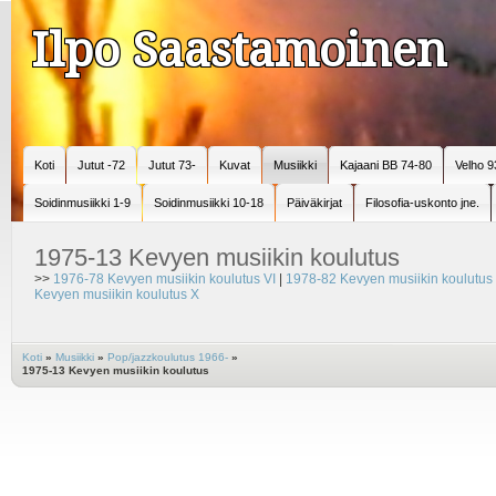
Ilpo Saastamoinen
Koti
Jutut -72
Jutut 73-
Kuvat
Musiikki
Kajaani BB 74-80
Velho 9
Soidinmusiikki 1-9
Soidinmusiikki 10-18
Päiväkirjat
Filosofia-uskonto jne.
1975-13 Kevyen musiikin koulutus
>>
1976-78 Kevyen musiikin koulutus VI
|
1978-82 Kevyen musiikin koulutus 
Kevyen musiikin koulutus X
Koti
»
Musiikki
»
Pop/jazzkoulutus 1966-
»
1975-13 Kevyen musiikin koulutus