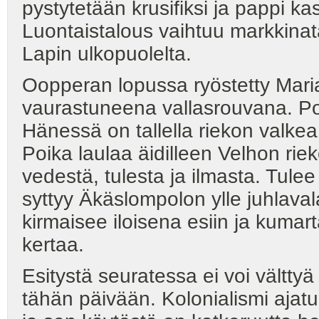
pystytetään krusifiksi ja pappi 
Luontaistalous vaihtuu markkina
Lapin ulkopuolelta.
Oopperan lopussa ryöstetty Mari
vaurastuneena vallasrouvana. Poj
Hänessä on tallella riekon valkea 
Poika laulaa äidilleen Velhon ri
vedestä, tulesta ja ilmasta. Tule
syttyy Äkäslompolon ylle juhlaval
kirmaisee iloisena esiin ja kumar
kertaa.
Esitystä seuratessa ei voi vältt
tähän päivään. Kolonialismi ajatu