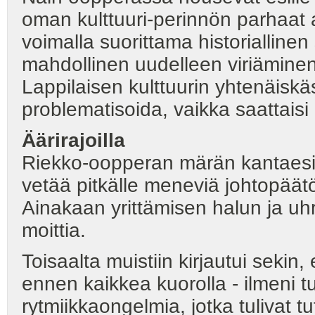
oman kulttuuri-perinnön parhaat ar
voimalla suorittama historiallinen
mahdollinen uudelleen viriäminen
Lappilaisen kulttuurin yhtenäisk
problematisoida, vaikka saattaisi 
Äärirajoilla
Riekko-oopperan märän kantaesi
vetää pitkälle meneviä johtopäätöks
Ainakaan yrittämisen halun ja uhr
moittia.
Toisaalta muistiin kirjautui sekin, 
ennen kaikkea kuorolla - ilmeni t
rytmiikkaongelmia, jotka tulivat tu