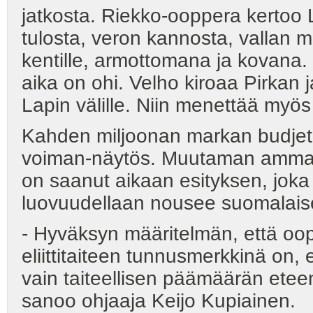
jatkosta. Riekko-ooppera kertoo 
tulosta, veron kannosta, vallan m
kentille, armottomana ja kovana.
aika on ohi. Velho kiroaa Pirkan 
Lapin välille. Niin menettää myös
Kahden miljoonan markan budjeti
voiman-näytös. Muutaman ammatt
on saanut aikaan esityksen, joka 
luovuudellaan nousee suomalaise
- Hyväksyn määritelmän, että oopp
eliittitaiteen tunnusmerkkinä on, 
vain taiteellisen päämäärän eteen. 
sanoo ohjaaja Keijo Kupiainen.