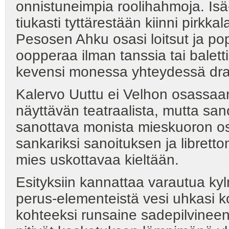
onnistuneimpia roolihahmoja. Isä-
tiukasti tyttärestään kiinni pirkka
Pesosen Ahku osasi loitsut ja pop
oopperaa ilman tanssia tai balett
kevensi monessa yhteydessä dram
Kalervo Uuttu ei Velhon osassaan 
näyttävän teatraalista, mutta sa
sanottava monista mieskuoron os
sankariksi sanoituksen ja librett
mies uskottavaa kieltään.
Esityksiin kannattaa varautua kyl
perus-elementeistä vesi uhkasi ko
kohteeksi runsaine sadepilvineen. E