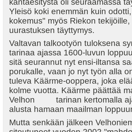
kantaesitystä oli seuraamassa tä
Yleisö koki enemmän kuin odotti,
kokemus" myös Riekon tekijöille, jo
uurastuksen täyttymys.
Valtavan talkootyön tuloksena sy
tarinaa ajassa 1600-luvun loppuu
sitä seurannut nyt ensi-iltansa sa
porukalle, vaan jo nyt työn alla 
tuleva Käärme-ooppera, joka elä
kolme vuotta. Käärme päättää m
Velhon tarinan kertomalla ajas
alusta hamaan maailman loppuu
Mutta senkään jälkeen Velhoniemi e
sitoutuneet vuoden 2002 "mahdott