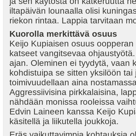
ja sen käytöstä on katkeruutta h
iltapäivän lounaalla olisi kuninga
riekon rintaa. Lappia tarvitaan
Kuorolla merkittävä osuus
Keijo Kupiaisen osuus oopperan v
katseet vangitsevaa ohjaustyötä.
ajan. Oleminen ei tyydytä, vaan k
kohdistuipa se sitten yksilöön tai 
toimivuudellaan aina nostamassa
Aggressiivisina pirkkalaisina, lap
nähdään monissa rooleissa vaiht
Edvin Laineen kanssa Keijo Kupia
käsitellä ja liikutella joukkoja.
Eräs vaikuttavimpia kohtauksia oli