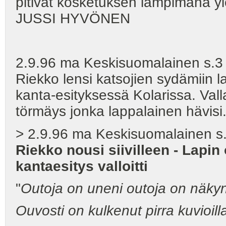
pitivät kosketuksen lämpimänä yle
JUSSI HYVÖNEN
2.9.96 ma Keskisuomalainen s.3 -
Riekko lensi katsojien sydämiin l
kanta-esityksessä Kolarissa. Valla
törmäys jonka lappalainen hävisi.
> 2.9.96 ma Keskisuomalainen s.7
Riekko nousi siivilleen - Lapin
kantaesitys valloitti
"
Outoja on uneni outoja on näkyn
Ouvosti on kulkenut pirra kuvioill