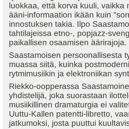
luokkaa, että korva kuuli, vaikka
ääni-informaation ikään kuin "sor
innostuksen takia. Ilpo Saastamoi
tahtilajeissa etno-, popjazz-sven
paikallisen osaamisen äärirajoja.
Saastamoisen persoonallisesta tyy
muassa siitä, kuinka postmodern
rytmimusiikin ja elektroniikan synt
Riekko-oopperassa Saastamoinen o
yhdistelijä, joka suorastaan ilott
musiikillinen dramaturgia ei vali
Uuttu-Kallen patentti-libretto, v
jatkumoksi, josta puuttui kuultav