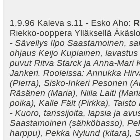
1.9.96 Kaleva s.11 - Esko Aho:
R
Riekko-ooppera Ylläksellä Äkäs
- Sävellys Ilpo Saastamoinen, san
ohjaus Keijo Kupiainen, lavastus 
puvut Ritva Starck ja Anna-Mari
Jankeri. Rooleissa: Annukka Hirv
(Pierra), Sisko-Inkeri Pesonen (A
Räsänen (Maria), Niila Laiti (Ma
poika), Kalle Fält (Pirkka), Taist
- Kuoro, tanssijoita, lapsia ja avu
Saastamoinen (sähköbasso), Pekk
harppu), Pekka Nylund (kitara), S