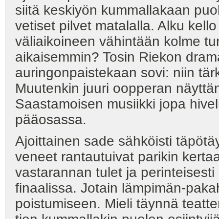
siitä keskiyön kummallakaan puole
vetiset pilvet matalalla. Alku kello
väliaikoineen vähintään kolme tun
aikaisemmin? Tosin Riekon drama
auringonpaistekaan sovi: niin t
Muutenkin juuri oopperan näyttä
Saastamoisen musiikki jopa hiveli
pääosassa.
Ajoittainen sade sähköisti täpöt
veneet rantautuivat parikin kerta
vastarannan tulet ja perinteisesti 
finaalissa. Jotain lämpimän-pakah
poistumiseen. Mieli täynnä teatter