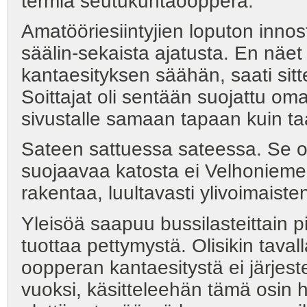
termiä seutukuntaooppera.
Amatööriesiintyjien loputon innos
säälin-sekaista ajatusta. En näet
kantaesityksen säähän, saati sitt
Soittajat oli sentään suojattu o
sivustalle samaan tapaan kuin ta
Sateen sattuessa sateessa. Se o
suojaavaa katosta ei Velhoniemen 
rakentaa, luultavasti ylivoimaist
Yleisöä saapuu bussilasteittain p
tuottaa pettymystä. Olisikin tava
oopperan kantaesitystä ei järjest
vuoksi, käsitteleehän tämä osin hi