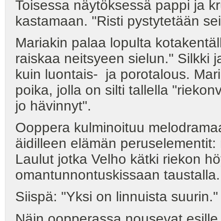
Toisessa näytöksessä pappi ja k
kastamaan. "Risti pystytetään sei
Mariakin palaa lopulta kotakentä
raiskaa neitsyeen sielun." Silkk
kuin luontais- ja porotalous. Ma
poika, jolla on silti tallella "rie
jo hävinnyt".
Ooppera kulminoituu melodramaatt
äidilleen elämän peruselementit: 
Laulut jotka Velho kätki riekon höy
omantunnontuskissaan taustalla.
Siispä: "Yksi on linnuista suurin."
Näin oopperassa nousevat esille 