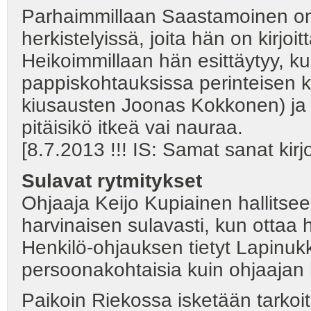
Parhaimmillaan Saastamoinen on 
herkistelyissä, joita hän on kirjoi
Heikoimmillaan hän esittäytyy, ku
pappiskohtauksissa perinteisen kl
kiusausten Joonas Kokkonen) ja li
pitäisikö itkeä vai nauraa.
[8.7.2013 !!! IS: Samat sanat kirj
Sulavat rytmitykset
Ohjaaja Keijo Kupiainen hallitsee 
harvinaisen sulavasti, kun ottaa h
Henkilö-ohjauksen tietyt Lapinu
persoonakohtaisia kuin ohjaajan
Paikoin Riekossa isketään tarkoituks