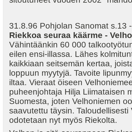
31.8.96 Pohjolan Sanomat s.13 -
Riekkoa seuraa käärme - Velh
Vähintäänkin 60 000 talkootyötu
eilen ensi-illassa. Lähes kolmitu
kaikkiaan seitsemän kertaa, joist
loppuun myytyjä. Tavoite lipunmy
iltaa. Vieraat öiseen Velhoniem
puheenjohtaja Hilja Liimataisen 
Suomesta, joten Velhoniemen oop
saavutettu täysin. Taloudellisesti 
odotetaan nyt myös Riekolta.