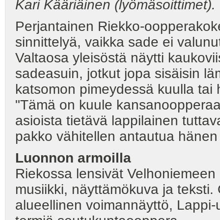
Kari Kääriäinen (lyömäsoittimet).
Perjantainen Riekko-oopperakoke
sinnittelyä, vaikka sade ei valun
Valtaosa yleisöstä näytti kaukov
sadeasuin, jotkut jopa sisäisin l
katsomon pimeydessä kuulla tai 
"Tämä on kuule kansanoopperaa, ei
asioista tietävä lappilainen tuttav
pakko vähitellen antautua hänen
Luonnon armoilla
Riekossa lensivät Velhoniemeen 
musiikki, näyttämökuva ja teksti
alueellinen voimannäyttö, Lappi-