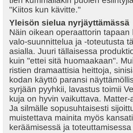
tien kummallakin puolen esiintyji
"Kiitos kun kävitte."
Yleisön sielua nyrjäyttämässä
Näin oikean operaattorin tapaan 
valo-suunnittelua ja -toteutusta tä
asialla. Juuri tällaisessa produk
kuin "ettei sitä huomaakaan". Mu
ristien dramaattisia heittoja, sinis
kodan käyttö paransi näyttämöllis
syrjään pyyhkii, lavastus toimii V
kuja on hyvin vaikuttava. Matter-
Ja silmälle sopusuhtaisesti sijoitt
muistettava mainita myös kansatie
keräämisessä ja toteuttamisessa 