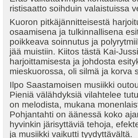
ristisaatto soihduin valaistuissa
Kuoron pitkäjännitteisestä harjoit
osaamisena ja tulkinnallisena esi
poikkeava soinnutus ja polyrytmiik
jää muistiin. Kiitos tästä Kai-Ju
harjoittamisesta ja johdosta esit
mieskuorossa, oli silmä ja korva s
Ilpo Saastamoisen musiikki outou
Pieniä välähdyksiä vilahtelee tut
on melodista, mukana monenlaist
Pohjantahti on äänessä koko aj
hyvinkin järisyttäviä tehoja, efe
ja musiikki vaikutti tyydyttävältä.