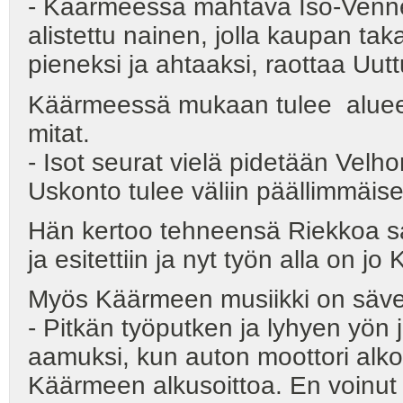
- Käärmeessä mahtava Iso-Venn
alistettu nainen, jolla kaupan t
pieneksi ja ahtaaksi, raottaa Uut
Käärmeessä mukaan tulee alueen 
mitat.
- Isot seurat vielä pidetään Velho
Uskonto tulee väliin päällimmäise
Hän kertoo tehneensä Riekkoa sa
ja esitettiin ja nyt työn alla on jo
Myös Käärmeen musiikki on sävelt
- Pitkän työputken ja lyhyen yön 
aamuksi, kun auton moottori alko
Käärmeen alkusoittoa. En voinut p