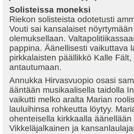
Solisteissa moneksi
Riekon solisteista odotetusti amma
Vouti sai kansalaiset nöyrtymään 
olemuksellaan. Valtapolitiikassaan
pappina. Äänellisesti vaikuttava 
pirkkalaisten päällikkö Kalle Fält
antautumaan.
Annukka Hirvasvuopio osasi samai
ääntään musikaalisella taidolla I
vaikutti melko aralta Marian roo
lauluihinsa rohkeutta löytyy. Mar
ohenteisella kirkkaalla äänellään
Vikkeläjalkainen ja kansanlaulajan