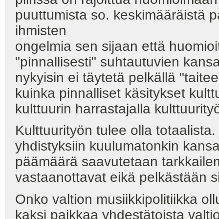
puuttumista so. keskimääräistä p
ihmisten
ongelmia sen sijaan että huomioit
"pinnallisesti" suhtautuvien kansa
nykyisin ei täytetä pelkällä "tait
kuinka pinnalliset käsitykset kult
kulttuurin harrastajalla kulttuurity
Kulttuurityön tulee olla totaalista
yhdistyksiin kuulumatonkin kansal
päämäärä saavutetaan tarkkailema
vastaanottavat eikä pelkästään sit
Onko valtion musiikkipolitiikka ol
kaksi paikkaa yhdestätoista valt