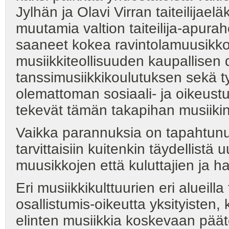
Jylhän ja Olavi Virran taiteilijae
muutamia valtion taiteilija-apur
saaneet kokea ravintolamuusikko
musiikkiteollisuuden kaupallisen di
tanssimusiikkikoulutuksen sekä 
olemattoman sosiaali- ja oikeustur
tekevät tämän takapihan musiikin
Vaikka parannuksia on tapahtunut 
tarvittaisiin kuitenkin täydellistä
muusikkojen että kuluttajien ja ha
Eri musiikkikulttuurien eri alueill
osallistumis-oikeutta yksityisten, k
elinten musiikkia koskevaan pää