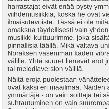
harrastajat eivät enää pysty ymm
viihdemusiikkia, koska he ovat vi
ilmaisutavoista. Tässä ei ole m
omaksua täydellisesti vain yhden 
musiikki-kulttuurimme, joka sisält
pinnallisia täällä. Mikä valtava u
Noraksen vasemman käden vibrat
välille. Yhtä suuret lienevät erot
tai melodiaversion välillä.
Näitä eroja puolestaan vähättelee 
ovat kaksi eri maailmaa. Näiden as
ymmärtäjä - on vain soittaja tai s
suhtautuminen on vain suurempa