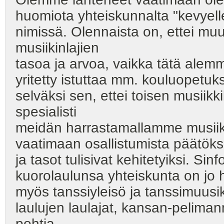
huomiota yhteiskunnalta "kevyelle
nimissä. Olennaista on, ettei mu
musiikinlajien
tasoa ja arvoa, vaikka tätä alem
yritetty istuttaa mm. kouluopet
selväksi sen, ettei toisen musiik
spesialisti
meidän harrastamallamme musiikin
vaatimaan osallistumista päätöks
ja tasot tulisivat kehitetyiksi. Si
kuorolaulunsa yhteiskunta on jo 
myös tanssiyleisö ja tanssimuusik
laulujen laulajat, kansan-pelimann
pohtia