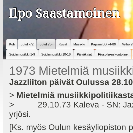
Ilpo Saastamoinen
Koti
Jutut -72
Jutut 73-
Kuvat
Musiikki
Kajaani BB 74-80
Velho 9
Soidinmusiikki 1-9
Soidinmusiikki 10-18
Päiväkirjat
Filosofia-uskonto jne.
1973 Mietelmiä musiikkip
Jazzliiton päivät Oulussa 28.10
>
Mietelmiä musiikkipolitiikast
> 29.10.73 Kaleva - SN: Jazzatt
yrjösi.
[Ks. myös Oulun kesäyliopiston 