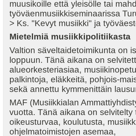
muusikoille että yleisölle tai ma
työväenmusiikkiseminaarissa Tur
> Ks. "Kevyt musiikki" ja työväes
Mietelmiä musiikkipolitiikasta
Valtion säveltaidetoimikunta on i
loppuun. Tänä aikana on selvitetty
alueorkesteriasiaa, musiikinopet
palkintoja, eläkkeitä, pohjois-mai
sekä annettu kymmenittäin lausu
MAF (Musiikkialan Ammattiyhdisty
vuotta. Tänä aikana on selvitelty
oikeusturvaa, koulutusta, musiikki-
ohjelmatoimistojen asemaa,