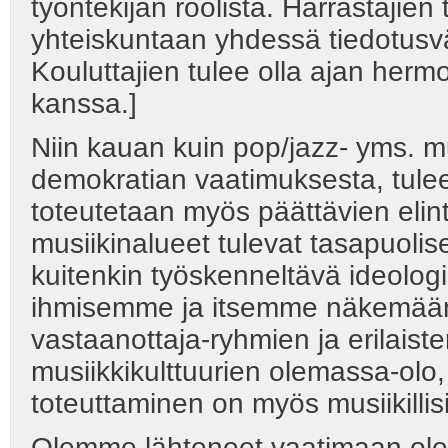
työntekijän roolista. Harrastajien t
yhteiskuntaan yhdessä tiedotusvä
Kouluttajien tulee olla ajan herm
kanssa.]
Niin kauan kuin pop/jazz- yms. m
demokratian vaatimuksesta, tule
toteutetaan myös päättävien elint
musiikinalueet tulevat tasapuolis
kuitenkin työskenneltävä ideolog
ihmisemme ja itsemme näkemään my
vastaanottaja-ryhmien ja erilaiste
musiikkikulttuurien olemassa-olo,
toteuttaminen on myös musiikillisi
Olemme lähteneet vaatimaan ole