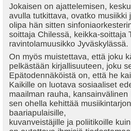
Jokaisen on ajattelemisen, kesk
avulla tutkittava, ovatko musiikki 
olipa hän sitten sinfoniaorkester
soittaja Chilessä, keikka-soittaja 
ravintolamuusikko Jyväskylässä.
On myös muistettava, että joku 
pelkästään kirjallisuuteen, joku s
Epätodennäköistä on, että he kai
Kaikille on luotava sosiaaliset ed
maailman rauha, kansainvälinen hy
sen ohella kehittää musiikintarjo
baariapulaisille,
kuvanveistäjille ja poliitikoille kui