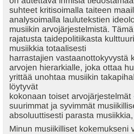
on autettava ihmisiä tiedostamaan
suhteet kritisoimalla taiteen maai
analysoimalla laulutekstien ideol
musiikin arvojärjestelmistä. Tämä
rajatusta taidepolitiikasta kulttuu
musiikkia totaalisesti
harrastajien vastaanottokyvystä 
arvojen hierarkialle, joka ottaa h
yrittää unohtaa musiikin takapih
löytyvät
kokonaan toiset arvojärjestelmät
suurimmat ja syvimmät musiikillis
absoluuttisesti parasta musiikk
Minun musiikilliset kokemukseni 