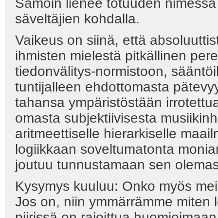
Samoin lienee totuuden nimessä l
säveltäjien kohdalla.
Vaikeus on siinä, että absoluutt
ihmisten mielestä pitkällinen per
tiedonvälitys-normistoon, sääntö
tuntijalleen ehdottomasta pätevyy
tahansa ympäristöstään irrotettua
omasta subjektiivisesta musiikinhi
aritmeettiselle hierarkiselle maa
logiikkaan soveltumatonta moniar
joutuu tunnustamaan sen olemas
Kysymys kuuluu: Onko myös me
Jos on, niin ymmärrämme miten loo
piirissä on rajoittua huomioimaan v