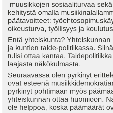
muusikkojen sosiaaliturvaa sekä
kehitystä omalla musiikinalallamm
päätavoitteet: työehtosopimuskäy
oikeusturva, työllisyys ja koulutus
Entä yhteiskunta? Yhteiskunnan
ja kuntien taide-politiikassa. Sii
tulisi ottaa kantaa. Taidepolitiikk
laajasta näkökulmasta.
Seuraavassa olen pyrkinyt erittel
ovat esteenä musiikkidemokratian
pyrkinyt pohtimaan myös päämääriä
yhteiskunnan ottaa huomioon. Nä
ole helppoa, koska päämäärät ovat