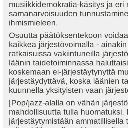
musiikkidemokratia-käsitys ja eri 
samanarvoisuuden tunnustaminen 
ihmismieleen.
Osuutta päätöksentekoon voidaa
kaikkea järjestövoimalla - ainakin 
ratkaisuissa vakiintuneilla järjes
läänin taidetoiminnassa haluttais
koskemaan ei-järjestäytynyttä musi
järjestäydyttävä, koska läänien ta
kuunnella yksityisten vaan järjest
[Pop/jazz-alalla on vähän järjestö
mahdollisuutta tulla huomatuksi.
järjestäytymistään ammatillisella 