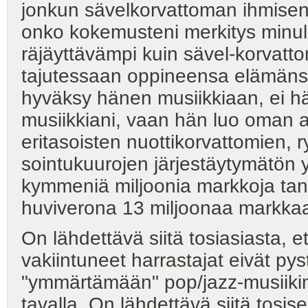
jonkun sävelkorvattoman ihmisen,
onko kokemusteni merkitys minull
räjäyttävämpi kuin sävel-korvat
tajutessaan oppineensa elämäns
hyväksy hänen musiikkiaan, ei h
musiikkiani, vaan hän luo oman 
eritasoisten nuottikorvattomien, 
sointukuurojen järjestäytymätön 
kymmeniä miljoonia markkoja tanss
huviverona 13 miljoonaa markka
On lähdettävä siitä tosiasiasta, e
vakiintuneet harrastajat eivät py
"ymmärtämään" pop/jazz-musiikin 
tavalla. On lähdettävä siitä tosis