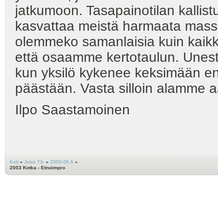
jatkumoon. Tasapainotilan kallist
kasvattaa meistä harmaata mass
olemmeko samanlaisia kuin kaikki 
että osaamme kertotaulun. Unest
kun yksilö kykenee keksimään e
päästään. Vasta silloin alamme 
Ilpo Saastamoinen
Koti
»
Jutut 73-
»
2000-06 A
»
2003 Kotka - Etnoimpro