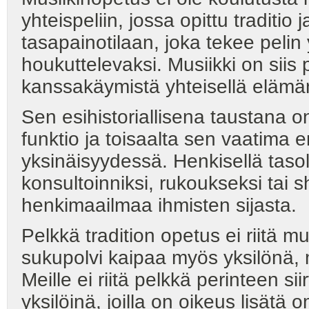
yhteispeliin, jossa opittu traditio
tasapainotilaan, joka tekee pelin
houkuttelevaksi. Musiikki on siis 
kanssakäymistä yhteisellä elämän
Sen esihistoriallisena taustana o
funktio ja toisaalta sen vaatima e
yksinäisyydessä. Henkisellä taso
konsultoinniksi, rukoukseksi tai sh
henkimaailmaa ihmisten sijasta.
Pelkkä tradition opetus ei riitä m
sukupolvi kaipaa myös yksilönä,
Meille ei riitä pelkkä perinteen 
yksilöinä, joilla on oikeus lisätä