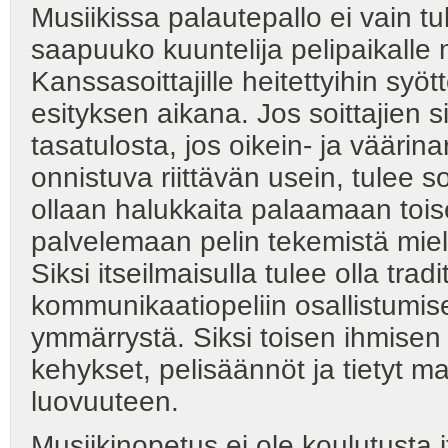
Musiikissa palautepallo ei vain tu
saapuuko kuuntelija pelipaikalle
Kanssasoittajille heitettyihin sy
esityksen aikana. Jos soittajien 
tasatulosta, jos oikein- ja väärina
onnistuva riittävän usein, tulee s
ollaan halukkaita palaamaan toise
palvelemaan pelin tekemistä miele
Siksi itseilmaisulla tulee olla tra
kommunikaatiopeliin osallistumise
ymmärrystä. Siksi toisen ihmisen 
kehykset, pelisäännöt ja tietyt ma
luovuuteen.
Musiikinopetus ei ole koulutusta 