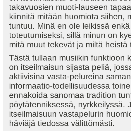
takavuosien muoti-lauseen tapaan:
kiinnitä mitään huomiota siihen, m
tuntuu. Minä en ole leikissä enk
toteutumiseksi, sillä minun on 
mitä muut tekevät ja miltä heistä 
Tästä tullaan musiikin funktioon
on itseilmaisun sijasta peliä, joss
aktiivisina vasta-pelureina sama
informaatio-todellisuudessa toinen
ennakoida sanomaa tradition tun
pöytätenniksessä, nyrkkeilyssä. 
itseilmaisuun vastapelurin huom
häviäjä tiedossa välittömästi.