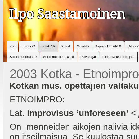
Ilpo Saastamoinen
Koti
Jutut -72
Jutut 73-
Kuvat
Musiikki
Kajaani BB 74-80
Velho 9
Soidinmusiikki 1-9
Soidinmusiikki 10-18
Päiväkirjat
Filosofia-uskonto jne.
2003 Kotka - Etnoimpro
Kotkan mus. opettajien valtaku
ETNOIMPRO:
Lat.
improvisus ’unforeseen’
<
On menneiden aikojen naiivia ide
on itseilmaisua. Se kuulostaa suu