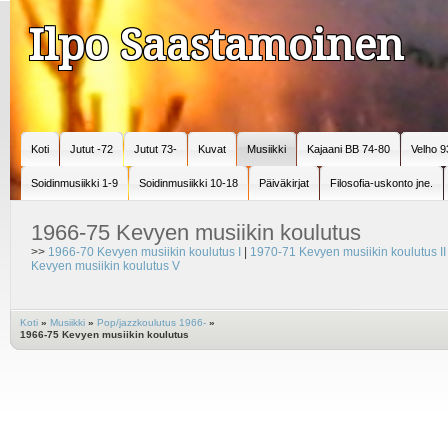
Ilpo Saastamoinen
Koti
Jutut -72
Jutut 73-
Kuvat
Musiikki
Kajaani BB 74-80
Velho 9
Soidinmusiikki 1-9
Soidinmusiikki 10-18
Päiväkirjat
Filosofia-uskonto jne.
1966-75 Kevyen musiikin koulutus
>>
1966-70 Kevyen musiikin koulutus I
|
1970-71 Kevyen musiikin koulutus II
Kevyen musiikin koulutus V
Koti
»
Musiikki
»
Pop/jazzkoulutus 1966-
»
1966-75 Kevyen musiikin koulutus