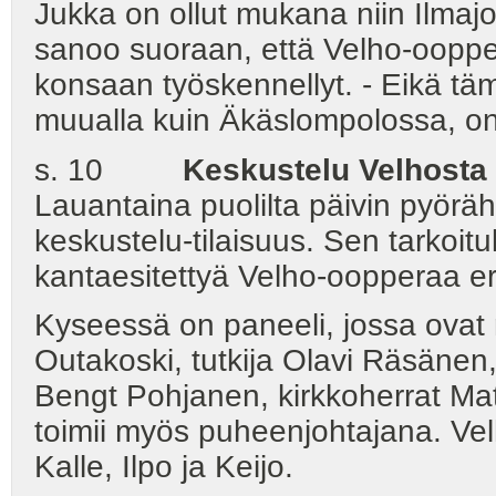
Jukka on ollut mukana niin Ilmaj
sanoo suoraan, että Velho-oopp
konsaan työskennellyt. - Eikä t
muualla kuin Äkäslompolossa, on
s. 10
Keskustelu Velhosta
Lauantaina puolilta päivin pyöräh
keskustelu-tilaisuus. Sen tarkoitu
kantaesitettyä Velho-oopperaa eri
Kyseessä on paneeli, jossa ovat 
Outakoski, tutkija Olavi Räsänen, 
Bengt Pohjanen, kirkkoherrat Ma
toimii myös puheenjohtajana. Vel
Kalle, Ilpo ja Keijo.