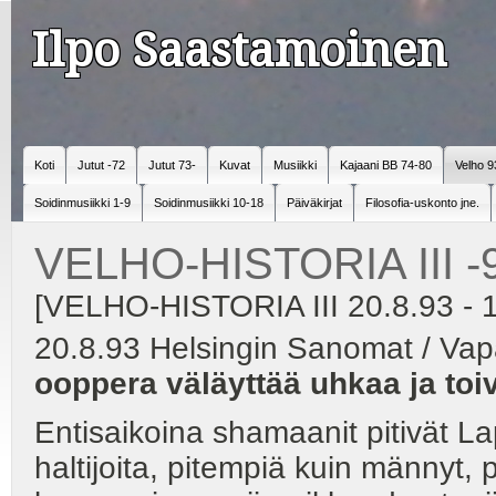
Ilpo Saastamoinen
Koti
Jutut -72
Jutut 73-
Kuvat
Musiikki
Kajaani BB 74-80
Velho 9
Soidinmusiikki 1-9
Soidinmusiikki 10-18
Päiväkirjat
Filosofia-uskonto jne.
VELHO-HISTORIA III -
[VELHO-HISTORIA III 20.8.93 - 1
20.8.93 Helsingin Sanomat / Va
ooppera väläyttää uhkaa ja toi
Entisaikoina shamaanit pitivät Lap
haltijoita, pitempiä kuin männyt,