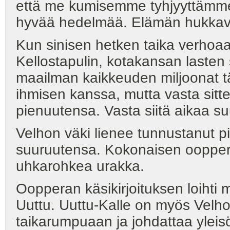
että me kumisemme tyhjyyttämm
hyvää hedelmää. Elämän hukkavii
Kun sinisen hetken taika verhoaa
Kellostapulin, kotakansan lasten s
maailman kaikkeuden miljoonat tä
ihmisen kanssa, mutta vasta sit
pienuutensa. Vasta siitä aikaa s
Velhon väki lienee tunnustanut pi
suuruutensa. Kokonaisen oopper
uhkarohkea urakka.
Oopperan käsikirjoituksen loihti
Uuttu. Uuttu-Kalle on myös Velh
taikarumpuaan ja johdattaa yleis