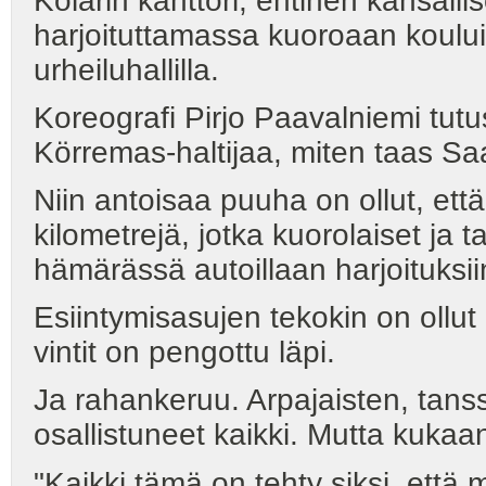
Kolarin kanttori, entinen kansalli
harjoituttamassa kuoroaan kouluil
urheiluhallilla.
Koreografi Pirjo Paavalniemi tutus
Körremas-haltijaa, miten taas Sa
Niin antoisaa puuha on ollut, että
kilometrejä, jotka kuorolaiset ja 
hämärässä autoillaan harjoituksii
Esiintymisasujen tekokin on ollut 
vintit on pengottu läpi.
Ja rahankeruu. Arpajaisten, tanss
osallistuneet kaikki. Mutta kukaa
"Kaikki tämä on tehty siksi, et