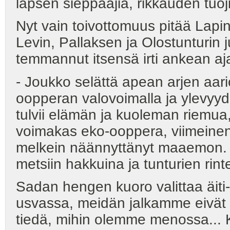
lapsen sieppaajia, rikkauden tuojia
Nyt vain toivottomuus pitää Lapin
Levin, Pallaksen ja Olostunturin j
temmannut itsensä irti ankean a
- Joukko selättä apean arjen aarioi
oopperan valovoimalla ja ylevyyd
tulvii elämän ja kuoleman riemu
voimakas eko-ooppera, viimeinen
melkein näännyttänyt maaemon. E
metsiin hakkuina ja tunturien rint
Sadan hengen kuoro valittaa äit
usvassa, meidän jalkamme eivä
tiedä, mihin olemme menossa... 