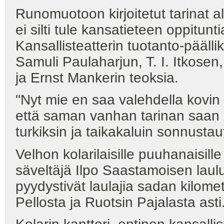
Runomuotoon kirjoitetut tarinat a
ei silti tule kansatieteen oppitun
Kansallisteatterin tuotanto-päälli
Samuli Paulaharjun, T. I. Itkose
ja Ernst Mankerin teoksia.
"Nyt mie en saa valehdella kovin
että saman vanhan tarinan saan k
turkiksin ja taikakaluin sonnustaut
Velhon kolarilaisille puuhanaisille 
säveltäjä Ilpo Saastamoisen laul
pyydystivät laulajia sadan kilomet
Pellosta ja Ruotsin Pajalasta asti