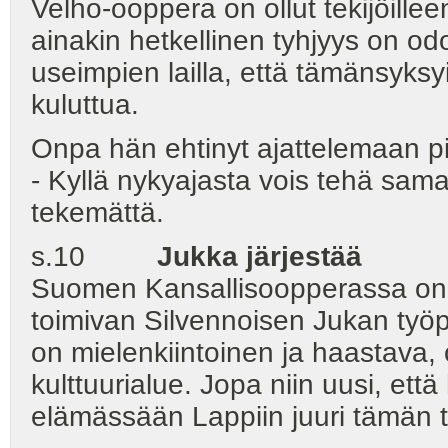
Velho-ooppera on ollut tekijöille
ainakin hetkellinen tyhjyys on od
useimpien lailla, että tämänsyksy
kuluttua.
Onpa hän ehtinyt ajattelemaan p
- Kyllä nykyajasta vois tehä sam
tekemättä.
s.10
Jukka järjestää
Suomen Kansallisoopperassa on 
toimivan Silvennoisen Jukan työp
on mielenkiintoinen ja haastava,
kulttuurialue. Jopa niin uusi, ett
elämässään Lappiin juuri tämän t