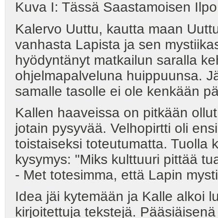
Kuva I: Tässä Saastamoisen Ilpo
Kalervo Uuttu, kautta maan Uuttu-
vanhasta Lapista ja sen mystiika
hyödyntänyt matkailun saralla ke
ohjelmapalveluna huippuunsa. Jälji
samalle tasolle ei ole kenkään p
Kallen haaveissa on pitkään ollu
jotain pysyvää. Velhopirtti oli 
toistaiseksi toteutumatta. Tuolla 
kysymys: "Miks kulttuuri pittää t
- Met totesimma, että Lapin mysti
Idea jäi kytemään ja Kalle alkoi l
kirjoitettuja tekstejä. Pääsiäisenä