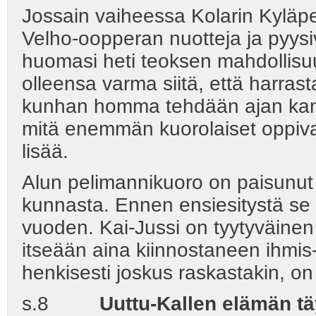
Jossain vaiheessa Kolarin Kyläpel
Velho-oopperan nuotteja ja pyysi
huomasi heti teoksen mahdollisu
olleensa varma siitä, että harras
kunhan homma tehdään ajan kanss
mitä enemmän kuorolaiset oppiva
lisää.
Alun pelimannikuoro on paisunut V
kunnasta. Ennen ensiesitystä se on
vuoden. Kai-Jussi on tyytyväinen
itseään aina kiinnostaneen ihmi
henkisesti joskus raskastakin, on 
s.8
Uuttu-Kallen elämän t