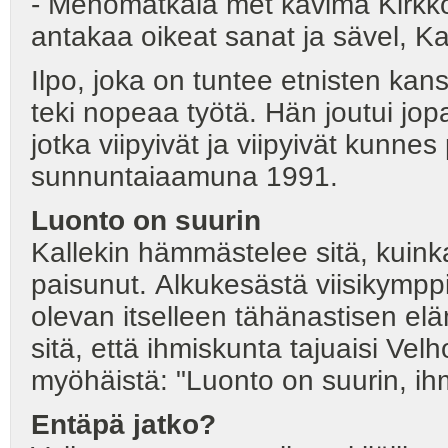
- Menomatkala met kävimä Kirkko
antakaa oikeat sanat ja sävel, K
Ilpo, joka on tuntee etnisten kanso
teki nopeaa työtä. Hän joutui jop
jotka viipyivät ja viipyivät kunne
sunnuntaiaamuna 1991.
Luonto on suurin
Kallekin hämmästelee sitä, kuink
paisunut. Alkukesästä viisikymp
olevan itselleen tähänastisen el
sitä, että ihmiskunta tajuaisi Vel
myöhäistä: "Luonto on suurin, ihm
Entäpä jatko?