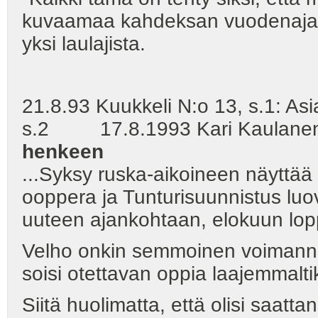
kuvaamaa kahdeksan vuodenajan
yksi laulajista.
21.8.93 Kuukkeli N:o 13, s.1: Asi
s.2 17.8.1993 Kari Kaulane
henkeen
...Syksy ruska-aikoineen näyttää m
ooppera ja Tunturisuunnistus lu
uuteen ajankohtaan, elokuun lo
Velho onkin semmoinen voimannäyt
soisi otettavan oppia laajemmalti
Siitä huolimatta, että olisi saatta