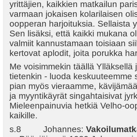
yrittäjien, kaikkien matkailun par
varmaan jokaisen kolarilaisen olisi
oopperan harjoituksia. Sellaista
Sen lisäksi, että kaikki mukana ol
valmiit kannustamaan toisiaan si
kertovat aplodit, joita porukka har
Me voisimmekin täällä Ylläksellä j
tietenkin - luoda keskuuteemme 
pian myös vieraamme, kävijämäärä
ja myyntikäyrät singahtaisivat j
Mieleenpainuvia hetkiä Velho-oopp
kaikille.
s.8 Johannes:
Vakoilumatk