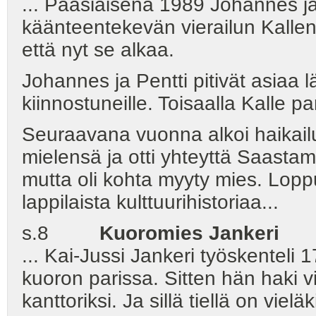
... Pääsiäisenä 1989 Johannes ja 
käänteentekevän vierailun Kallen 
että nyt se alkaa.
Johannes ja Pentti pitivät asiaa lä
kiinnostuneille. Toisaalla Kalle p
Seuraavana vuonna alkoi haikail
mielensä ja otti yhteyttä Saastamoi
mutta oli kohta myyty mies. Loppu
lappilaista kulttuurihistoriaa...
s.8
Kuoromies Jankeri
... Kai-Jussi Jankeri työskenteli
kuoron parissa. Sitten hän haki v
kanttoriksi. Ja sillä tiellä on vieläk