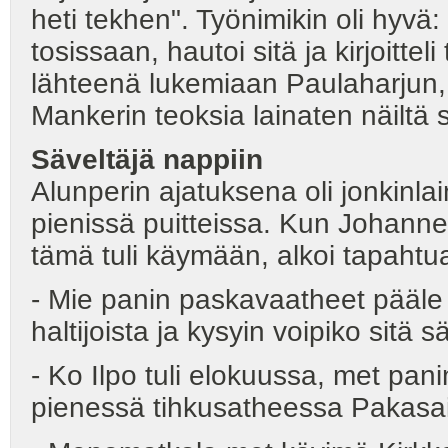
heti tekhen". Työnimikin oli hyvä:
tosissaan, hautoi sitä ja kirjoit
lähteenä lukemiaan Paulaharjun, 
Mankerin teoksia lainaten näiltä s
Säveltäjä nappiin
Alunperin ajatuksena oli jonkinlai
pienissä puitteissa. Kun Johanne
tämä tuli käymään, alkoi tapahtu
- Mie panin paskavaatheet pääle j
haltijoista ja kysyin voipiko sitä s
- Ko Ilpo tuli elokuussa, met pan
pienessä tihkusatheessa Pakasai