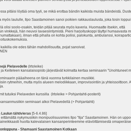
ssa pitäisi löytää oma tyyli, se mikä erottaa bändin kaikista muista bändeistä. Duster
aa myös laululle, Ilpo Saastamoinen sanoi poikien rakkauslaulusta, joka tosin lopp
 teillä olisi soolo-osakin, teidän pitää seurata myös kaveria. Huomaatte itsekin, 
ain vinkkejä, hän neuvoi lavaesiintymistä. Pieni harjoituskoppi täyttyi humaavasta mus
umattakaan), ilman että pihalla on kohta poliisi, palokunta, ambulanssi, koirapartio j
rjoituskokemuksia.
 kaikilla ole edes tähän mahdollisuutta, pojat sanoivat.
ONEN
mejä Pielavedelle
(Irtoleike)
a Keiteleen kansalaisopisto järjestävät kolmatta kertaa seminaarin "Unohtuneet mus
seminaarin pääaiheena on tänä vuonna turkkilainen musiikki.
aisiin rytmeihin, mutta myös alueen melodiikkaan, improvisointiin ja yhteissoittoon.
ja.
utuiksi Pielaveden kurssilla (Irtoleike > Pohjantahti-posterit)
anmusiikin seminaari alkoi Pielavedellä (> Pohjantahti)
Laulun tähtivieras
[5-6.4.86]
eittämättä nykymusiikin monipuolisuusmies Ilpo "Ilja" Saastamoinen. Hän on uppo
 maineikkaasti huolta kalevalaisen kansanperinteemme elävöittämisestä omaperäise
konloppuna - Shamaani Saastamoinen Kotkaan