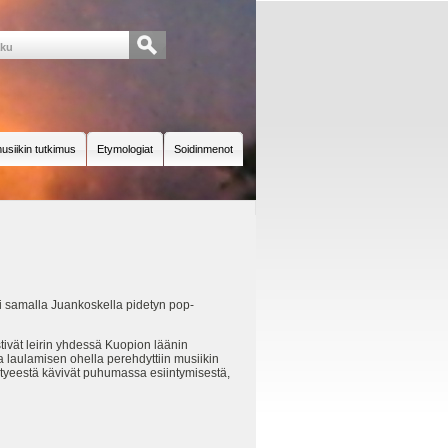
usiikin tutkimus
Etymologiat
Soidinmenot
i samalla Juankoskella pidetyn pop-
stivät leirin yhdessä Kuopion läänin
a laulamisen ohella perehdyttiin musiikin
yhtyeestä kävivät puhumassa esiintymisestä,