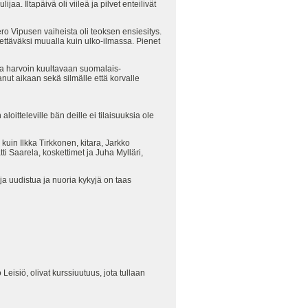
a. Iltapäivä oli viileä ja pilvet enteilivät
ero Vipusen vaiheista oli teoksen ensiesitys.
ettäväksi muualla kuin ulko-ilmassa. Pienet
lla harvoin kuultavaan suomalais-
anut aikaan sekä silmälle että korvalle
oitteleville bän deille ei tilaisuuksia ole
uin Ilkka Tirkkonen, kitara, Jarkko
 Saarela, koskettimet ja Juha Mylläri,
 ja uudistua ja nuoria kykyjä on taas
Leisiö, olivat kurssiuutuus, jota tullaan