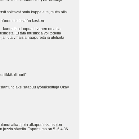
sit soittavat omia kappaleita, mutta olisi
ui hänen mielestään kesken.
että kannattaa luopua hivenen omasta
iikista. Ei tätä musiikkia voi todella
a liuta vihaisia naapureita ja uteliaita
iikkikulttuurit".
 Asiantuntijaksi saapuu lyömäsoittaja Okay
utunut aika-ajoin alkuperäiskansojen
n jazzin sävelin. Tapahtuma on 5.-6.4.86