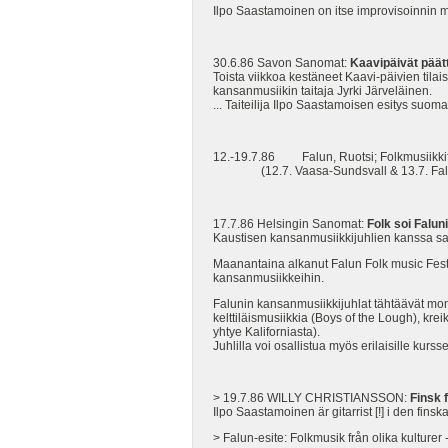
Ilpo Saastamoinen on itse improvisoinnin m
30.6.86 Savon Sanomat:
Kaavipäivät päät
Toista viikkoa kestäneet Kaavi-päivien tilai
kansanmusiikin taitaja Jyrki Järveläinen.
... Taiteilija Ilpo Saastamoisen esitys suom
12.-19.7.86 Falun, Ruotsi; Folkmusiikkifes
(12.7. Vaasa-Sundsvall & 13.7. Falun 
17.7.86 Helsingin Sanomat:
Folk soi Falun
Kaustisen kansanmusiikkijuhlien kanssa sam
Maanantaina alkanut Falun Folk music Festi
kansanmusiikkeihin.
Falunin kansanmusiikkijuhlat tähtäävät moni
kelttiläismusiikkia (Boys of the Lough), kr
yhtye Kaliforniasta).
Juhlilla voi osallistua myös erilaisille kurs
> 19.7.86 WILLY CHRISTIANSSON:
Finsk 
Ilpo Saastamoinen är gitarrist [!] i den fin
> Falun-esite: Folkmusik från olika kulture