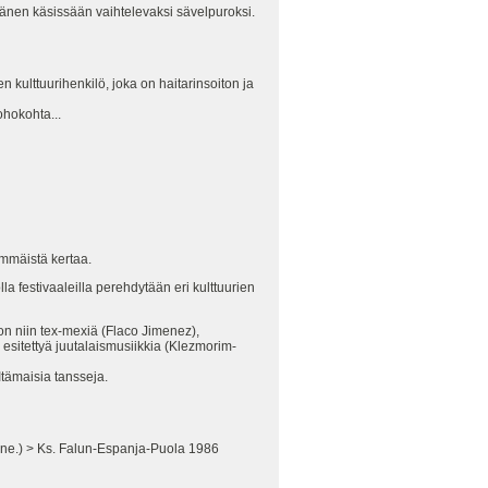
änen käsissään vaihtelevaksi sävelpuroksi.
n kulttuurihenkilö, joka on haitarinsoiton ja
ohokohta...
immäistä kertaa.
 festivaaleilla perehdytään eri kulttuurien
on niin tex-mexiä (Flaco Jimenez),
 esitettyä juutalaismusiikkia (Klezmorim-
 Itämaisia tansseja.
 (jne.) > Ks. Falun-Espanja-Puola 1986