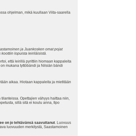
nssa ohjelman, mikä kuullaan Viita-saarella
 Saastamoinen ja Juankosken omat pojat
ttiin lopuista leiriläisistä.
oi, että leirillä pyrittiin hiomaan kappaleita
ä on mukana tyttöbändi ja Nilsiän bändi
ytetään aikaa. Hiotaan kappaleita ja mietitään
tilanteissa. Opettajien vähyys haittaa niin,
etusta, sillä sitä ei koulu anna, Ilpo
lee on jo tehtävänsä saavuttanut
. Luovuus
tettava luovuuden merkitystä, Saastamoinen