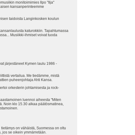
usiikin monitoimimies Ilpo "Ilja"
valaisen kansanperinteemme
isen taidoista Langinkosken koulun
 kansanlaulusta katurokkiin. Tapahtumassa
ussa... Musiikki-ihmiset voivat tuoda
vat järjestäneet Kymen laulu 1986 -
iittistä vertailua. Me tiedämme, mistä
aattien puheenjohtaja Ahti Kansa.
rtoi orkesterin johtamisesta ja rock-
Saastamoinen luennoi aiheesta "Miten
ä. Noin klo 15.30 alkaa päätösmatinea,
astamoinen.
n tietämys on vähäistä, Suomessa on oltu
, jos se oikein ymmärretään.