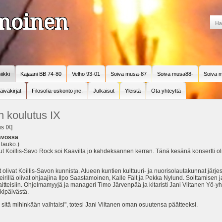
amoinen
iikki
Kajaani BB 74-80
Velho 93-01
Soiva musa-87
Soiva musa88-
Soiva m
äiväkirjat
Filosofia-uskonto jne.
Julkaisut
Yleistä
Ota yhteyttä
 koulutus IX
s IX]
Savossa
 tauko.)
 Koillis-Savo Rock soi Kaavilla jo kahdeksannen kerran. Tänä kesänä konsertti ol
 olivat Koillis-Savon kunnista. Alueen kuntien kulttuuri- ja nuorisolautakunnat järje
irillä olivat ohjaajina Ilpo Saastamoinen, Kalle Fält ja Pekka Nylund. Soittamisen j
laitteisiin. Ohjelmamyyjä ja manageri Timo Järvenpää ja kitaristi Jani Viitanen Yö-
kipäivästä.
itä mihinkään vaihtaisi", totesi Jani Viitanen oman osuutensa päätteeksi.