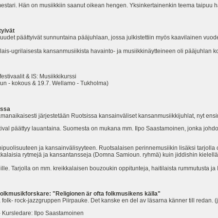
estari. Hän on musiikkiin saanut oikean hengen. Yksinkertainenkin teema taipuu h
tyivät
suudet päättyivät sunnuntaina pääjuhlaan, jossa julkistettiin myös kaavilainen vuode
alais-ugrilaisesta kansanmusiikista havainto- ja musiikkinäytteineen oli pääjuhlan k
tivaalit & IS: Musiikkikurssi
- kokous & 19.7. Wellamo - Tukholma)
issa
anaikaisesti järjestetään Ruotsissa kansainväliset kansanmusiikkijuhlat, nyt ens
val päättyy lauantaina. Suomesta on mukana mm. Ilpo Saastamoinen, jonka johdolla
puolisuuteen ja kansainvälisyyteen. Ruotsalaisen perinnemusiikin lisäksi tarjolla 
eikkalaisia rytmejä ja kansantansseja (Domna Samioun. ryhmä) kuin jiddishin kielellä
seille. Tarjolla on mm. kreikkalaisen bouzoukin oppitunteja, haitilaista rummutusta ja
folkmusikforskare: "Religionen är ofta folkmusikens källa"
ska folk- rock-jazzgruppen Piirpauke. Det kanske en del av läsarna känner till redan.
r - Kursledare: Ilpo Saastamoinen