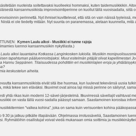
 käsitetään nuoteista soitettavaksi kuolleeksi hommaksi, kuten taidemusiikkikin. Ait
isestä kansanmusiikista improvisointiperinne on kuollut tällä vuosisadalla, siitä on
mprovisoinnin perinnettä. Nyt ihmiset kuvittelevat, että sitä on vain näissä tyyleissä,
iistä ei ole tiedetty mitään. Nyt suunta on paranemassa, aletaan kuunnella, mitä a
KETTUNEN:
Kymen Laulu alkoi - Musiikki ei tunne rajoja
oimamies luennoi kansanmusiikin nykytilasta.)
ulu alkoi lauantaina Kotkassa Langinkosken lukiolla. Musiikin monipuolisuusmies ja
isen tapahtuman pääluennoitsijaksi. Muut esitelmän pitäjät olivat kapellimestari J
a Hannu Seppänen. Tilaisuudessa pohdittiin eri musiikinlajien eroja ja yhtäläisyyksi
sa?
mia keskustelun aiheita.
luovuutta kansanmusiikista eivät sitä itse huomaa, kun luulevat tekevänsä uusia tulk
, mikä tekee sen eläväksi. ltkuvirret ovat ainoa laji missä perinne on säilynyt, samal
 yhtä rikas kuin moderni 12-sävel-järjestelmä. Itkuvirressä sävellajit vaihtuvat melk
musiikki on vasta tällä vuosi-sadalla päässyt samaan. Saastamoinen korostaa inform
i musiikkitermien "valkea kohina", joka on sama kuin verisuonten kohina pääkopassa
9.30 ja jatkuu pitkälle iltapäivään. Ohjelmassa irrotussäveliä, Saastamoinen luen
i. Ryhmätöihin osallistujat voivat viedä mukanaan omia soittimia ja musiikkinäytteit