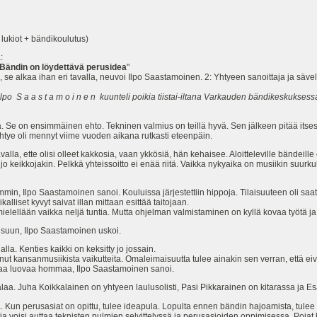
ot + bändikoulutus)
:
 Bändin on löydettävä perusidea
"
 se alkaa ihan eri tavalla, neuvoi Ilpo Saastamoinen. 2: Yhtyeen sanoittaja ja säve
lpo S a a s t a m o i n e n kuunteli poikia tiistai-iltana Varkauden bändikeskuksessa
sia. Se on ensimmäinen ehto. Tekninen valmius on teillä hyvä. Sen jälkeen pitää itses
yhtye oli mennyt viime vuoden aikana rutkasti eteenpäin.
 tavalla, ette olisi olleet kakkosia, vaan ykkösiä, hän kehaisee. Aloitteleville bändeill
 jo keikkojakin. Pelkkä yhteissoitto ei enää riitä. Vaikka nykyaika on musiikin suurku
mmin, Ilpo Saastamoinen sanoi. Kouluissa järjestettiin hippoja. Tilaisuuteen oli saa
iset kyvyt saivat illan mittaan esittää taitojaan.
mielellään vaikka neljä tuntia. Mutta ohjelman valmistaminen on kyllä kovaa työtä ja v
isuun, Ilpo Saastamoinen uskoi.
alla. Kenties kaikki on keksitty jo jossain.
ut kansanmusiikista vaikutteita. Omaleimaisuutta tulee ainakin sen verran, että ei
omaa luovaa hommaa, Ilpo Saastamoinen sanoi.
alaa. Juha Koikkalainen on yhtyeen laulusolisti, Pasi Pikkarainen on kitarassa ja 
mia. Kun perusasiat on opittu, tulee ideapula. Lopulta ennen bändin hajoamista, tulee
a voisi auttaa teknisten pulmien selvittelyssä ja perusasioiden oppimisessa. Pojat