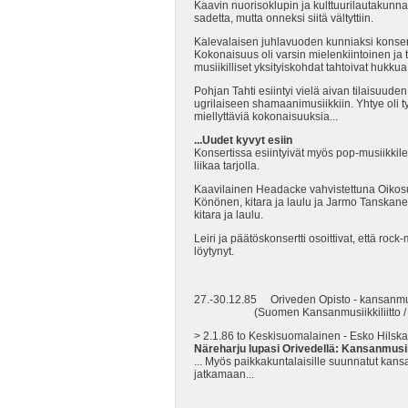
Kaavin nuorisoklupin ja kulttuurilautakunnan 
sadetta, mutta onneksi siitä vältyttiin.
Kalevalaisen juhlavuoden kunniaksi konsertin
Kokonaisuus oli varsin mielenkiintoinen ja 
musiikilliset yksityiskohdat tahtoivat hukku
Pohjan Tahti esiintyi vielä aivan tilaisuud
ugrilaiseen shamaanimusiikkiin. Yhtye oli ty
miellyttäviä kokonaisuuksia...
...Uudet kyvyt esiin
Konsertissa esiintyivät myös pop-musiikkilei
liikaa tarjolla.
Kaavilainen Headacke vahvistettuna Oikosulu
Könönen, kitara ja laulu ja Jarmo Tanskane
kitara ja laulu.
Leiri ja päätöskonsertti osoittivat, että roc
löytynyt.
27.-30.12.85 Oriveden Opisto - kansanmu
(Suomen Kansanmusiikkiliitto / Vapaa
> 2.1.86 to Keskisuomalainen - Esko Hilska
Näreharju lupasi Orivedellä: Kansanmusii
... Myös paikkakuntalaisille suunnatut kansa
jatkamaan...