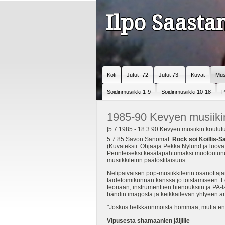
Ilpo Saast
Koti
Jutut -72
Jutut 73-
Kuvat
Mus
Soidinmusiikki 1-9
Soidinmusiikki 10-18
P
1985-90 Kevyen musiikin
[5.7.1985 - 18.3.90 Kevyen musiikin koulutu
5.7.85 Savon Sanomat:
Rock soi Koillis-
(Kuvateksti: Ohjaaja Pekka Nylund ja luova
Perinteiseksi kesätapahtumaksi muotoutunut
musiikkileirin päätöstilaisuus.
Nelipäiväisen pop-musiikkileirin osanottajat
taidetoimikunnan kanssa jo toistamiseen. Le
teoriaan, instrumenttien hienouksiin ja PA-
bändin imagosta ja keikkailevan yhtyeen ar
"Joskus helkkarinmoista hommaa, mutta en s
Vipusesta shamaanien jäljille