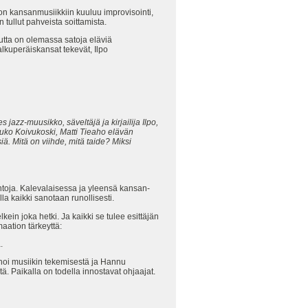
oon kansanmusiikkiin kuuluu improvisointi,
 tullut pahveista soittamista.
 mutta on olemassa satoja eläviä
lkuperäiskansat tekevät, Ilpo
zz-muusikko, säveltäjä ja kirjailija Ilpo,
ouko Koivukoski, Matti Tieaho elävän
ä. Mitä on viihde, mitä taide? Miksi
intoja. Kalevalaisessa ja yleensä kansan-
la kaikki sanotaan runollisesti.
ein joka hetki. Ja kaikki se tulee esittäjän
aation tärkeyttä:
.
noi musiikin tekemisestä ja Hannu
ä. Paikalla on todella innostavat ohjaajat.