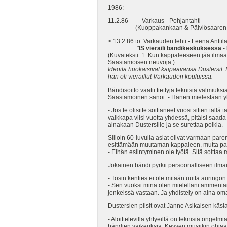
1986:
11.2.86 Varkaus - Pohjantahti
(Kuoppakankaan & Päiviösaaren luki
> 13.2.86 to Varkauden lehti - Leena Anttila
"
IS vieraili bändikeskuksessa -
(Kuvateksti: 1: Kun kappaleeseen jää ilmaa,
Saastamoisen neuvoja.)
Ideoita huokaisivat kaipaavansa Dustersit. I
hän oli vieraillut Varkauden kouluissa.
Bändisoitto vaatii tiettyjä teknisiä valmiuk
Saastamoinen sanoi. - Hänen mielestään 
- Jos te olisitte soittaneet vuosi sitten tällä
vaikkapa viisi vuotta yhdessä, pitäisi saada
ainakaan Dustersille ja se surettaa poikia.
Silloin 60-luvulla asiat olivat varmaan pare
esittämään muutaman kappaleen, mutta paikall
- Eihän esiintyminen ole työtä. Sitä soittaa 
Jokainen bändi pyrkii persoonalliseen ilma
- Tosin kenties ei ole mitään uutta auringon 
- Sen vuoksi minä olen mielelläni ammentan
jenkeissä vastaan. Ja yhdistely on aina 
Dustersien piisit ovat Janne Asikaisen käsi
- Aloittelevilla yhtyeillä on teknisiä ongel
bändien vaikeuksia. Kevyen musiikin ohjaaj