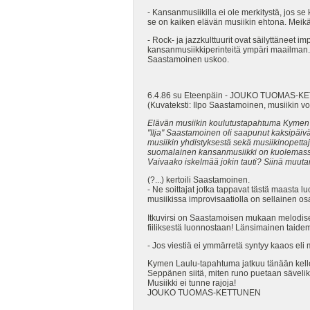
- Kansanmusiikilla ei ole merkitystä, jos se
se on kaiken elävän musiikin ehtona. Meikälä
- Rock- ja jazzkulttuurit ovat säilyttäneet i
kansanmusiikkiperinteitä ympäri maailman. N
Saastamoinen uskoo.
6.4.86 su Eteenpäin - JOUKO TUOMAS-
(Kuvateksti: Ilpo Saastamoinen, musiikin v
Elävän musiikin koulutustapahtuma Kymen La
"Ilja" Saastamoinen oli saapunut kaksipäivä
musiikin yhdistyksestä sekä musiikinopettaj
suomalainen kansanmusiikki on kuolemas
Vaivaako iskelmää jokin tauti? Siinä muuta
(?...) kertoili Saastamoinen.
- Ne soittajat jotka tappavat tästä maasta 
musiikissa improvisaatiolla on sellainen osa
Itkuvirsi on Saastamoisen mukaan melodisesti
fiiliksestä luonnostaan! Länsimainen taide
- Jos viestiä ei ymmärretä syntyy kaaos el
Kymen Laulu-tapahtuma jatkuu tänään kello 
Seppänen siitä, miten runo puetaan säveliks
Musiikki ei tunne rajoja!
JOUKO TUOMAS-KETTUNEN