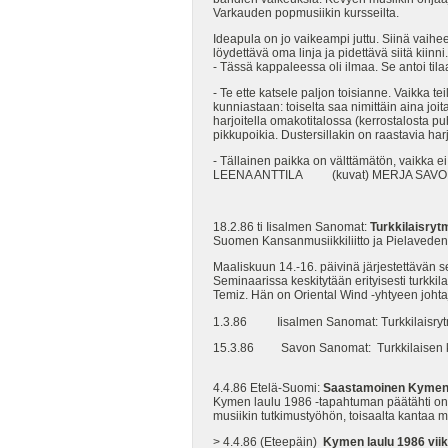
Varkauden popmusiikin kursseilta.
Ideapula on jo vaikeampi juttu. Siinä vaihee
löydettävä oma linja ja pidettävä siitä kiinni.
- Tässä kappaleessa oli ilmaa. Se antoi til
- Te ette katsele paljon toisianne. Vaikka
kunniastaan: toiselta saa nimittäin aina joit
harjoitella omakotitalossa (kerrostalosta puh
pikkupoikia. Dustersillakin on raastavia ha
- Tällainen paikka on välttämätön, vaikka ei
LEENA ANTTILA (kuvat) MERJA SAV
18.2.86 ti Iisalmen Sanomat:
Turkkilaisryt
Suomen Kansanmusiikkiliitto ja Pielaveden j
Maaliskuun 14.-16. päivinä järjestettävän 
Seminaarissa keskitytään erityisesti turkkil
Temiz. Hän on Oriental Wind -yhtyeen johta
1.3.86 Iisalmen Sanomat: Turkkilaisrytmit t
15.3.86 Savon Sanomat: Turkkilaisen kans
4.4.86 Etelä-Suomi:
Saastamoinen Kymen 
Kymen laulu 1986 -tapahtuman päätähti on 
musiikin tutkimustyöhön, toisaalta kantaa
> 4.4.86 (Eteepäin)
Kymen laulu 1986 vii