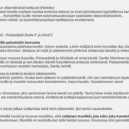
n stipendirahat karttuvat (Irtoleike)
oneet omalta osaltaan kantaa kortensa kekoon ja ovat valmistaneet oppilaittensa ka
.. Konserttien tuotto menee kokonaisuudessaan oppilaiden stipendirahastolle...
oisen sähkö- ja bassokitaraoppilaat opettajansa avustamana.
 - Pohjantahti (Kalle F. ja minä?)
illä painotettiin luovuutta
 lauantaina päätöskonserttiin Juicen aukiolla. Leirin vetäjänä toimi muusikko Ilpo
a Kuronen. Mukana oli neljä jo aikaisemmin yhdessä soittanutta bändiä ja viides koo
muun muassa Kaavilta, Pielavedeltä ja Nilsiästä oli omat bändit. Santtu Nieminen kert
itto on tärkeää ja sen tähden bändit harjoittelivat yhdessä melkoisesti. Pielavedelt
enlaisen musiikin harrastajia, Santtu selvitti.
massa jo kahtena kesänä aikaisemmin.
leellisiin asioihin. Koska leirin jälkeen on päätöskonsertti, niin sen valmisteluun kä
eissoitto ja musiikin luovuuden korostaminen, improvisaatio, Saastamoinen sanoi.
. Ainoastaan yksi varsinainen teoria-luento on pidetty. Teoria tulee esille käytännön 
le mahdollisuuksia mennä. Aloittelevat soittajat kaipasivat juuri henkilökohtaista op
n bändi jatkaa soittamista vielä leirin jälkeenkin, Ilpo kertoi naureskellen.
 miettiä hyvää ja huonoa musiikkia, sillä
sellainen musiikki, jota edes joku kuunte
ä kuolemaan. Musiikki on kuollutta kun siitä häviää luovuus. Kouluissa olisi paino