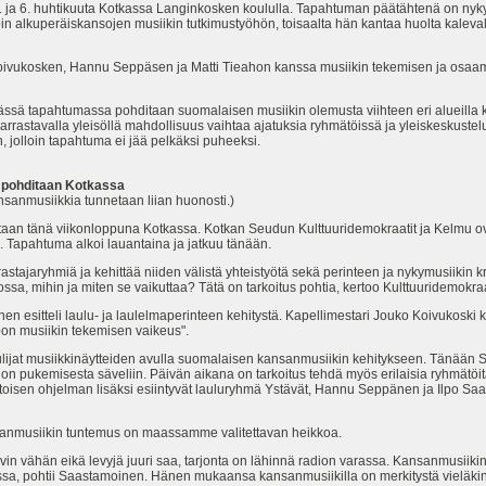
 ja 6. huhtikuuta Kotkassa Langinkosken koululla. Tapahtuman päätähtenä on nykym
n alkuperäiskansojen musiikin tutkimustyöhön, toisaalta hän kantaa huolta kale
ivukosken, Hannu Seppäsen ja Matti Tieahon kanssa musiikin tekemisen ja osaam
mässä tapahtumassa pohditaan suomalaisen musiikin olemusta viihteen eri alueilla
a harrastavalla yleisöllä mahdollisuus vaihtaa ajatuksia ryhmätöissä ja yleiskeskustel
 jolloin tapahtuma ei jää pelkäksi puheeksi.
ä pohditaan Kotkassa
nsanmusiikkia tunnetaan liian huonosti.)
- taan tänä viikonloppuna Kotkassa. Kotkan Seudun Kulttuuridemokraatit ja Kelmu o
 Tapahtuma alkoi lauantaina ja jatkuu tänään.
rastajaryhmiä ja kehittää niiden välistä yhteistyötä sekä perinteen ja nykymusiikin kr
ssa, mihin ja miten se vaikuttaa? Tätä on tarkoitus pohtia, kertoo Kulttuuridemokr
esitteli laulu- ja laulelmaperinteen kehitystä. Kapellimestari Jouko Koivukoski ke
lpon musiikin tekemisen vaikeus".
lijat musiikkinäytteiden avulla suomalaisen kansanmusiikin kehitykseen. Tänään 
 pukemisesta säveliin. Päivän aikana on tarkoitus tehdä myös erilaisia ryhmätöit
oisen ohjelman lisäksi esiintyvät lauluryhmä Ystävät, Hannu Seppänen ja Ilpo Sa
anmusiikin tuntemus on maassamme valitettavan heikkoa.
n vähän eikä levyjä juuri saa, tarjonta on lähinnä radion varassa. Kansanmusiiki
ssa, pohtii Saastamoinen. Hänen mukaansa kansanmusiikilla on merkitystä vieläkin