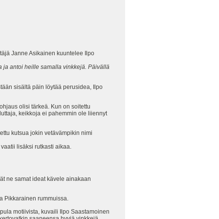
ltäjä Janne Asikainen kuuntelee Ilpo
 ja antoi heille samalla vinkkejä. Päivällä
tään sisältä päin löytää perusidea, Ilpo
e ohjaus olisi tärkeä. Kun on soitettu
luttaja, keikkoja ei pahemmin ole liiennyt
tettu kutsua jokin vetävämpikin nimi
aatii lisäksi rutkasti aikaa.
vät ne samat ideat kävele ainakaan
Esa Pikkarainen rummuissa.
 pula motiivista, kuvaili Ilpo Saastamoinen
 kertovatkin saaneensa hyviä vinkkejä