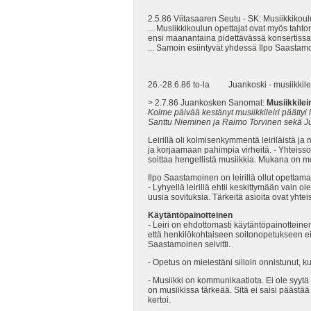
2.5.86 Viitasaaren Seutu - SK: Musiikkikoulu
... Musiikkikoulun opettajat ovat myös taht
ensi maanantaina pidettävässä konsertissa.
... Samoin esiintyvät yhdessä Ilpo Saastam
26.-28.6.86 to-la Juankoski - musiikkileiri
> 2.7.86 Juankosken Sanomat:
Musiikkileir
Kolme päivää kestänyt musiikkileiri päättyi
Santtu Nieminen ja Raimo Torvinen sekä Jukk
Leirillä oli kolmisenkymmentä leiriläistä ja 
ja korjaamaan pahimpia virheitä. - Yhteisso
soittaa hengellistä musiikkia. Mukana on mon
Ilpo Saastamoinen on leirillä ollut opetta
- Lyhyellä leirillä ehtii keskittymään vain o
uusia sovituksia. Tärkeitä asioita ovat yht
Käytäntöpainotteinen
- Leiri on ehdottomasti käytäntöpainotteinen
että henkilökohtaiseen soitonopetukseen ei o
Saastamoinen selvitti.
- Opetus on mielestäni silloin onnistunut, ku
- Musiikki on kommunikaatiota. Ei ole syytä
on musiikissa tärkeää. Sitä ei saisi päästä
kertoi.