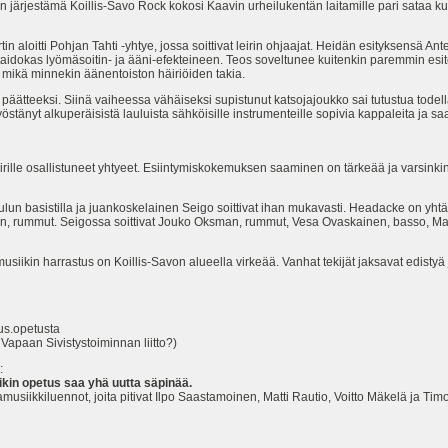
järjestämä Koillis-Savo Rock kokosi Kaavin urheilukentän laitamille pari sataa kuulija
 aloitti Pohjan Tahti -yhtye, jossa soittivat leirin ohjaajat. Heidän esityksensä Ant
taidokas lyömäsoitin- ja ääni-efekteineen. Teos soveltunee kuitenkin paremmin esit
a mikä minnekin äänentoiston häiriöiden takia.
en päätteeksi. Siinä vaiheessa vähäiseksi supistunut katsojajoukko sai tutustua tode
östänyt alkuperäisistä lauluista sähköisille instrumenteille sopivia kappaleita ja sa
rille osallistuneet yhtyeet. Esiintymiskokemuksen saaminen on tärkeää ja varsinkin al
n basistilla ja juankoskelainen Seigo soittivat ihan mukavasti. Headacke on yhtä k
n, rummut. Seigossa soittivat Jouko Oksman, rummut, Vesa Ovaskainen, basso, Matti
k-musiikin harrastus on Koillis-Savon alueella virkeää. Vanhat tekijät jaksavat edistyä
s.opetusta
n Sivistystoiminnan liitto?)
:
kin opetus saa yhä uutta säpinää.
musiikkiluennot, joita pitivat Ilpo Saastamoinen, Matti Rautio, Voitto Mäkelä ja Timo 