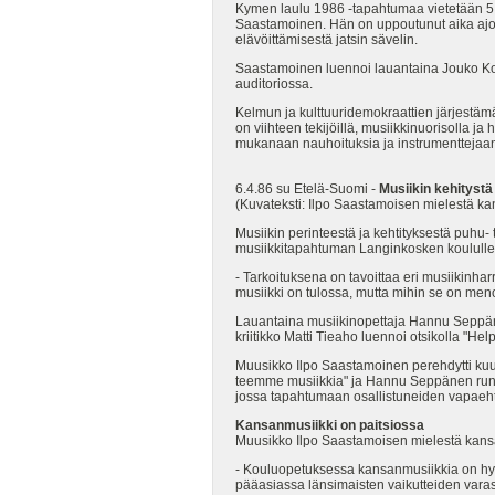
Kymen laulu 1986 -tapahtumaa vietetään 5.
Saastamoinen. Hän on uppoutunut aika ajoi
elävöittämisestä jatsin sävelin.
Saastamoinen luennoi lauantaina Jouko Ko
auditoriossa.
Kelmun ja kulttuuridemokraattien järjestä
on viihteen tekijöillä, musiikkinuorisolla j
mukanaan nauhoituksia ja instrumenttejaan,
6.4.86 su Etelä-Suomi -
Musiikin kehityst
(Kuvateksti: Ilpo Saastamoisen mielestä ka
Musiikin perinteestä ja kehtityksestä puhu
musiikkitapahtuman Langinkosken koululle.
- Tarkoituksena on tavoittaa eri musiikinhar
musiikki on tulossa, mutta mihin se on meno
Lauantaina musiikinopettaja Hannu Seppänen 
kriitikko Matti Tieaho luennoi otsikolla "He
Muusikko Ilpo Saastamoinen perehdytti kuu
teemme musiikkia" ja Hannu Seppänen runon
jossa tapahtumaan osallistuneiden vapaeht
Kansanmusiikki on paitsiossa
Muusikko Ilpo Saastamoisen mielestä kans
- Kouluopetuksessa kansanmusiikkia on hyvi
pääasiassa länsimaisten vaikutteiden vara