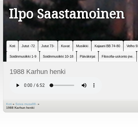
Ilpo Saastamoinen
Koti
Jutut -72
Jutut 73-
Kuvat
Musiikki
Kajaani BB 74-80
Velho 9
Soidinmusiikki 1-9
Soidinmusiikki 10-18
Päiväkirjat
Filosofia-uskonto jne.
1988 Karhun henki
Koti
»
Soiva musa88-
»
1988 Karhun henki