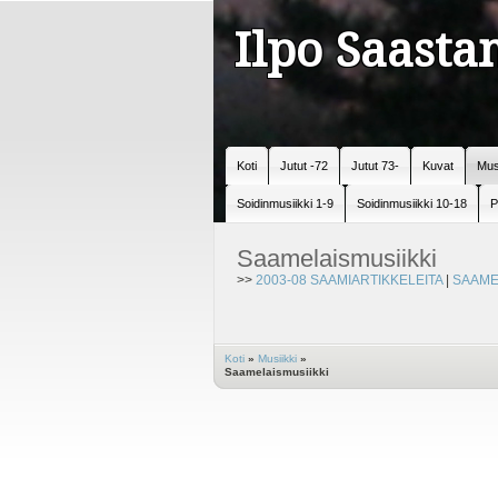
Ilpo Saast
Koti
Jutut -72
Jutut 73-
Kuvat
Mus
Soidinmusiikki 1-9
Soidinmusiikki 10-18
P
Saamelaismusiikki
>>
2003-08 SAAMIARTIKKELEITA
|
SAAMEN
Koti
»
Musiikki
»
Saamelaismusiikki