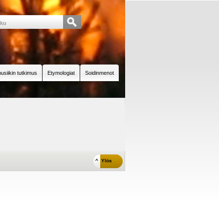
usiikin tutkimus
Etymologiat
Soidinmenot
^ Ylös