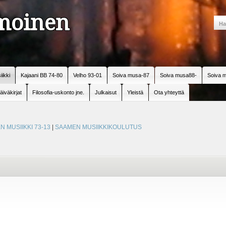
amoinen
iikki
Kajaani BB 74-80
Velho 93-01
Soiva musa-87
Soiva musa88-
Soiva m
äiväkirjat
Filosofia-uskonto jne.
Julkaisut
Yleistä
Ota yhteyttä
 MUSIIKKI 73-13
|
SAAMEN MUSIIKKIKOULUTUS