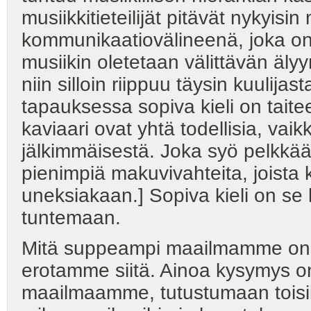
musiikkitieteilijät pitävät nykyisi
kommunikaatiovälineenä, joka on
musiikin oletetaan välittävän äly
niin silloin riippuu täysin kuulija
tapauksessa sopiva kieli on taitee
kaviaari ovat yhtä todellisia, v
jälkimmäisestä. Joka syö pelkkää 
pienimpiä makuvivahteita, joista
uneksiakaan.] Sopiva kieli on se k
tuntemaan.
Mitä suppeampi maailmamme on, 
erotamme siitä. Ainoa kysymys 
maailmaamme, tutustumaan toisiin ki