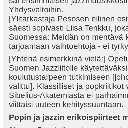
sai ensimmäisen jazzmuusikkost
Yhdysvaltoihin.
[Ylitarkastaja Pesosen eilinen esi
säesti sopivasti Liisa Tenkku, jok
Suomessa: Meidän on mentävä ko
tarjoamaan vaihtoehtoja - ei tyrk
[Yhtenä esimerkkinä vielä:] Ope
Suomen Jazzliitolle käytettäväks
koulutustarpeen tutkimiseen [jo
valittu]. Klassilliset ja popkriitik
Sibelius-Akatemiasta ei parhaimm
viittaisi uuteen kehityssuuntaan.
Popin ja jazzin erikoispiirteet