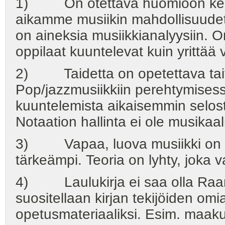
1) On otettava huomioon kerta
aikamme musiikin mahdollisuudet
on aineksia musiikkianalyysiin. O
oppilaat kuuntelevat kuin yrittää vi
2) Taidetta on opetettava tait
Pop/jazzmusiikkiin perehtymisess
kuuntelemista aikaisemmin selost
Notaation hallinta ei ole musikaa
3) Vapaa, luova musiikki on ai
tärkeämpi. Teoria on lyhty, joka 
4) Laulukirja ei saa olla Raama
suositellaan kirjan tekijöiden omi
opetusmateriaaliksi. Esim. maakun