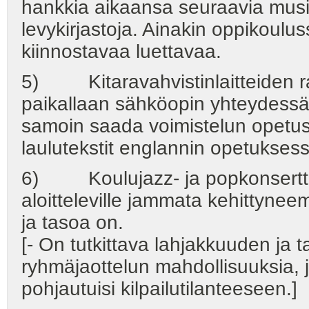
hankkia aikaansa seuraavia musii
levykirjastoja. Ainakin oppikoul
kiinnostavaa luettavaa.
5) Kitaravahvistinlaitteiden r
paikallaan sähköopin yhteydessä. 
samoin saada voimistelun opetus
laulutekstit englannin opetukses
6) Koulujazz- ja popkonserttien
aloitteleville jammata kehittyneem
ja tasoa on.
[- On tutkittava lahjakkuuden ja
ryhmäjaottelun mahdollisuuksia, j
pohjautuisi kilpailutilanteeseen.]