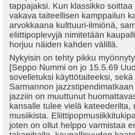
tappajaksi. Kun klassikko soitta
vakava taiteellisen kamppailun ka
arvokkaana kulttuuri-ilmiönä, sa
eliittipoplevyjä nimitetään kaupall
horjuu näiden kahden välillä.
Nykyisin on tehty pikku myönnytyk
[Seppo Nummi on jo 15.5.69 Uud
sovelletuksi käyttötaiteeksi, sekä
Sarmannon jazzstipendimatkaan 
jazziin on muuttunut huomattavast
kansalle tulee vielä kateederilta
musiikista. Eliittipopmusiikkitukip
joten on ollut helppo varmistaa e
takapihalla, kaupallisuuden kaato