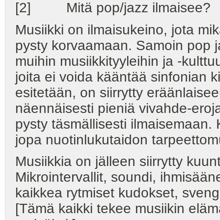
[2] Mitä pop/jazz ilmaisee?
Musiikki on ilmaisukeino, jota mi
pysty korvaamaan. Samoin pop ja j
muihin musiikkityyleihin ja -kulttu
joita ei voida kääntää sinfonian ki
esitetään, on siirrytty eräänlais
näennäisesti pieniä vivahde-ero
pysty täsmällisesti ilmaisemaan.
jopa nuotinlukutaidon tarpeettom
Musiikkia on jälleen siirrytty kuu
Mikrointervallit, soundi, ihmisää
kaikkea rytmiset kudokset, svengi
[Tämä kaikki tekee musiikin eläm