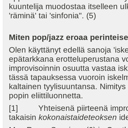
kuuntelija muodostaa itselleen ulk
'räminä' tai 'sinfonia". (5)
Miten pop/jazz eroaa perinteis
Olen käyttänyt edellä sanoja 'iskel
epätarkkana erotteluperustana vo
improvisoinnin osuutta vastaa is
tässä tapauksessa vuoroin iskelm
kaltainen tyylisuuntansa. Nimitys
popin eliittiluonnetta.
[1] Yhteisenä piirteenä improvi
takaisin
kokonaistaideteoksen
id