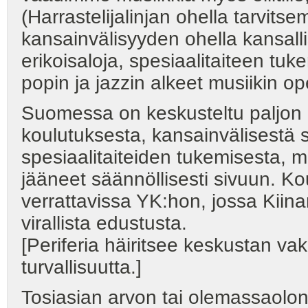
(Harrastelijalinjan ohella tarvit
kansainvälisyyden ohella kansallis
erikoisaloja, spesiaalitaiteen tuk
popin ja jazzin alkeet musiikin o
Suomessa on keskusteltu paljon h
koulutuksesta, kansainvälisestä se
spesiaalitaiteiden tukemisesta, m
jääneet säännöllisesti sivuun. Ko
verrattavissa YK:hon, jossa Kiinan
virallista edustusta.
[Periferia häiritsee keskustan vak
turvallisuutta.]
Tosiasian arvon tai olemassaolon 