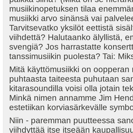
musiikinopetuksen tilaa enemmän
musiikki arvo sinänsä vai palvel
Tarvitsevatko yksilöt eettistä sisä
viihdettä? Halutaanko älyllistä, e
svengiä? Jos harrastatte konsertti
tanssimusiikin puolesta? Tai: Miksi
Mitä käyttömusiikki on oopperan r
puhtaasta taiteesta puhutaan sa
kitarasoundilla voisi olla jotain
Minkä nimen annamme Jim Hendrix
estetiikan korviasärkevälle symbol
Niin - paremman puutteessa san
viihdyttää itse itseään kaupallis