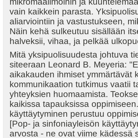
mikromaailmoihin ja kuuntelema
vain kaikkein parasta. Yksipuolis
aliarviointiin ja vastustukseen, m
Näin kehä sulkeutuu sisällään itse
halveksii, vihaa, ja pelkää ulkop
Mitä yksipuolisuudesta johtuva 
siteeraan Leonard B. Meyeria: "Er
aikakauden ihmiset ymmärtävät ku
kommunikaation tutkimus vaatii taus
yhteyksien huomaamista. Teoksen
kaikissa tapauksissa oppimiseen.
käyttäytyminen perustuu oppimise
[Pop- ja sinfoniayleisön käyttäyty
arvosta - ne ovat viime kädessä so