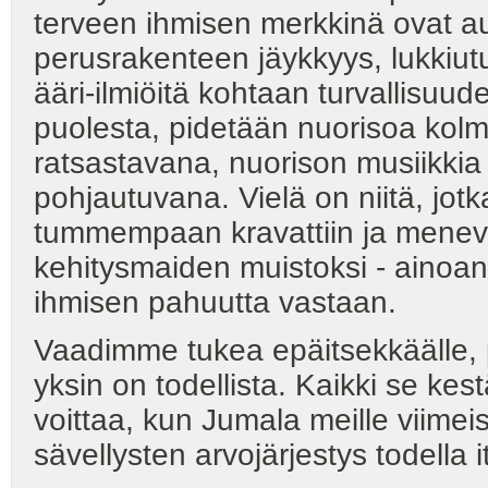
terveen ihmisen merkkinä ovat aut
perusrakenteen jäykkyys, lukkiut
ääri-ilmiöitä kohtaan turvallisuu
puolesta, pidetään nuorisoa kol
ratsastavana, nuorison musiikkia
pohjautuvana. Vielä on niitä, jo
tummempaan kravattiin ja menev
kehitysmaiden muistoksi - ainoa
ihmisen pahuutta vastaan.
Vaadimme tukea epäitsekkäälle, py
yksin on todellista. Kaikki se kest
voittaa, kun Jumala meille viimei
sävellysten arvojärjestys todella i