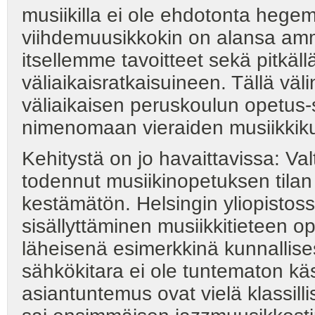
musiikilla ei ole ehdotonta hegem
viihdemuusikkokin on alansa amm
itsellemme tavoitteet sekä pitkällä
väliaikaisratkaisuineen. Tällä vä
väliaikaisen peruskoulun opetus
nimenomaan vieraiden musiikkikul
Kehitystä on jo havaittavissa: Val
todennut musiikinopetuksen tila
kestämätön. Helsingin yliopistossa
sisällyttäminen musiikkitieteen o
läheisenä esimerkkinä kunnallise
sähkökitara ei ole tuntematon käs
asiantuntemus ovat vielä klassill