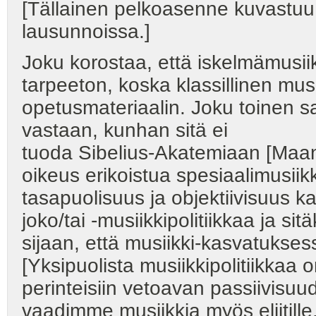
[Tällainen pelkoasenne kuvastuu
lausunnoissa.]
Joku korostaa, että iskelmämusi
tarpeeton, koska klassillinen musi
opetusmateriaalin. Joku toinen sa
vastaan, kunhan sitä ei
tuoda Sibelius-Akatemiaan [Maan
oikeus erikoistua spesiaalimusiikki
tasapuolisuus ja objektiivisuu
joko/tai -musiikkipolitiikkaa ja si
sijaan, että musiikki-kasvatuksess
[Yksipuolista musiikkipolitiikkaa o
perinteisiin vetoavan passiivisuu
vaadimme musiikkia myös eliitill