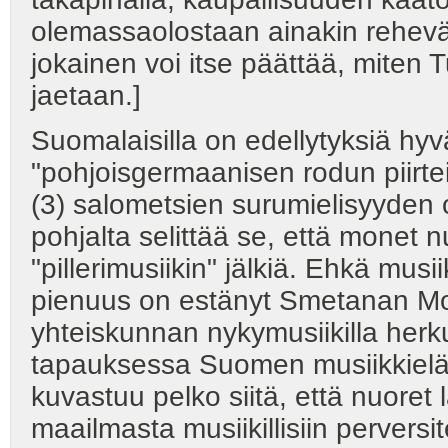
olemassaolostaan ainakin rehevä
jokainen voi itse päättää, miten T
jaetaan.]
Suomalaisilla on edellytyksiä hyv
"pohjoisgermaanisen rodun piirteit
(3) salometsien surumielisyyden o
pohjalta selittää se, että monet 
"pillerimusiikin" jälkiä. Ehkä m
pienuus on estänyt Smetanan Mo
yhteiskunnan nykymusiikilla her
tapauksessa Suomen musiikkielä
kuvastuu pelko siitä, että nuore
maailmasta musiikillisiin perversit