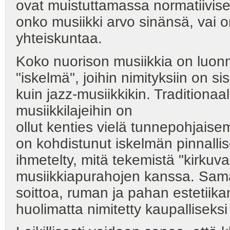
ovat muistuttamassa normatiivise
onko musiikki arvo sinänsä, vai 
yhteiskuntaa.
Koko nuorison musiikkia on luonne
"iskelmä", joihin nimityksiin on si
kuin jazz-musiikkikin. Traditiona
musiikkilajeihin on
ollut kenties vielä tunnepohjaisem
on kohdistunut iskelmän pinnalli
ihmetelty, mitä tekemistä "kirkuva
musiikkiapurahojen kanssa. Sam
soittoa, ruman ja pahan estetiik
huolimatta nimitetty kaupalliseks