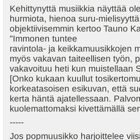
Kehittynyttä musiikkia näyttää ol
hurmiota, hienoa suru-mielisyytt
objektiivisemmin kertoo Tauno Kari
"Immonen tuntee
ravintola- ja keikkamuusikkojen
myös vakavan taiteellisen työn, 
vakavoituu heti kun muistellaan S
[Onko kukaan kuullut tosikertomus
korkeatasoisen esikuvan, että su
kerta häntä ajatellessaan. Palv
kuolemattomaksi kivettämällä se
-----
Jos popmuusikko harjoittelee viis