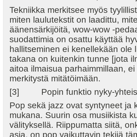
Tekniikka merkitsee myös tyylillis
miten laulutekstit on laadittu, mit
äänensärkijöitä, wow-wow -pedaalej
suodattimia on osattu käyttää hy
hallitseminen ei kenellekään ole l
takana on kuitenkin tunne [jota il
aitoa ilmaisua parhaimmillaan, ei 
merkitystä mitätöimään.
[3] Popin funktio nyky-yhtei
Pop sekä jazz ovat syntyneet ja 
mukana. Suurin osa musiikista ku
välityksellä. Riippumatta siitä, 
asia, on pop vaikuttavin tekijä 