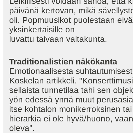
Leikillisesti voidaan sanoa, että
päivänä kertovan, mikä sävellyste
oli. Popmuusikot puolestaan eivät
yksinkertaisille on
luvattu taivaan valtakunta.
Traditionalistien näkökanta
Emotionaalisesta suhtautumisest
Koskelan artikkeli. "Konserttimus
sellaista tunnetilaa tahi sen obje
yön edessä ynnä muut perusasiat"
itse kohtalon monikerroksinen ta
hierarkia ei ole hyvä/huono, vaan
oleva".