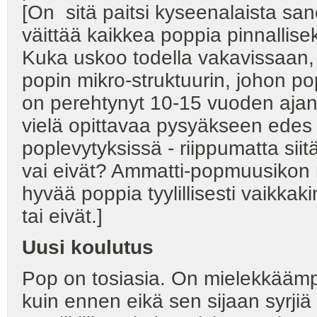
[On sitä paitsi kyseenalaista san
väittää kaikkea poppia pinnalliseks
Kuka uskoo todella vakavissaan, e
popin mikro-struktuurin, johon po
on perehtynyt 10-15 vuoden ajan 
vielä opittavaa pysyäkseen edes a
poplevytyksissä - riippumatta siit
vai eivät? Ammatti-popmuusikon m
hyvää poppia tyylillisesti vaikkaki
tai eivät.]
Uusi koulutus
Pop on tosiasia. On mielekkäämp
kuin ennen eikä sen sijaan syrjiä 