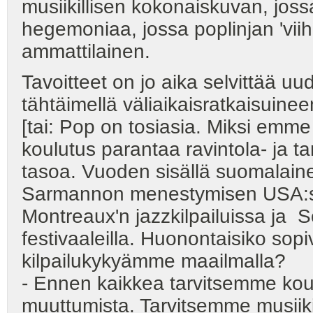
musiikillisen kokonaiskuvan, jossa
hegemoniaa, jossa poplinjan 'vii
ammattilainen.
Tavoitteet on jo aika selvittää uud
tähtäimellä väliaikaisratkaisuinee
[tai: Pop on tosiasia. Miksi emme
koulutus parantaa ravintola- ja ta
tasoa. Vuoden sisällä suomalaine
Sarmannon menestymisen USA:ssa
Montreaux'n jazzkilpailuissa ja S
festivaaleilla. Huonontaisiko sop
kilpailukykyämme maailmalla?
- Ennen kaikkea tarvitsemme koul
muuttumista. Tarvitsemme musiikil