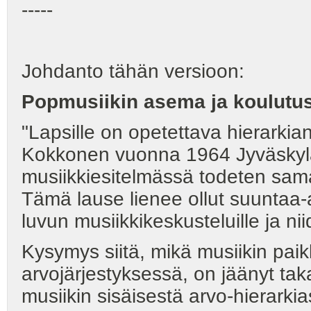
-----
Johdanto tähän versioon:
Popmusiikin asema ja koulut
"Lapsille on opetettava hierarkia
Kokkonen vuonna 1964 Jyväskylän
musiikkiesitelmässä todeten sama
Tämä lause lienee ollut suuntaa
luvun musiikkikeskusteluille ja 
Kysymys siitä, mikä musiikin paik
arvojärjestyksessä, on jäänyt ta
musiikin sisäisestä arvo-hierarkias