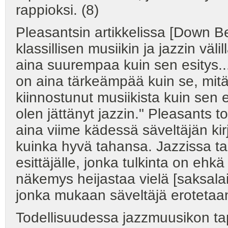
rappioksi. (8)
Pleasantsin artikkelissa [Down B
klassillisen musiikin ja jazzin väli
aina suurempaa kuin sen esitys...,
on aina tärkeämpää kuin se, mit
kiinnostunut musiikista kuin sen e
olen jättänyt jazzin." Pleasants t
aina viime kädessä säveltäjän kirj
kuinka hyvä tahansa. Jazzissa ta
esittäjälle, jonka tulkinta on eh
näkemys heijastaa vielä [saksalai
jonka mukaan säveltäjä erotetaan
Todellisuudessa jazzmuusikon tap