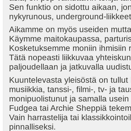
Sen funktio on sidottu aikaan, jon
nykyrunous, underground-liikkeet,
Aikamme on myös useiden mutta p
Käymme maitokaupassa, parturiss
Kosketuksemme moniin ihmisiin 
Tätä nopeasti liikkuvaa yhteiskun
paljoudellaan ja jatkuvalla uudis
Kuuntelevasta yleisöstä on tullut 
musiikkia, tanssi-, filmi-, tv- ja t
monipuolistunut ja samalla usein p
Fudgea tai Archie Sheppiä tekemä
Vain harrastelija tai klassikkointo
pinnalliseksi.