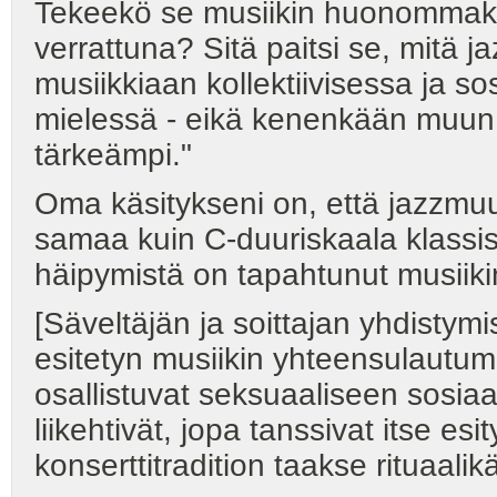
Tekeekö se musiikin huonommaks
verrattuna? Sitä paitsi se, mitä 
musiikkiaan kollektiivisessa ja so
mielessä - eikä kenenkään muun.
tärkeämpi."
Oma käsitykseni on, että jazzmuu
samaa kuin C-duuriskaala klassise
häipymistä on tapahtunut musiikin,
[Säveltäjän ja soittajan yhdistymi
esitetyn musiikin yhteensulautumi
osallistuvat seksuaaliseen sosiaa
liikehtivät, jopa tanssivat itse e
konserttitradition taakse rituaalik