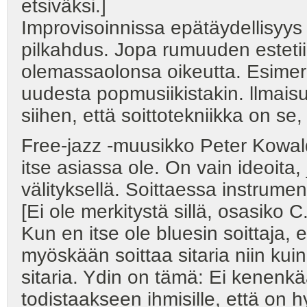
etsiväksi.]
Improvisoinnissa epätäydellisyys 
pilkahdus. Jopa rumuuden estetiik
olemassaolonsa oikeutta. Esimerk
uudesta popmusiikistakin. llmais
siihen, että soittotekniikka on se,
Free-jazz -muusikko Peter Kowald
itse asiassa ole. On vain ideoita,
välityksellä. Soittaessa instrument
[Ei ole merkitystä sillä, osasiko C.
Kun en itse ole bluesin soittaja, 
myöskään soittaa sitaria niin kui
sitaria. Ydin on tämä: Ei kenenkä
todistaakseen ihmisille, että on 