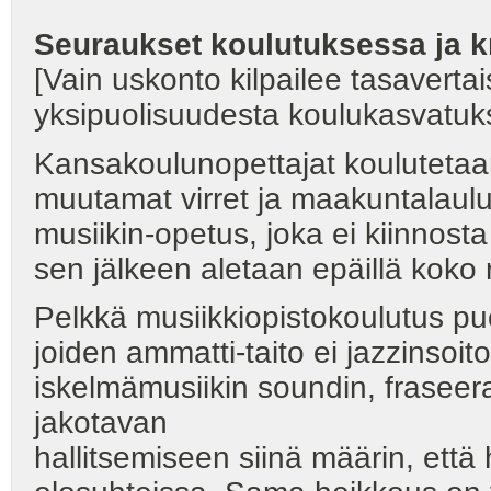
Seuraukset koulutuksessa ja kr
[Vain uskonto kilpailee tasaverta
yksipuolisuudesta koulukasvatuk
Kansakoulunopettajat kouluteta
muutamat virret ja maakuntalaulu
musiikin-opetus, joka ei kiinnosta
sen jälkeen aletaan epäillä koko 
Pelkkä musiikkiopistokoulutus puo
joiden ammatti-taito ei jazzinsoi
iskelmämusiikin soundin, fraseer
jakotavan
hallitsemiseen siinä määrin, että h