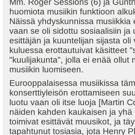
Mm. Roger Sessions (6) ja Gunther
huomiota musiikin funktioon alk
Näissä yhdyskunnissa musiikkia ei
vaan se oli sidottu sosiaalisiin ja 
esittäjän ja kuuntelijan sijasta o
kuluessa erottautuivat käsitteet "s
"kuulijakunta", jolla ei enää ollut
musiikin luomiseen.
Eurooppalaisessa musiikissa tämä
konserttiyleisön erottamiseen suu
luotu vaan oli itse luoja [Martin 
näiden kahden kaukaisen ja yhä t
toimivat esittävät muusikot, ja tä
tapahtunut tosiasia, jota Henry P