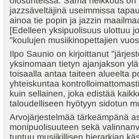
olosuhteissa. Sama heikkous on t
jazzsäveltäjinä useimmissa tapauk
ainoa tie popin ja jazzin maailma
[Edelleen yksipuolisuus ulottuu jo
"koulujen musiikinopettajien vuos
Ilpo Saunio on kirjoittanut "järjes
yksinomaan tietyn ajanjakson ylä
toisaalla antaa taiteen alueelta 
yhteiskuntaa kontrolloimattomasti,
kuin sellainen, joka edistää kaikk
taloudelliseen hyötyyn sidotun m
Arvojärjestelmää tärkeämpänä asi
monipuolisuuteen sekä valinnanv
tuntuu musiikillisen hierarkian k