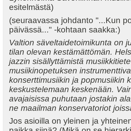
esitelmästä)
(seuraavassa johdanto "...Kun pop
päivässä..." -kohtaan saakka:)
Valtion säveltaidetoimikunta on j
tilan olevan kestämättömän. Helsi
jazzin sisällyttämistä musiikkitie
musiikinopetuksen instrumenttiv
konserttimusiikin ja popmusiikin k
keskustelemaan keskenään. Vain
avajaisissa puhutaan jostakin ala
ne maailman konservatoriot joiss
Jos asioilla on yleinen ja yhteine
paikka siinä? (Mikä on se hierar