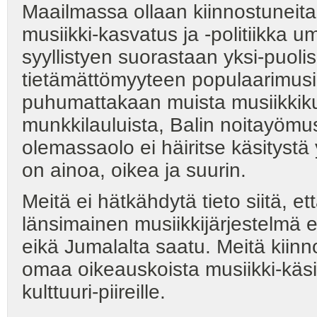
Maailmassa ollaan kiinnostuneit
musiikki-kasvatus ja -politiikka u
syyllistyen suorastaan yksi-puol
tietämättömyyteen populaarimusiikis
puhumattakaan muista musiikkikultt
munkkilauluista, Balin noitayömusi
olemassaolo ei häiritse käsityst
on ainoa, oikea ja suurin.
Meitä ei hätkähdytä tieto siitä, e
länsimainen musiikkijärjestelmä e
eikä Jumalalta saatu. Meitä kiinn
omaa oikeauskoista musiikki-käsi
kulttuuri-piireille.