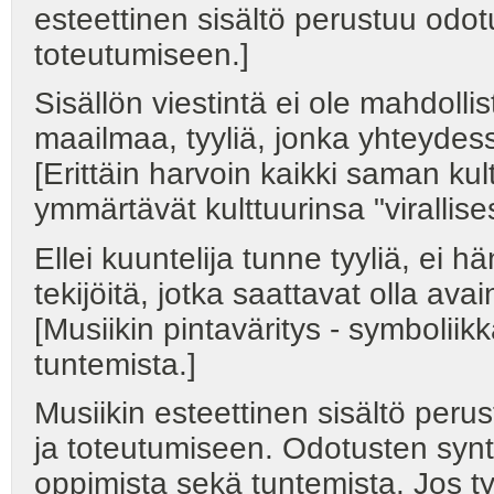
esteettinen sisältö perustuu odotu
toteutumiseen.]
Sisällön viestintä ei ole mahdollis
maailmaa, tyyliä, jonka yhteydess
[Erittäin harvoin kaikki saman kul
ymmärtävät kulttuurinsa "virallises
Ellei kuuntelija tunne tyyliä, ei h
tekijöitä, jotka saattavat olla a
[Musiikin pintaväritys - symboliikk
tuntemista.]
Musiikin esteettinen sisältö peru
ja toteutumiseen. Odotusten synt
oppimista sekä tuntemista. Jos tyy