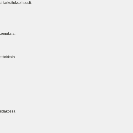
i tarkoituksellisesti.
okemuksia,
astakkain
viidakossa,