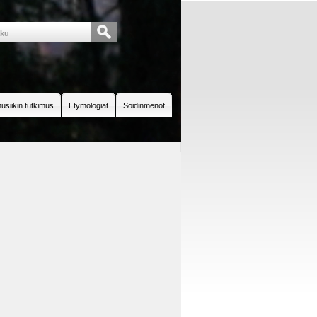
usiikin tutkimus
Etymologiat
Soidinmenot