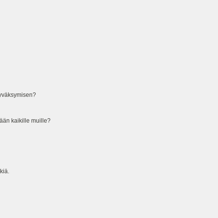
 hyväksymisen?
ään kaikille muille?
kiä.