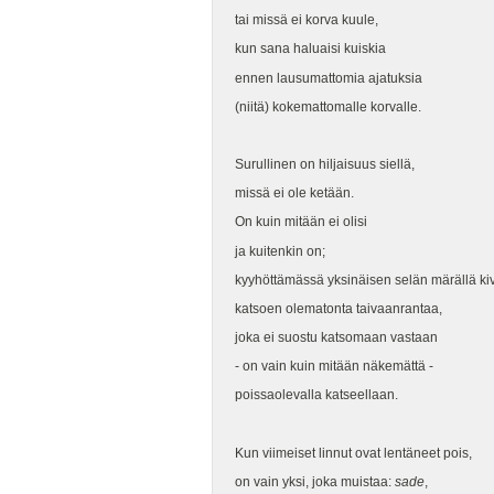
tai missä ei korva kuule,
kun sana haluaisi kuiskia
ennen lausumattomia ajatuksia
(niitä) kokemattomalle korvalle.
Surullinen on hiljaisuus siellä,
missä ei ole ketään.
On kuin mitään ei olisi
ja kuitenkin on;
kyyhöttämässä yksinäisen selän märällä kiv
katsoen olematonta taivaanrantaa,
joka ei suostu katsomaan vastaan
- on vain kuin mitään näkemättä -
poissaolevalla katseellaan.
Kun viimeiset linnut ovat lentäneet pois,
on vain yksi, joka muistaa:
sade
,