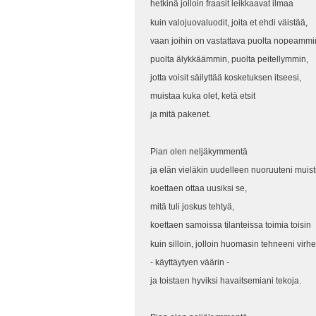
hetkinä jolloin fraasit leikkaavat ilmaa
kuin valojuovaluodit, joita et ehdi väistää,
vaan joihin on vastattava puolta nopeammi
puolta älykkäämmin, puolta peitellymmin,
jotta voisit säilyttää kosketuksen itseesi,
muistaa kuka olet, ketä etsit
ja mitä pakenet.
Pian olen neljäkymmentä
ja elän vieläkin uudelleen nuoruuteni muist
koettaen ottaa uusiksi se,
mitä tuli joskus tehtyä,
koettaen samoissa tilanteissa toimia toisin
kuin silloin, jolloin huomasin tehneeni virhe
- käyttäytyen väärin -
ja toistaen hyviksi havaitsemiani tekoja.