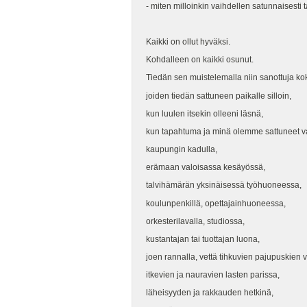
- miten milloinkin vaihdellen satunnaisesti ta
Kaikki on ollut hyväksi.
Kohdalleen on kaikki osunut.
Tiedän sen muistelemalla niin sanottuja k
joiden tiedän sattuneen paikalle silloin,
kun luulen itsekin olleeni läsnä,
kun tapahtuma ja minä olemme sattuneet v
kaupungin kadulla,
erämaan valoisassa kesäyössä,
talvihämärän yksinäisessä työhuoneessa,
koulunpenkillä, opettajainhuoneessa,
orkesterilavalla, studiossa,
kustantajan tai tuottajan luona,
joen rannalla, vettä tihkuvien pajupuskien 
itkevien ja nauravien lasten parissa,
läheisyyden ja rakkauden hetkinä,