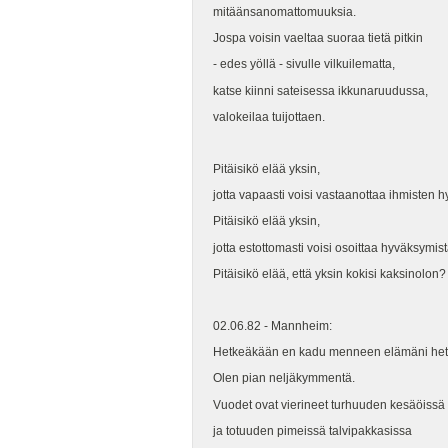
mitäänsanomattomuuksia.
Jospa voisin vaeltaa suoraa tietä pitkin
- edes yöllä - sivulle vilkuilematta,
katse kiinni sateisessa ikkunaruudussa,
valokeilaa tuijottaen.
Pitäisikö elää yksin,
jotta vapaasti voisi vastaanottaa ihmisten
Pitäisikö elää yksin,
jotta estottomasti voisi osoittaa hyväksymist
Pitäisikö elää, että yksin kokisi kaksinolon?
02.06.82 - Mannheim:
Hetkeäkään en kadu menneen elämäni het
Olen pian neljäkymmentä.
Vuodet ovat vierineet turhuuden kesäöissä
ja totuuden pimeissä talvipakkasissa