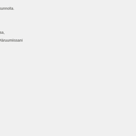
unnolla.
sa,
yläruumiissani