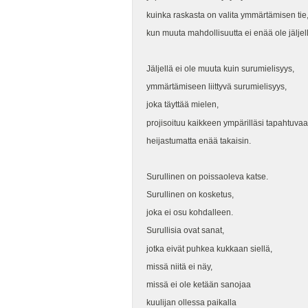
kuinka raskasta on valita ymmärtämisen tie
kun muuta mahdollisuutta ei enää ole jäljel
Jäljellä ei ole muuta kuin surumielisyys,
ymmärtämiseen liittyvä surumielisyys,
joka täyttää mielen,
projisoituu kaikkeen ympärilläsi tapahtuva
heijastumatta enää takaisin.
Surullinen on poissaoleva katse.
Surullinen on kosketus,
joka ei osu kohdalleen.
Surullisia ovat sanat,
jotka eivät puhkea kukkaan siellä,
missä niitä ei näy,
missä ei ole ketään sanojaa
kuulijan ollessa paikalla