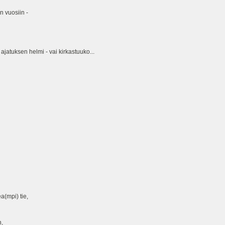
n vuosiin -
jatuksen helmi - vai kirkastuuko...
a(mpi) tie,
n,