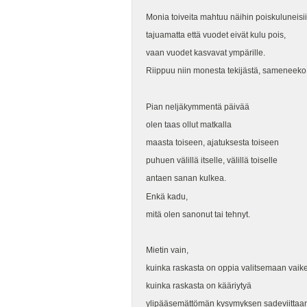
Monia toiveita mahtuu näihin poiskuluneisii
tajuamatta että vuodet eivät kulu pois,
vaan vuodet kasvavat ympärille.
Riippuu niin monesta tekijästä, sameneeko a
Pian neljäkymmentä päivää
olen taas ollut matkalla
maasta toiseen, ajatuksesta toiseen
puhuen välillä itselle, välillä toiselle
antaen sanan kulkea.
Enkä kadu,
mitä olen sanonut tai tehnyt.
Mietin vain,
kuinka raskasta on oppia valitsemaan vaike
kuinka raskasta on kääriytyä
ylipääsemättömän kysymyksen sadeviittaa