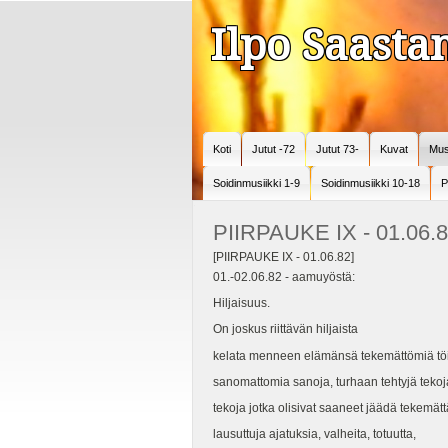
Ilpo Saast
Koti
Jutut -72
Jutut 73-
Kuvat
Mus
Soidinmusiikki 1-9
Soidinmusiikki 10-18
P
PIIRPAUKE IX - 01.06.
[PIIRPAUKE IX - 01.06.82]
01.-02.06.82 - aamuyöstä:
Hiljaisuus.
On joskus riittävän hiljaista
kelata menneen elämänsä tekemättömiä töi
sanomattomia sanoja, turhaan tehtyjä tekoj
tekoja jotka olisivat saaneet jäädä tekemätt
lausuttuja ajatuksia, valheita, totuutta,