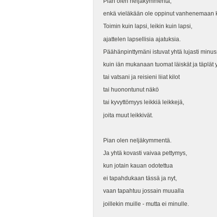
Pian olen neljäkymmentä,
enkä vieläkään ole oppinut vanhenemaan k
Toimin kuin lapsi, leikin kuin lapsi,
ajattelen lapsellisia ajatuksia.
Päähänpinttymäni istuvat yhtä lujasti minus
kuin iän mukanaan tuomat läiskät ja täplät 
tai vatsani ja reisieni liiat kilot
tai huonontunut näkö
tai kyvyttömyys leikkiä leikkejä,
joita muut leikkivät.
Pian olen neljäkymmentä.
Ja yhtä kovasti vaivaa pettymys,
kun jotain kauan odotettua
ei tapahdukaan tässä ja nyt,
vaan tapahtuu jossain muualla
joillekin muille - mutta ei minulle.