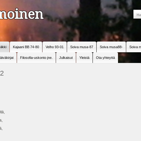
amoinen
iikki
Kajaani BB 74-80
Velho 93-01
Soiva musa-87
Soiva musa88-
Soiva m
äiväkirjat
Filosofia-uskonto jne.
Julkaisut
Yleistä
Ota yhteyttä
82
tä,
a,
ä,