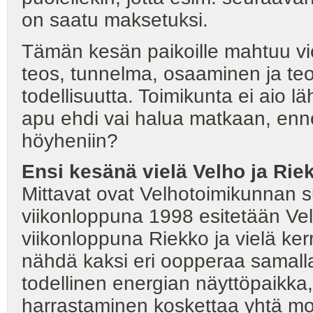
on saatu maksetuksi.
Tämän kesän paikoille mahtuu vi
teos, tunnelma, osaaminen ja te
todellisuutta. Toimikunta ei aio l
apu ehdi vai halua matkaan, enn
höyheniin?
Ensi kesänä vielä Velho ja Ri
Mittavat ovat Velhotoimikunnan 
viikonloppuna 1998 esitetään V
viikonloppuna Riekko ja vielä kerr
nähdä kaksi eri oopperaa samalla 
todellinen energian näyttöpaikka
harrastaminen koskettaa yhtä mon