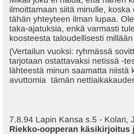
ilmoittamaan siitä minulle, koska
tähän yhteyteen ilman lupaa. Olen 
taka-ajatuksia, enkä varmasti tul
koosteesta taloudellisesti millään 
(Vertailun vuoksi: ryhmässä sovit
tarjotaan ostattavaksi netissä -te
lähteestä minun saamatta niistä 
avuttomia tämän nettiaikakauden
7.8.94 Lapin Kansa s.5 - Kolari, J
Riekko-oopperan käsikirjoitus 