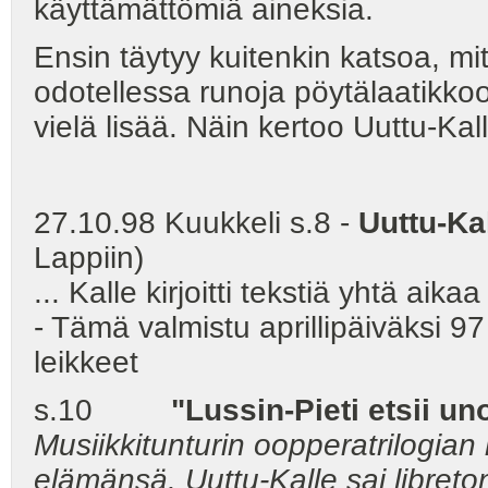
käyttämättömiä aineksia.
Ensin täytyy kuitenkin katsoa, mi
odotellessa runoja pöytälaatikkoo
vielä lisää. Näin kertoo Uuttu-Kall
27.10.98 Kuukkeli s.8 -
Uuttu-Ka
Lappiin)
... Kalle kirjoitti tekstiä yhtä a
- Tämä valmistu aprillipäiväksi 
leikkeet
s.10
"Lussin-Pieti etsii un
Musiikkitunturin oopperatrilogia
elämänsä. Uuttu-Kalle sai libret