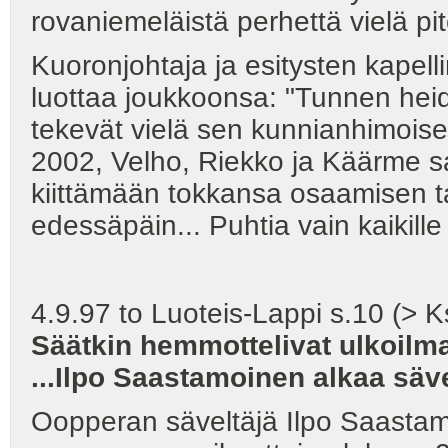
rovaniemeläistä perhettä vielä p
Kuoronjohtaja ja esitysten kapell
luottaa joukkoonsa: "Tunnen heidä
tekevät vielä sen kunnianhimois
2002, Velho, Riekko ja Käärme s
kiittämään tokkansa osaamisen ta
edessäpäin... Puhtia vain kaikille
4.9.97 to Luoteis-Lappi s.10 (> K
Säätkin hemmottelivat ulkoilma
...Ilpo Saastamoinen alkaa sä
Oopperan säveltäjä Ilpo Saastamo