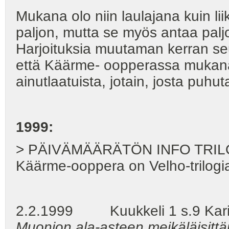
Mukana olo niin laulajana kuin lii
paljon, mutta se myös antaa paljo
Harjoituksia muutaman kerran se
että Käärme- oopperassa mukana
ainutlaatuista, jotain, josta puhut
1999:
> PÄIVÄMÄÄRÄTÖN INFO TRILOGIA
Käärme-ooppera on Velho-trilogi
2.2.1999 Kuukkeli 1 s.9 Kari
Muonion ala-asteen meikäläisittä