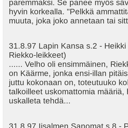
paremmaksi. Se panee myös sävelt
hyvin korkealla. "Pelkkä ammattita
muuta, joka joko annetaan tai sitt
31.8.97 Lapin Kansa s.2 - Heikki
Riekko-leikkeet)
...... Velho oli ensimmäinen, Rie
on Käärme, jonka ensi-illan pitäi
juttu kokonaan on, toteutuuko ko
talkoilleet uskomattomia määriä, 
uskalleta tehdä...
31.8.97 Iisalmen Sanomat s.8 - P