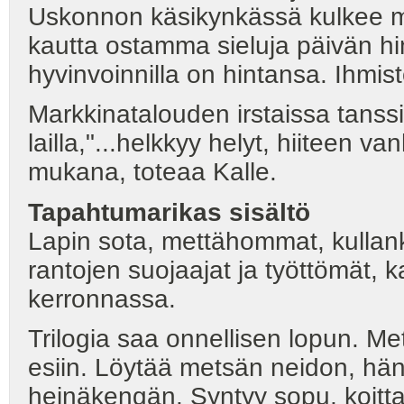
Uskonnon käsikynkässä kulkee mar
kautta ostamma sieluja päivän hin
hyvinvoinnilla on hintansa. Ihmist
Markkinatalouden irstaissa tanss
lailla,"...helkkyy helyt, hiiteen v
mukana, toteaa Kalle.
Tapahtumarikas sisältö
Lapin sota, mettähommat, kullank
rantojen suojaajat ja työttömät, 
kerronnassa.
Trilogia saa onnellisen lopun. Me
esiin. Löytää metsän neidon, hän
heinäkengän. Syntyy sopu, koittaa