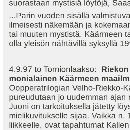
suorastaan mystisiä löytöjä, Saa
...Parin vuoden sisällä valmistu
ilmeisesti näkemään ja kokemaan
tai muuten mystistä. Käärmeen t
olla yleisön nähtävillä syksyllä 19
4.9.97 to Tornionlaakso:
Riekon
monialainen Käärmeen maailm
Oopperatrilogian Velho-Riekko
pureudutaan jo uudemman ajan m
Juoni on tarkoituksella jätetty löys
mielikuvitukselle sijaa. Vaikka n.
liikkeelle, ovat tapahtumat Kalle