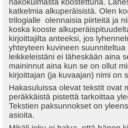
näkökulmasta koostettuna. Lähes k
katkelmia alkuperäisistä. Olen k
trilogialle olennaisia piirteitä ja
koska kooste alkuperäispituudelt
kirjoittajilta anteeksi, jos lyhenn
yhteyteen kuvineen suunniteltua a
leikkeleistäni ei läheskään aina s
maininnut aina kun se on ollut min
kirjoittajan (ja kuvaajan) nimi on
Hakasuluissa olevat tekstit ova
peräkkäistä pistettä tarkoittaa y
Tekstien paksunnokset on yleens
asioita.
Mikäli joku ei halua, että hänen k