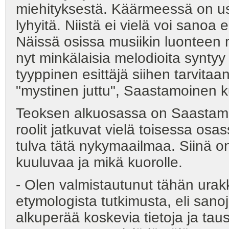
miehityksestä. Käärmeessä on use
lyhyitä. Niistä ei vielä voi sanoa 
Näissä osissa musiikin luonteen
nyt minkälaisia melodioita syntyy
tyyppinen esittäjä siihen tarvitaan
"mystinen juttu", Saastamoinen ku
Teoksen alkuosassa on Saastamo
roolit jatkuvat vielä toisessa osa
tulva tätä nykymaailmaa. Siinä on 
kuuluvaa ja mikä kuorolle.
- Olen valmistautunut tähän ura
etymologista tutkimusta, eli sanoj
alkuperää koskevia tietoja ja tau