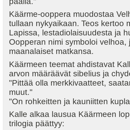
päällä."
Käärme-ooppera muodostaa Velhon
tullaan nykyaikaan. Teos kertoo
Lapissa, lestadiolaisuudesta ja h
Oopperan nimi symboloi velhoa,
maanalaiset matkansa.
Käärmeen teemat ahdistavat Kalle
arvon määräävät sibelius ja chyd
"Pittää olla merkkivaatteet, saata
muut."
"On rohkeitten ja kauniitten kupl
Kalle alkaa lausua Käärmeen lop
trilogia päättyy: