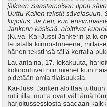
jälkeen Saastamoisen Ilpon sävel
Uuttu-Kallen tekstit sävelasuun. 
kirjoitus. Ja heti, kun ensimmäist
Jankerin käsissä, aloittivat kuoro
(Kuva: Kai-Jussi Jankerin ja kuo
taustalla kiinnostuneena, millai
hänen tekstinsä tällä kerralla puk
Lauantaina, 17. lokakuuta, harjoi
kokoontuvat niin miehet kuin nais
pidetään omia tilaisuuksia.
Kai-Jussi Jankeri aloittaa tuttuu
rutiinilla, mutta ovat välttämättöm
harjoitussessiosta saadaan kaikki 