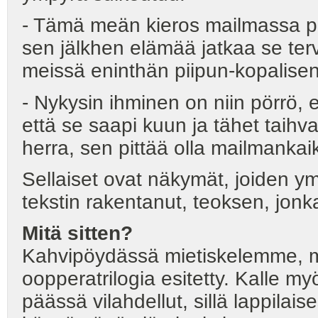
- Tämä meän kieros mailmassa p
sen jälkhen elämää jatkaa se terv
meissä eninthän piipun-kopalisen
- Nykysin ihminen on niin pörrö, 
että se saapi kuun ja tähet taihvaa
herra, sen pittää olla mailmankai
Sellaiset ovat näkymät, joiden y
tekstin rakentanut, teoksen, jonk
Mitä sitten?
Kahvipöydässä mietiskelemme, mi
oopperatrilogia esitetty. Kalle m
päässä vilahdellut, sillä lappilai