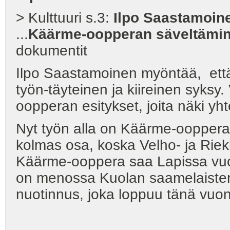
> Kulttuuri s.3:
Ilpo Saastamoi
...
Käärme-oopperan säveltämi
dokumentit
Ilpo Saastamoinen myöntää, että 
työn-täyteinen ja kiireinen syksy
oopperan esitykset, joita näki yh
Nyt työn alla on Käärme-oopperan
kolmas osa, koska Velho- ja Riekk
Käärme-ooppera saa Lapissa vuo
on menossa Kuolan saamelaisten 
nuotinnus, joka loppuu tänä vuon