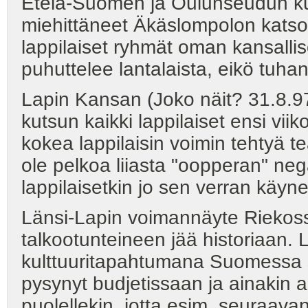
Etelä-Suomen ja Oulunseudun kult
miehittäneet Äkäslompolon katso
lappilaiset ryhmät oman kansalli
puhuttelee lantalaista, eikö tu
Lapin Kansan (Joko näit? 31.8.97)
kutsun kaikki lappilaiset ensi vi
kokea lappilaisin voimin tehtyä tea
ole pelkoa liiasta "oopperan" nega
lappilaisetkin jo sen verran käyne
Länsi-Lapin voimannäyte Riekos
talkootunteineen jää historiaan.
kulttuuritapahtumana Suomessa 
pysynyt budjetissaan ja ainakin
puolellekin, jotta esim. seuraavan