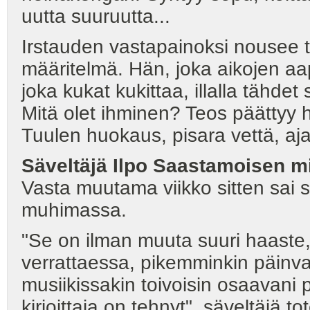
uutta suuruutta...
Irstauden vastapainoksi nousee
määritelmä. Hän, joka aikojen aap
joka kukat kukittaa, illalla tähdet s
Mitä olet ihminen? Teos päättyy h
Tuulen huokaus, pisara vettä, ajat
Säveltäjä Ilpo Saastamoisen mi
Vasta muutama viikko sitten sai sä
muhimassa.
"Se on ilman muuta suuri haaste,
verrattaessa, pikemminkin päinva
musiikissakin toivoisin osaavani 
kirjoittaja on tehnyt", säveltäjä to