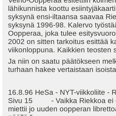
Velho-Oopperaa esitettiin kolme
lähikunnista koottu esiintyjäkaart
syksynä ensi-iltaansa saavaa Ri
syksynä 1996-98. Kalervo työstä
Oopperaa, joka tulee esitysvuor
2002 on sitten tarkoitus esittää
viikonloppuna. Kaikkien teosten 
Ja niin on saatu päätökseen melko
turhaan hakee vertaistaan isoista
16.8.96 HeSa - NYT-viikkoliit
Sivu 15 - Vaikka Riekkoa ei ole
miettii jo uuden oopperan libret