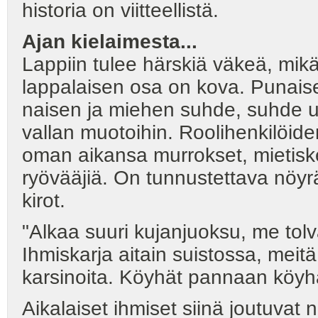
historia on viitteellistä.
Ajan kielaimesta...
Lappiin tulee härskiä väkeä, mi
lappalaisen osa on kova. Punais
naisen ja miehen suhde, suhde u
vallan muotoihin. Roolihenkilöide
oman aikansa murrokset, mietiske
ryövääjiä. On tunnustettava nöyr
kirot.
"Alkaa suuri kujanjuoksu, me t
Ihmiskarja aitain suistossa, meitä
karsinoita. Köyhät pannaan köyhäi
Aikalaiset ihmiset siinä joutuvat 