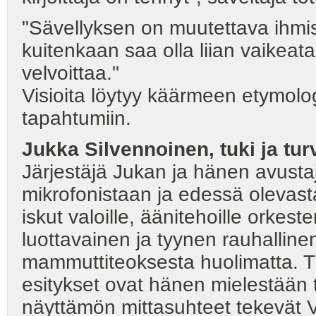
"Sävellyksen on muutettava ihmi
kuitenkaan saa olla liian vaikea
velvoittaa."
Visioita löytyy käärmeen etymologi
tapahtumiin.
Jukka Silvennoinen, tuki ja tu
Järjestäjä Jukan ja hänen avusta
mikrofonistaan ja edessä olevas
iskut valoille, äänitehoille orkeste
luottavainen ja tyynen rauhalline
mammuttiteoksesta huolimatta. 
esitykset ovat hänen mielestään 
näyttämön mittasuhteet tekevät V