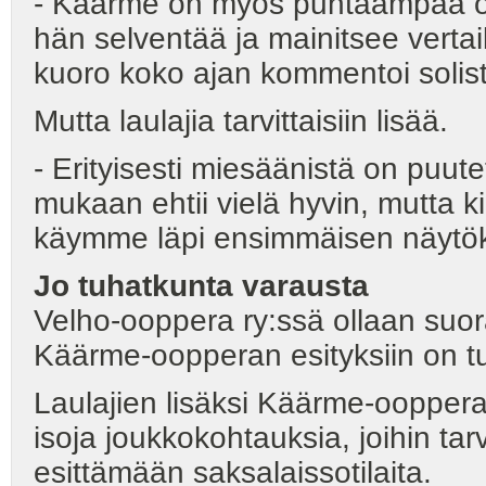
- Käärme on myös puhtaampaa oo
hän selventää ja mainitsee verta
kuoro koko ajan kommentoi solist
Mutta laulajia tarvittaisiin lisää.
- Erityisesti miesäänistä on puutet
mukaan ehtii vielä hyvin, mutta k
käymme läpi ensimmäisen näytöks
Jo tuhatkunta varausta
Velho-ooppera ry:ssä ollaan suoras
Käärme-oopperan esityksiin on tull
Laulajien lisäksi Käärme-ooppera 
isoja joukkokohtauksia, joihin t
esittämään saksalaissotilaita.