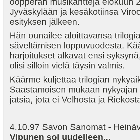
oopperan musikantteja elokuun 20
Jyväskylään ja kesäkotiinsa Viro
esityksen jälkeen.
Hän ounailee aloittavansa trilo
säveltämisen loppuvuodesta. Kä
harjoitukset alkavat ensi syksynä, 
olisi silloin vielä täysin valmis.
Käärme kuljettaa trilogian nyky
Saastamoisen mukaan nykyajan sä
jatsia, jota ei Velhosta ja Riekosta
4.10.97 Savon Sanomat - Heinäv
Vipunen soi uudelleen...