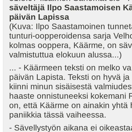
säveltäjä Ilpo Saastamoisen 
päivän Lapissa
(Kuva: Ilpo Saastamoinen tunne
tunturi-oopperoidensa sarja Velho
kolmas ooppera, Käärme, on sävel
valmistuttua elokuun alussa...)
... - Käärmeen teksti on melko va
päivän Lapista. Teksti on hyvä ja
kiinni minun sisäisestä valmiudes
haaste onnistuneeksi kokemani R
on, että Käärme on ainakin yhtä 
paniikkia tässä vaiheessa.
- Sävellystyön aikana ei oikeasta