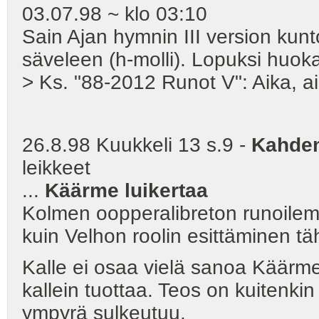
03.07.98 ~ klo 03:10
Sain Ajan hymnin III version kun
säveleen (h-molli). Lopuksi huo
> Ks. "88-2012 Runot V": Aika, ai
26.8.98 Kuukkeli 13 s.9 -
Kahden
leikkeet
...
Käärme luikertaa
Kolmen oopperalibreton runoilem
kuin Velhon roolin esittäminen tä
Kalle ei osaa vielä sanoa Käärme
kallein tuottaa. Teos on kuitenkin 
ympyrä sulkeutuu.