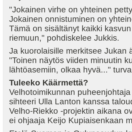
"Jokainen virhe on yhteinen pett
Jokainen onnistuminen on yhteine
Tämä on sisältänyt kaikki kasvu
riemuun," pohdiskelee Jukkis.
Ja kuorolaisille merkitsee Jukan
"Toinen näytös viiden minuutin ku
lähtöasemiin, olkaa hyvä..." turvall
Tuleeko Käärmettä?
Velhotoimikunnan puheenjohtaja H
sihteeri Ulla Lanton kanssa talou
Velho-Riekko -projektin aikana o
ei ohjaaja Keijo Kupiaisenkaan mi