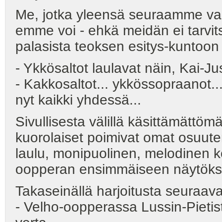
Me, jotka yleensä seuraamme val
emme voi - ehkä meidän ei tarvits
palasista teoksen esitys-kuntoon
- Ykkösaltot laulavat näin, Kai-Ju
- Kakkosaltot... ykkössopraanot...
nyt kaikki yhdessä...
Sivullisesta välillä käsittämättö
kuorolaiset poimivat omat osuute
laulu, monipuolinen, melodinen
oopperan ensimmäiseen näytöksee
Takaseinällä harjoitusta seuraav
- Velho-oopperassa Lussin-Pietistä