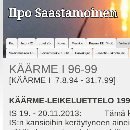
Ilpo Saastamoinen
Koti
Jutut -72
Jutut 73-
Kuvat
Musiikki
Kajaani BB 74-80
Velho 9
Soidinmusiikki 1-9
Soidinmusiikki 10-18
Päiväkirjat
Filosofia-uskonto jne.
KÄÄRME I 96-99
[KÄÄRME I 7.8.94 - 31.7.99]
KÄÄRME-LEIKELUETTELO 199
IS 19. - 20.11.2013: Tämä koos
IS:n kansioihin keräytyneen ainei