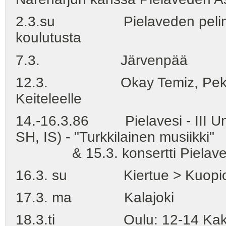
2.3.su Pielaveden pelimanni
koulutusta
7.3. Järvenpää
12.3. Okay Temiz, Pekka N
Keiteleelle
14.-16.3.86 Pielavesi - III Uno
SH, IS) - "Turkkilainen musiikki"
& 15.3. konsertti Pielaved
16.3. su Kiertue > Kuopio, K
17.3. ma Kalajoki
18.3.ti Oulu: 12-14 Kaksi k