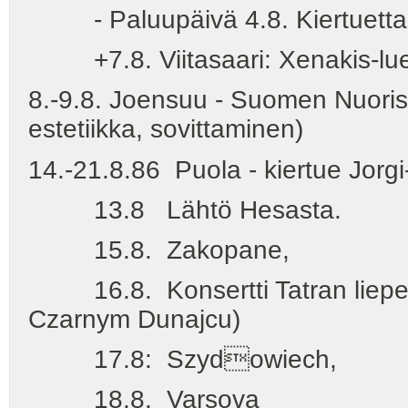
- Paluupäivä 4.8. Kiertuetta e
+7.8. Viitasaari: Xenakis-luent
8.-9.8. Joensuu - Suomen Nuoriso
estetiikka, sovittaminen)
14.-21.8.86 Puola - kiertue Jorgi
13.8 Lähtö Hesasta.
15.8. Zakopane,
16.8. Konsertti Tatran liepeil
Czarnym Dunajcu)
17.8: Szydowiech,
18.8. Varsova