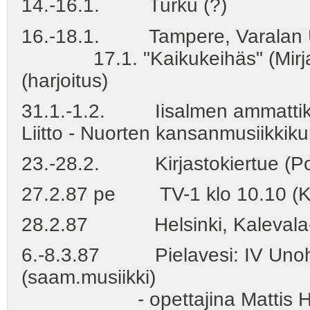
14.-16.1. Turku (?)
16.-18.1. Tampere, Varalan Urh
17.1. "Kaikukeihäs" (Mirjami, 
(harjoitus)
31.1.-1.2. Iisalmen ammattikou
Liitto - Nuorten kansanmusiikkiku
23.-28.2. Kirjastokiertue (Pohj
27.2.87 pe TV-1 klo 10.10 (Koul
28.2.87 Helsinki, Kalevala-ju
6.-8.3.87 Pielavesi: IV Unohtu
(saam.musiikki)
- opettajina Mattis Hætta,