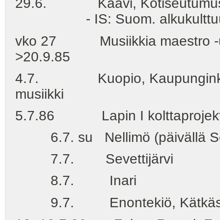
29.6. Kaavi, Kotiseutumuse
- IS: Suom. alkukulttuurin m
vko 27 Musiikkia maestro -uus
>20.9.85
4.7. Kuopio, Kaupunginkirjas
musiikki
5.7.86 Lapin I kolttaprojekti:
6.7. su Nellimö (päivällä Sod
7.7. Sevettijärvi
8.7. Inari
9.7. Enontekiö, Kätkäsuvant