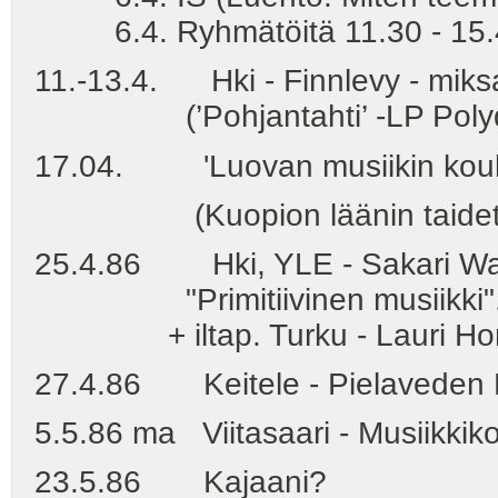
6.4. Ryhmätöitä 11.30 - 15.
11.-13.4. Hki - Finnlevy - miksa
(’Pohjantahti’ -LP Polydo
17.04. 'Luovan musiikin koulut
(Kuopion läänin taidetoim
25.4.86 Hki, YLE - Sakari Warse
"Primitiivinen musiikki". Sak
+ iltap. Turku - Lauri Hong
27.4.86 Keitele - Pielaveden 
5.5.86 ma Viitasaari - Musiikkiko
23.5.86 Kajaani?