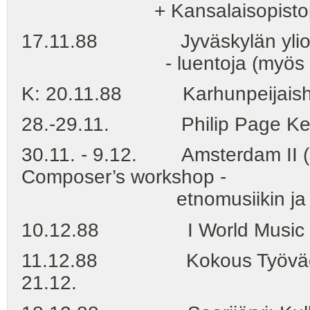
+ Kansalaisopistopäivät 
17.11.88 Jyväskylän yliopis
- luentoja (myös päiväho
K: 20.11.88 Karhunpeijaisharj
28.-29.11. Philip Page Keitel
30.11. - 9.12. Amsterdam II (
Composer’s workshop -
etnomusiikin ja taidemus
10.12.88 I World Music Festiv
11.12.88 Kokous Työväenmusii
21.12.