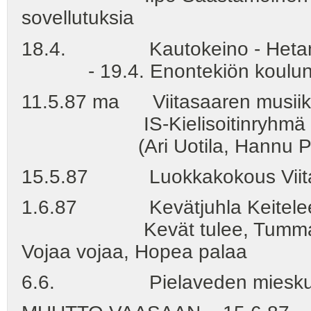
sovellutuksia
18.4. Kautokeino - Hetan XIX
- 19.4. Enontekiön koulun liik
11.5.87 ma Viitasaaren musiikk
IS-Kielisoitinryhmä Eteen
(Ari Uotila, Hannu Paanane
15.5.87 Luokkakokous Viitas
1.6.87 Kevätjuhla Keiteleen y
Kevät tulee, Tummassa me
Vojaa vojaa, Hopea palaa
6.6. Pielaveden mieskuoro O