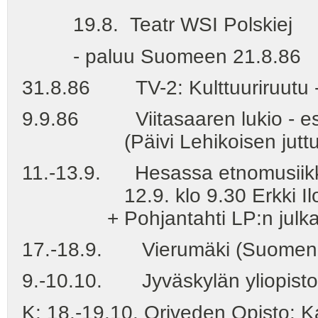
19.8. Teatr WSI Polskiej
- paluu Suomeen 21.8.86
31.8.86 TV-2: Kulttuuriruutu -l
9.9.86 Viitasaaren lukio - esi
(Päivi Lehikoisen juttu 26.1
11.-13.9. Hesassa etnomusiik
12.9. klo 9.30 Erkki Ilon 
+ Pohjantahti LP:n julkais
17.-18.9. Vierumäki (Suomen urh
9.-10.10. Jyväskylän yliopisto -
K: 18.-19.10. Oriveden Opisto: K