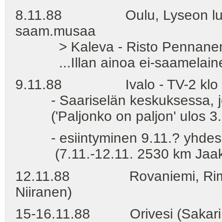
8.11.88 Oulu, Lyseon lukio,
saam.musaa
> Kaleva - Risto Pennanen: 
...Illan ainoa ei-saamelainen 
9.11.88 Ivalo - TV-2 klo 
- Saariselän keskuksessa, jo
('Paljonko on paljon' ulos 3.1
- esiintyminen 9.11.? yhdessä
(7.11.-12.11. 2530 km Jaakko
12.11.88 Rovaniemi, Rimppar
Niiranen)
15-16.11.88 Orivesi (Sakari 