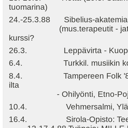
tuomarina)
24.-25.3.88 Sibelius-akatemiass
(mus.terapeutit - jatkoko
kurssi?
26.3. Leppävirta - Kuopion 
6.4. Turkkil. musiikin kou
8.4. Tampereen Folk '88, Yo
ilta
- Ohilyönti, Etno-Pojat, W
10.4. Vehmersalmi, Yläaste -
16.4. Sirola-Opisto: Tee Se 