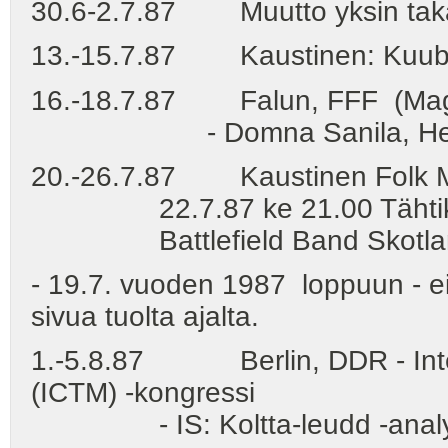
30.6-2.7.87 Muutto yksin takai
13.-15.7.87 Kaustinen: Kuubal
16.-18.7.87 Falun, FFF (Mag
- Domna Sanila, Helena 
20.-26.7.87 Kaustinen Folk Mu
22.7.87 ke 21.00 Tähtikonser
Battlefield Band Skotlanni
- 19.7. vuoden 1987 loppuun - ei
sivua tuolta ajalta.
1.-5.8.87 Berlin, DDR - Intern
(ICTM) -kongressi
- IS: Koltta-leudd -analyy