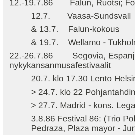
12.-19.7.86 Falun, Ruotsi; Folkm
12.7. Vaasa-Sundsvall
& 13.7. Falun-kokous
& 19.7. Wellamo - Tukhol
22.-26.7.86 Segovia, Espanj
nykykansanmusafestivaalit
20.7. klo 17.30 Lento Helsin
> 24.7. klo 22 Pohjantahdin 
> 27.7. Madrid - kons. Leganes 
3.8.86 Festival 86: (Trio Poh
Pedraza, Plaza mayor - Junta