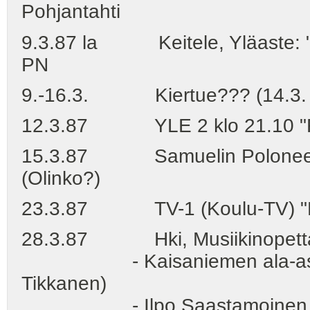
Pohjantahti
9.3.87 la Keitele, Yläaste: "J
PN
9.-16.3. Kiertue??? (14.3. Va
12.3.87 YLE 2 klo 21.10 "Ren
15.3.87 Samuelin Poloneesi 
(Olinko?)
23.3.87 TV-1 (Koulu-TV) "Kan
28.3.87 Hki, Musiikinopettaji
- Kaisaniemen ala-aste (Kou
Tikkanen)
- Ilpo Saastamoinen - Tunt