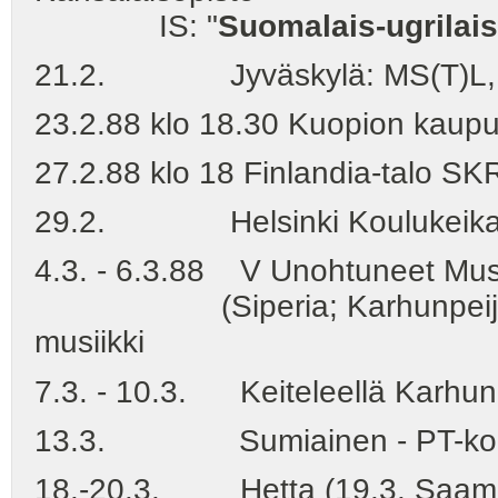
IS: "
Suomalais-ugrilai
21.2. Jyväskylä: MS(T)L, K
23.2.88 klo 18.30 Kuopion kaupu
27.2.88 klo 18 Finlandia-talo SK
29.2. Helsinki Koulukeikat (S
4.3. - 6.3.88 V Unohtuneet Musii
(Siperia; Karhunpeijaiset
musiikki
7.3. - 10.3. Keiteleellä Karhun
13.3. Sumiainen - PT-koulu
18.-20.3. Hetta (19.3. Saamel