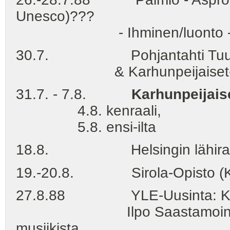
Unesco)???
- Ihminen/luonto -suhde 
30.7. Pohjantahti Tuuren 
& Karhunpeijaiset-tekstiä
31.7. - 7.8.
Karhunpeijais
4.8. kenraali,
5.8. ensi-ilta
18.8. Helsingin lähiradio 
19.-20.8. Sirola-Opisto (KSL
27.8.88 YLE-Uusinta: Kansanm
Ilpo Saastamoinen kertoo
musiikista