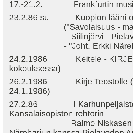
17.-21.2. Frankfurtin musiikk
23.2.86 su Kuopion lääni opist
("Savolaisuus - maakuntakul
Siilinjärvi - Pielaveden 
- "Joht. Erkki Näreharju"
24.2.1986 Keitele - KIRJE E
kokouksessa)
26.2.1986 Kirje Teostolle (Ti
24.1.1986)
27.2.86 I Karhunpeijaisten s
Kansalaisopiston rehtorin
Raimo Niskasen ja Miesk
Näreharjun kanssa Pielaveden A