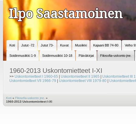
Ilpo Saastamoinen
Koti
Jutut -72
Jutut 73-
Kuvat
Musiikki
Kajaani BB 74-80
Velho 9
Soidinmusiikki 1-9
Soidinmusiikki 10-18
Päiväkirjat
Filosofia-uskonto jne.
1960-2013 Uskontomietteet I-XI
>>
Uskontomietteet I 1960-65
|
Uskontomietteet II 1965
|
Uskontomietteet III 
Uskontomietteet VII 1966-79
|
Uskontomietteet VIII 1979-80
|
Uskontomietteet
Koti
»
Filosofia-uskonto jne.
»
1960-2013 Uskontomietteet I-XI