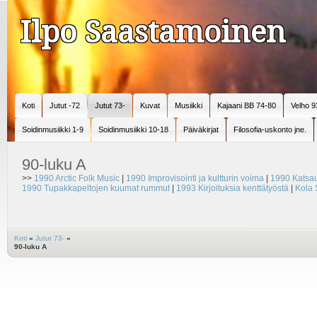
Ilpo Saastamoinen
Koti
Jutut -72
Jutut 73-
Kuvat
Musiikki
Kajaani BB 74-80
Velho 9
Soidinmusiikki 1-9
Soidinmusiikki 10-18
Päiväkirjat
Filosofia-uskonto jne.
90-luku A
>>
1990 Arctic Folk Music
|
1990 Improvisointi ja kultturin voima
|
1990 Katsa
1990 Tupakkapeltojen kuumat rummut
|
1993 Kirjoituksia kenttätyöstä
|
Kola 
Koti
»
Jutut 73-
»
90-luku A