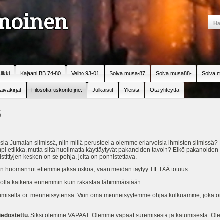
amoinen
iikki
Kajaani BB 74-80
Velho 93-01
Soiva musa-87
Soiva musa88-
Soiva m
äiväkirjat
Filosofia-uskonto jne.
Julkaisut
Yleistä
Ota yhteyttä
5
umalan silmissä, niin millä perusteella olemme eriarvoisia ihmisten silmissä? Mill
i etiikka, mutta siitä huolimatta käyttäytyvät pakanoiden tavoin? Eikö pakanoiden 
stittyjen kesken on se pohja, jolta on ponnistettava.
 on huomannut ettemme jaksa uskoa, vaan meidän täytyy TIETÄÄ totuus.
 ja olla katkeria ennemmin kuin rakastaa lähimmäisiään.
umisella on menneisyytensä. Vain oma menneisyytemme ohjaa kulkuamme, joka on 
tiedostettu.
Siksi olemme VAPAAT. Olemme vapaat suremisesta ja katumisesta. O