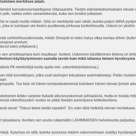
etsiminen merkitsee jotain.
o elämäni kansakoulunopettajana Viitasaarella. Tiedän elämänkatsomukseni olevan
en julki, vaikka onkin samantekevää, kuka sen ensiksi julkaisee.
Se ei vaadi muilta mitään. Sillä on merkitystä vain sikäli, kuinka paljon MINÄ pystyn
a, joka ei suinkaan ole tiedon puutteesta johtuvaa tunteellisuutta. Uskoni on yksilö
ä suhteellisuusteoriasta, mikäli Simojoki ei edes halua ottaa kantaa siihen (kuten 
ologiset arveluni.
utunut edes yrityksenä.]
 sen arvokkaampia kuin muutkaan tunteet. Uskonnon käsittäminen tietona on teht
ihmisen käyttäytymiseen samalla tavoin kuin mikä tahansa tieteen hyväksymä t
täviä PK-merkintöjä tuolta ajalta mm. uskontokirjoituksissa.]
 niitä tunnetilojani, jotka ovat vanhojen totuuksien automatismeja. Pidän muiden
taan.
kkipiispalle. Tuo kirje oli hänen kompastuskivensä todistaen hänen olevan [oman aik
oksinen kirkko varjelee tiukasti alkuseurakunnan juhlapäiviä, mutta ei muista mitä
ensä oikeellisuuden vuoksi se pitää itseään parempana kirkkokuntana.
tavat sanat: "Totuus tekee teidät vapaiksi". En usko tällä hetkellä olevan montakaa
t nykyaikana. Kenties sen avulla näkymätön LÄHIMMÄISEN halveksunta paljastuu, ja
yntejä. Kysymys on siitä, kuinka suuressa määrin uskonvoimaan sisältyy hyväänpyrki