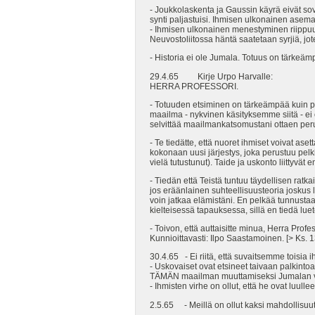
- Joukkolaskenta ja Gaussin käyrä eivät so
synti paljastuisi. Ihmisen ulkonainen asema 
- Ihmisen ulkonainen menestyminen riippuu 
Neuvostoliitossa häntä saatetaan syrjiä, j
- Historia ei ole Jumala. Totuus on tärkeämpi
29.4.65 Kirje Urpo Harvalle:
HERRA PROFESSORI.
- Totuuden etsiminen on tärkeämpää kuin pe
maailma - nykvinen käsityksemme siitä - ei 
selvittää maailmankatsomustani ottaen per
- Te tiedätte, että nuoret ihmiset voivat a
kokonaan uusi järjestys, joka perustuu pelkii
vielä tutustunut). Taide ja uskonto liittyvät 
- Tiedän että Teistä tuntuu täydellisen ratk
jos eräänlainen suhteellisuusteoria joskus lö
voin jatkaa elämistäni. En pelkää tunnustaa
kielteisessä tapauksessa, sillä en tiedä l
- Toivon, että auttaisitte minua, Herra Pro
Kunnioittavasti: Ilpo Saastamoinen. [> Ks. 
30.4.65 - Ei riitä, että suvaitsemme toisia
- Uskovaiset ovat etsineet taivaan palkinto
TÄMÄN maailman muuttamiseksi Jumalan v
- Ihmisten virhe on ollut, että he ovat luull
2.5.65 - Meillä on ollut kaksi mahdollisuutt