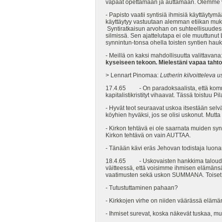
vapaat opettamaan ja auttamaan. Olemme
- Papisto vaatii syntisiä ihmisiä käyttäytym
käyttäytyy vastuutaan alemman etiikan muka
Syntiratkaisun arvohan on suhteellisuudess
silmissä. Sen ajattelutapa ei ole muuttunu
synnintun-tonsa ohella toisten syntien ha
- Meillä on kaksi mahdollisuutta valittavana
kyseiseen tekoon. Mielestäni vapaa tahto
> Lennart Pinomaa:
Lutherin kilvoitteleva 
17.4.65 - On paradoksaalista, että kommun
kapitalistikristityt vihaavat. Tässä toistuu
- Hyvät teot seuraavat uskoa itsestään selv
köyhien hyväksi, jos se olisi uskonut. Mutta
- Kirkon tehtävä ei ole saarnata muiden syn
Kirkon tehtävä on vain AUTTAA.
- Tänään kävi eräs Jehovan todistaja luona
18.4.65 - Uskovaisten hankkima taloudelline
väitteessä, että voisimme ihmisen elämänsä
vaatimusten sekä uskon SUMMANA. Toiset ih
- Tutustuttaminen pahaan?
- Kirkkojen virhe on niiden väärässä eläm
- Ihmiset surevat, koska näkevät tuskaa, mut