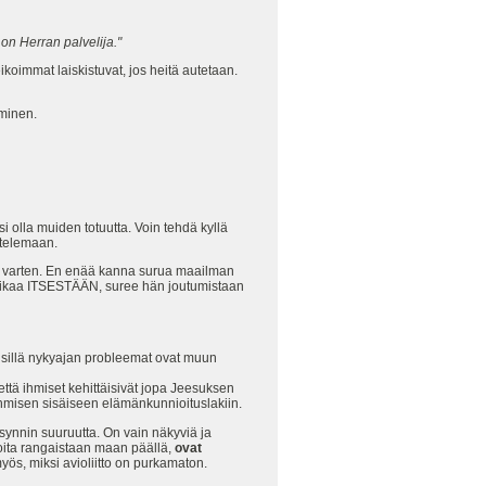
 on Herran palvelija."
ikoimmat laiskistuvat, jos heitä autetaan.
minen.
isi olla muiden totuutta. Voin tehdä kyllä
ttelemaan.
 varten. En enää kanna surua maailman
ä vikaa ITSESTÄÄN, suree hän joutumistaan
, sillä nykyajan probleemat ovat muun
 että ihmiset kehittäisivät jopa Jeesuksen
ihmisen sisäiseen elämänkunnioituslakiin.
ynnin suuruutta. On vain näkyviä ja
joita rangaistaan maan päällä,
ovat
yös, miksi avioliitto on purkamaton.