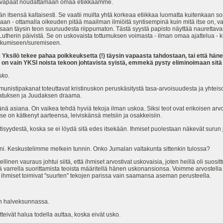
 vapaat noudattamaan omaa etiikkaamme.
ään itsensä kaltaisesti. Se vaatii muilta yhtä korkeaa etiikkaa luomatta kuitenkaan s
an - ottamalla oikeuden pitää maailman ilmiöitä syntisempinä kuin mitä itse on, va
aan täysin teon suuruudesta riippumaton. Tästä syystä papisto näyttää naurettavan 
t Lutherin päivistä. Se on uskovaista tottumuksen voimasta - ilman omaa ajattelua 
ukkumiseen/suremiseen.
:
Yksilö tekee pahaa poikkeuksetta (!) täysin vapaasta tahdostaan, tai että hänel
 on vain YKSI noista tekoon johtavista syistä, emmekä pysty eliminoimaan sit
usko
.
istipakanat toteuttavat kristinuskon peruskäsitystä tasa-arvoisuudesta ja yhteis
 Pilatuksen ja Juudaksen draama.
änä asiana. On vaikea tehdä hyviä tekoja ilman uskoa. Siksi teot ovat erikoisen arv
 se on kätkenyt aarteensa, leiviskänsä metsiin ja osakkeisiin.
tisyydestä, koska se ei löydä sitä edes itsekään. Ihmiset puolestaan näkevät surun
ni. Keskustelimme melkein tunnin. Onko Jumalan valtakunta sittenkin tulossa?
n vauraus johtui siitä, että ihmiset arvostivat uskovaisia, joten heillä oli suosi
 varrella suorittamista teoista määritellä hänen uskonansionsa. Voimme arvostell
miset toimivat "suurten" tekojen parissa vain saamansa aseman perusteella.
än halveksunnassa.
teivät halua todella auttaa, koska eivät usko.