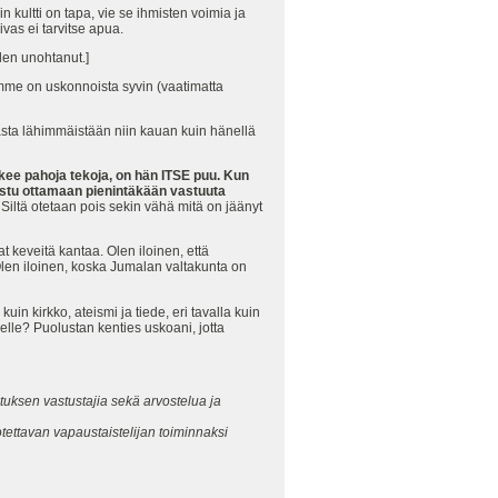
kultti on tapa, vie se ihmisten voimia ja
vas ei tarvitse apua.
len unohtanut.]
mme on uskonnoista syvin (vaatimatta
amasta lähimmäistään niin kauan kuin hänellä
kee pahoja tekoja, on hän ITSE puu. Kun
ostu ottamaan pienintäkään vastuuta
Siltä otetaan pois sekin vähä mitä on jäänyt
 keveitä kantaa. Olen iloinen, että
Olen iloinen, koska Jumalan valtakunta on
in kirkko, ateismi ja tiede, eri tavalla kuin
lle? Puolustan kenties uskoani, jotta
stuksen vastustajia sekä arvostelua ja
otettavan vapaustaistelijan toiminnaksi