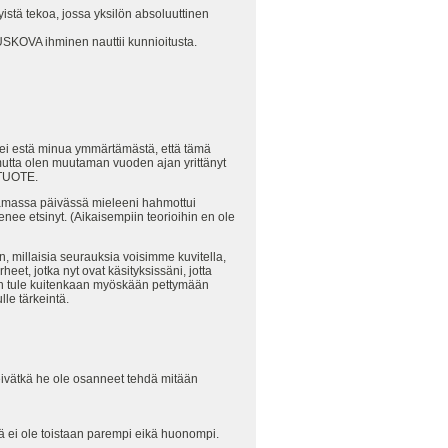
stä tekoa, jossa yksilön absoluuttinen
USKOVA ihminen nauttii kunnioitusta.
 ei estä minua ymmärtämästä, että tämä
, mutta olen muutaman vuoden ajan yrittänyt
 TUOTE.
uutamassa päivässä mieleeni hahmottui
ienee etsinyt. (Aikaisempiin teorioihin en ole
n, millaisia seurauksia voisimme kuvitella,
heet, jotka nyt ovat käsityksissäni, jotta
a. En tule kuitenkaan myöskään pettymään
le tärkeintä.
 eivätkä he ole osanneet tehdä mitään
stä ei ole toistaan parempi eikä huonompi.