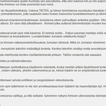
ellisemmaksi (paitsi huolista) sen perusteella, että olen lukenut niin ja niin paljo
yhä ihminen voi iloita enemmän kuin minä.
a tai rituaalitoimituksia. Uskova TIETÄÄ, ja hänen toimintansa suuntautuu itsestään 
ärtämiseen, jotta saataisiin edes hiukan lisävoimia hyväntekemiseen ja lähim
tuvat omantunnontuskissaan Jumalansa eteen pahuuttaan anteeksi pyytäen. Olisi m
rattuna. En sano tätä pilkatakseni. Ihmiset jotka auttavat lähimmäisiään muuten kui
itsevat eivät saisi niitä käsiinsä. Ei helmiä sioille... Paljon parempi merkitys niillä o
ämiseen ja koulutukseen. Luostareistako Jumalan valtakunta löytyy?
nna ihmisen ratkaisumahdollisuuksia Jumalan silmissä. Mikä on Jumalan viimeinen
 moraalisiin tekoihin määrättyjä tunteita. Kenties tekoihin sisältyy mutta arvosteluun
ista mielihyvää kenties myötäelämisestä johtuen. Tällöin omatunto jää vapaaksi.
kirkko ja elämännäkemys
.
akaan syntiratkaisua käytännön elämästä, koska meidän pitäisi täydellisesti tunt
niiden vaikutus, yksilön uskonvoima ja se, missä määrin se on ympäristönsä tuote
 ottamaan selvää politiikan ja rangaistuksen oikeutuksesta.
erin opin tutkiminen ei ole sen arvokkaampaa kuin lääkärin tai maanviljelijän työ
ole.
evat olevansa valittuja, ja että valituksi tuleminen näkyisi ihmisen ulkonaisesta eläm
n
.