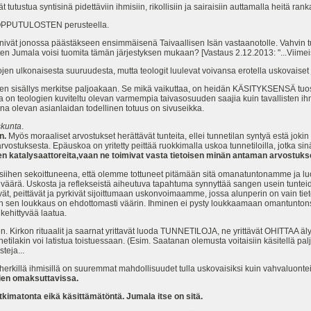
ät tutustua syntisinä pidettäviin ihmisiin, rikollisiin ja sairaisiin auttamalla heitä ra
n LOPPUTULOSTEN perusteella.
tönivät jonossa päästäkseen ensimmäisenä Taivaallisen Isän vastaanotolle. Vahvin 
en Jumala voisi tuomita tämän järjestyksen mukaan? [Vastaus 2.12.2013: "...Viimeise
en ulkonaisesta suuruudesta, mutta teologit luulevat voivansa erotella uskovaiset ja v
linen sisällys merkitse paljoakaan. Se mikä vaikuttaa, on heidän KÄSITYKSENSÄ tuos
on teologien kuviteltu olevan varmempia taivasosuuden saajia kuin tavallisten ihmis
na olevan asianlaidan todellinen totuus on sivuseikka.
skunta
.
n.
Myös moraaliset arvostukset herättävät tunteita, ellei tunnetilan syntyä estä jokin
vostuksesta. Epäuskoa on yritetty peittää ruokkimalla uskoa tunnetiloilla, jotka sin
den katalysaattoreita,vaan ne toimivat vasta tietoisen minän antaman arvostuks
i siihen sekoittuneena, että olemme tottuneet pitämään sitä omanatuntonamme ja luo
a väärä. Uskosta ja reflekseistä aiheutuva tapahtuma synnyttää sangen usein tuntei
ät, peittävät ja pyrkivät sijoittumaan uskonvoimaamme, jossa alunperin on vain ti
ten sen loukkaus on ehdottomasti väärin. Ihminen ei pysty loukkaamaan omantunton
kehittyvää laatua.
 Kirkon rituaalit ja saarnat yrittavät luoda TUNNETILOJA, ne yrittävät OHITTAA älyn 
netilakin voi latistua toistuessaan. (Esim. Saatanan olemusta voitaisiin käsitellä pal
teja...
 herkillä ihmisillä on suuremmat mahdollisuudet tulla uskovaisiksi kuin vahvaluonteisi
kien omaksuttavissa.
kimatonta eikä käsittämätöntä. Jumala itse on sitä.