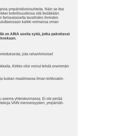
opivia ympäristöolosuhteita. Näin se itse
ikkei todellisuudessa sitä tiedäkään.
farisealaiselta tavallisten ihmisten
- kuluttaessaan kaikki voimansa oman
lä on AINA useita syitä, jotka pakottavat
ä koskaan.
omistuksesta, jota rahanhimoiset
okkaita. Kirkko olisi voinut tehdä enemmän
 ja tuskan maailmassa ilman kirkkoakin.
ttu asema yhteiskunnassa. Ei ole perää
a tekoja VAIN menneisyyden, ympäristö-