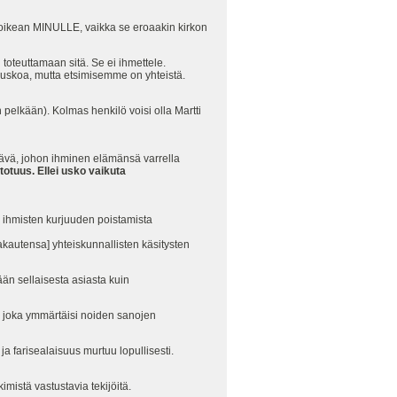
 oikean MINULLE, vaikka se eroaakin kirkon
 toteuttamaan sitä. Se ei ihmettele.
n uskoa, mutta etsimisemme on yhteistä.
pelkään). Kolmas henkilö voisi olla Martti
ävä, johon ihminen elämänsä varrella
otuus. Ellei usko vaikuta
 ihmisten kurjuuden poistamista
akautensa] yhteiskunnallisten käsitysten
än sellaisesta asiasta kuin
n, joka ymmärtäisi noiden sanojen
 farisealaisuus murtuu lopullisesti.
mistä vastustavia tekijöitä.