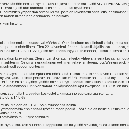
vi selvittämään ihmisen syntiratkaisuja, koska emme voi löytää AINUTTAKAAN yksityi
EI osoita, että hän normaalisti tekee pahoja tai hyviä tekoja.
useimmiten ympäristön arvostuksista, jotka on rakennettu siten, että länsimaissa 
oten hänen ulkonainen asemansa jää heikoksi.
 kuin historia.
lko, olemmeko oikeassa vai väärässä. Olen tietoinen ns. diletantismista, mutta se
ole paras mahdollinen. Olen 22 ikävuoteni tähden diletantti kirjallisissa tiedoissa
ustaksi ne PROBLEEMAT, jotka ovat menneisyyden uskonnon, etiikan ja filosofian
settaa paljon kysymyksiä. Olen yrittänyt kerätä ne kaikki yhteen, ja tänä keväänä m
n suhteisiin. Se on siis eräänlainen eetillinen relativismiteoria, jota Westermarck l
em. suhteellisuuden puitteisiin.
aisun löytyminen erittäin epätoden-näköiseltä. Uskon Teitä kiinnostavan kuitenkin se
ytyisi, vaikka minun perusteluni olisivatkin väärät. Minulle on tärkeintä löytää ne vir
, että itse en ole löytänyt yhtään mielettömyyttä teorian kuvitelluista toteutuksist
uetella ainoatakaan OMAA ansiotani läpikäymässäni ajatusketjussa. TOTUUS on minul
fessori, suomalla tilaisuuden keskustella kanssanne sopivana ajankohtana.
13.5.65 & 14.9.65]
 ihmisiä. Meidän on ETSITTÄVÄ sympatioita heihin.
a ymmärtämättä ensin tehdä työtään maan päällä. Täällä olo on heille ollut tuskaa,
altakunnaksi.
eet tietävänsä muut syntisemmiksi.
a: pyrkiä kaikkein suurimpiin lopputuloksiin tai yrittää selvittää, miksi kukaan mei