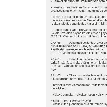
- Usko ei ole tunnetta. Vain ihmisen oma 
- Olen hyvin rauhallinen. Voisin elää kok
virallisesta näkökannasta. Haluan tuoda s
- Teoriani ei pidä itseään ainoana oikeana. 
mikseivät toiset tee samoin. Se on rakkautt
Uskon toteutus suuntautuu kanssaihmisiin.
- Haluan puhua Urpo Harvan kanssa eettisest
Takala, jota aion pyytää käsittelemään psyk
[2.12.13: Viimemainittu suunnitelma ei tote
27.4.65 - Uskonnolliset tunteet eivät ole
pyrkii.
Kun usko on TIETOA, se vaikuttaa 
käyttäytymiseen, ei se ole edes uskoa.
[2.12.13: On muistakin uskon ja tiedon yhdis
28.4.65 - Pidän totuutta tärkeämpänä kuin
tärkeämpänä, kuin sitä että tunteitani louka
- En kadu vähääkään sitä, että kirjoitin ar
orja.
29.4.65 - Miten on mahdollista, että ortod
alkuseurakunnan yhteisomistus? Juhlapäivi
- Ihmiset tulevat ymmärtämään, mitä tarkoit
merkityksen.
- Näkyvä Jumalan halveksunta on yleistyny
> Urpo Harva:
Yksilö ja yhteisö
.
- Yksilö ei tee pienempiä eikä suurempia s