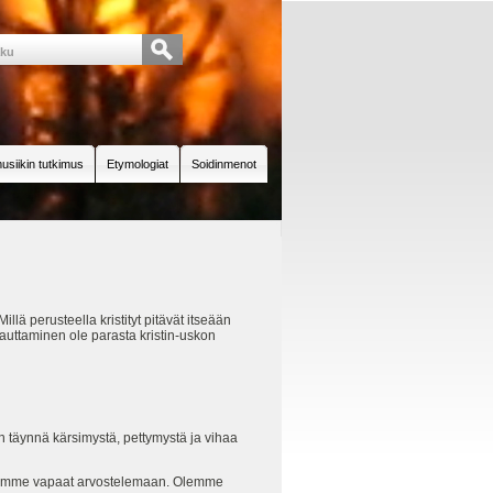
usiikin tutkimus
Etymologiat
Soidinmenot
ä perusteella kristityt pitävät itseään
auttaminen ole parasta kristin-uskon
täynnä kärsimystä, pettymystä ja vihaa
lemme vapaat arvostelemaan. Olemme