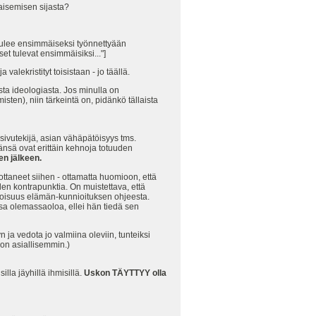
nkaisemisen sijasta?
tulee ensimmäiseksi työnnettyään
t tulevat ensimmäisiksi..."]
alekristityt toisistaan - jo täällä.
ta ideologiasta. Jos minulla on
ten), niin tärkeintä on, pidänkö tällaista
 sivutekijä, asian vähäpätöisyys tms.
änsä ovat erittäin kehnoja totuuden
en jälkeen.
ttaneet siihen - ottamatta huomioon, että
den kontrapunktia. On muistettava, että
etoisuus elämän-kunnioituksen ohjeesta.
sa olemassaoloa, ellei hän tiedä sen
ja vedota jo valmiina oleviin, tunteiksi
jon asiallisemmin.)
lla jäyhillä ihmisillä.
Uskon TÄYTTYY olla