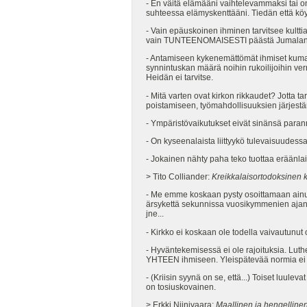
- En väitä elämääni vaihtelevammaksi tai onn
suhteessa elämyskenttääni. Tiedän että kö
- Vain epäuskoinen ihminen tarvitsee kultti
vain TUNTEENOMAISESTI päästä Jumalan ymm
- Antamiseen kykenemättömät ihmiset kumar
synnintuskan määrä noihin rukoilijoihin ver
Heidän ei tarvitse.
- Mitä varten ovat kirkon rikkaudet? Jotta tarv
poistamiseen, työmahdollisuuksien järjest
- Ympäristövaikutukset eivät sinänsä para
- On kyseenalaista liittyykö tulevaisuudessa
- Jokainen nähty paha teko tuottaa eräänla
> Tito Colliander:
Kreikkalaisortodoksinen 
- Me emme koskaan pysty osoittamaan ainutt
ärsykettä sekunnissa vuosikymmenien ajan, 
jne...
- Kirkko ei koskaan ole todella vaivautunut
- Hyväntekemisessä ei ole rajoituksia. Luth
YHTEEN ihmiseen. Yleispätevää normia ei 
- (Kriisin syynä on se, että...) Toiset luul
on tosiuskovainen.
> Erkki Niinivaara:
Maallinen ja hengelline