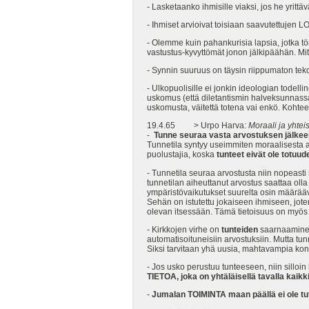
- Lasketaanko ihmisille viaksi, jos he yrittäv
- Ihmiset arvioivat toisiaan saavutettuje
- Olemme kuin pahankurisia lapsia, jotka 
vastustus-kyvyttömät jonon jälkipäähän. Mit
- Synnin suuruus on täysin riippumaton tekoj
- Ulkopuolisille ei jonkin ideologian todel
uskomus (että diletantismin halveksunnassa 
uskomusta, väitettä totena vai enkö. Kohtee
19.4.65 > Urpo Harva:
Moraali ja yhtei
-
Tunne seuraa vasta arvostuksen jälkee
Tunnetila syntyy useimmiten moraalisesta ar
puolustajia, koska
tunteet eivät ole totuu
- Tunnetila seuraa arvostusta niin nopeast
tunnetilan aiheuttanut arvostus saattaa oll
ympäristövaikutukset suurelta osin määrääv
Sehän on istutettu jokaiseen ihmiseen, jo
olevan itsessään. Tämä tietoisuus on myös 
- Kirkkojen virhe on
tunteiden
saarnaaminen.
automatisoituneisiin arvostuksiin. Mutta tun
Siksi tarvitaan yhä uusia, mahtavampia kons
- Jos usko perustuu tunteeseen, niin silloin
TIETOA, joka on yhtäläisellä tavalla kaik
-
Jumalan TOIMINTA maan päällä ei ole tut