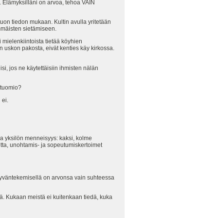
n. Elämyksilläni on arvoa, tehoa VAIN
tuon tiedon mukaan. Kultin avulla yritetään
mäisten sietämiseen.
ielenkiintoista tietää köyhien
n uskon pakosta, eivät kenties käy kirkossa.
lisi, jos ne käytettäisiin ihmisten nälän
 tuomio?
 ei.
ea yksilön menneisyys: kaksi, kolme
tta, unohtamis- ja sopeutumiskertoimet
. Hyväntekemisellä on arvonsa vain suhteessa
ästä. Kukaan meistä ei kuitenkaan tiedä, kuka