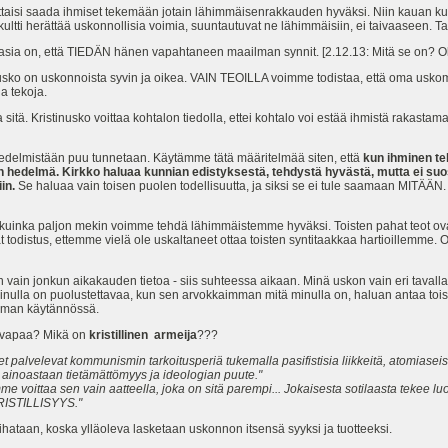
taisi saada ihmiset tekemään jotain lähimmäisenrakkauden hyväksi. Niin kauan kuin 
i herättää uskonnollisia voimia, suuntautuvat ne lähimmäisiin, ei taivaaseen. Tai
Pääasia on, että TIEDÄN hänen vapahtaneen maailman synnit. [2.12.13: Mitä se on? O
nusko on uskonnoista syvin ja oikea. VAIN TEOILLA voimme todistaa, että oma usko
ia tekoja.
 sitä. Kristinusko voittaa kohtalon tiedolla, ettei kohtalo voi estää ihmistä rakast
edelmistään puu tunnetaan. Käytämme tätä määritelmää siten, että
kun ihminen te
n hedelmä. Kirkko haluaa kunnian edistyksestä, tehdystä hyvästä, mutta ei su
in.
Se haluaa vain toisen puolen todellisuutta, ja siksi se ei tule saamaan MITÄÄN. 
, kuinka paljon mekin voimme tehdä lähimmäistemme hyväksi. Toisten pahat teot ovat
todistus, ettemme vielä ole uskaltaneet ottaa toisten syntitaakkaa hartioillemme. 
vain jonkun aikakauden tietoa - siis suhteessa aikaan. Minä uskon vain eri tavalla ku
ulla on puolustettavaa, kun sen arvokkaimman mitä minulla on, haluan antaa toise
voiman käytännössä.
 vapaa? Mikä on
kristillinen armeija
???
t palvelevat kommunismin tarkoitusperiä tukemalla pasifistisia liikkeitä, atomiasei
a ainoastaan tietämättömyys ja ideologian puute."
e voittaa sen vain aatteella, joka on sitä parempi... Jokaisesta sotilaasta tekee lu
 KRISTILLISYYS."
vihataan, koska ylläoleva lasketaan uskonnon itsensä syyksi ja tuotteeksi.