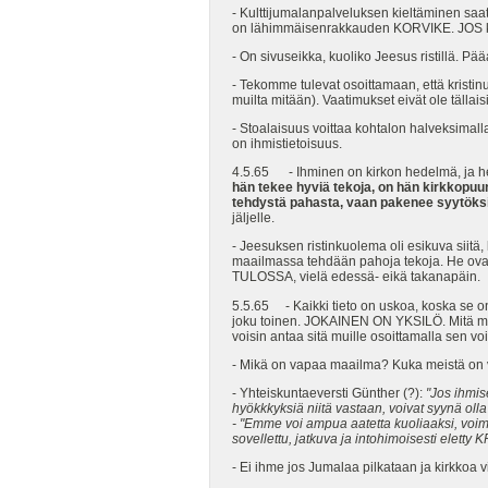
- Kulttijumalanpalveluksen kieltäminen saat
on lähimmäisenrakkauden KORVIKE. JOS kultt
- On sivuseikka, kuoliko Jeesus ristillä. 
- Tekomme tulevat osoittamaan, että kristi
muilta mitään). Vaatimukset eivät ole tällais
- Stoalaisuus voittaa kohtalon halveksimalla
on ihmistietoisuus.
4.5.65 - Ihminen on kirkon hedelmä, ja h
hän tekee hyviä tekoja, on hän kirkkopuu
tehdystä pahasta, vaan pakenee syytöksi
jäljelle.
- Jeesuksen ristinkuolema oli esikuva siitä
maailmassa tehdään pahoja tekoja. He ovat 
TULOSSA, vielä edessä- eikä takanapäin.
5.5.65 - Kaikki tieto on uskoa, koska se on 
joku toinen. JOKAINEN ON YKSILÖ. Mitä min
voisin antaa sitä muille osoittamalla sen 
- Mikä on vapaa maailma? Kuka meistä on
- Yhteiskuntaeversti Günther (?):
"Jos ihmise
hyökkkyksiä niitä vastaan, voivat syynä oll
- "Emme voi ampua aatetta kuoliaaksi, voimm
sovellettu, jatkuva ja intohimoisesti eletty
- Ei ihme jos Jumalaa pilkataan ja kirkkoa 