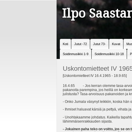
Ilpo Saast
Koti
Jutut -72
Jutut 73-
Kuvat
Mus
Soidinmusiikki 1-9
Soidinmusiikki 10-18
P
Uskontomietteet IV 196
[Uskontomietteet IV 16.4.1965 - 18.9.65]
16.4.65 - Jos kerran olemme tasa-arvoisia J
pakanoita parempina, jos heillä on korkeamp
julistusta? Tasa-arvoisuus pakanoiden ja kri
- Onko Jumala väsynyt leikkiin, koska hän
- Ihmiset haluavat kärsiä ja pettyä, vihata
- Unohtakaamme johdatus. Kaikella tapaht
lähimmäisenrakkauden sijasta.
- Jokainen paha teko on voitto, jos se on 