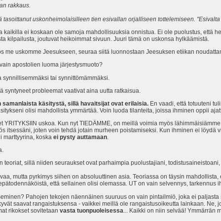
lan rakkaus.
 tasoittanut uskonheimolaisilleen tien esivallan orjalliseen tottelemiseen. "Esivalta
 kaikilla ei koskaan ole samoja mahdollisuuksia onnistua. Ei ole puolustus, että he
a kilpailusta, joutuvat heikoimmat sivuun. Juuri tämä on uskonsa hylkäämistä.
me uskomme Jeesukseen, seuraa siitä luonnostaan Jeesuksen etiikan noudatta
e vain apostolien luoma järjestysmuoto?
ta synnillisemmäksi tai synnittömämmäksi.
illä syntyneet probleemat vaativat aina uutta ratkaisua.
amanlaista käsitystä, sillä havaitsijat ovat erilaisia.
En vaadi, että totuuteni tul
itykseni olisi mahdollista ymmärtää. Voin luoda tilanteita, joissa ihminen oppii aja
neet YRITYKSIIN uskoa. Kun nyt TIEDÄMME, on meillä voimia myös lähimmäisiämme
ös itsessäni, joten voin tehdä jotain murheen poistamiseksi. Kun ihminen ei löyd
i marttyyrina, koska
ei pysty auttamaan
.
a.
teoriat, sillä niiden seuraukset ovat parhaimpia puolustajiani, todistusaineistoani
enevaa, mutta pyrkimys siihen on absoluuttinen asia. Teoriassa on täysin mahdollista,
epätodennäköistä, että sellainen olisi olemassa. UT on vain selvennys, tarkennus 
minen? Pahojen tekojen näennäinen suuruus on vain pintailmiö, joka ei paljasta s
yvät saavat rangaistuksensa - vaikkei meillä ole rangaistusoikeutta lainkaan. Ne, 
mat rikokset sovitetaan
vasta tuonpuoleisessa
... Kaikki on niin selvää! Ymmärrän m