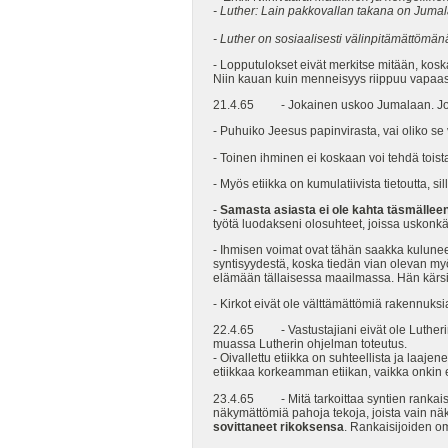
- Luther: Lain pakkovallan takana on Juma
- Luther on sosiaalisesti välinpitämättömänä
- Lopputulokset eivät merkitse mitään, koska
Niin kauan kuin menneisyys riippuu vapaast
21.4.65 - Jokainen uskoo Jumalaan. Jos 
- Puhuiko Jeesus papinvirasta, vai oliko s
- Toinen ihminen ei koskaan voi tehdä tois
- Myös etiikka on kumulatiivista tietoutta, s
-
Samasta asiasta ei ole kahta täsmälleen s
työtä luodakseni olosuhteet, joissa uskonkäs
- Ihmisen voimat ovat tähän saakka kulu
syntisyydestä, koska tiedän vian olevan my
elämään tällaisessa maailmassa. Hän kärsi
- Kirkot eivät ole välttämättömiä rakennuksi
22.4.65 - Vastustajiani eivät ole Lutherin 
muassa Lutherin ohjelman toteutus.
- Oivallettu etiikka on suhteellista ja laaj
etiikkaa korkeamman etiikan, vaikka onkin 
23.4.65 - Mitä tarkoittaa syntien rankaise
näkymättömiä pahoja tekoja, joista vain näk
sovittaneet rikoksensa
. Rankaisijoiden o