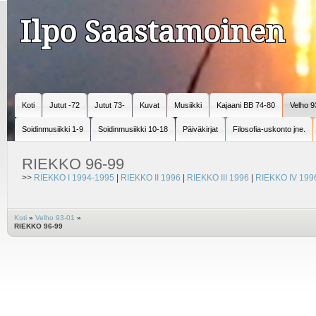
Ilpo Saastamoinen
Koti
Jutut -72
Jutut 73-
Kuvat
Musiikki
Kajaani BB 74-80
Velho 9
Soidinmusiikki 1-9
Soidinmusiikki 10-18
Päiväkirjat
Filosofia-uskonto jne.
RIEKKO 96-99
>>
RIEKKO I 1994-1995
|
RIEKKO II 1996
|
RIEKKO III 1996
|
RIEKKO IV 199
Koti
»
Velho 93-01
»
RIEKKO 96-99