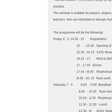
practice
The seminar is suitable for players, singe
teachers who are interested in strange 
The programme will be th
Friday, 6 . 3. 14.30 - 15 Regis
15 - 15.30 Opening of 
15.30 - 16.15 ILPO: Music of t
16.15 - 17 INGA & MAT
17 - 17.45 Di
17.45 - l8.30 Rhythmic
l8.30 - 20. 15 Tea
Saturday, 7 . 3. 8.00 - 9.00
9.00 - 10.30 Te
10.45 - 1l.30 Rhytmica
11.30 - 12.30 
12.30 - l4 JUHA: Singing