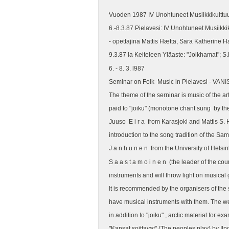
Vuoden 1987 IV Unohtuneet Musiikkikulttuurit
6.-8.3.87 Pielavesi: IV Unohtuneet Musiikkik
- opettajina Mattis Hætta, Sara Katherine H
9.3.87 la Keiteleen Yläaste: "Joikhamat"; S.
6. - 8. 3. l987
Seminar on Folk Music in 
The theme of the serninar is music of the a
paid to "joiku" (monotone chant sung by t
Juuso E i r a from Karasjoki and Mattis
introduction to the song tradition of the S
J a n h u n e n from the University of Helsi
S a a s t a m o i n e n (the leader of the
instruments and will throw light on mus
It is recommended by the organisers of the
have musical instruments with them. The we
in addition to "joiku" , arctic material for
"Kansat soittavat" (The peoples play) by I