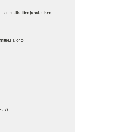
sanmusiikkiliiton ja paikallisen
nittelu ja johto
N, IS)