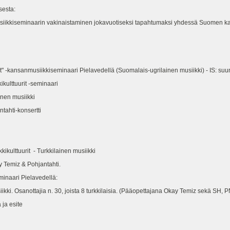
sesta:
usiikkiseminaarin vakinaistaminen jokavuotiseksi tapahtumaksi yhdessä Suomen kan
it" -kansanmusiikkiseminaari Pielavedellä (Suomalais-ugrilainen musiikki) - IS: suun
ikulttuurit -seminaari
ainen musiikki
tahti-konsertti
kikulttuurit - Turkkilainen musiikki
kay Temiz & Pohjantahti.
minaari Pielavedellä:
kki. Osanottajia n. 30, joista 8 turkkilaisia. (Pääopettajana Okay Temiz sekä SH, P
 ja esite