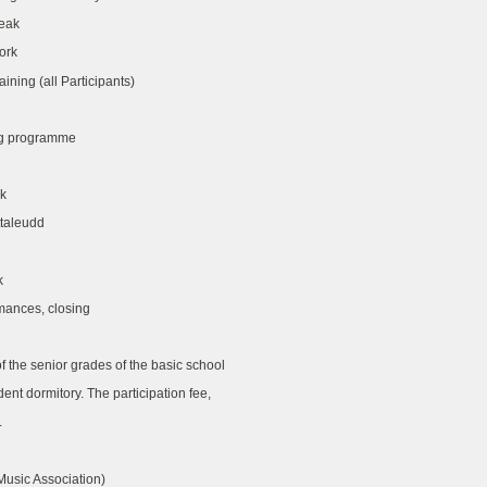
ee break
am work
all Participants)
inner
programme
 Breakfast
am work
olttaleudd
Lunch
am work
ces, closing
of the senior grades of the basic school
udent dormitory. The participation fee,
ing, is 195 FlM.
Music Association)