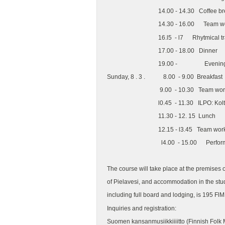
14.00 - 14.30 Coff
14.30 - 16.00 Te
16.l5 - l7 Rhytmical training (
17.00 - 18.00 D
19.00 - Evening 
Sunday, 8 . 3 . 8.00 - 9.00
9.00 - 10.30 Te
l0.45 - 11.30 ILPO: K
11.30 - 12. 15 
12.15 - l3.45 Te
l4.00 - 15.00 Performan
The course will take place at the premises 
of Pielavesi, and accommodation in the st
including full board and lodg
Inquiries and registration:
Suomen kansanmusiikkiiiitto (Finnish Folk 