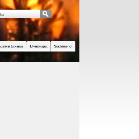
usiikin tutkimus
Etymologiat
Soidinmenot