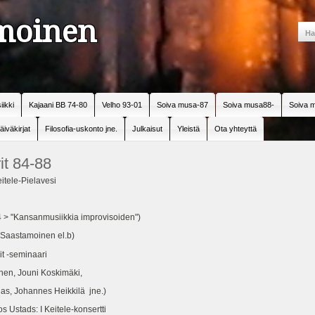
amoinen
iikki
Kajaani BB 74-80
Velho 93-01
Soiva musa-87
Soiva musa88-
Soiva m
äiväkirjat
Filosofia-uskonto jne.
Julkaisut
Yleistä
Ota yhteyttä
it 84-88
ele-Pielavesi
84 > "Kansanmusiikkia improvisoiden")
 Saastamoinen el.b)
it -seminaari
nen, Jouni Koskimäki,
gas, Johannes Heikkilä jne.)
os Ustads: I Keitele-konsertti