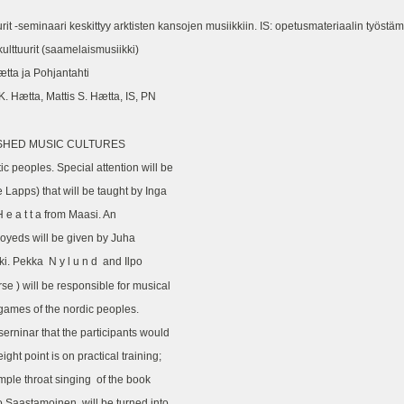
 -seminaari keskittyy arktisten kansojen musiikkiin. IS: opetusmateriaalin työstämin
ulttuurit (saamelaismusiikki)
ætta ja Pohjantahti
K. Hætta, Mattis S. Hætta, IS, PN
Pielavesi - VANISHED MUSIC CULTURES
rtic peoples. Special attention will be
he Lapps) that will be taught by Inga
 S. H e a t t a from Maasi. An
amoyeds will be given by Juha
nki. Pekka N y l u n d and Ilpo
 course ) will be responsible for musical
ical games of the nordic peoples.
 serninar that the participants would
ight point is on practical training;
 example throat singing of the book
lpo Saastamoinen, will be turned into