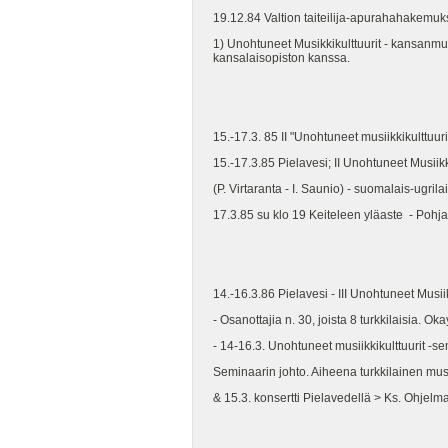
19.12.84 Valtion taiteilija-apurahahakemuk
1) Unohtuneet Musikkikulttuurit - kansanm
kansalaisopiston kanssa.
15.-17.3. 85 II "Unohtuneet musiikkikulttuur
15.-17.3.85 Pielavesi; II Unohtuneet Musiikk
(P. Virtaranta - I. Saunio) - suomalais-ugril
17.3.85 su klo 19 Keiteleen yläaste - Pohjan
14.-16.3.86 Pielavesi - III Unohtuneet Musiik
- Osanottajia n. 30, joista 8 turkkilaisia. O
- 14-16.3. Unohtuneet musiikkikulttuurit -se
Seminaarin johto. Aiheena turkkilainen musii
& 15.3. konsertti Pielavedellä > Ks. Ohjelma