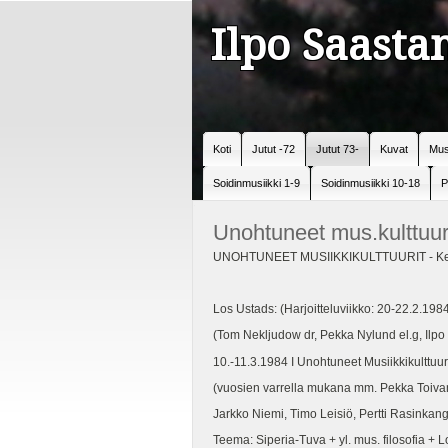
Ilpo Saast
Koti
Jutut -72
Jutut 73-
Kuvat
Mus
Soidinmusiikki 1-9
Soidinmusiikki 10-18
P
Unohtuneet mus.kulttuur
UNOHTUNEET MUSIIKKIKULTTUURIT - Keit
Los Ustads: (Harjoitteluviikko: 20-22.2.19
(Tom Nekljudow dr, Pekka Nylund el.g, Ilpo
10.-11.3.1984 I Unohtuneet Musiikkikulttuur
(vuosien varrella mukana mm. Pekka Toiva
Jarkko Niemi, Timo Leisiö, Pertti Rasinkan
Teema: Siperia-Tuva + yl. mus. filosofia + L