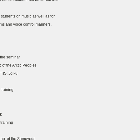
 .
rs, students on music as well as for
rhytms and voice control manners.
e following:
tration
the seminar
he Arctic Peoples
TIS: Joiku
nner
al training
m work
 Breakfast
am work
l training
Lunch
 of the Samoyeds