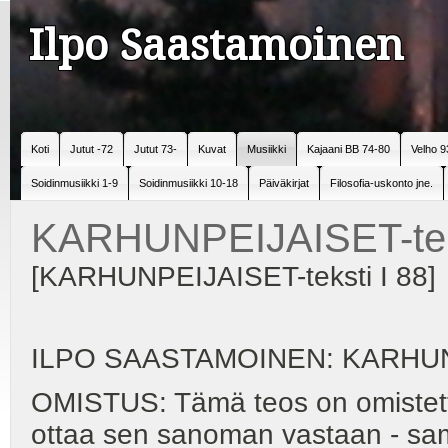
Ilpo Saastamoinen
Koti
Jutut -72
Jutut 73-
Kuvat
Musiikki
Kajaani BB 74-80
Velho 9
Soidinmusiikki 1-9
Soidinmusiikki 10-18
Päiväkirjat
Filosofia-uskonto jne.
KARHUNPEIJAISET-teks
[KARHUNPEIJAISET-teksti I 88]
ILPO SAASTAMOINEN: KARHU
OMISTUS: Tämä teos on omistettu
ottaa sen sanoman vastaan - sa