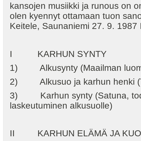
kansojen musiikki ja runous on om
olen kyennyt ottamaan tuon sano
Keitele, Saunaniemi 27. 9. 1987
I KARHUN SYNTY
1) Alkusynty (Maailman luom
2) Alkusuo ja karhun henki (T
3) Karhun synty (Satuna, tod
laskeutuminen alkusuolle)
II KARHUN ELÄMÄ JA KU