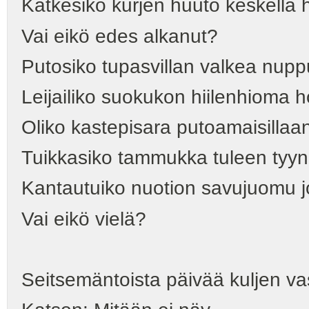
Katkesiko kurjen huuto keskellä
Vai eikö edes alkanut?
Putosiko tupasvillan valkea nupp
Leijailiko suokukon hiilenhioma 
Oliko kastepisara putoamaisilla
Tuikkasiko tammukka tuleen tyy
Kantautuiko nuotion savujuomu j
Vai eikö vielä?
Seitsemäntoista päivää kuljen va