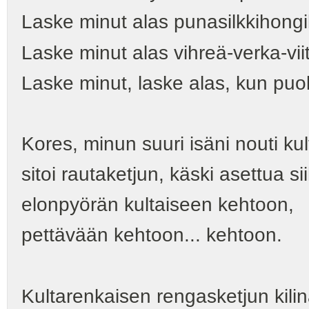
Laske minut alas punasilkkihong
Laske minut alas vihreä-verka-vii
Laske minut, laske alas, kun puoli
Kores, minun suuri isäni nouti ku
sitoi rautaketjun, käski asettua si
elonpyörän kultaiseen kehtoon,
pettävään kehtoon... kehtoon.
Kultarenkaisen rengasketjun kilinä