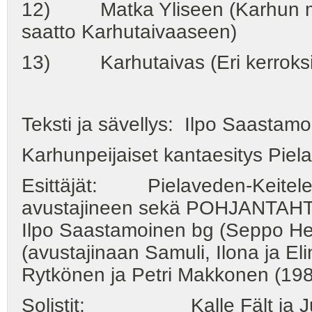
12) Matka Yliseen (Karhun mu
saatto Karhutaivaaseen)
13) Karhutaivas (Eri kerroksis
Teksti ja sävellys: Ilpo Saast
Karhunpeijaiset kantaesitys Piela
Esittäjät: Pielaveden-Keitelee
avustajineen sekä POHJANTAHTI-y
Ilpo Saastamoinen bg (Seppo He
(avustajinaan Samuli, Ilona ja E
Rytkönen ja Petri Makkonen (198
Solistit: Kalle Fä