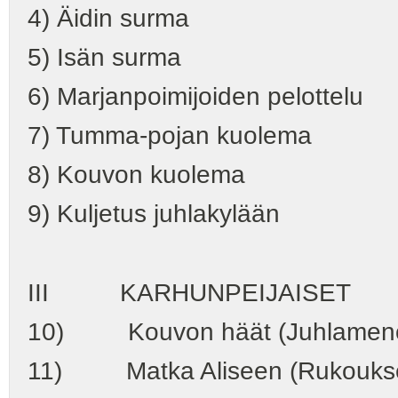
4) Äidin surma
5) Isän surma
6) Marjanpoimijoiden pelottelu
7) Tumma-pojan kuolema
8) Kouvon kuolema
9) Kuljetus juhlakylään
III KARHUNPEIJAISET
10) Kouvon häät (Juhlamenoje
11) Matka Aliseen (Rukoukset es