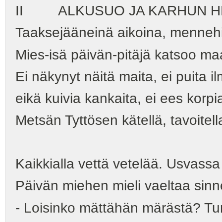
II ALKUSUO JA KARHUN H
Taaksejääneinä aikoina, menneh
Mies-isä päivän-pitäjä katsoo maa
Ei näkynyt näitä maita, ei puita il
eikä kuivia kankaita, ei ees korpi
Metsän Tyttösen kätellä, tavoitella
Kaikkialla vettä vetelää. Usvassa
Päivän miehen mieli vaeltaa sinn
- Loisinko mättähän märästä? Tur