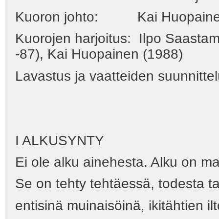
Kuoron johto: Kai Huopainen 
Kuorojen harjoitus: Ilpo Saastam
-87), Kai Huopainen (1988)
Lavastus ja vaatteiden suunnittel
I ALKUSYNTY
Ei ole alku ainehesta. Alku on m
Se on tehty tehtäessä, todesta ta
entisinä muinaisöinä, ikitähtien il