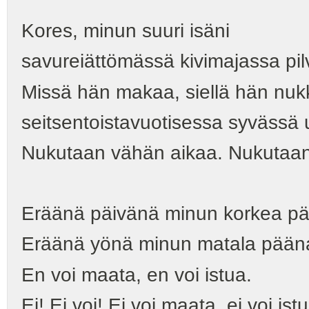
Kores, minun suuri isäni
savureiättömässä kivimajassa pil
Missä hän makaa, siellä hän nuk
seitsentoistavuotisessa syvässä
Nukutaan vähän aikaa. Nukutaan 
Eräänä päivänä minun korkea pää
Eräänä yönä minun matala päänal
En voi maata, en voi istua.
Ei! Ei voi! Ei voi maata, ei voi ist