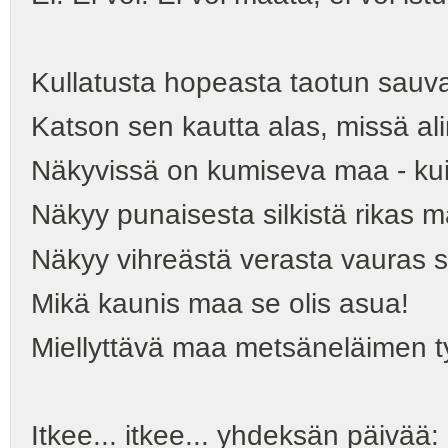
Kullatusta hopeasta taotun sauv
Katson sen kautta alas, missä al
Näkyvissä on kumiseva maa - kui
Näkyy punaisesta silkistä rikas m
Näkyy vihreästä verasta vauras s
Mikä kaunis maa se olis asua!
Miellyttävä maa metsäneläimen ty
Itkee... itkee... yhdeksän päivää: