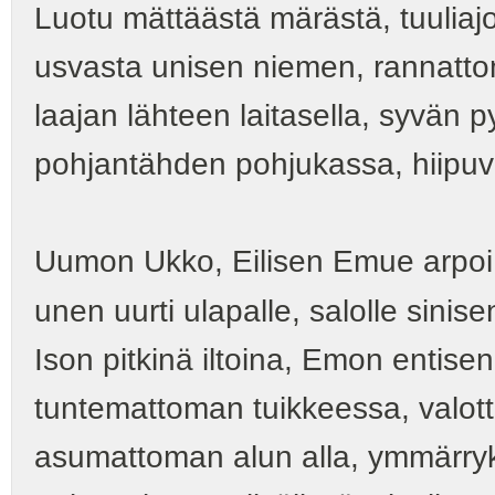
Luotu mättäästä märästä, tuuliaj
usvasta unisen niemen, rannatto
laajan lähteen laitasella, syvän p
pohjantähden pohjukassa, hiipuv
Uumon Ukko, Eilisen Emue arpoi 
unen uurti ulapalle, salolle sini
Ison pitkinä iltoina, Emon entise
tuntemattoman tuikkeessa, valot
asumattoman alun alla, ymmärry