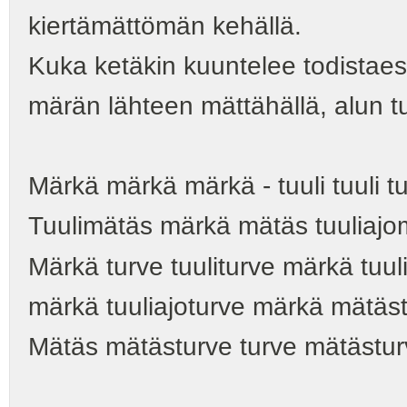
kiertämättömän kehällä.
Kuka ketäkin kuuntelee todistae
märän lähteen mättähällä, alun tuu
Märkä märkä märkä - tuuli tuuli tuu
Tuulimätäs märkä mätäs tuuliajo
Märkä turve tuuliturve märkä tuuli
märkä tuuliajoturve märkä mätäs
Mätäs mätästurve turve mätästur