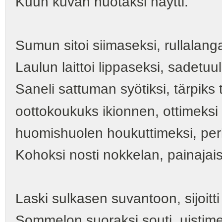
Kuun kuvan nuotaksi näytti.
Sumun sitoi siimaseksi, rullalang
Laulun laittoi lippaseksi, sadetuule
Saneli sattuman syötiksi, tärpiks 
oottokoukuks ikionnen, ottimeksi
huomishuolen houkuttimeksi, perho
Kohoksi nosti nokkelan, painajais
Laski sulkasen suvantoon, sijoitt
Sommelon suoraksi souti, uistime