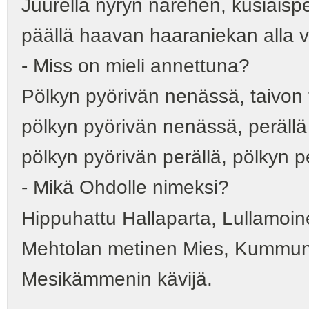
Juurella nyryn närehen, kusiaisp
päällä haavan haaraniekan alla vi
- Miss on mieli annettuna?
Pölkyn pyörivän nenässä, taivon
pölkyn pyörivän nenässä, peräll
pölkyn pyörivän perällä, pölkyn p
- Mikä Ohdolle nimeksi?
Hippuhattu Hallaparta, Lullamoi
Mehtolan metinen Mies, Kummun
Mesikämmenin kävijä.