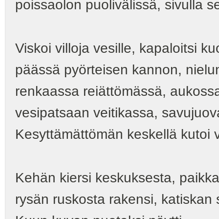
poissaolon puolivälissä, sivulla s
Viskoi villoja vesille, kapaloitsi ku
päässä pyörteisen kannon, niel
renkaassa reiättömässä, aukos
vesipatsaan veitikassa, savujuov
Kesyttämättömän keskellä kutoi v
Kehän kiersi keskuksesta, paikk
rysän ruskosta rakensi, katiskan 