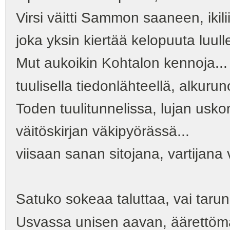
Virsi väitti Sammon saaneen, ikil
joka yksin kiertää kelopuuta luu
Mut aukoikin Kohtalon kennoja...
tuulisella tiedonlähteellä, alkur
Toden tuulitunnelissa, lujan usk
väitöskirjan väkipyörässä...
viisaan sanan sitojana, vartijana
Satuko sokeaa taluttaa, vai tarun
Usvassa unisen aavan, äärettöm