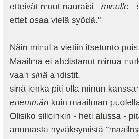
etteivät muut nauraisi
- minulle
- s
ettet osaa vielä syödä."
Näin minulta vietiin itsetunto pois
Maailma ei ahdistanut minua nur
vaan
sinä
ahdistit,
sinä jonka piti olla minun kanssa
enemmän
kuin maailman puolell
Olisiko silloinkin - heti alussa - p
anomasta hyväksymistä "maailmal