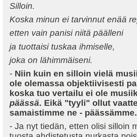
Silloin.
Koska minun ei tarvinnut enää re
etten vain panisi niitä päälleni
ja tuottaisi tuskaa ihmiselle,
joka on lähimmäiseni.
-
Niin kuin en silloin vielä mu
ole olemassa objektiivisesti p
koska tuo vertailu ei ole musii
päässä
. Eikä "tyyli" ollut vaat
samaistimme ne - päässämme.
- Ja nyt tiedän, etten olisi sillo
tuosta ahdistetusta nurkasta poi