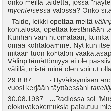
onko meillä taidetta, jossa "näyte
myönteisessä
valossa? Onko sitä
- Taide, leikki opettaa meitä
väli
kohtalosta, opettaa kestämään tak
Kunhan vain huomataan, kuinka 
omaa kohtaloamme. Nyt kun itse 
mitään tuon kohtalon vaakatasap
Välinpitämättömyys ei ole passii
välillä, mistä minä olen voinut ol
29.8.87 - Hyväksymisen anomin
vuosi kerjään täyttäessäni
taitei
30.08.1987 ...Radiossa soi "Mus
elokuvakokemuksia palautuu miel