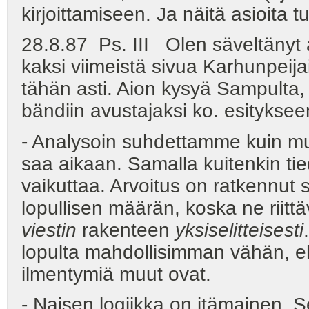
kirjoittamiseen. Ja näitä asioita
28.8.87 Ps. III Olen säveltänyt al
kaksi viimeistä sivua Karhunpeijai
tähän asti. Aion kysyä Sampulta,
bändiin avustajaksi ko. esitykseen
- Analysoin suhdettamme kuin mus
saa aikaan. Samalla kuitenkin tie
vaikuttaa. Arvoitus on ratkennut 
lopullisen määrän, koska ne riittä
viestin
rakenteen
yksiselitteisesti
lopulta mahdollisimman vähän, ehk
ilmentymiä muut ovat.
- Naisen logiikka on itämainen. 