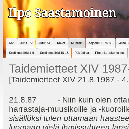
Ilpo Saastamoinen
Koti
Jutut -72
Jutut 73-
Kuvat
Musiikki
Kajaani BB 74-80
Velho 9
Soidinmusiikki 1-9
Soidinmusiikki 10-18
Päiväkirjat
Filosofia-uskonto jne.
Taidemietteet XIV 1987
[Taidemietteet XIV 21.8.1987 - 4
21.8.87 - Niin kuin olen otta
harrastaja-muusikoille ja -kuoroill
sisällöksi tulen ottamaan haaste
luomaan vielä ihmissuhteen lapsi