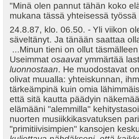
"Minä olen pannut tähän koko el
mukana tässä yhteisessä työssä
24.8.87, klo. 06.50. - Yli viikon ol
säveltänyt. Ja tänään saattaa ol
...Minun tieni on ollut täsmälle
Useimmat
osaavat
ymmärtää last
luonnostaan
. He muodostavat on
olivat muualla: yhteiskunnan, ih
tärkeämpinä kuin omia lähimmäis-s
että sitä kautta päädyin näkemään
elämääni "alemmilla" kehitystasoi
nuorten musiikkikasvatuksen pari
"primitiivisimpien" kansojen kes
kuljettava nähdäkseni, että kaikke