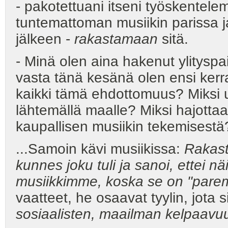
- pakotettuani itseni työskentel
tuntemattoman musiikin parissa ja
jälkeen -
rakastamaan
sitä.
- Minä olen aina hakenut ylityspa
vasta tänä kesänä olen ensi kerr
kaikki tämä ehdottomuus? Miksi
lähtemällä maalle? Miksi hajottaa 
kaupallisen musiikin tekemisestä
...Samoin kävi musiikissa:
Rakast
kunnes joku tuli ja sanoi, ettei n
musiikkimme, koska se on "pare
vaatteet, he osaavat tyylin, jota 
sosiaalisten, maailman kelpaavu