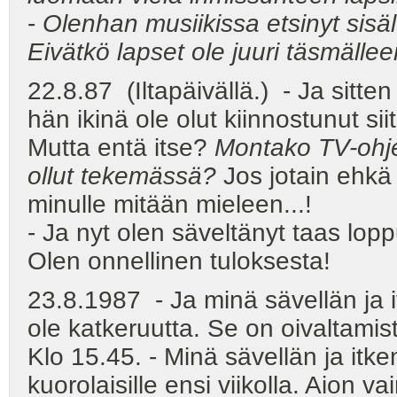
-
Olenhan musiikissa etsinyt sisältö
Eivätkö lapset ole juuri täsmäll
22.8.87 (Iltapäivällä.) - Ja sitten 
hän ikinä ole olut kiinnostunut sii
Mutta entä itse?
Montako TV-ohje
ollut tekemässä?
Jos jotain ehkä 
minulle mitään mieleen...!
- Ja nyt olen säveltänyt taas lop
Olen onnellinen tuloksesta!
23.8.1987 - Ja minä sävellän ja 
ole katkeruutta. Se on oivaltamis
Klo 15.45. - Minä sävellän ja itk
kuorolaisille ensi viikolla. Aion 