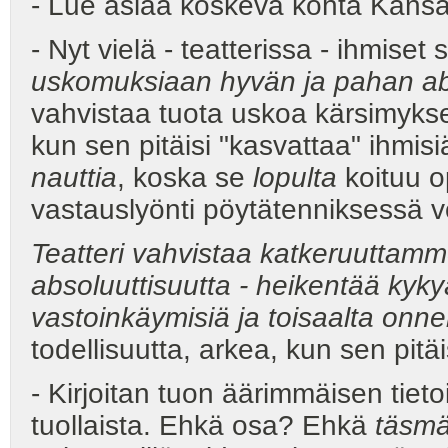
- Lue asiaa koskeva kohta Kansat
- Nyt vielä - teatterissa - ihmiset
uskomuksiaan hyvän ja pahan ab
vahvistaa tuota uskoa kärsimyks
kun sen pitäisi "kasvattaa" ihmis
nauttia
, koska se
lopulta
koituu o
vastauslyönti pöytätenniksessä 
Teatteri vahvistaa katkeruuttamme
absoluuttisuutta - heikentää ky
vastoinkäymisiä ja toisaalta onn
todellisuutta, arkea, kun sen pitäi
- Kirjoitan tuon äärimmäisen tietois
tuollaista. Ehkä osa? Ehkä
täsmä