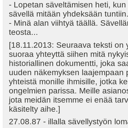
- Lopetan säveltämisen heti, kun 
sävellä mitään yhdeksään tuntiin
- Minä alan viihtyä täällä. Sävell
teosta...
[18.11.2013: Seuraava teksti on 
suoraa yhteyttä siihen mitä nykyis
historiallinen dokumentti, joka saa
uuden näkemyksen laajempaan p
yhteistä monille ihmisille, jotka
ongelmien parissa. Meille asianos
jota meidän itsemme ei enää tarvi
käsitelty aihe.]
27.08.87 - illalla sävellystyön lo