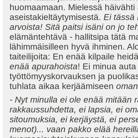
huomaamaan. Mielessä häivähti a
aseistakieltäytymisestä.
Ei tässä
arvoista! Sitä paitsi isäni on jo 
elämäntehtävä - hallitsipa tätä m
lähimmäisilleen hyvä ihminen. Al
taiteilijoita: En enää kilpaile he
enää apurahoista
! Ei minua auta
työttömyyskorvauksen ja puolikas-
tuhlata aikaa kerjäämiseen
oman 
- Nyt minulla ei ole enää mitään ra
rakkaussuhdetta, ei lapsia, ei oma
sitoumuksia, ei kerjäystä, ei pers
menot)... vaan pakko elää hereil