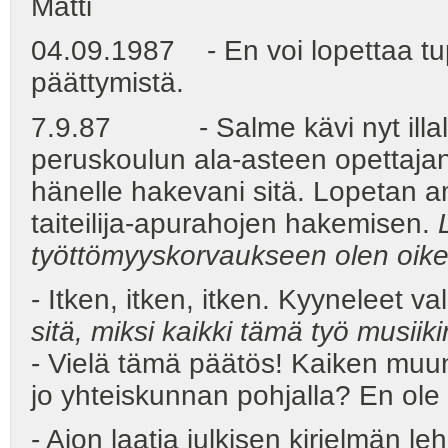
Matti
04.09.1987 - En voi lopettaa tu
päättymistä.
7.9.87 - Salme kävi nyt illalla
peruskoulun ala-asteen opettajan
hänelle hakevani sitä. Lopetan 
taiteilija-apurahojen hakemisen.
työttömyyskorvaukseen olen oike
- Itken, itken, itken. Kyyneleet va
sitä, miksi kaikki tämä työ musiiki
- Vielä tämä päätös! Kaiken muun
jo yhteiskunnan pohjalla? En ole 
- Aion laatia julkisen kirjelmän le