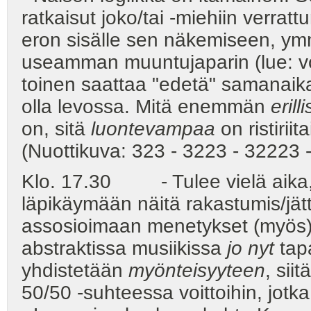
ratkaisut joko/tai -miehiin verra
eron sisälle sen näkemiseen, ymmä
useamman muuntujaparin (lue: v
toinen saattaa "edetä" samanaika
olla levossa. Mitä enemmän
erilli
on, sitä
luontevampaa
on ristirii
(Nuottikuva: 323 - 3223 - 32223 
Klo. 17.30 - Tulee vielä aika, jo
läpikäymään näitä rakastumis/jät
assosioimaan menetykset (myös
abstraktissa musiikissa
jo nyt
tap
yhdistetään
myönteisyyteen
, sii
50/50 -suhteessa voittoihin, jotk