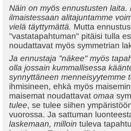
Näin on myös ennustusten laita
ilmaistessaan alitajuntamme voim
vielä täyttymättä.
Mutta ennustus
"vastatapahtuman" pitäisi tulla e
noudattavat myös symmetrian lak
Ja ennustaja "näkee" myös tapah
olla jossain kummallisessa kään
synnyttäneen menneisyytemme t
ihmisineen, ehkä myös maisemineen
maisemat noudattavat
omaa
symm
tulee
, se tulee siihen ympäristöön
vuorossa. Ja sattuman luonteesta
laskemaan, milloin
tuleva tapaht