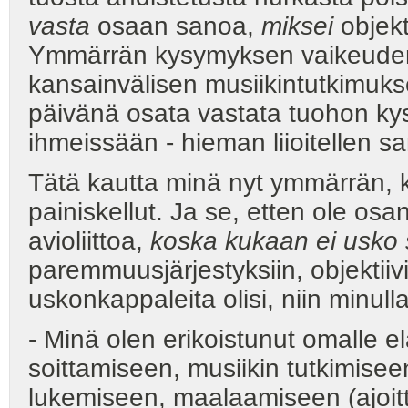
vasta
osaan sanoa,
miksei
objekt
Ymmärrän kysymyksen vaikeuden 
kansainvälisen musiikintutkimuks
päivänä osata vastata tuohon k
ihmeissään - hieman liioitellen s
Tätä kautta minä nyt ymmärrän, 
painiskellut. Ja se, etten ole osa
avioliittoa,
koska kukaan ei usko 
paremmuusjärjestyksiin, objektiivis
uskonkappaleita olisi, niin minull
- Minä olen erikoistunut omalle e
soittamiseen, musiikin tutkimisee
lukemiseen, maalaamiseen (ajoit