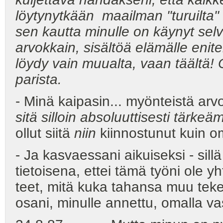
löytynytkään maailman "turuilta"
sen kautta minulle on käynyt sel
arvokkain, sisältöä elämälle enit
löydy vain muualta, vaan täältä!
parista.
- Minä kaipasin... myönteistä ar
sitä silloin absoluuttisesti tärkeäm
ollut siitä
niin
kiinnostunut kuin o
- Ja kasvaessani aikuiseksi - sillä
tietoisena, ettei tämä työni ole
teet, mitä kuka tahansa muu tek
osani, minulle annettu, omalla vas