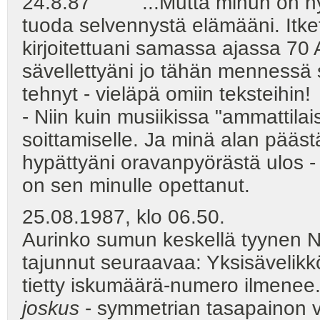
24.8.87 ...Mutta minun on nyt 
tuoda selvennystä elämääni. Itk
kirjoitettuani samassa ajassa 70 
sävellettyäni jo tähän mennessä 
tehnyt - vieläpä omiin teksteihin!
- Niin kuin musiikissa "ammattil
soittamiselle. Ja minä alan päästä
hypättyäni oravanpyörästä ulos - 
on sen minulle opettanut.
25.08.1987, klo 06.50.
Aurinko sumun keskellä tyynen Ni
tajunnut seuraavaa: Yksisävelik
tietty iskumäärä-numero ilmenee
joskus
- symmetrian tasapainon v