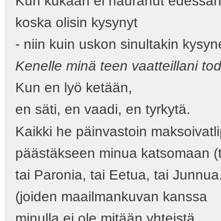
Kun kukaan ei nauranut edessän
koska olisin kysynyt
- niin kuin uskon sinultakin kysyn
Kenelle minä teen vaatteillani to
Kun en lyö ketään,
en säti, en vaadi, en tyrkytä.
Kaikki he päinvastoin maksoivatl
päästäkseen minua katsomaan (t
tai Paronia, tai Eetua, tai Junnua.
(joiden maailmankuvan kanssa
minulla ei ole mitään yhteistä,