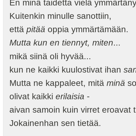
En minä taidetta vielä ymmärtäny
Kuitenkin minulle sanottiin,
että
pitää
oppia ymmärtämään.
Mutta kun en tiennyt, miten
...
mikä siinä oli hyvää...
kun ne kaikki kuulostivat ihan
sam
Mutta ne kappaleet, mitä
minä
soi
olivat kaikki
erilaisia
-
aivan samoin kuin virret eroavat toi
Jokainenhan sen tietää.