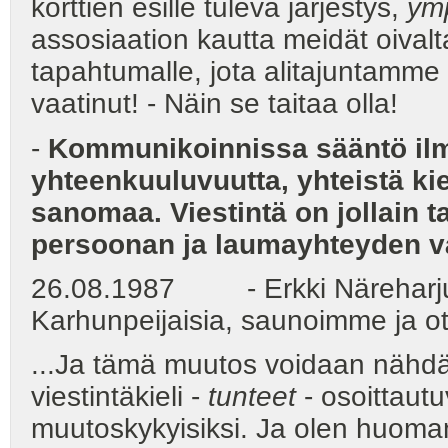
korttien esille tuleva järjestys,
ym
assosiaation kautta meidät oival
tapahtumalle, jota alitajuntamm
vaatinut! - Näin se taitaa olla!
-
Kommunikoinnissa sääntö ilma
yhteenkuuluvuutta, yhteistä kie
sanomaa. Viestintä on jollain t
persoonan ja laumayhteyden väl
26.08.1987 - Erkki Näreharju o
Karhunpeijaisia, saunoimme ja ot
...Ja tämä muutos voidaan nähdä 
viestintäkieli -
tunteet
- osoittautu
muutoskykyisiksi. Ja olen huomann