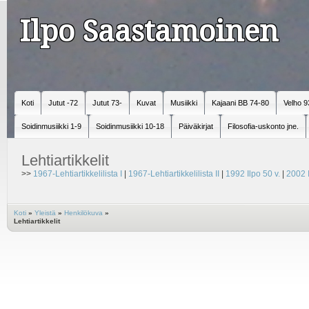
Ilpo Saastamoinen
Koti
Jutut -72
Jutut 73-
Kuvat
Musiikki
Kajaani BB 74-80
Velho 9
Soidinmusiikki 1-9
Soidinmusiikki 10-18
Päiväkirjat
Filosofia-uskonto jne.
Lehtiartikkelit
>>
1967-Lehtiartikkelilista I
|
1967-Lehtiartikkelilista II
|
1992 Ilpo 50 v.
|
2002 I
Koti
»
Yleistä
»
Henkilökuva
»
Lehtiartikkelit