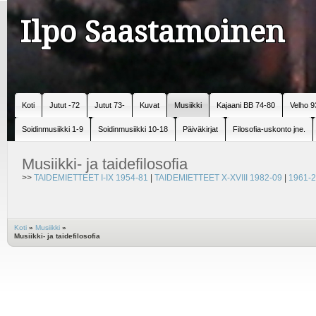
Ilpo Saastamoinen
Koti
Jutut -72
Jutut 73-
Kuvat
Musiikki
Kajaani BB 74-80
Velho 9
Soidinmusiikki 1-9
Soidinmusiikki 10-18
Päiväkirjat
Filosofia-uskonto jne.
Musiikki- ja taidefilosofia
>>
TAIDEMIETTEET I-IX 1954-81
|
TAIDEMIETTEET X-XVIII 1982-09
|
1961-2
Koti
»
Musiikki
»
Musiikki- ja taidefilosofia