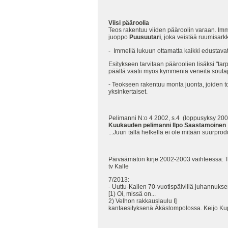
Viisi pääroolia
Teos rakentuu viiden pääroolin varaan. Imme
juoppo
Puusuutari
, joka veistää ruumisark
- Immeliä lukuun ottamatta kaikki edustavat
Esitykseen tarvitaan pääroolien lisäksi "ta
päällä vaatii myös kymmeniä veneitä souta
- Teokseen rakentuu monta juonta, joiden to
yksinkertaiset.
Pelimanni N:o 4 2002, s.4 (loppusyksy 20
Kuukauden pelimanni Ilpo Saastamoinen
...Juuri tällä hetkellä ei ole mitään suurpr
Päiväämätön kirje 2002-2003 vaihteessa: Ter
tv Kalle
7/2013:
- Uuttu-Kallen 70-vuotispäivillä juhannuks
[1) Oi, missä on...
2) Velhon rakkauslaulu I]
kantaesityksenä Äkäslompolossa. Keijo Kupi