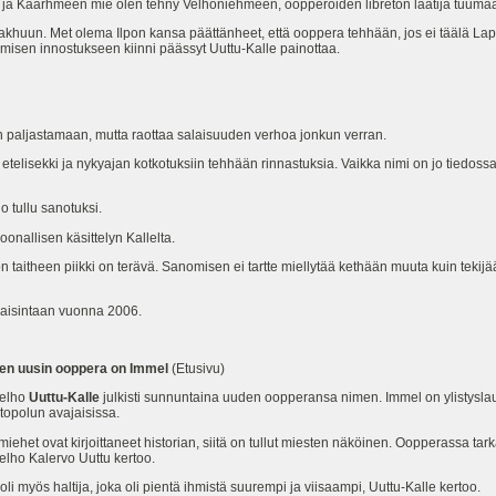
n ja Käärhmeen mie olen tehny Velhoniehmeen, oopperoiden libreton laatija tuuma
huun. Met olema Ilpon kansa päättänheet, että ooppera tehhään, jos ei täälä Lapiss
kemisen innostukseen kiinni päässyt Uuttu-Kalle painottaa.
paljastamaan, mutta raottaa salaisuuden verhoa jonkun verran.
etelisekki ja nykyajan kotkotuksiin tehhään rinnastuksia. Vaikka nimi on jo tiedossa
o tullu sanotuksi.
nallisen käsittelyn Kallelta.
on taitheen piikki on terävä. Sanomisen ei tartte miellytää kethään muuta kuin tekijä
kaisintaan vuonna 2006.
len uusin ooppera on Immel
(Etusivu)
velho
Uuttu-Kalle
julkisti sunnuntaina uuden oopperansa nimen. Immel on ylistyslaulu 
opolun avajaisissa.
 miehet ovat kirjoittaneet historian, siitä on tullut miesten näköinen. Oopperassa ta
elho Kalervo Uuttu kertoo.
li myös haltija, joka oli pientä ihmistä suurempi ja viisaampi, Uuttu-Kalle kertoo.