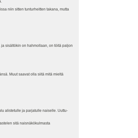
a.
a niin sitten tunturheitten takana, mutta
 ja sisältökin on hahmollaan, on töitä paljon
änsä. Muut saavat olla siitä mitä mieltä
alistetulle ja parjatulle naiselle. Uuttu-
rkastelen sitä naisnäkökulmasta