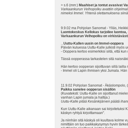
> s.6 (mm:)
Maahiset ja tontut avasivat V
Varkaankurun Velhopolku avattiin ohjelmal
nimeksi Immel. Yhtenä olettamuksena siinä 
9.9.02 ma Pohjolan Sanomat - Ylläs, Heikki
Luontokeskus Kellokas tarjoilee luontoa, 
Varkaankurun Velhopolku on virkistävästi
...
Uuttu-Kallen uusin on Immel-ooppera
Päivän kuluessa Uuttu-Kalle julkisti myös u
- Ooppera kertoo esimerkiksi siitä, että kun 
Tässä oopperassa tarkastelen sitä naisnäkö
Hän kertoo oopperan sijoittuvan sillä lailla
- Immel oli Lapin ihmisen yksi Jumala. Hän ol
11.9.02 Pohjolan Sanomat - Äkäslompolo, (t
Paikka sanelee oopperan sisällön
(Kuvateksti: Uuttu-Kalle on sijoittanut mi
vanhan Lapin jumala ja haltija.)
Uuttu-Kalle pitää Kesänkijärven päätä ihan
Kun Uuttu-Kalle aikanaan sai kirjoitetuksi
käskyn ryhtyä kirjoittamaan".
Ja niinhän sitä käskyä oli kuultava kolme vu
nimittäin on tuo paikkakysymys hyvin tärkeä