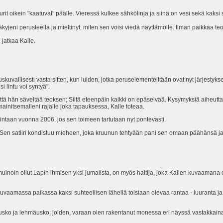
rit oikein "kaatuvat" päälle. Vieressä kulkee sähkölinja ja siinä on vesi sekä kaksi
yjeni perusteella ja miettinyt, miten sen voisi viedä näyttämölle. Ilman paikkaa teok
jatkaa Kalle.
skuvallisesti vasta sitten, kun luiden, jotka peruselementeiltään ovat nyt järjestyks
i lintu voi syntyä".
ttä hän säveltää teoksen; Siitä eteenpäin kaikki on epäselvää. Kysymyksiä aiheut
 mainitsemalleni rajalle joka tapauksessa, Kalle toteaa.
intaan vuonna 2006, jos sen toimeen tartutaan nyt pontevasti.
lle. Sen satiiri kohdistuu mieheen, joka kruunun tehtyään pani sen omaan päähänsä
uinoin ollut Lapin ihmisen yksi jumalista, on myös haltija, joka Kallen kuvaaman
vaamassa paikassa kaksi suhteellisen lähellä toisiaan olevaa rantaa - luuranta ja
ousko ja lehmäusko; joiden, varaan olen rakentanut monessa eri näyssä vastakkainas