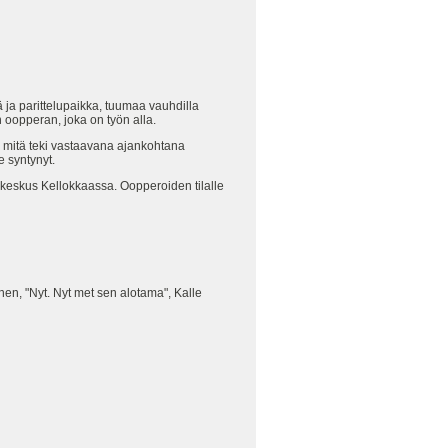
ja parittelupaikka, tuumaa vauhdilla
oopperan, joka on työn alla.
ä, mitä teki vastaavana ajankohtana
e syntynyt.
okeskus Kellokkaassa. Oopperoiden tilalle
ihen, "Nyt. Nyt met sen alotama", Kalle