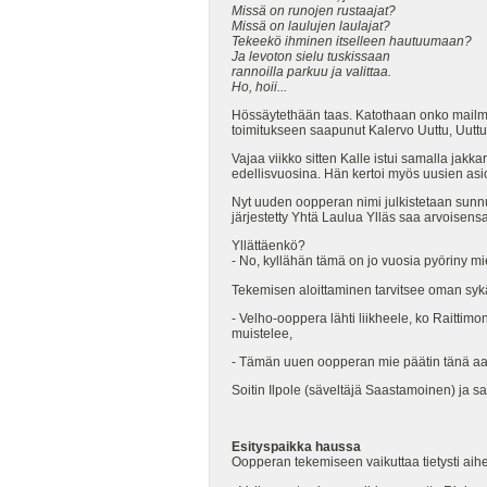
Missä on runojen rustaajat?
Missä on laulujen laulajat?
Tekeekö ihminen itselleen hautuumaan?
Ja levoton sielu tuskissaan
rannoilla parkuu ja valittaa.
Ho, hoii...
Hössäytethään taas. Katothaan onko mailmas
toimitukseen saapunut Kalervo Uuttu, Uutt
Vajaa viikko sitten Kalle istui samalla jak
edellisvuosina. Hän kertoi myös uusien asi
Nyt uuden oopperan nimi julkistetaan sunn
järjestetty Yhtä Laulua Ylläs saa arvoisen
Yllättäenkö?
- No, kyllähän tämä on jo vuosia pyöriny mi
Tekemisen aloittaminen tarvitsee oman sy
- Velho-ooppera lähti liikheele, ko Raittimo
muistelee,
- Tämän uuen oopperan mie päätin tänä aam
Soitin Ilpole (säveltäjä Saastamoinen) ja sa
Esityspaikka haussa
Oopperan tekemiseen vaikuttaa tietysti aihe,