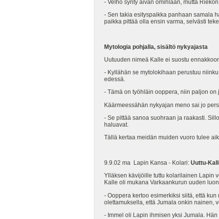
- Velho synty aivan omihlaan, mutta Rieko
- Sen takia esityspaikka panhaan samala hak
paikka pittää olla ensin varma, selvästi te
Mytologia pohjalla, sisältö nykyajasta
Uutuuden nimeä Kalle ei suostu ennakkoon 
- Kyllähän se mytolokihaan perustuu niinku 
edessä.
- Tämä on työhläin ooppera, niin paljon on j
Käärmeessähän nykyajan meno sai jo persoo
- Se pittää sanoa suohraan ja raakasti. Sill
haluavat.
Tällä kertaa meidän muiden vuoro tulee ai
9.9.02 ma Lapin Kansa - Kolari:
Uuttu-Kal
Ylläksen kävijöille tuttu kolarilainen Lapin 
Kalle oli mukana Varkaankurun uuden luont
- Ooppera kertoo esimerkiksi siitä, että kun
olettamuksella, että Jumala onkin nainen, v
- Immel oli Lapin ihmisen yksi Jumala. Hän o