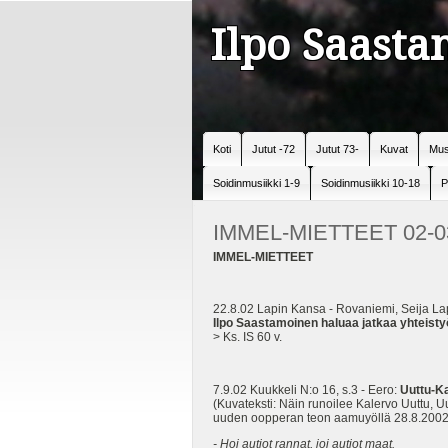
Ilpo Saast
Koti
Jutut -72
Jutut 73-
Kuvat
Mus
Soidinmusiikki 1-9
Soidinmusiikki 10-18
P
IMMEL-MIETTEET 02-0
IMMEL-MIETTEET
22.8.02 Lapin Kansa - Rovaniemi, Seija La
Ilpo Saastamoinen haluaa jatkaa yhteisty
> Ks. IS 60 v.
7.9.02 Kuukkeli N:o 16, s.3 - Eero:
Uuttu-Kal
(Kuvateksti: Näin runoilee Kalervo Uuttu, 
uuden oopperan teon aamuyöllä 28.8.2002, 
- Hoi autiot rannat, joi autiot maat.