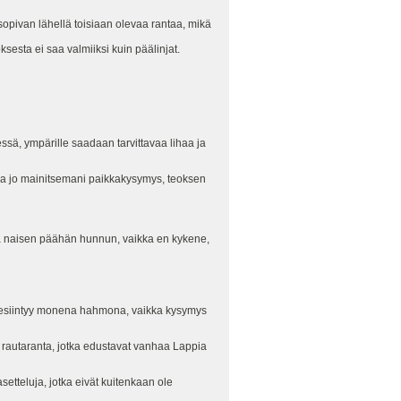
 sopivan lähellä toisiaan olevaa rantaa, mikä
sesta ei saa valmiiksi kuin päälinjat.
essä, ympärille saadaan tarvittavaa lihaa ja
taa jo mainitsemani paikkakysymys, teoksen
 ja naisen päähän hunnun, vaikka en kykene,
a esiintyy monena hahmona, vaikka kysymys
 rautaranta, jotka edustavat vanhaa Lappia
etteluja, jotka eivät kuitenkaan ole