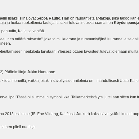
lin lisäksi siinä ovat
Seppä Rautio
. Hän on raudantietäjä/-takoja, joka takoo kahle
kuja ja hoilaa ruokottomia lauluja. Lisäksi tulevat nuuskanaamainen
Köydenpunoj
 pahuutta, Kalle selventää.
rpeellinen määrä rahvasta", joka toimii kuorona ja rummunlyöjinä luurannalla seidal
jineen.
teuttamiseen henkilöitä tarvitaan. Yleisesti ottaen lavasteet tulevat olemaan muil
02) Päätoimittaja Jukka Nuoranne:
oduktiota meneillä, vaikka joitakin sävellyssuunnitelmia on - mahdollisesti Uuttu-Kal
ve Ilpo! Tässä olisi Immelin symboliikka. Taikamerkeistä ym. jutellaan sitten kun 
ena 2013 esitimme (IS, Ene Viidang, Kai-Jussi Jankeri) kaksi sävellystäni Immel-oo
ainen piteli nuotteja.