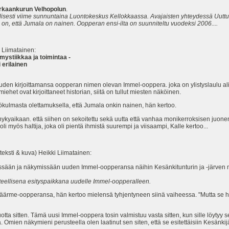
arkaankurun Velhopolun
.
lisesti viime sunnuntaina Luontokeskus Kellokkaassa. Avajaisten yhteydessä Uutt
on, että Jumala on nainen. Oopperan ensi-ilta on suunniteltu vuodeksi 2006....
 Liimatainen:
mystiikkaa ja toimintaa -
 erilainen
uden kirjoittamansa oopperan nimen olevan Immel-ooppera. joka on ylistyslaulu alist
miehet ovat kirjoittaneet historian, siitä on tullut miesten näköinen.
kulmasta olettamuksella, että Jumala onkin nainen, hän kertoo.
 nykyaikaan. että siihen on sekoitettu sekä uutta että vanhaa monikerroksisen juone
i myös haltija, joka oli pientä ihmistä suurempi ja viisaampi, Kalle kertoo...
eksti & kuva) Heikki Liimatainen:
elessään ja näkymissään uuden Immel-oopperansa näihin Kesänkitunturin ja -järven m
teellisena esityspaikkana uudelle Immel-oopperalleen.
 Käärme-oopperansa, hän kertoo mielensä tyhjentyneen siinä vaiheessa. "Mutta se hi
otta sitten. Tämä uusi Immel-ooppera tosin valmistuu vasta sitten, kun sille löytyy 
. Omien näkymieni perusteella olen laatinut sen siten, että se esitettäisiin Kesänk