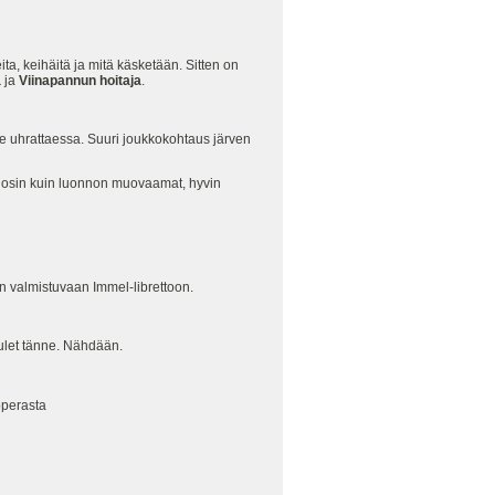
ita, keihäitä ja mitä käsketään. Sitten on
a
ja
Viinapannun hoitaja
.
le uhrattaessa. Suuri joukkokohtaus järven
ta osin kuin luonnon muovaamat, hyvin
len valmistuvaan Immel-librettoon.
tulet tänne. Nähdään.
pperasta