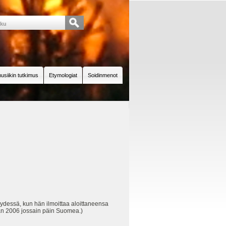
usiikin tutkimus
Etymologiat
Soidinmenot
eydessä, kun hän ilmoittaa aloittaneensa
aan 2006 jossain päin Suomea.)