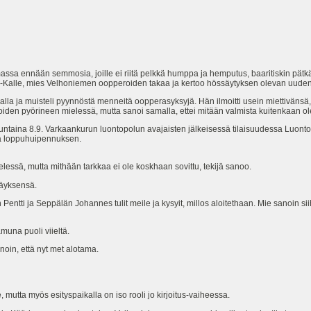
sa ennään semmosia, joille ei riitä pelkkä humppa ja hemputus, baaritiskin pätkä 
u-Kalle, mies Velhoniemen oopperoiden takaa ja kertoo hössäytyksen olevan uuden 
karalla ja muisteli pyynnöstä menneitä oopperasyksyjä. Hän ilmoitti usein miettiväns
oiden pyörineen mielessä, mutta sanoi samalla, ettei mitään valmista kuitenkaan ol
untaina 8.9. Varkaankurun luontopolun avajaisten jälkeisessä tilaisuudessa Luont
sa loppuhuipennuksen.
elessä, mutta mithään tarkkaa ei ole koskhaan sovittu, tekijä sanoo.
käyksensä.
n Pentti ja Seppälän Johannes tulit meile ja kysyit, millos aloitethaan. Mie sanoin si
una puoli viieltä.
noin, että nyt met alotama.
 mutta myös esityspaikalla on iso rooli jo kirjoitus-vaiheessa.