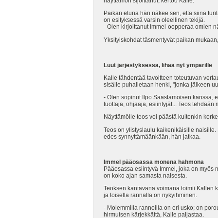
näyttämön sijoittanut, kertoo Kalle.
Paikan etuna hän näkee sen, että siinä tuntu
on esityksessä varsin oleellinen tekijä.
- Olen kirjoittanut Immel-oopperaa omien näk
Yksityiskohdat täsmentyvät paikan mukaan, 
Luut järjestyksessä, lihaa nyt ympärille
Kalle tähdentää tavoitteen toteutuvan vertau
sisälle puhalletaan henki, "jonka jälkeen uus
- Olen sopinut Ilpo Saastamoisen kanssa, e
tuottaja, ohjaaja, esiintyjät... Teos tehdään
Näyttämölle teos voi päästä kuitenkin korke
Teos on ylistyslaulu kaikenikäisille naisi
edes synnyttämäänkään, hän jatkaa.
Immel pääosassa monena hahmona
Pääosassa esiintyvä Immel, joka on myös m
on koko ajan samasta naisesta.
Teoksen kantavana voimana toimii Kallen ku
ja toisella rannalla on nykyihminen.
- Molemmilla rannoilla on eri usko; on por
hirmuisen kärjekkäitä, Kalle paljastaa.