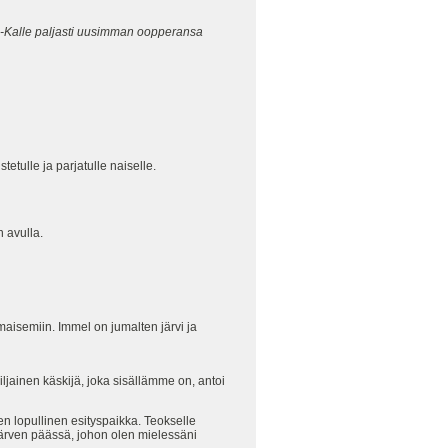
u-Kalle paljasti uusimman oopperansa
etulle ja parjatulle naiselle.
n avulla.
aisemiin. Immel on jumalten järvi ja
ljainen käskijä, joka sisällämme on, antoi
sen lopullinen esityspaikka. Teokselle
ijärven päässä, johon olen mielessäni