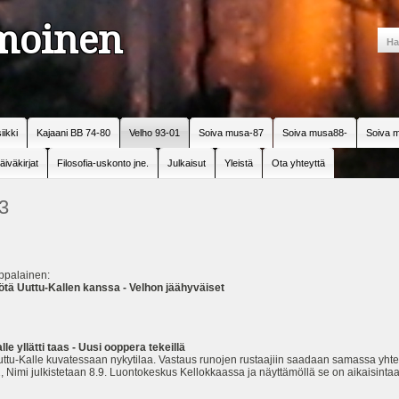
amoinen
iikki
Kajaani BB 74-80
Velho 93-01
Soiva musa-87
Soiva musa88-
Soiva m
äiväkirjat
Filosofia-uskonto jne.
Julkaisut
Yleistä
Ota yhteyttä
3
ppalainen:
ötä Uuttu-Kallen kanssa - Velhon jäähyväiset
le yllätti taas - Uusi ooppera tekeillä
Uuttu-Kalle kuvatessaan nykytilaa. Vastaus runojen rustaajiin saadaan samassa yht
Nimi julkistetaan 8.9. Luontokeskus Kellokkaassa ja näyttämöllä se on aikaisint