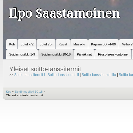
Ilpo Saastamoinen
Koti
Jutut -72
Jutut 73-
Kuvat
Musiikki
Kajaani BB 74-80
Velho 9
Soidinmusiikki 1-9
Soidinmusiikki 10-18
Päiväkirjat
Filosofia-uskonto jne.
Yleiset soitto-tanssitermit
>>
Soitto-tanssitermit I
|
Soitto-tanssitermit II
|
Soitto-tanssitermit IIIa
|
Soitto-ta
Koti
»
Soidinmusiikki 10-18
»
Yleiset soitto-tanssitermit