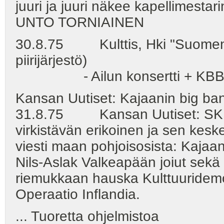
juuri ja juuri näkee kapellimestar
UNTO TORNIAINEN
30.8.75 Kulttis, Hki "Suomen 
piirijärjestö)
- Ailun konsertti + KBB:n tr
Kansan Uutiset: Kajaanin big band
31.8.75 Kansan Uutiset: SKP:
virkistävän erikoinen ja sen kesk
viesti maan pohjoisosista: Kajaa
Nils-Aslak Valkeapään joiut sekä
riemukkaan hauska Kulttuuridemo
Operaatio Inflandia.
... Tuoretta ohjelmistoa