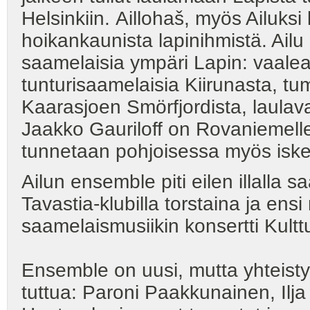
Helsinkiin. Aillohaš, myös Ailuks
hoikankaunista lapinihmistä. Ail
saamelaisia ympäri Lapin: vaalea
tunturisaamelaisia Kiirunasta, tu
Kaarasjoen Smörfjordista, laulav
Jaakko Gauriloff on Rovaniemelle
tunnetaan pohjoisessa myös i
Ailun ensemble piti eilen illalla s
Tavastia-klubilla torstaina ja en
saamelaismusiikin konsertti Kulttuu
Ensemble on uusi, mutta yhteist
tuttua: Paroni Paakkunainen, Il