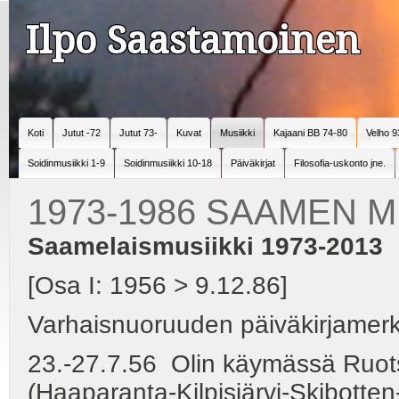
Ilpo Saastamoinen
Koti
Jutut -72
Jutut 73-
Kuvat
Musiikki
Kajaani BB 74-80
Velho 9
Soidinmusiikki 1-9
Soidinmusiikki 10-18
Päiväkirjat
Filosofia-uskonto jne.
1973-1986 SAAMEN MU
Saamelaismusiikki 1973-2013
[Osa I: 1956 > 9.12.86]
Varhaisnuoruuden päiväkirjamerk
23.-27.7.56 Olin käymässä Ruot
(Haaparanta-Kilpisjärvi-Skibotten