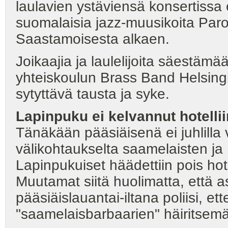
laulavien ystäviensä konsertissa e
suomalaisia jazz-muusikoita Paro
Saastamoisesta alkaen.
Joikaajia ja laulelijoita säestäm
yhteiskoulun Brass Band Helsingis
sytyttävä tausta ja syke.
Lapinpuku ei
kelvannut hotellii
Tänäkään pääsiäisenä ei juhlilla v
välikohtaukselta saamelaisten ja
Lapinpukuiset häädettiin pois hote
Muutamat siitä huolimatta, että asu
pääsiäislauantai-iltana poliisi, ette
"saamelaisbarbaarien" häiritsemäk