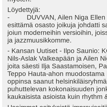
Löydettyjä:
- DUVVAN, Ailen Niga Ellen ja
esittämä osasto joikuja johdatti 
joiun moderneihin versioihin, joi
ja jazzmuusikkomme.
- Kansan Uutiset - Ilpo Sauni
Nils-Aslak Valkeapään ja Ailen Ni
joita säesti Ilja Saastamoisen, P
Teppo Hauta-ahon muodostama kvar
oppinsa saanut helsinkiläisryhmä l
puhuttelevan kokonaisuuden jonka
kaukaisista asioista kuin rhythm 