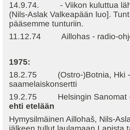
14.9.74. - Viikon kuluttua läh
(Nils-Aslak Valkeapään luo]. Tuntu
pääsemme tunturiin.
11.12.74 Aillohas - radio-ohj
1975:
18.2.75 (Ostro-)Botnia, Hki - 
saamelaiskonsertti
19.2.75 Helsingin Sanomat - R
ehti etelään
Hymysilmäinen Aillohaš, Nils-As
jälkeen tullut laulamaan Lapista