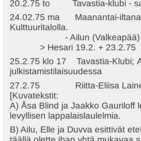
20.2.75 to Tavastia-klubi - saa
24.02.75 ma Maanantai-iltana ol
Kulttuuritalolla.
- Ailun (Valkeapää) kons
> Hesari 19.2. + 23.2.75
25.2.75 klo 17 Tavastia-Klubi; Ai
julkistamistilaisuudessa
27.2.75 Riitta-Eliisa Laine: "T
[Kuvatekstit:
A) Åsa Blind ja Jaakko Gauriloff 
levyllisen lappalaislaulelmia.
B) Ailu, Elle ja Duvva esittivät ete
täällä olette ihan yhtä mukavaa s