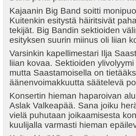
Kajaanin Big Band soitti monipuol
Kuitenkin esitystä häiritsivät paha
tekijät. Big Bandin sektioiden vä
esityksen suurin miinus oli liian 
Varsinkin kapellimestari Ilja Saa
liian kovaa. Sektioiden ylivolyymi 
mutta Saastamoisella on tietääks
äänenvoimakkuutta säätelevä pot
Konsertin hieman haparoivan alun
Aslak Valkeapää. Sana joiku herä
vielä puhutaan joikaamisesta kons
kuulijalla varmasti hieman epäilev