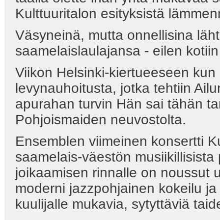
Kulttuuritalon esityksistä lämmenn
Väsyneinä, mutta onnellisina läht
saamelaislaulajansa - eilen kotii
Viikon Helsinki-kiertueeseen kun 
levynauhoitusta, jotka tehtiin Ai
apurahan turvin Hän sai tähän t
Pohjoismaiden neuvostolta.
Ensemblen viimeinen konsertti Kul
saamelais-väestön musiikillisista 
joikaamisen rinnalle on noussut u
moderni jazzpohjainen kokeilu ja f
kuulijalle mukavia, sytyttäviä tai