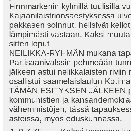
Finnmarkenin kylmillä tuulisilla vuo
Kajaanilaistrionsäestyksessä ulvoi
pakkasen soinnut, helisivät kellot 
lämpimästi vastaan. Kaksi muuta il
sitten loput.
NEILIKKA-RYHMÄN mukana tapaht
Partisaanivalssin pehmeään tunn
jälkeen astui nelikkalaisten rivii
osallistui saamelaislaulun Kotima
TÄMÄN ESITYKSEN JÄLKEEN puh
kommunistien ja kansandemokraat
vähemmistöjen, tässä tapauksess
asteissa, myös eduskunnassa.