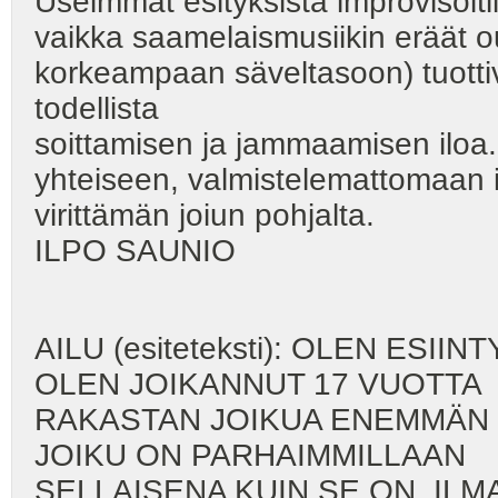
Useimmat esityksistä improvisoitii
vaikka saamelaismusiikin eräät o
korkeampaan säveltasoon) tuotti
todellista
soittamisen ja jammaamisen iloa.
yhteiseen, valmistelemattomaan i
virittämän joiun pohjalta.
ILPO SAUNIO
AILU (esiteteksti): OLEN ESI
OLEN JOIKANNUT 17 VUOTTA
RAKASTAN JOIKUA ENEMMÄN
JOIKU ON PARHAIMMILLAAN
SELLAISENA KUIN SE ON, ILM