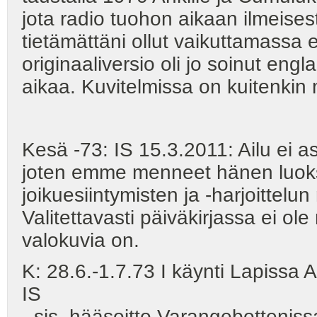
jota radio tuohon aikaan ilmeisesti
tietämättäni ollut vaikuttamassa e
originaaliversio oli jo soinut eng
aikaa. Kuvitelmissa on kuitenkin
Kesä -73: IS 15.3.2011: Ailu ei 
joten emme menneet hänen luok
joikuesiintymisten ja -harjoittelu
Valitettavasti päiväkirjassa ei ol
valokuvia on.
K: 28.6.-1.7.73 I käynti Lapissa A
IS
- sis. hääsoitto Varangebotteniss