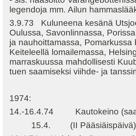
legendoja mm. Ailun hammaslääkä
3.9.73 Kuluneena kesänä Utsjoe
Oulussa, Savonlinnassa, Porissa,
ja nauhoittamassa, Pomarkussa kal
Keiteleellä lomailemassa, Helsi
marraskuussa mahdollisesti Kuuba
tuen saamiseksi viihde- ja tanssim
1974:
14.-16.4.74 Kautokeino (saamel
15.4. (II Pääsiäispäivä) Kons