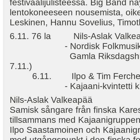
festivaalijulisteessa. Big Band n
lentokoneeseen nousemista, oike
Leskinen, Hannu Sovelius, Timot
6.11. 76 la Nils-Aslak Valkea
- Nordisk Folkmusik -fest
Gamla Riksdagshuset Allh
7.11.)
6.11. Ilpo & Tim Ferchen & 
- Kajaani-kvintetti kl
Nils-Aslak Valkeapää
Samisk sångare från finska Kares
tillsammans med Kajaanigruppen
Ilpo Saastamoinen och Kajaanigru
med utgångspunkt i den finska fo