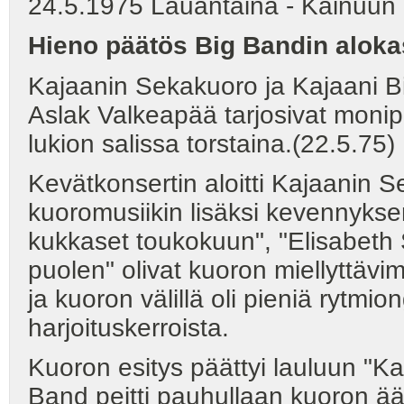
24.5.1975 Lauantaina - Kainuun 
Hieno päätös Big Bandin aloka
Kajaanin Sekakuoro ja Kajaani Bi
Aslak Valkeapää tarjosivat monip
lukion salissa torstaina.(22.5.75)
Kevätkonsertin aloitti Kajaanin Se
kuoromusiikin lisäksi kevennyksenä
kukkaset toukokuun", "Elisabeth 
puolen" olivat kuoron miellyttävi
ja kuoron välillä oli pieniä rytmio
harjoituskerroista.
Kuoron esitys päättyi lauluun "Kal
Band peitti pauhullaan kuoron ää