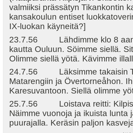
valmiiksi prässätyn Tikankontin 
kansakoulun entiset luokkatoverini 
IX-luokan käyneitä?]
23.7.56 Lähdimme klo 8 aamu
kautta Ouluun. Söimme siellä. Sit
Olimme siellä yötä. Kävimme illal
24.7.56 Läksimme takaisin Tor
Matarengiin ja Övertorneåhon. Ih
Karesuvantoon. Siellä olimme yö
25.7.56 Loistava reitti: Kilpisjä
Näimme vuonoja ja ikuista lunta 
puurajalla. Keräsin paljon kasvej