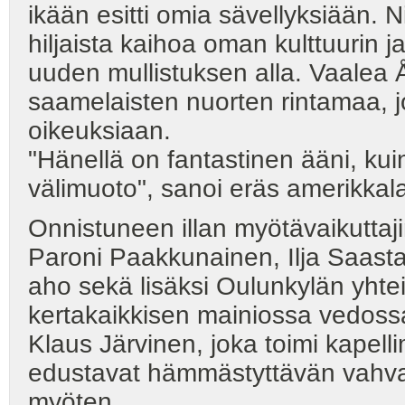
ikään esitti omia sävellyksiään. 
hiljaista kaihoa oman kulttuurin j
uuden mullistuksen alla. Vaalea 
saamelaisten nuorten rintamaa,
oikeuksiaan.
"Hänellä on fantastinen ääni, k
välimuoto", sanoi eräs amerikkal
Onnistuneen illan myötävaikuttaji
Paroni Paakkunainen, Ilja Saast
aho sekä lisäksi Oulunkylän yhte
kertakaikkisen mainiossa vedossa
Klaus Järvinen, joka toimi kapell
edustavat hämmästyttävän vahva
myöten.