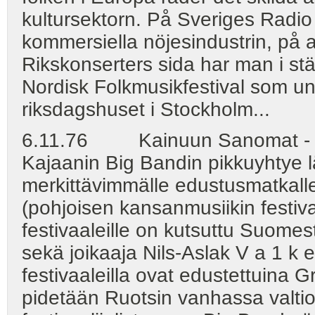
kultursektorn. På Sveriges Radi
kommersiella nöjesindustrin, på a
Rikskonserters sida har man i stäl
Nordisk Folkmusikfestival som u
riksdagshuset i Stockholm...
6.11.76 Kainuun Sanomat - PK
Kajaanin Big Bandin pikkuyhtye l
merkittävimmälle edustusmatkalle
(pohjoisen kansanmusiikin festiva
festivaaleille on kutsuttu Suome
sekä joikaaja Nils-Aslak V a 1 k 
festivaaleilla ovat edustettuina Gr
pidetään Ruotsin vanhassa valti