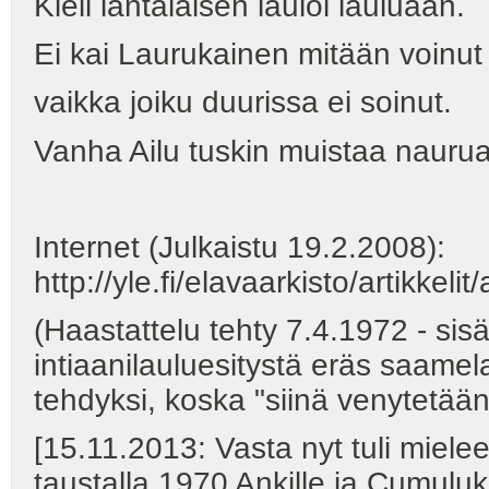
Kieli lantalaisen lauloi lauluaan.
Ei kai Laurukainen mitään voinut
vaikka joiku duurissa ei soinut.
Vanha Ailu tuskin muistaa nauru
Internet (Julkaistu 19.2.2008):
http://yle.fi/elavaarkisto/artikk
(Haastattelu tehty 7.4.1972 - sis
intiaanilauluesitystä eräs saame
tehdyksi, koska "siinä venytetään
[15.11.2013: Vasta nyt tuli mieleen
taustalla 1970 Ankille ja Cumuluks