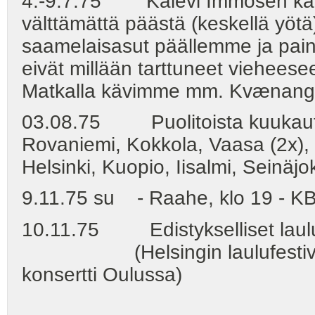
4.-9.7.75 Kalevi Immosen kanss
välttämättä päästä (keskellä yöt
saamelaisasut päällemme ja pain
eivät millään tarttuneet vieheesee
Matkalla kävimme mm. Kvænangs
03.08.75 Puolitoista kuukautt
Rovaniemi, Kokkola, Vaasa (2x), 
Helsinki, Kuopio, Iisalmi, Seinäjok
9.11.75 su - Raahe, klo 19 - K
10.11.75 Edistykselliset laulufe
(Helsingin laulufestivaali
konsertti Oulussa)