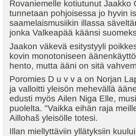
Rovaniemelle kotiutunut Jaakko G a
tunnetaan pohjoisessa jo hyvin is
saamelaismusiikin illassa sävelt
jonka Valkeapää käänsi suomeks
Jaakon väkevä esitystyyli poikke
kovin monotoniseen äänenkäyttöön
hento, mutta ääni on sitä vahvem
Poromies D u v v a on Norjan Lapin
ja valloitti yleisön mehevällä ään
edusti myös Ailen Niga Elle, mus
puolelta. "Vaikka eihän raja meil
Aillohaš yleisölle totesi.
Illan miellyttäviin yllätyksiin kuu