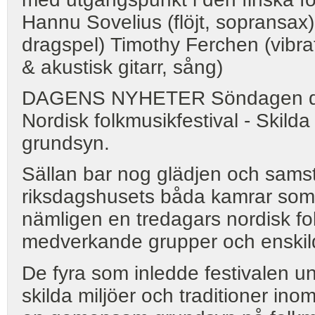
Hannu Sovelius (flöjt, sopransax
dragspel) Timothy Ferchen (vibra
& akustisk gitarr, sång)
DAGENS NYHETER Söndagen de
Nordisk folkmusikfestival - Skil
grundsyn.
Sällan bar nog glädjen och samst
riksdagshusets båda kamrar som
nämligen en tredagars nordisk fo
medverkande grupper och enskild
De fyra som inledde festivalen u
skilda miljöer och traditioner ino