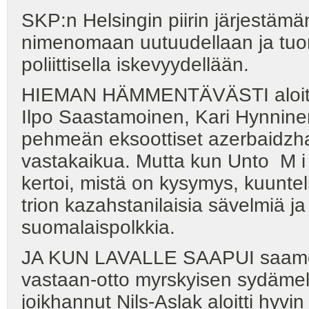
SKP:n Helsingin piirin järjestämän
nimenomaan uutuudellaan ja tuore
poliittisella iskevyydellään.
HIEMAN HÄMMENTÄVÄSTI aloitti 
Ilpo Saastamoinen, Kari Hynnine
pehmeän eksoottiset azerbaidzhani
vastakaikua. Mutta kun Unto M i e t
kertoi, mistä on kysymys, kuuntel
trion kazahstanilaisia sävelmiä j
suomalaispolkkia.
JA KUN LAVALLE SAAPUI saamelai
vastaan-otto myrskyisen sydäme
joikhannut Nils-Aslak aloitti hyvin 