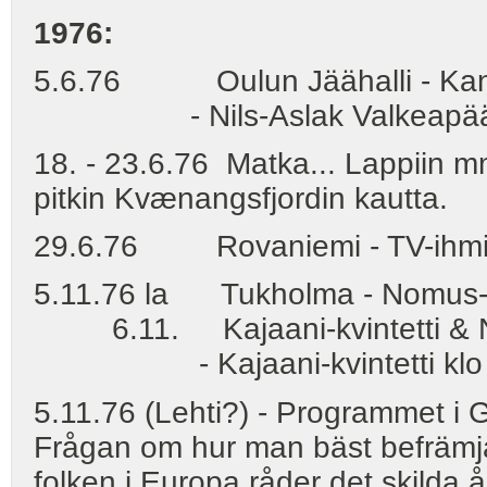
1976:
5.6.76 Oulun Jäähalli - Kansa
- Nils-Aslak Valkeapää j
18. - 23.6.76 Matka... Lappiin 
pitkin Kvænangsfjordin kautta.
29.6.76 Rovaniemi - TV-ihmiset
5.11.76 la Tukholma - Nomus-fe
6.11. Kajaani-kvintetti & Nil
- Kajaani-kvintetti klo
5.11.76 (Lehti?) - Programmet i 
Frågan om hur man bäst befrämjar
folken i Europa råder det skilda 