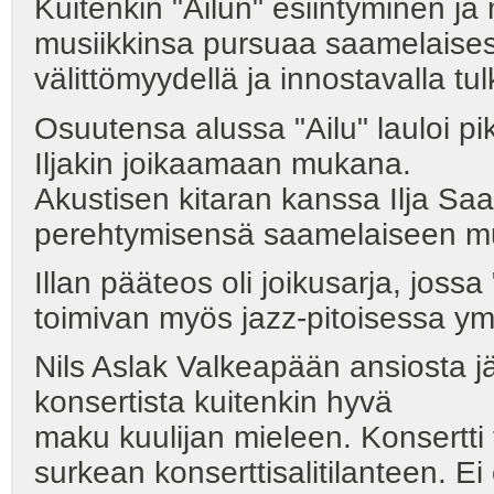
Kuitenkin "Ailun" esiintyminen ja m
musiikkinsa pursuaa saamelaises
välittömyydellä ja innostavalla tu
Osuutensa alussa "Ailu" lauloi p
Iljakin joikaamaan mukana.
Akustisen kitaran kanssa Ilja Sa
perehtymisensä saamelaiseen mus
Illan pääteos oli joikusarja, jossa
toimivan myös jazz-pitoisessa ym
Nils Aslak Valkeapään ansiosta j
konsertista kuitenkin hyvä
maku kuulijan mieleen. Konsertti 
surkean konserttisalitilanteen. E