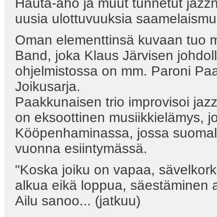
Hauta-aho ja muut tunnetut jazz
uusia ulottuvuuksia saamelaismus
Oman elementtinsä kuvaan tuo m
Band, joka Klaus Järvisen johdoll
ohjelmistossa on mm. Paroni Paa
Joikusarja.
Paakkunaisen trio improvisoi jazz
on eksoottinen musiikkielämys, j
Kööpenhaminassa, jossa suomala
vuonna esiintymässä.
"Koska joiku on vapaa, sävelkorke
alkua eikä loppua, säestäminen a
Ailu sanoo... (jatkuu)