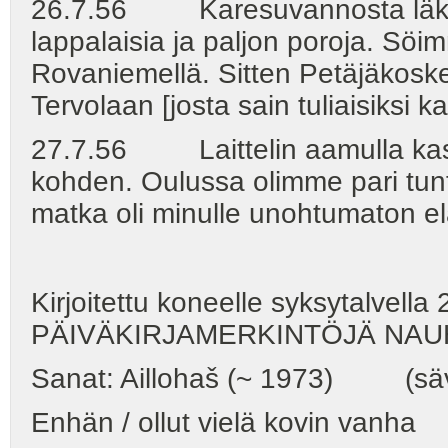
26.7.56 Karesuvannosta läks
lappalaisia ja paljon poroja. Sö
Rovaniemellä. Sitten Petäjäkosk
Tervolaan [josta sain tuliaisiksi k
27.7.56 Laittelin aamulla kas
kohden. Oulussa olimme pari tun
matka oli minulle unohtumaton e
Kirjoitettu koneelle syksytalvella
PÄIVÄKIRJAMERKINTÖJÄ NAU
Sanat: Aillohaš (~ 1973) (säv: C
Enhän / ollut vielä kovin vanha