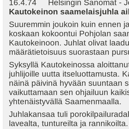
16.4.74 Helsingin Sanomat - J
Kautokeinon saamelaisjuhla a
Suuremmin joukoin kuin ennen ja
koskaan kokoontui Pohjolan saam
Kautokeinoon. Juhlat olivat laadu
määrätietoisuus suorastaan pursu
Syksyllä Kautokeinossa aloittanut s
juhlijoille uutta itseluottamusta.
näinä päivinä hyvään suuntaan s
vaikuttamaan sen ohjailuun kaik
yhtenäistyvällä Saamenmaalla.
Juhlakansaa tuli porokilpailuradall
lavealta, tuntureilta ja rannikoil