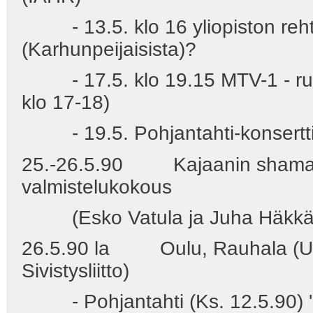
- 13.5. klo 16 yliopiston rehto
(Karhunpeijaisista)?
- 17.5. klo 19.15 MTV-1 - rum
klo 17-18)
- 19.5. Pohjantahti-konsertti -
25.-26.5.90 Kajaanin shamaani
valmistelukokous
(Esko Vatula ja Juha Häkkänen 
26.5.90 la Oulu, Rauhala (Ulla 
Sivistysliitto)
- Pohjantahti (Ks. 12.5.90) '