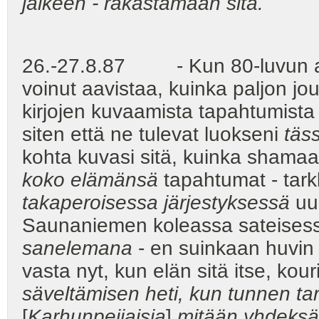
jälkeen - rakastamaan sitä.
26.-27.8.87 - Kun 80-luvun alk
voinut aavistaa, kuinka paljon jo
kirjojen kuvaamista tapahtumista 
siten että ne tulevat luokseni
täs
kohta kuvasi sitä, kuinka shamaa
koko elämänsä
tapahtumat - tark
takaperoisessa järjestyksessä
uud
Saunaniemen koleassa sateisess
sanelemana
- en suinkaan huvin 
vasta nyt, kun elän sitä itse, kour
säveltämisen heti, kun tunnen tarv
[
Karhunpeijaisia
]
mitään yhdeksää