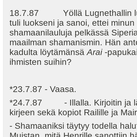
18.7.87 Yöllä Lugnethallin luon
tuli luokseni ja sanoi, ettei minu
shamaanilauluja pelkässä Siperi
maailman shamanismin. Hän antoi 
kadulta löytämänsä
Arai
-papukai
ihmisten suihin?
*23.7.87 - Vaasa.
*24.7.87 - Illalla. Kirjoitin ja l
kirjeen sekä kopiot Railille ja Mair
- Shamaaniksi täytyy todella hal
Muistan, mitä Henrille sanottiin