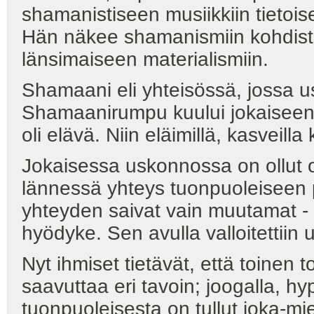
shamanistiseen musiikkiin tietoi
Hän näkee shamanismiin kohdist
länsimaiseen materialismiin.
Shamaani eli yhteisössä, jossa us
Shamaanirumpu kuului jokaiseen ta
oli elävä. Niin eläimillä, kasveilla k
Jokaisessa uskonnossa on ollut 
lännessä yhteys tuonpuoleiseen pain
yhteyden saivat vain muutamat - p
hyödyke. Sen avulla valloitettiin
Nyt ihmiset tietävät, että toinen
saavuttaa eri tavoin; joogalla, hy
tuonpuoleisesta on tullut joka-mi