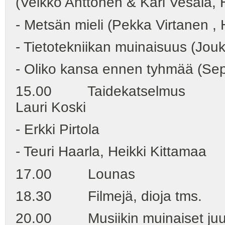
(Veikko Anttonen & Kari Vesal
- Metsän mieli (Pekka Virt
- Tietotekniikan muinaisu
- Oliko kansa ennen tyhmää (Sepp
15.00 Taidekatselmus - Tee
Lauri Koski
- Erkki Pirtola
- Teuri Haarla, Heikki Kitta
17.00 Lounas
18.30 Filmejä, dioja tm
20.00 Musiikin muinaiset juur