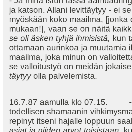
- Ja minä istun tässä aamuaurin
ja katson. Allani levittäytyy - ei 
myöskään koko maailma, [jonka o
mukaan!], vaan se on näitä kaikk
se oli äsken tyhjä ihmisistä,
kun t
ottamaan aurinkoa ja muutamia ih
maailma, joka minun on valloitet
se valloitustyö on meidän jokaise
täytyy
olla palvelemista.
16.7.87 aamulla klo 07.15. - Mi
todellisen shamaanin vihkimysm
repinyt itseni hajalle loppuun saak
asiat ja niiden arvot toisistaan
, k