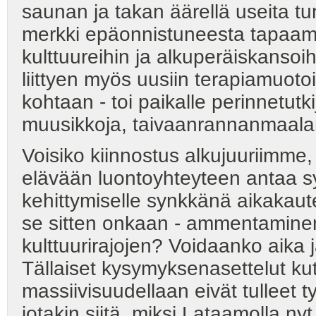
saunan ja takan äärellä useita tun
merkki epäonnistuneesta tapaami
kulttuureihin ja alkuperäiskansoi
liittyen myös uusiin terapiamuotoih
kohtaan - toi paikalle perinnetutkijo
muusikkoja, taivaanrannanmaalareit
Voisiko kiinnostus alkujuuriimme
elävään luontoyhteyteen antaa sy
kehittymiselle synkkänä aikakau
se sitten onkaan - ammentamine
kulttuurirajojen? Voidaanko aika
Tällaiset kysymyksenasettelut kut
massiivisuudellaan eivät tulleet t
jotakin siitä, miksi Lataamolla nyt