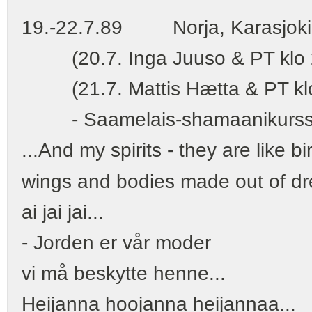
19.-22.7.89 Norja, Karasjoki -
(20.7. Inga Juuso & PT klo 20
(21.7. Mattis Hætta & PT klo 
- Saamelais-shamaanikurssin 
...And my spirits - they are like bi
wings and bodies made out of d
ai jai jai...
- Jorden er vår moder
vi må beskytte henne...
Heijanna hoojanna heijannaa...