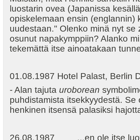
luostarin ovea (Japanissa kesäll
opiskelemaan ensin (englannin) kie
uudestaan." Olenko minä nyt se z
osunut napakymppiin? Alanko min
tekemättä itse ainoatakaan tunne
01.08.1987 Hotel Palast, Berlin
- Alan tajuta
uroborean
symbolime
puhdistamista itsekkyydestä. Se
henkinen itsensä palasiksi hajot
26.08.1987 ...en ole itse luott