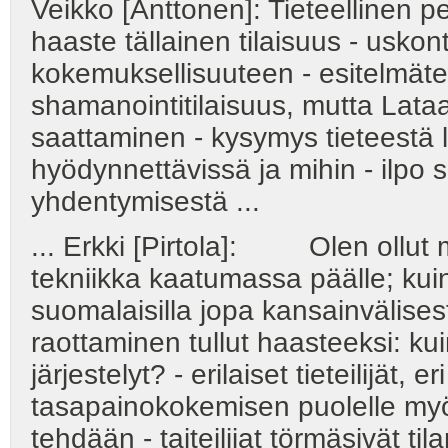
Veikko [Anttonen]: Tieteellinen pe
haaste tällainen tilaisuus - uskon
kokemuksellisuuteen - esitelmätek
shamanointitilaisuus, mutta Lata
saattaminen - kysymys tieteestä
hyödynnettävissä ja mihin - ilpo s
yhdentymisestä ...
... Erkki [Pirtola]: Olen ollut 
tekniikka kaatumassa päälle; kui
suomalaisilla jopa kansainvälise
raottaminen tullut haasteeksi: kui
järjestelyt? - erilaiset tieteilijät,
tasapainokokemisen puolelle myös 
tehdään - taiteilijat törmäsivät til