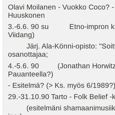
Olavi Moilanen - Vuokko Coco? - 
Huuskonen
3.-6.6. 90 su Etno-impron kurs
Viidang)
Järj. Ala-Könni-opisto: "Soittoa
osanottajaa;
4.-5.6. 90 (Jonathan Horwitzin
Pauanteella?)
- Esitelmä? (> Ks. myös 6/1989?
29.-31.10.90 Tarto - Folk Belief -
(esitelmäni shamaanimusiikist