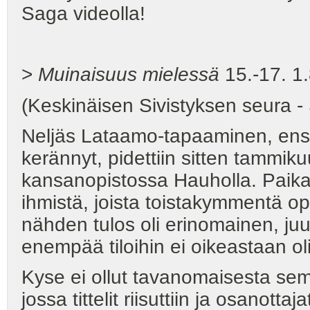
Saga videolla!
>
Muinaisuus mielessä
15.-17. 1.
(Keskinäisen Sivistyksen seura
Neljäs Lataamo-tapaaminen, ensi
kerännyt, pidettiin sitten tammik
kansanopistossa Hauholla. Paika
ihmistä, joista toistakymmentä op
nähden tulos oli erinomainen, juu
enempää tiloihin ei oikeastaan ol
Kyse ei ollut tavanomaisesta semi
jossa tittelit riisuttiin ja osanotta