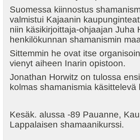
Suomessa kiinnostus shamanismii
valmistui Kajaanin kaupunginteat
niin käsikirjoittaja-ohjaajan Juh
henkilökunnan shamanismin maa
Sittemmin he ovat itse organisoin
vienyt aiheen Inarin opistoon.
Jonathan Horwitz on tulossa ensi
kolmas shamanismia käsittelevä k
Kesäk. alussa -89 Pauanne, Kaus
Lappalaisen shamaanikurssi.