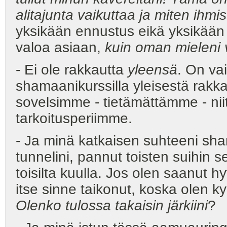
alitajunta vaikuttaa ja miten ih
yksikään ennustus eikä yksikää
valoa asiaan,
kuin oman mieleni 
- Ei ole rakkautta
yleensä
. On va
shamaanikurssilla yleisestä rakka
sovelsimme - tietämättämme - nii
tarkoitusperiimme.
- Ja minä katkaisen suhteeni sha
tunnelini, pannut toisten suihin se
toisilta kuulla. Jos olen saanut hy
itse sinne taikonut, koska olen k
Olenko tulossa takaisin järkiini
?