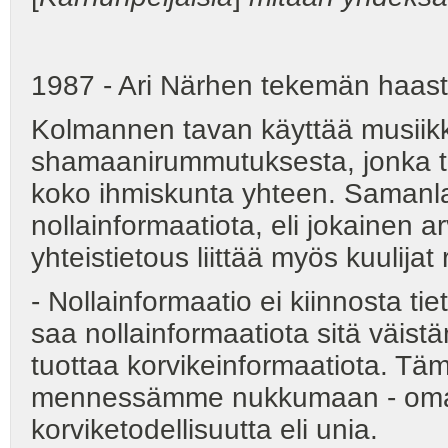
1987 - Ari Närhen tekemän haastat
Kolmannen tavan käyttää musiik
shamaanirummutuksesta, jonka 
koko ihmiskunta yhteen. Samanl
nollainformaatiota, eli jokainen
yhteistietous liittää myös kuulijat
- Nollainformaatio ei kiinnosta 
saa nollainformaatiota sitä väis
tuottaa korvikeinformaatiota. Täm
mennessämme nukkumaan - omat 
korviketodellisuutta eli unia.