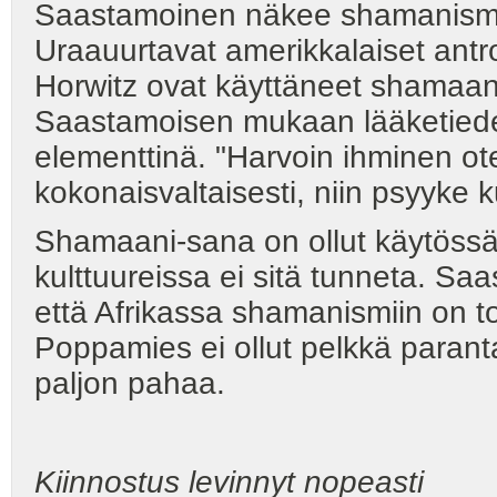
Saastamoinen näkee shamanismi
Uraauurtavat amerikkalaiset antr
Horwitz ovat käyttäneet shamaani
Saastamoisen mukaan lääketiede
elementtinä. "Harvoin ihminen o
kokonaisvaltaisesti, niin psyyke k
Shamaani-sana on ollut käytössä
kulttuureissa ei sitä tunneta. Sa
että Afrikassa shamanismiin on to
Poppamies ei ollut pelkkä paran
paljon pahaa.
Kiinnostus levinnyt nopeasti