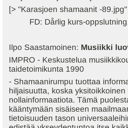
[> "Karasjoen shamaanit -89.jpg"
FD: Dårlig kurs-oppslutning, 
Ilpo Saastamoinen:
Musiikki luo
IMPRO - Keskustelua musiikkikou
taidetoimikunta 1990
- Shamaanirumpu tuottaa informa
hiljaisuutta, koska yksitoikkoin
nollainformaatiota. Tämä puolest
kääntymään sisäiseen maailmaan, o
tietoisuuden tason universaaleihi
edistää ykseydentuntoa itse kai