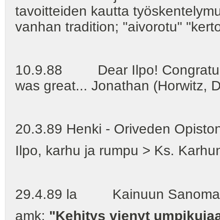
tavoitteiden kautta työskentelymu
vanhan tradition; "aivorotu" "ker
10.9.88 Dear Ilpo! Congratulati
was great... Jonathan (Horwitz,
20.3.89 Henki - Oriveden Opiston 
Ilpo, karhu ja rumpu > Ks. Karhun
29.4.89 la Kainuun Sanomat 
amk:
"Kehitys vienyt umpikuja