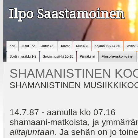
Ilpo Saastamoinen
Koti
Jutut -72
Jutut 73-
Kuvat
Musiikki
Kajaani BB 74-80
Velho 9
Soidinmusiikki 1-9
Soidinmusiikki 10-18
Päiväkirjat
Filosofia-uskonto jne.
SHAMANISTINEN KOO
SHAMANISTINEN MUSIIKKIKOOSTE
14.7.87 - aamulla klo 07.16 - O
shamaani-matkoista, ja ymmärrän
alitajuntaan
. Ja sehän on jo toin