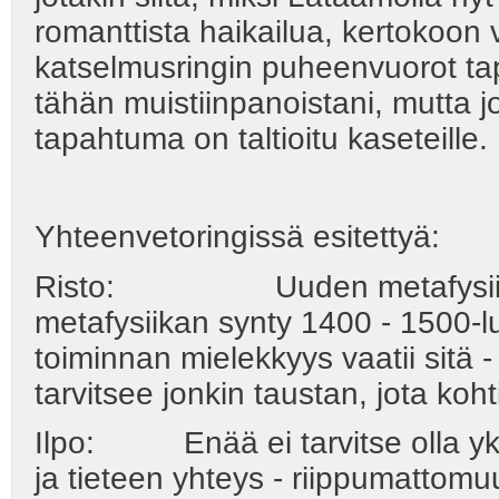
romanttista haikailua, kertokoon
katselmusringin puheenvuorot ta
tähän muistiinpanoistani, mutta jo
tapahtuma on taltioitu kaseteille.
Yhteenvetoringissä esitettyä:
Risto: Uuden metafysiikan 
metafysiikan synty 1400 - 1500-luvu
toiminnan mielekkyys vaatii sitä
tarvitsee jonkin taustan, jota koh
Ilpo: Enää ei tarvitse olla yks
ja tieteen yhteys - riippumattom