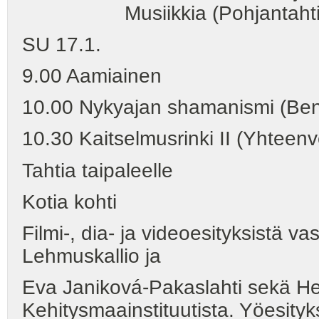
Musiikkia (Pohjantahti
SU 17.1.
9.00 Aamiainen
10.00 Nykyajan shamanismi (Ben 
10.30 Kaitselmusrinki II (Yhteenve
Tahtia taipaleelle
Kotia kohti
Filmi-, dia- ja videoesityksistä 
Lehmuskallio ja
Eva Janiková-Pakaslahti sekä H
Kehitysmaainstituutista. Yöesity