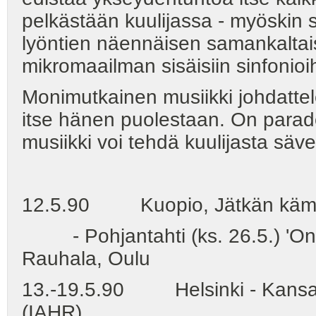
pelkästään kuulijassa - myöskin 
lyöntien näennäisen samankaltai
mikromaailman sisäisiin sinfonioi
Monimutkainen musiikki johdattele
itse hänen puolestaan. On parado
musiikki voi tehdä kuulijasta säve
12.5.90 Kuopio, Jätkän kämpp
- Pohjantahti (ks. 26.5.) 'On
Rauhala, Oulu
13.-19.5.90 Helsinki - Kansainv
(IAHR)