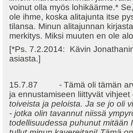
voinut olla myös lohikäärme.* Se, 
ole ihme, koska alitajunta itse p
tilansa. Minun alitajunnan kirjast
merkitys. Miksi muuten en ole al
[*Ps. 7.2.2014: Kävin Jonathanin
asiasta.]
15.7.87 - Tämä oli tämän arvoi
ja ennustamiseen liittyvät vihjeet 
toiveista ja peloista. Ja se jo oli
- jotka olin tavannut niissä ympy
todellisuudessa puhunut mitään II
tullut minun kavereitani! Tämä on