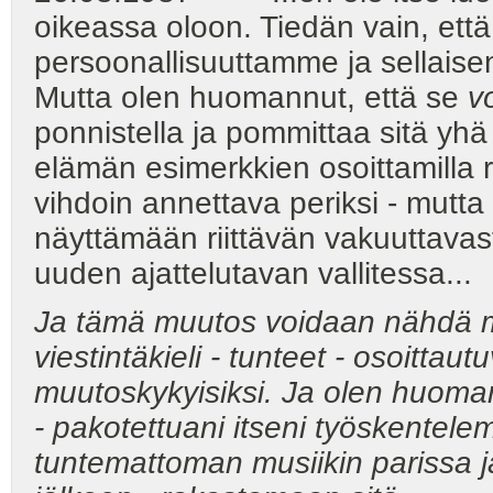
oikeassa oloon. Tiedän vain, ett
persoonallisuuttamme ja sellaise
Mutta olen huomannut, että se
v
ponnistella ja pommittaa sitä yhä 
elämän esimerkkien osoittamilla ris
vihdoin annettava periksi - mutta 
näyttämään riittävän vakuuttavas
uuden ajattelutavan vallitessa...
Ja tämä muutos voidaan nähdä myö
viestintäkieli - tunteet - osoittau
muutoskykyisiksi. Ja olen huomann
- pakotettuani itseni työskentel
tuntemattoman musiikin parissa ja