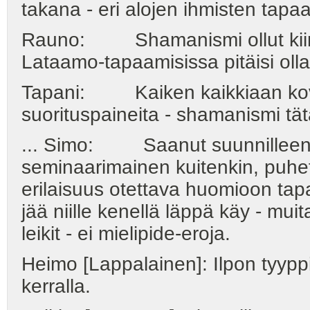
takana - eri alojen ihmisten tapa
Rauno: Shamanismi ollut kiinn
Lataamo-tapaamisissa pitäisi olla
Tapani: Kaiken kaikkiaan kovin 
suorituspaineita - shamanismi tät
... Simo: Saanut suunnilleen sit
seminaarimainen kuitenkin, puhet
erilaisuus otettava huomioon tapa
jää niille kenellä läppä käy - mu
leikit - ei mielipide-eroja.
Heimo [Lappalainen]: Ilpon tyyppi
kerralla.