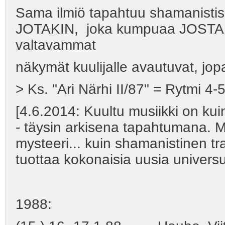
Sama ilmiö tapahtuu shamanistise
JOTAKIN, joka kumpuaa JOSTAKIN
valtavammat
näkymät kuulijalle avautuvat, jop
> Ks. "Ari Närhi II/87" = Rytmi 4-
[4.6.2014: Kuultu musiikki on ku
- täysin arkisena tapahtumana. M
mysteeri... kuin shamanistinen tra
tuottaa kokonaisia uusia universu
1988: