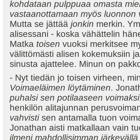
kohdataan pulppuaa omasta miele
vastaanottamaan myös luonnon v
Mutta se jättää
jonkin
merkin. Ymm
alisessani - koska vähättelin hän
Matka
toisen
vuoksi merkitsee my
välittömästi alisen kokemuksiin ja 
sinusta ajattelee. Minun on pakko
- Nyt tiedän jo toisen virheen, 
Voimaeläimen löytäminen
. Jonat
puhalsi sen potilaaseen voimaksi
henkilön alitajunnan perusvoima
vahvisti
sen antamalla tuon voima
Jonathan aisti matkallaan vain 
ilmeni mahdollisimman järkevällä 