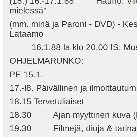
(15.) 16.-17.1.88 Hauho, Viit
mielessä"
(mm. minä ja Paroni - DVD) - Kes
Lataamo
16.1.88 la klo 20.00 IS: Musii
OHJELMARUNKO:
PE 15.1.
17.-l8. Päivällinen ja ilmoittautu
18.15 Tervetuliaiset
18.30 Ajan myyttinen kuva (Ma
19.30 Filmejä, dioja & tarinaa 