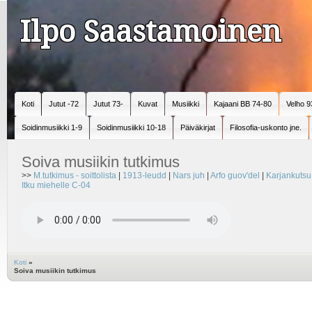
Ilpo Saastamoinen
Koti
Jutut -72
Jutut 73-
Kuvat
Musiikki
Kajaani BB 74-80
Velho 9
Soidinmusiikki 1-9
Soidinmusiikki 10-18
Päiväkirjat
Filosofia-uskonto jne.
Soiva musiikin tutkimus
>>
M.tutkimus - soittolista
|
1913-leudd
|
Nars juh
|
Arfo guov'del
|
Karjankutsu
Itku miehelle C-04
Koti
»
Soiva musiikin tutkimus