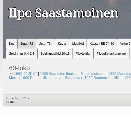
Ilpo Saastamoinen
Koti
Jutut -72
Jutut 73-
Kuvat
Musiikki
Kajaani BB 74-80
Velho 9
Soidinmusiikki 1-9
Soidinmusiikki 10-18
Päiväkirjat
Filosofia-uskonto jne.
60-luku
>>
1960-62 JKKY
|
1965 Kuuntelen ihmistä - Eliotin muistolle
|
1965 Monolog
Music
|
1969 Popmusiikin asema... Suomessa
|
1969 Suomen Jazzliitto
|
196
Koti
»
Jutut -72
»
60-luku