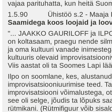
vajaa parituhatta, kun heitä Su
1.5.90 Ühistöö s.2 - Maaja 
Saamidega koos loojaid ja loo
"... JAAKKO GAURILOFF ja IL
on koltasaam, praegu nende silma
ja oma kultuuri vanade inimest
kultuuris olevaid improvisatsioon
Viis aastat oli ta Soomes Lapi lää
Ilpo on soomlane, kes, alustanu
improvisatsiooniuurimise teed. T
improvisatsiooni võimalustega, ot
see oli selge, jõudis ta lõpuks s
rütmikani. (Rütmifiguur võib sisa