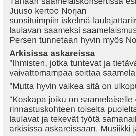
Tänään saamelaiskonsertissa esi
Juuso kertoo Norjan
suosituimpiin iskelmä-laulajattar
laulavan saameksi saamelaismusii
Persen tunnetaan hyvin myös Norj
Arkisissa askareissa
"Ihmisten, jotka tuntevat ja tietä
vaivattomampaa soittaa saamelais
"Mutta hyvin vaikea sitä on ulkop
"Koskapa joiku on saamelaiselle
rinnastuskohteen toiselta puolel
laulavat ja tekevät työtä samanai
arkisissa askareissaan. Musiikki j