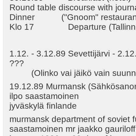
Round table discourse with journa
Dinner ("Gnoom" restauran
Klo 17 Departure (Tallinn 
1.12. - 3.12.89 Sevettijärvi - 2.1
???
(Olinko vai jäikö vain suunni
19.12.89 Murmansk (Sähkösano
ilpo saastamoinen
jyväskylä finlande
murmansk department of soviet fun
saastamoinen mr jaakko gaurilof