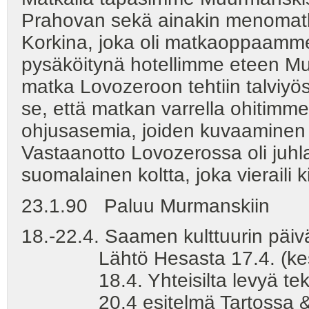
Prahovan sekä ainakin menomatka
Korkina, joka oli matkaoppaamme
pysäköitynä hotellimme eteen Mu
matka Lovozeroon tehtiin talviyös
se, että matkan varrella ohitimme
ohjusasemia, joiden kuvaaminen ol
Vastaanotto Lovozerossa oli juhl
suomalainen koltta, joka vieraili k
23.1.90 Paluu Murmanskiin
18.-22.4. Saamen kulttuurin päivä
Lähtö Hesasta 17.4. (keskip
18.4. Yhteisilta levyä tekevi
20.4 esitelmä Tartossa & J. G