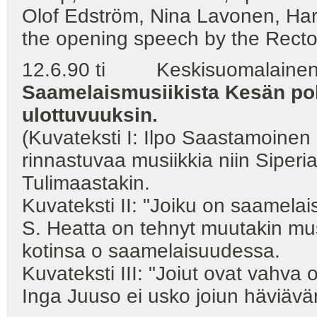
Olof Edström, Nina Lavonen, Har
the opening speech by the Rector
12.6.90 ti Keskisuomalainen 
Saamelaismusiikista Kesän pohj
ulottuvuuksin.
(Kuvateksti I: Ilpo Saastamoinen 
rinnastuvaa musiikkia niin Siperi
Tulimaastakin.
Kuvateksti II: "Joiku on saamelais
S. Heatta on tehnyt muutakin mus
kotinsa o saamelaisuudessa.
Kuvateksti III: "Joiut ovat vahva 
Inga Juuso ei usko joiun häviävä