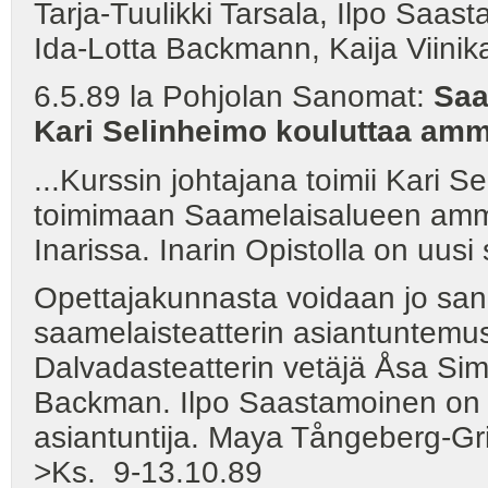
Tarja-Tuulikki Tarsala, Ilpo Sa
Ida-Lotta Backmann, Kaija Viini
6.5.89 la Pohjolan Sanomat:
Saa
Kari Selinheimo kouluttaa amm
...Kurssin johtajana toimii Kari S
toimimaan Saamelaisalueen ammat
Inarissa. Inarin Opistolla on uusi
Opettajakunnasta voidaan jo sano
saamelaisteatterin asiantuntemus
Dalvadasteatterin vetäjä Åsa Sim
Backman. Ilpo Saastamoinen on a
asiantuntija. Maya Tångeberg-Gr
>Ks. 9-13.10.89