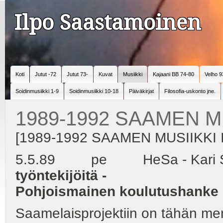
Ilpo Saastamoinen
Koti
Jutut -72
Jutut 73-
Kuvat
Musiikki
Kajaani BB 74-80
Velho 9
Soidinmusiikki 1-9
Soidinmusiikki 10-18
Päiväkirjat
Filosofia-uskonto jne.
1989-1992 SAAMEN MUS
[1989-1992 SAAMEN MUSIIKKI II
5.5.89 pe HeSa - Kari Se
työntekijöitä -
Pohjoismainen koulutushanke k
Saamelaisprojektiin on tähän menn