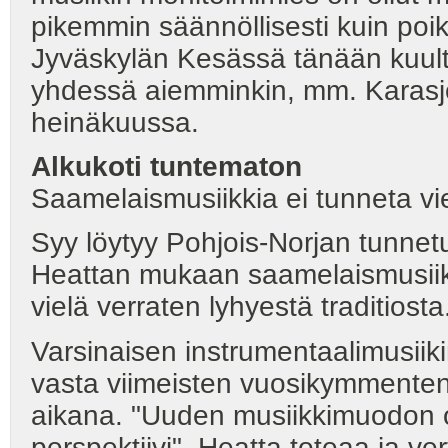
pikemmin säännöllisesti kuin poi
Jyväskylän Kesässä tänään kuult
yhdessä aiemminkin, mm. Karasjoe
heinäkuussa.
Alkukoti
tuntematon
Saamelaismusiikkia ei tunneta vie
Syy löytyy Pohjois-Norjan tunnetu
Heattan mukaan saamelaismusiiki
vielä verraten lyhyestä traditiosta
Varsinaisen instrumentaalimusiikin
vasta viimeisten vuosikymmente
aikana. "Uuden musiikkimuodon 
perspektiivi", Heatta toteaa ja ve