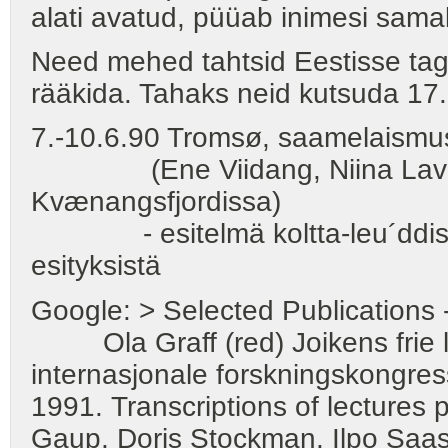
alati avatud, püüab inimesi sama
Need mehed tahtsid Eestisse tagas
rääkida. Tahaks neid kutsuda 17.-
7.-10.6.90 Tromsø, saamelaismus
(Ene Viidang, Niina Lavone
Kvænangsfjordissa)
- esitelmä koltta-leu´ddista -
esityksistä
Google: > Selected Publications -
Ola Graff (red) Joikens frie ly
internasjonale forskningskongre
1991. Transcriptions of lectures 
Gaup, Doris Stockman, Ilpo Saast