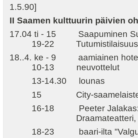
1.5.90]
II Saamen kulttuurin päivien o
17.04 ti - 15 Saapuminen S
19-22 Tutumistilaisuus ja
18..4. ke - 9 aamiainen hotel
10-13 neuvottelut
13-14.30 lounas
15 City-saamelaisten 
16-18 Peeter Jalakas: "Luo
Draamateatteri, harjo
18-23 baari-ilta "Valgus"