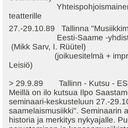
Yhteispohjoismainen erityi
teatterille
27.-29.10.89 Tallinna "Musiikkim
Eesti-Saame -yhdistyksen 
(Mikk Sarv, I. Rüütel)
(joikuesitelmä + improviso
Leisiö)
> 29.9.89 Tallinn - Kutsu 
Meillä on ilo kutsua Ilpo Saastam
seminaari-keskusteluun 27.-29.1
saamelaismusiikki". Seminaarin 
historia ja merkitys nykyajalle. P