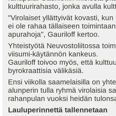
kulttuurirahasto, jonka avulla kultt
"Virolaiset yllättyivät kovasti, kun
ei ole rahaa tällaiseen toimint
apurahoja", Gauriloff kertoo.
Yhteistyötä Neuvostoliitossa toi
viisumi-käytännön kankeus.
Gauriloff toivoo myös, että kulttuu
byrokraattisia välikäsiä.
Ensi viikolla saamelaisilla on yhte
alunperin tulla ryhmä virolaisia 
rahanpulan vuoksi heidän tulons
Lauluperinnettä
tallennetaan