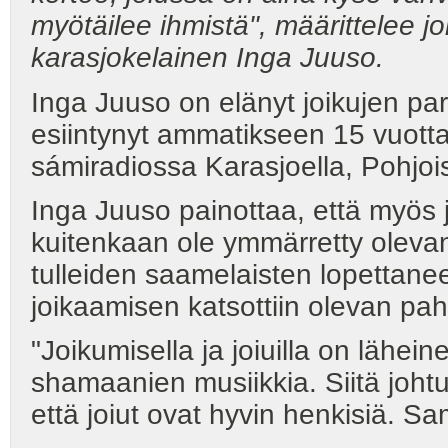
myötäilee ihmistä", määrittelee
j
karasjokelainen Inga
Juuso.
Inga Juuso on elänyt joikujen par
esiintynyt ammatikseen 15 vuotta
sámiradiossa Karasjoella, Pohjoi
Inga Juuso painottaa, että myös j
kuitenkaan ole ymmärretty oleva
tulleiden saamelaisten lopettanee
joikaamisen katsottiin olevan pah
"Joikumisella ja joiuilla on läh
shamaanien musiikkia. Siitä joht
että joiut ovat hyvin henkisiä. 