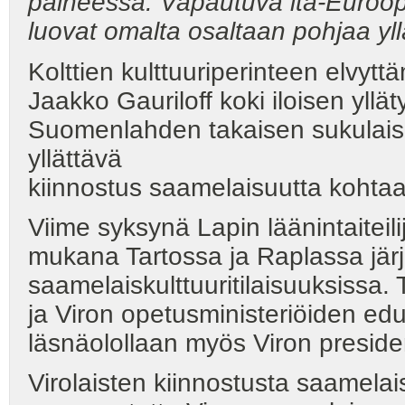
paineessa. Vapautuva itä-Euroopp
luovat omalta osaltaan pohjaa yllä
Kolttien kulttuuriperinteen elvyt
Jaakko Gauriloff koki iloisen yllät
Suomenlahden takaisen sukulais
yllättävä
kiinnostus saamelaisuutta kohtaa
Viime syksynä Lapin läänintaiteili
mukana Tartossa ja Raplassa järj
saamelaiskulttuuritilaisuuksiss
ja Viron opetusministeriöiden edust
läsnäolollaan myös Viron presiden
Virolaisten kiinnostusta saamela