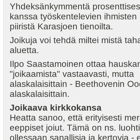
Yhdeksänkymmentä prosenttisesti
kanssa työskentelevien ihmisten
piiristä Karasjoen tienoilta.
Joikuja voi tehdä miltei mistä ta
aluetta.
Ilpo Saastamoinen ottaa hauskan
"joikaamista" vastaavasti, mutta
alaskalaisittain - Beethovenin Oodi
alaskalaisittain.
Joikaava
kirkkokansa
Heatta sanoo, että erityisesti mer
eeppiset joiut. Tämä on ns. luohtip
ollessaan sanallisia ja kertovia - e