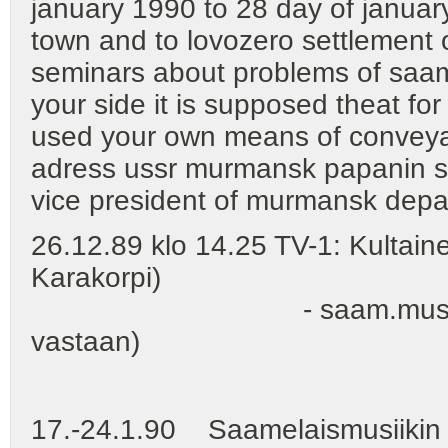
january 1990 to 28 day of janua
town and to lovozero settlement 
seminars about problems of saam
your side it is supposed theat fo
used your own means of conveyan
adress ussr murmansk papanin str
vice president of murmansk depa
26.12.89 klo 14.25 TV-1: Kultaine
Karakorpi)
- saam.musaa. (Katso
vastaan)
17.-24.1.90 Saamelaismusiikin 