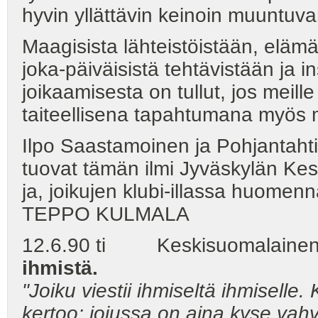
hyvin yllättävin keinoin muuntuva
Maagisista lähteistöistään, elä
joka-päiväisistä tehtävistään ja 
joikaamisesta on tullut, jos meille
taiteellisena tapahtumana myös m
Ilpo Saastamoinen ja Pohjantahti 
tuovat tämän ilmi Jyväskylän Ke
ja, joikujen klubi-illassa huomenn
TEPPO KULMALA
12.6.90 ti Keskisuomalainen
ihmistä.
"Joiku viestii ihmiseltä ihmiselle
kertoo; joiussa on aina
kyse vahv