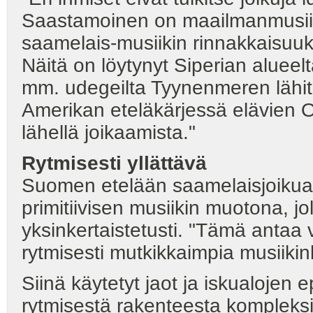
Saastamoinen on maailmanmusiiki
saamelais-musiikin rinnakkaisuuksi
Näitä on löytynyt Siperian alueel
mm. udegeilta Tyynenmeren lähiti
Amerikan eteläkärjessä elävien O
lähellä joikaamista."
Rytmisesti yllättävä
Suomen etelään saamelaisjoikua
primitiivisen musiikin muotona, jo
yksinkertaistetusti. "Tämä antaa 
rytmisesti mutkikkaimpia musiikinl
Siinä käytetyt jaot ja iskualojen
rytmisestä rakenteesta kompleksi