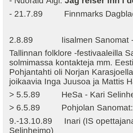
- Nuoraid Áigi:
Jag reiser inn i 
- 21.7.89 Finnmarks Dagblad: 
2.8.89 Iisalmen Sanomat - Pirj
Tallinnan folklore -festivaaleilla
solmimassa kontakteja mm. Eest
Pohjantahti oli Norjan Karasjoella
joikaavia Inga Juusoa ja Mattis H
> 5.5.89 HeSa - Kari Selinheimo
> 6.5.89 Pohjolan Sanomat: Sa
9.-13.10.89 Inari (IS opettajana
Selinheimo)