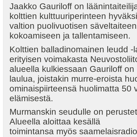
Jaakko Gauriloff on läänintaiteili
kolttien kulttuuriperinteen hyväks
valtion puolivuotisen säveltaitee
kokoamiseen ja tallentamiseen.
Kolttien balladinomainen leudd -
erityisen voimakasta Neuvostolii
alueella kulkiessaan Gauriloff 
laulua, joistakin murre-eroista huo
ominaispiirteensä huolimatta 50 
elämisestä.
Murmanskin seudulle on peruste
Alueella aloittaa kesällä
toimintansa myös saamelaisradio. 