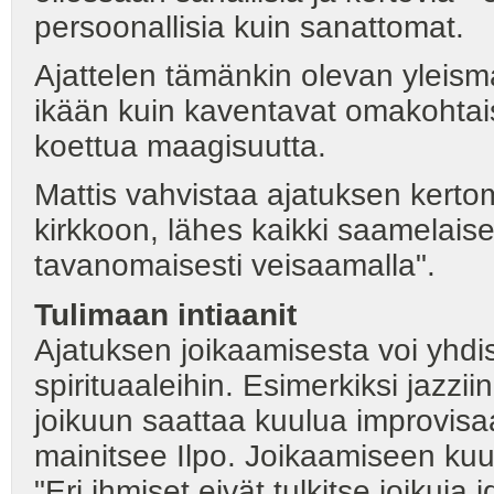
persoonallisia kuin sanattomat.
Ajattelen tämänkin olevan yleism
ikään kuin kaventavat omakohtai
koettua maagisuutta.
Mattis vahvistaa ajatuksen kerto
kirkkoon, lähes kaikki saamelaiset
tavanomaisesti veisaamalla".
Tulimaan
intiaanit
Ajatuksen joikaamisesta voi yhdist
spirituaaleihin. Esimerkiksi jazzi
joikuun saattaa kuulua improvis
mainitsee Ilpo. Joikaamiseen kuul
"Eri ihmiset eivät tulkitse joikuja 