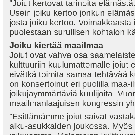
"Joiut kertovat tarinoita elämästä:
Usein joiku kertoo jonkun elämäst
josta joiku kertoo. Voimakkaasta
puolestaan surullisen kohtalon kär
Joiku kiertää maailmaa
Joiut ovat vahva osa saamelaiste
kulttuuriin kuulumattomalle joiut 
eivätkä toimita samaa tehtävää k
on konsertoinut eri puolilla maa-
joikujaymmärtäviä kuulijoita. Vu
maailmanlaajuisen kongressin yh
"Esittämämme joiut saivat vastaka
alku-asukkaiden joukossa. Myös h