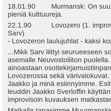
18.01.90 Murmansk: On suuria j
pieniä kulttuureja.
22.1.90 Lovozero (1. improviso
Sarv)
- Lovozeron laulujuhlat - kaksi ko
...Mikk Sarv liittyi seurueeseen so
asemalle Neuvostoliiton puolella. 
ainoastaan osoitekirjamuistiinpano
Lovozerossa sekä värivalokuvat. L
Jaakko ja minä esiinnyimme. Esi
leuddin Jaakko Sverloffin käyttäm
improvisoin kuvauksen matkast
Matkalla tapasimme Muurmanski