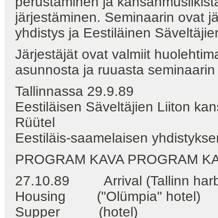
perustaminen ja kansanmusiikist
järjestäminen. Seminaarin ovat j
yhdistys ja Eestiläinen Säveltäjien
Järjestäjät ovat valmiit huolehti
asunnosta ja ruuasta seminaarin
Tallinnassa 29.9.89
Eestiläisen Säveltäjien Liiton k
Rüütel
Eestiläis-saamelaisen yhdistyks
PROGRAM KAVA PROGRAM K
27.10.89 Arrival (Tallinn har
Housing ("Olümpia" hotel)
Supper (hotel)