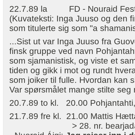
22.7.89 la FD - Nouraid Festiva
(Kuvateksti: Inga Juuso og den fi
som titulerte sig som "a shamanis
...Sist ut var Inga Juuso fra G
finsk gruppe ved navn Pohjantaht
som sjamanistisk, og viste et sam
tiden og gikk i mot og rundt hve
som joiker til fulle. Hvordan ka
Var spørsmålet mange stilte seg 
20.7.89 to kl. 20.00 Pohjantahti
21.7.89 fre kl. 21.00 Mattis Hæt
> 28. nr. bearjadaga s