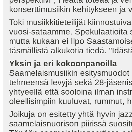
konserttimusiikin kehitykseen ja vu
Toki musiikkitieteilijät kiinnostu
vuosi-sataamme. Spekulaatioita s
mutta kukaan ei Ilpo Saastamois
täsmällistä alkukotia tiedä. "Idäs
Yksin ja eri
kokoonpanoilla
Saamelaismusiikin esitysmuodot 
tehneensä levyjä sekä 28-jäsenis
yhtyeellä että sooloina ilman inst
oleellisimpiin kuuluvat, rummut, hu
Joikuja on esitetty yhtä hyvin ja
saamelaisnuorison piirissä suosit