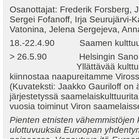
Osanottajat: Frederik Forsberg, 
Sergei Fofanoff, Irja Seurujärvi-K
Vatonina, Jelena Sergejeva, Ann
18.-22.4.90 Saamen kulttuurin 
> 26.5.90 Helsingin Sanom
Yllättävää kulttuurien k
kiinnostaa naapureitamme Viross
(Kuvateksti: Jaakko Gauriloff on 
järjestetyssä saamelaiskulttuuri
vuosia toiminut Viron saamelaiss
Pienten etnisten vähemmistöjen k
ulottuvuuksia Euroopan yhdenty