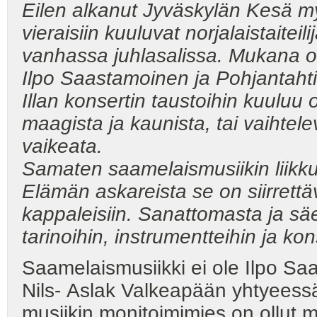
Eilen alkanut Jyväskylän Kesä m
vieraisiin kuuluvat
norjalaistaiteili
vanhassa juhlasalissa. Mukana oli
Ilpo Saastamoinen ja Pohjantahti
Illan konsertin taustoihin kuuluu 
maagista ja kaunista, tai vaihtele
vaikeata.
Samaten saamelaismusiikin liik
Elämän askareista se on siirrettäv
kappaleisiin. Sanattomasta ja säe
tarinoihin, instrumentteihin ja kon
Saamelaismusiikki ei ole Ilpo Saa
Nils- Aslak Valkeapään yhtyeessä 
musiikin monitoimimies on ollut