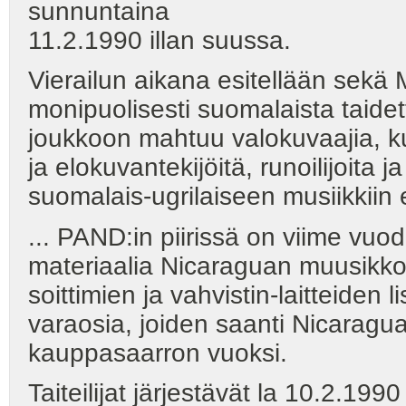
sunnuntaina
11.2.1990 illan suussa.
Vierailun aikana esitellään sek
monipuolisesti suomalaista taidett
joukkoon mahtuu valokuvaajia, kuva
ja elokuvantekijöitä, runoilijoita
suomalais-ugrilaiseen musiikkiin e
... PAND:in piirissä on viime vuo
materiaalia Nicaraguan muusikkoje
soittimien ja vahvistin-laitteiden l
varaosia, joiden saanti Nicaragu
kauppasaarron vuoksi.
Taiteilijat järjestävät la 10.2.19