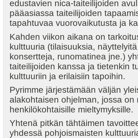
edustavien nica-taiteilijoiden av
pääasiassa taiteilijoiden tapaamis
tapahtuvaa vuorovaikutusta ja k
Kahden viikon aikana on tarkoitu
kulttuuria (tilaisuuksia, näyttelyit
konsertteja, runomatinea jne.) yh
taiteilijoiden kanssa ja tietenkin 
kulttuuriin ja erilaisiin tapoihin.
Pyrimme järjestämään väljän ylei
alakohtaisen ohjelman, jossa on m
henkilökohtaisille mieltymyksille.
Yhtenä pitkän tähtäimen tavoitte
yhdessä pohjoismaisten kulttuuri