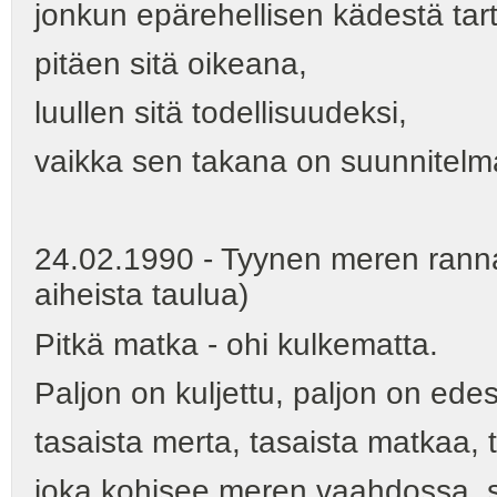
jonkun epärehellisen kädestä tar
pitäen sitä oikeana,
luullen sitä todellisuudeksi,
vaikka sen takana on suunnitelm
24.02.1990 - Tyynen meren ranna
aiheista taulua)
Pitkä matka - ohi kulkematta.
Paljon on kuljettu, paljon on ede
tasaista merta, tasaista matkaa, t
joka kohisee meren vaahdossa, 