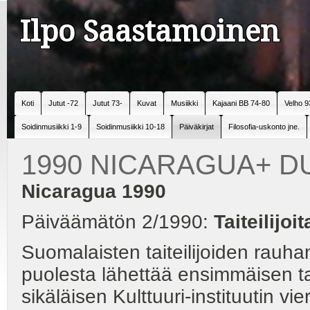
Ilpo Saastamoinen
Koti
Jutut -72
Jutut 73-
Kuvat
Musiikki
Kajaani BB 74-80
Velho 9
Soidinmusiikki 1-9
Soidinmusiikki 10-18
Päiväkirjat
Filosofia-uskonto jne.
1990 NICARAGUA+ 
Nicaragua 1990
Päiväämätön 2/1990:
Taiteilijo
Suomalaisten taiteilijoiden rauhan
puolesta lähettää ensimmäisen tai
sikäläisen Kulttuuri-instituutin v