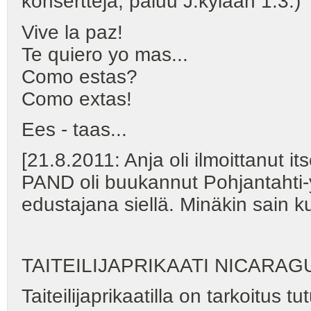
konsertteja; paluu J:kylään 1.3.)
Vive la paz!
Te quiero yo mas...
Como estas?
Como extas!
Ees - taas...
[21.8.2011: Anja oli ilmoittanut i
PAND oli buukannut Pohjantahti-
edustajana siellä. Minäkin sain 
TAITEILIJAPRIKAATI NICARA
Taiteilijaprikaatilla on tarkoitu