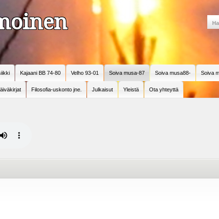
amoinen
iikki
Kajaani BB 74-80
Velho 93-01
Soiva musa-87
Soiva musa88-
Soiva m
äiväkirjat
Filosofia-uskonto jne.
Julkaisut
Yleistä
Ota yhteyttä