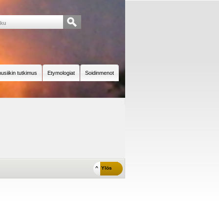
usiikin tutkimus
Etymologiat
Soidinmenot
^ Ylös