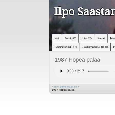
Ilpo Saast
Koti
Jutut -72
Jutut 73-
Kuvat
Mus
Soidinmusiikki 1-9
Soidinmusiikki 10-18
P
1987 Hopea palaa
Koti
»
Soiva musa-87
»
1987 Hopea palaa