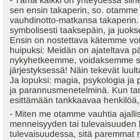
- Tämä kaikki on yhteydessä sii
sen ensin takaperin, so. otamme
vauhdinotto-matkansa takaperin. 
symbolisesti taaksepäin, ja juoks
Ensin on nostettava kätemme voi
huipuksi: Meidän on ajateltava p
nykyhetkeemme, voidaksemme suor
järjestyksessä! Näin tekevät luult
Ja lopuksi: magia, psykologia ja 
ja parannusmenetelminä. Kun ta
esittämään tankkaavaa henkilöä,
- Miten me otamme vauhtia aj
menneisyyden tai tulevaisuuden
tulevaisuudessa, sitä paremmat m