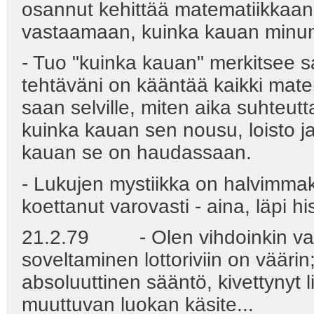
osannut kehittää matematiikkaansa 
vastaamaan, kuinka kauan minun 
- Tuo "kuinka kauan" merkitsee 
tehtäväni on kääntää kaikki matem
saan selville, miten aika suhteutt
kuinka kauan sen nousu, loisto j
kauan se on haudassaan.
- Lukujen mystiikka on halvimmaks
koettanut varovasti - aina, läpi h
21.2.79 - Olen vihdoinkin varma
soveltaminen lottoriviin on vääri
absoluuttinen sääntö, kivettynyt l
muuttuvan luokan käsite...