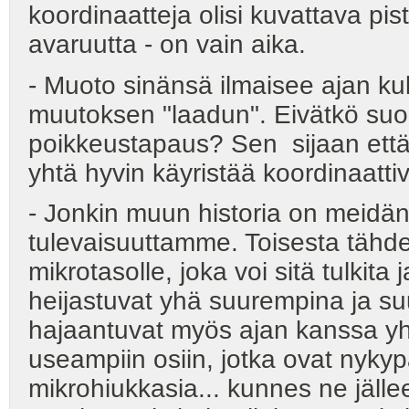
koordinaatteja olisi kuvattava pist
avaruutta - on vain aika.
- Muoto sinänsä ilmaisee ajan k
muutoksen "laadun". Eivätkö suora
poikkeustapaus? Sen sijaan että 
yhtä hyvin käyristää koordinaattiv
- Jonkin muun historia on meidä
tulevaisuuttamme. Toisesta tähde
mikrotasolle, joka voi sitä tulkit
heijastuvat yhä suurempina ja su
hajaantuvat myös ajan kanssa y
useampiin osiin, jotka ovat nyk
mikrohiukkasia... kunnes ne jäll