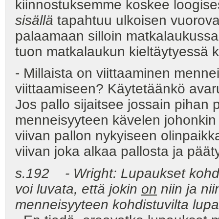
kiinnostuksemme koskee loogises
sisällä
tapahtuu ulkoisen vuorova
palaamaan silloin matkalaukussa
tuon matkalaukun kieltäytyessä 
- Millaista on viittaaminen menne
viittaamiseen? Käytetäänkö avaru
Jos pallo sijaitsee jossain pihan p
menneisyyteen kävelen johonkin t
viivan pallon nykyiseen olinpaikka
viivan joka alkaa pallosta ja pää
s.192 - Wright: Lupaukset kohdis
voi luvata, että jokin
on
niin ja ni
menneisyyteen kohdistuvilta lupau