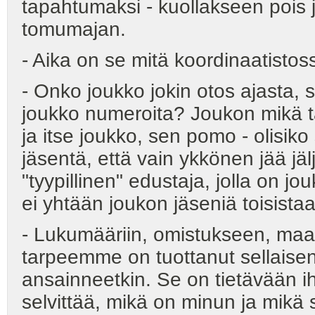
tapahtumaksi - kuollakseen pois j
tomumajan.
- Aika on se mitä koordinaatistoss
- Onko joukko jokin otos ajasta, so
joukko numeroita? Joukon mikä ta
ja itse joukko, sen pomo - olisiko
jäsentä, että vain ykkönen jää jä
"tyypillinen" edustaja, jolla on j
ei yhtään joukon jäseniä toisistaan
- Lukumääriin, omistukseen, ma
tarpeemme on tuottanut sellaise
ansainneetkin. Se on tietävään 
selvittää, mikä on minun ja mikä