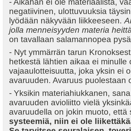
- Aikahan ei ole materiaalista, vaa
negatiivinen, ulottuvuuksia täysin
lyödään näkyvään liikkeeseen.
A
jolla menneisyyden materia heittä
on tavallaan salamannopea pysä
- Nyt ymmärrän tarun Kronoksesta
hetkestä lähtien aikaa ei minulle
vajaaulotteisuutta, joka yksin ei
avaruuden. Avaruus puolestaan on
- Yksikin materiahiukkanen, sana
avaruuden avioliitto vielä yksinkä
avaruudella on jokin muoto, että
systeemiä, niin ei ole liikettäk
Se tarvitsee seuralaisen, toveri