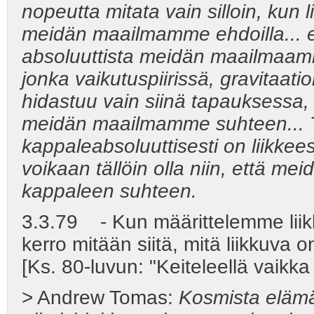
nopeutta mitata vain silloin, ku
meidän maailmamme ehdoilla... e
absoluuttista meidän maailmaamm
jonka vaikutuspiirissä, gravitaati
hidastuu vain siinä tapauksessa, 
meidän maailmamme suhteen... Tar
kappaleabsoluuttisesti on liikk
voikaan tällöin olla niin, että m
kappaleen suhteen.
3.3.79 - Kun määrittelemme liikk
kerro mitään siitä, mitä liikkuva 
[Ks. 80-luvun: "Keiteleellä vaikk
> Andrew Tomas:
Kosmista eläm