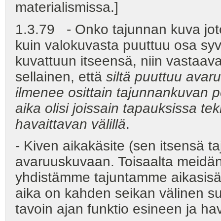
materialismissa.]
1.3.79 - Onko tajunnan kuva jot
kuin valokuvasta puuttuu osa syv
kuvattuun itseensä, niin vastaa
sellainen, että
siltä puuttuu avaru
ilmenee osittain tajunnankuvan pe
aika olisi joissain tapauksissa tek
havaittavan välillä
.
- Kiven aikakäsite (sen itsensä
avaruuskuvaan. Toisaalta meidän 
yhdistämme tajuntamme aikasisäl
aika on kahden seikan välinen su
tavoin ajan funktio esineen ja hav