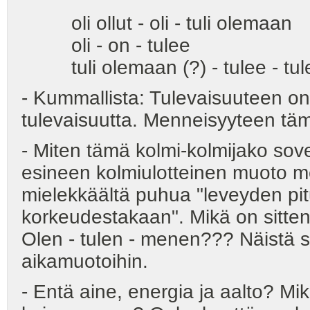
oli ollut - oli - tuli olem
oli - on - t
tuli olemaan (?) - tulee - tul
- Kummallista: Tulevaisuuteen on
tulevaisuutta. Menneisyyteen täm
- Miten tämä kolmi-kolmijako sove
esineen kolmiulotteinen muoto me
mielekkäältä puhua "leveyden p
korkeudestakaan". Mikä on sitten
Olen - tulen - menen??? Näistä 
aikamuotoihin.
- Entä aine, energia ja aalto? M