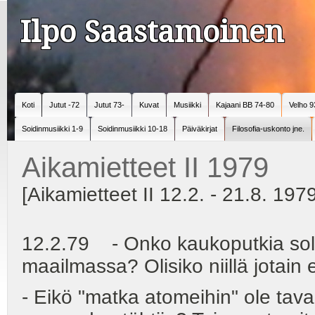
Ilpo Saastamoinen
Koti
Jutut -72
Jutut 73-
Kuvat
Musiikki
Kajaani BB 74-80
Velho 9
Soidinmusiikki 1-9
Soidinmusiikki 10-18
Päiväkirjat
Filosofia-uskonto jne.
Aikamietteet II 1979
[Aikamietteet II 12.2. - 21.8. 197
12.2.79 - Onko kaukoputkia solu
maailmassa? Olisiko niillä jotain e
- Eikö "matka atomeihin" ole tav