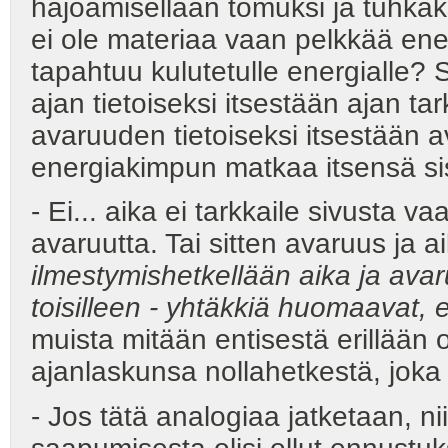
hajoamisellaan tomuksi ja tuhkaks
ei ole materiaa vaan pelkkää en
tapahtuu kulutetulle energialle?
ajan tietoiseksi itsestään ajan tar
avaruuden tietoiseksi itsestään 
energiakimpun matkaa itsensä sis
- Ei... aika ei tarkkaile sivusta v
avaruutta. Tai sitten avaruus ja aik
ilmestymishetkellään aika ja avar
toisilleen - yhtäkkiä huomaavat, 
muista mitään entisestä erillään o
ajanlaskunsa nollahetkestä, joka
- Jos tätä analogiaa jatketaan, niin