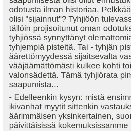
saapumisesta olisi ollut ennustuks
odotusta ilman historiaa. Pelkkä
olisi "sijainnut"? Tyhjiöön tulev
tällöin projisoitunut oman odotuk
tyhjiössä synnyttänyt olemattomia
tyhjempiä pisteitä. Tai - tyhjän pis
äärettömyydessä sijaitsevalta vast
vääjäämättömästi kulkee kohti 
valonsädettä. Tämä tyhjiörata p
saapumista...
- Edelleenkin kysyn: mistä ensim
ikivanhat myytit sittenkin vastau
äärimmäisen yksinkertainen, su
päivittäisissä kokemuksissamme s