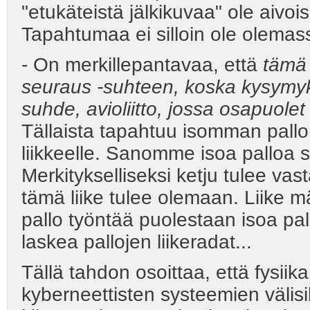
"etukäteistä jälkikuvaa" ole aivoi
Tapahtumaa ei silloin ole olemass
- On merkillepantavaa, että
tämä
seuraus -suhteen, koska kysymy
suhde, avioliitto, jossa osapuolet 
Tällaista tapahtuu isomman pall
liikkeelle. Sanomme isoa palloa sy
Merkitykselliseksi ketju tulee va
tämä liike tulee olemaan. Liike m
pallo työntää puolestaan isoa pa
laskea pallojen liikeradat...
Tällä tahdon osoittaa, että fysiika
kyberneettisten systeemien välisi