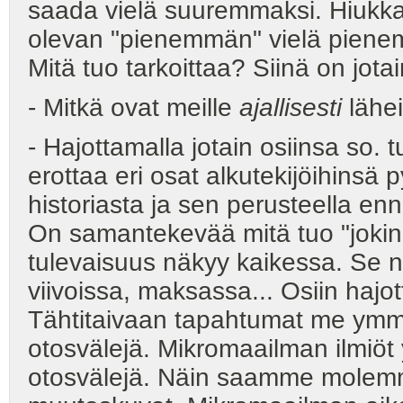
saada vielä suuremmaksi. Hiukka
olevan "pienemmän" vielä pi
Mitä tuo tarkoittaa? Siinä on jota
- Mitkä ovat meille
ajallisesti
lähei
- Hajottamalla jotain osiinsa so. 
erottaa eri osat alkutekijöihins
historiasta ja sen perusteella e
On samantekevää mitä tuo "jokin" 
tulevaisuus näkyy kaikessa. Se n
viivoissa, maksassa... Osiin haj
Tähtitaivaan tapahtumat me ymm
otosvälejä. Mikromaailman ilmiö
otosvälejä. Näin saamme molemmi