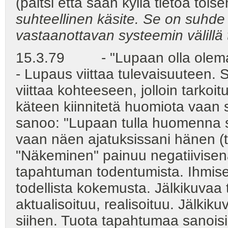
(paitsi että saan kyllä tietoa toi
suhteellinen käsite. Se on suhde
vastaanottavan systeemin välillä 
15.3.79 - "Lupaan olla olematt
- Lupaus viittaa tulevaisuuteen.
viittaa kohteeseen, jolloin tarko
käteen kiinnitetä huomiota vaan 
sanoo: "Lupaan tulla huomenna si
vaan näen ajatuksissani hänen (t
"Näkeminen" painuu negatiivisena
tapahtuman todentumista. Ihmise
todellista kokemusta. Jälkikuvaa 
aktualisoituu, realisoituu. Jälkik
siihen. Tuota tapahtumaa sanoisin