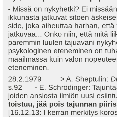
- Missä on nykyhetki? Ei missää
ikkunasta jatkuvat sitoen äskeis
side, joka aiheuttaa harhan, että 
jatkuvaa... Onko niin, että mitä 
paremmin luulen tajuavani nykyhe
psykologinen eteneminen on tuha
maailmassa kuin valon nopeuteen
eteneminen.
28.2.1979 > A. Sheptulin:
Di
s.92 - E. Schrödinger: Tajunta
joiden ansiosta ilmiön uusi esiin
toistuu, jää pois tajunnan piiris
[16.12.13: I kerran merkitys koro