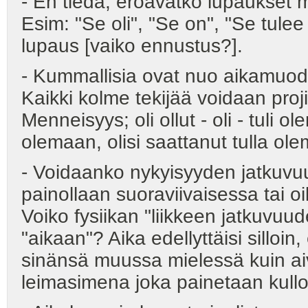
- En tiedä, eroavatko lupaukset mu
Esim: "Se oli", "Se on", "Se tulee
lupaus [vaiko ennustus?].
- Kummallisia ovat nuo aikamuod
Kaikki kolme tekijää voidaan proji
Menneisyys; oli ollut - oli - tuli o
olemaan, olisi saattanut tulla ole
- Voidaanko nykyisyyden jatkuvu
painollaan suoraviivaisessa tai o
Voiko fysiikan "liikkeen jatkuvuu
"aikaan"? Aika edellyttäisi silloin, e
sinänsä muussa mielessä kuin ai
leimasimena joka painetaan kullo