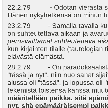
22.2.79 - Odotan vierasta sam
Hänen nykyhetkensä on minun tul
23.2.79 - Samalla tavalla kuin v
on suhteutettava aikaan ja avar
perusväittämät suhteutettava ai
kun kirjainten tilalle (tautologian t
elävästä elämästä.
28.2.79 - On paradoksaalista, i
"tässä ja nyt", niin nuo sanat sij
alussa oli "tässä", ja lopussa oli 
tekemistä toistensa kanssa muut
määritellään paikka, sitä epäm
nyt, sitä epämääräisempi paik