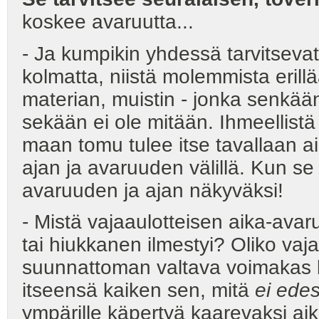
koskee avaruutta...
- Ja kumpikin yhdessä tarvitsevat
kolmatta, niistä molemmista erill
materian, muistin - jonka senkään
sekään ei ole mitään. Ihmeellistä
maan tomu tulee itse tavallaan ain
ajan ja avaruuden välillä. Kun se
avaruuden ja ajan näkyväksi!
- Mistä vajaaulotteisen aika-ava
tai hiukkanen ilmestyi? Oliko vaja
suunnattoman valtava voimakas k
itseensä kaiken sen, mitä
ei edes
ympärille käpertyä kaarevaksi ai