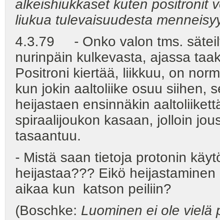
alkeishiukkaset kuten positronit 
liukua tulevaisuudesta menneisy
4.3.79 - Onko valon tms. säteily
nurinpäin kulkevasta, ajassa taa
Positroni kiertää, liikkuu, on norm
kun jokin aaltoliike osuu siihen, 
heijastaen ensinnäkin aaltoliikett
spiraalijoukon kasaan, jolloin jou
tasaantuu.
- Mistä saan tietoja protonin käy
heijastaa??? Eikö heijastamine
aikaa kun katson peiliin?
(Boschke:
Luominen ei ole vielä 