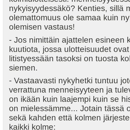
nykyisyydessäkö? Kenties, sillä m
olemattomuus ole samaa kuin nyky
olemisen vastaus!
- Jos nimittäin ajattelen esineen k
kuutiota, jossa ulotteisuudet ov
litistyessään tasoksi on tuosta ko
siemen.
- Vastaavasti nykyhetki tuntuu j
verrattuna menneisyyteen ja tulev
on ikään kuin laajempi kuin se his
on mielessämme... Jotain tässä o
sekä kahden että kolmen järjestel
kaikki kolme: