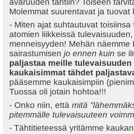
avaruuden tähtiin? Toiseen tarvi
Molemmat suurentavat ja tuo
- Miten ajat suhtautuvat toisii
atomien liikkeissä tulevaisuuden
menneisyyden! Mehän näemme Kir
sairastumisen
jo ennen kuin
se il
paljastaa meille tulevaisuuden
kaukaisimmat tähdet paljasta
pääsemme kaukaisimpiin (pienimp
Tuossa oli jotain hohtoa!!!
- Onko niin, että
mitä "lähemmäks
pitemmälle tulevaisuuteen voim
- Tähtitieteessä yritämme kauka