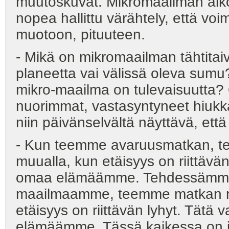
muutoskuvat. Mikromaailman aiko
nopea hallittu värähtely, että v
muotoon, pituuteen.
- Mikä on mikromaailman tähtitai
planeetta vai välissä oleva sumu?
mikro-maailma on tulevaisuutta? 
nuorimmat, vastasyntyneet hiuk
niin päivänselvältä näyttävä, että
- Kun teemme avaruusmatkan, te
muualla, kun etäisyys on riittävä
omaa elämäämme. Tehdessämme
maailmaamme, teemme matkan men
etäisyys on riittävän lyhyt. Tät
elämäämme. Tässä kaikessa on jota