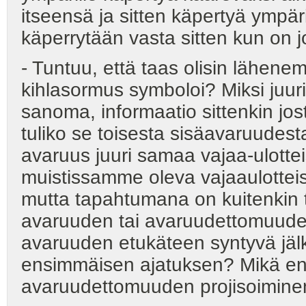
itseensä ja sitten käpertyä ympäri
käperrytään vasta sitten kun on jo
- Tuntuu, että taas olisin lähene
kihlasormus symboloi? Miksi juur
sanoma, informaatio sittenkin jo
tuliko se toisesta sisäavaruudest
avaruus juuri samaa vajaa-ulotte
muistissamme oleva vajaaulotteis
mutta tapahtumana on kuitenkin 
avaruuden tai avaruudettomuuden
avaruuden etukäteen syntyvä jä
ensimmäisen ajatuksen? Mikä ensi
avaruudettomuuden projisoiminen