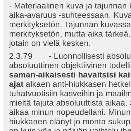
- Materiaalinen kuva ja tajunnan 
aika-avaruus -suhteessaan. Kuva
merkityksetön. Tajunnan kuvassa
merkityksetön, mutta aika tärkeä.
jotain on vielä kesken.
2.3.79 - Luonnollisesti absoluut
absoluuttinen objektiivinen todell
saman-aikaisesti havaitsisi kaik
ajat
alkaen anti-hiukkasen hetke
tuhatvuotisiin kasveihin ja maail
mieltä tajuta absoluuttista aikaa
aikaa minun nopeudellani. Minun 
hiukkanen elänyt jo monta sukup
on kuin yön ja päivän vaihtelu ihm