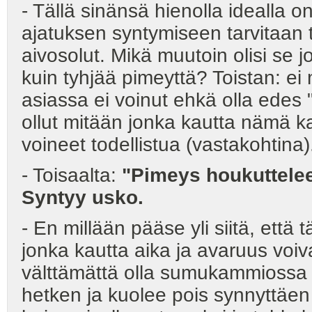
- Tällä sinänsä hienolla idealla o
ajatuksen syntymiseen tarvitaan
aivosolut. Mikä muutoin olisi se jo
kuin tyhjää pimeyttä? Toistan: ei
asiassa ei voinut ehkä olla edes 
ollut mitään jonka kautta nämä ka
voineet todellistua (vastakohtina)
- Toisaalta:
"Pimeys houkuttelee
Syntyy usko.
- En millään pääse yli siitä, että 
jonka kautta aika ja avaruus voiva
välttämättä olla sumukammiossa 
hetken ja kuolee pois synnyttäe