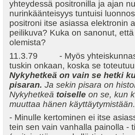
yhteydessä positronilla ja ajan n
nurinkäänteisyys tuntuisi luonnos
positroni itse asiassa elektronin 
peilikuva? Kuka on sanonut, että 
olemista?
11.3.79 - Myös yhteiskunnassa
tuskin onkaan, koska se toteutuu
Nykyhetkeä on vain se hetki 
pisaran.
Ja sekin pisara on histo
Nykyhetkeä
toiselle
on se, kun k
muuttaa hänen käyttäytymistään
- Minulle kertominen ei itse asia
tein sen vain vanhalla painolla -