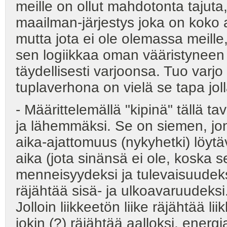
meille on ollut mahdotonta tajuta,
maailman-järjestys joka on koko
mutta jota ei ole olemassa meil
sen logiikkaa oman vääristynee
täydellisesti varjoonsa. Tuo varj
tuplaverhona on vielä se tapa 
- Määrittelemällä "kipinä" tällä t
ja lähemmäksi. Se on siemen, jo
aika-ajattomuus (nykyhetki) löytäv
aika (jota sinänsä ei ole, koska se
menneisyydeksi ja tulevaisuudeksi
räjähtää sisä- ja ulkoavaruudeksi
Jolloin liikkeetön liike räjähtää li
jokin (?) räjähtää aalloksi, energi