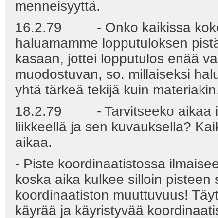
menneisyyttä.
16.2.79 - Onko kaikissa koke
haluamamme lopputuloksen pistämm
kasaan, jottei lopputulos enää vain
muodostuvan, so. millaiseksi hal
yhtä tärkeä tekijä kuin materiakin
18.2.79 - Tarvitseeko aikaa ilm
liikkeellä ja sen kuvauksella? Kai
aikaa.
- Piste koordinaatistossa ilmaise
koska aika kulkee silloin pisteen 
koordinaatiston muuttuvuus! Täyty
käyrää ja käyristyvää koordinaati