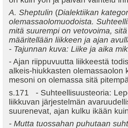
A. Sheptulin
(
Dialektiikan kategori
olemassaolomuodoista. Suhteellis
mitä suurempi on vetovoima, sitä
määritellään liikkeen ja ajan avull
- Tajunnan kuva: Liike ja aika m
- Ajan riippuvuutta liikkeestä tod
alkeis-hiukkasten olemassaolon k
mesoni on olemassa sitä pitemp
s.171 - Suhteellisuusteoria: Lep
liikkuvan järjestelmän avaruudelli
suurenevat, ajan kulku ikään kui
- Mutta tuossahan puhutaan suhte