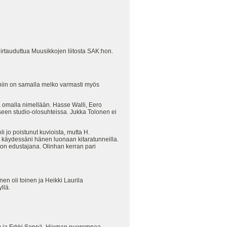
irtauduttua Muusikkojen liitosta SAK:hon.
, niin on samalla melko varmasti myös
la omalla nimellään. Hasse Walli, Eero
kseen studio-olosuhteissa. Jukka Tolonen ei
 jo poistunut kuvioista, mutta H.
a käydessäni hänen luonaan kitaratunneilla.
iton edustajana. Olinhan kerran pari
en oli toinen ja Heikki Laurila
llä.