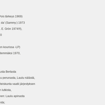
ois tärkeys 1969)
 da' (Sammy:) 1973
E. Grön 1974!!!),
70
en kourissa -LP)
demmäksi 1970,
usta Bertasta
perunasta, Laulu nälästä,
skunta vaatii järjestyksen
utkista,
en: Laulu apinasta
sta;