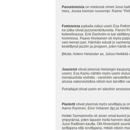
Pasunisteista
on mielessä nimet Jussi Aal
mies, Jussia hieman nuorempi. Raimo "Pelle
Fonisteista
paikalla näkyi usein Esa Pethman
ne jotka olivat jazzorientoituneita. Paroni
kokeellisessa. Erik Danholm ei kai välittän
hommissa. Paavo Honkanen oli myös paljon k
vain kerran pari. Hänhän edusti jo vanhem
keskittynyt jazziin ja progeen, joten häntä 
[Muita: Antero Helander as, Julius Heikkilä
Jousistot
olivat yleensä Helsingin kaupung
usein). Esa Kamu nähtiin myös usein viuluss
monipuolista viulistia - varsinkin varustett
alussa vakioviulistina silloin kun tarvittiin v
Puhaltajat olivat usein eri aikoihin sessioiss
Pianistit
olivat yleensä myös sovittajia ja 
Aarno Raninen, Eino Virtanen (tp) ja Heikki
Heikki Sarmannolla oli aivan omat kuviot j
ympyränsä, joten tapasin heitä harvoin studi
Jussi Raittisen kautta. Olli Ahvenlahti suu
soittajana että sovittajana, mikäli oikein mu