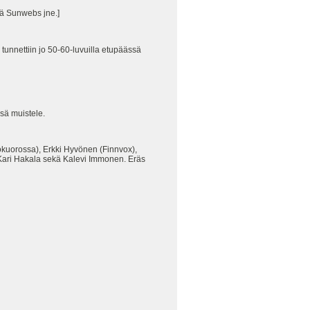
lä Sunwebs jne.]
unnettiin jo 50-60-luvuilla etupäässä
ssä muistele.
iokuorossa), Erkki Hyvönen (Finnvox),
t Kari Hakala sekä Kalevi Immonen. Eräs