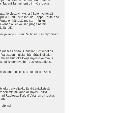
tröm ja Erkki Seppä. Hieman nuorempaa
(ja Tapani Tamminen) oli myös joskus
zpitoisissa virityksissä kuten veljensä
 lopulta 1970-luvun lopulla. Teppo Hauta-aho
Muuta en hänestä muista - niin kuin
vonen oli ehkä liian proge näihin
a läheltä.
m ja tietysti Jussi Raittinen. Kari Hynninen
skelmäsessioissa. Christian Schwindt oli
i Valasteen muistan hämärästi joiltakin
nemmän studiokeikkoja myös iskelmä- ja
laululiikkeen riveihin. Joskus studiossa
iväläinen oli joskus studioissa. Anssi
ytetty parivaljakko jälki-äänityksissä.
 Myöhemmin mukana oli myös Heikki
inni Radiossa. Kalevi Virtanen oli joskus
ian.
leipiin.]