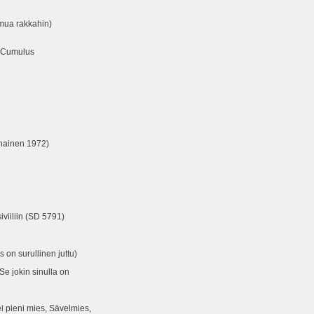
mua rakkahin)
> Cumulus
nainen 1972)
iiliin (SD 5791)
 on surullinen juttu)
jokin sinulla on
ei pieni mies, Sävelmies,