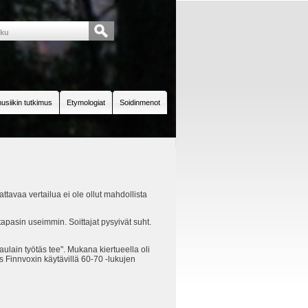
usiikin tutkimus
Etymologiat
Soidinmenot
ttavaa vertailua ei ole ollut mahdollista
a tapasin useimmin. Soittajat pysyivät suht.
ulain työtäs tee". Mukana kiertueella oli
us Finnvoxin käytävillä 60-70 -lukujen