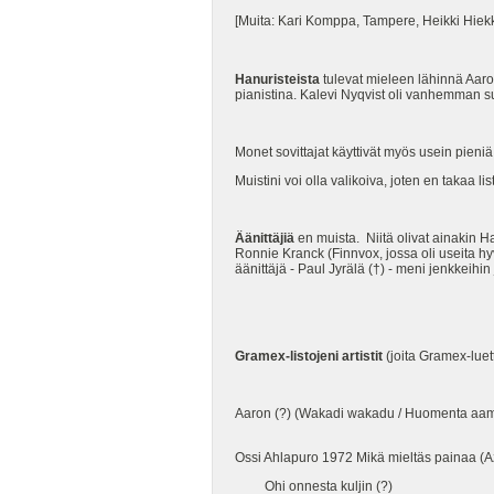
[Muita: Kari Komppa, Tampere, Heikki Hiekk
Hanuristeista
tulevat mieleen lähinnä Aaro
pianistina. Kalevi Nyqvist oli vanhemman su
Monet sovittajat käyttivät myös usein pieniä 
Muistini voi olla valikoiva, joten en takaa l
Äänittäjiä
en muista. Niitä olivat ainakin H
Ronnie Kranck (Finnvox, jossa oli useita h
äänittäjä - Paul Jyrälä (†) - meni jenkkeihi
Gramex-listojeni artistit
(joita Gramex-luet
Aaron (?) (Wakadi wakadu / Huomenta aa
Ossi Ahlapuro 1972 Mikä mieltäs painaa (Az
Ohi onnesta kuljin (?)