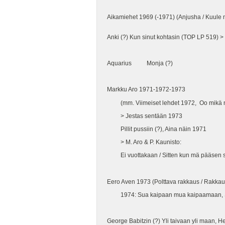
Aikamiehet 1969 (-1971) (Anjusha / Kuule 
Anki (?) Kun sinut kohtasin (TOP LP 519) 
Aquarius Monja (?)
Markku Aro 1971-1972-1973
(mm. Viimeiset lehdet 1972, Oo mikä 
> Jestas sentään 1973
Pillit pussiin (?), Aina näin 1971
> M. Aro & P. Kaunisto:
Ei vuottakaan / Sitten kun mä pääsen siv
Eero Aven 1973 (Polttava rakkaus / Rakkaus
1974: Sua kaipaan mua kaipaamaan, Se 
George Babitzin (?) Yli taivaan yli maan, H