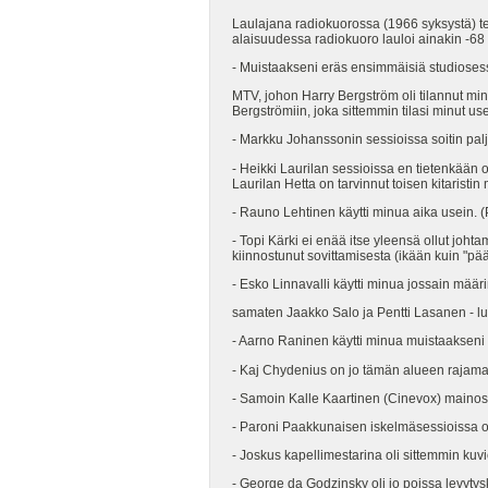
Laulajana radiokuorossa (1966 syksystä) te
alaisuudessa radiokuoro lauloi ainakin -6
- Muistaakseni eräs ensimmäisiä studiosess
MTV, johon Harry Bergström oli tilannut minu
Bergströmiin, joka sittemmin tilasi minut use
- Markku Johanssonin sessioissa soitin p
- Heikki Laurilan sessioissa en tietenkään oll
Laurilan Hetta on tarvinnut toisen kitaristin
- Rauno Lehtinen käytti minua aika usein. 
- Topi Kärki ei enää itse yleensä ollut joht
kiinnostunut sovittamisesta (ikään kuin "pä
- Esko Linnavalli käytti minua jossain määri
samaten Jaakko Salo ja Pentti Lasanen - luult
- Aarno Raninen käytti minua muistaakseni 
- Kaj Chydenius on jo tämän alueen rajamail
- Samoin Kalle Kaartinen (Cinevox) mainosm
- Paroni Paakkunaisen iskelmäsessioissa oli
- Joskus kapellimestarina oli sittemmin ku
- George da Godzinsky oli jo poissa levyty