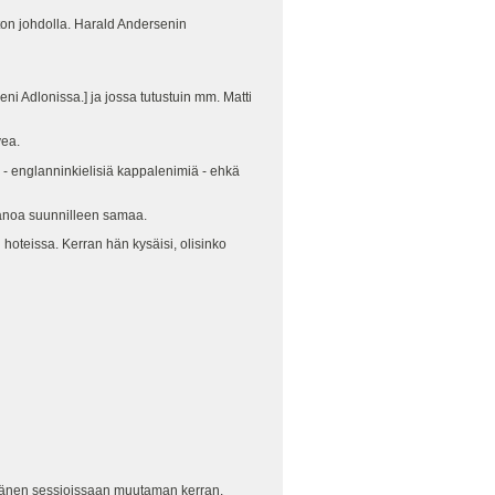
ton johdolla. Harald Andersenin
eni Adlonissa.] ja jossa tutustuin mm. Matti
vea.
kua - englanninkielisiä kappalenimiä - ehkä
sanoa suunnilleen samaa.
 hoteissa. Kerran hän kysäisi, olisinko
t hänen sessioissaan muutaman kerran.