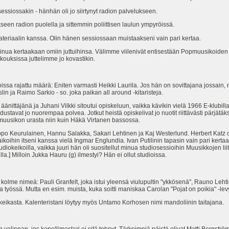
essiossakin - hänhän oli jo siirtynyt radion palvelukseen.
seen radion puolella ja sittemmin poliittisen laulun ympyröissä.
teriaalin kanssa. Olin hänen sessiossaan muistaakseni vain pari kertaa.
minua kertaakaan omiin juttuihinsa. Välimme viilenivät entisestään Popmuusikoiden 
kouksissa juttelimme jo kovastikin.
issa rajattu määrä: Eniten varmasti Heikki Laurila. Jos hän on sovittajana jossain
slin ja Raimo Sarkio - so. joka paikan all around -kitaristeja.
 äänittäjänä ja Juhani Vilkki sitoutui opiskeluun, vaikka kävikin vielä 1966 E-klubil
ustavat jo nuorempaa polvea. Jotkut heistä opiskelivat jo nuotit riittävästi pärjätä
omuusikon urasta niin kuin Häkä Virtanen bassossa.
ppo Keurulainen, Hannu Salakka, Sakari Lehtinen ja Kaj Westerlund. Herbert Katz oli
oihin itseni kanssa vielä Ingmar Englundia. Ivan Putilinin tapasin vain pari kerta
tudiokeikoilla, vaikka juuri hän oli suositellut minua studiosessioihin Muusikkojen li
a.] Milloin Jukka Hauru (g) ilmestyi? Hän ei ollut studioissa.
 kolme nimeä: Pauli Granfelt, joka istui yleensä viulupultin "ykkösenä", Rauno Lehtin
 työssä. Mutta en esim. muista, kuka soitti maniskaa Carolan "Pojat on poikia" -levy
akeikasta. Kalenteristani löytyy myös Untamo Korhosen nimi mandoliinin taitajana.