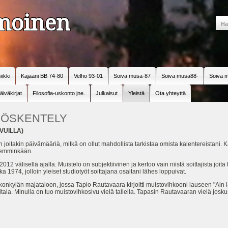
amoinen
iikki
Kajaani BB 74-80
Velho 93-01
Soiva musa-87
Soiva musa88-
Soiva m
äiväkirjat
Filosofia-uskonto jne.
Julkaisut
Yleistä
Ota yhteyttä
TYÖSKENTELY
VUILLA)
itakin päivämääriä, mitkä on ollut mahdollista tarkistaa omista kalentereistani. Ka
öhemminkään.
012 välisellä ajalla. Muistelo on subjektiivinen ja kertoo vain niistä soittajista joit
 1974, jolloin yleiset studiotyöt soittajana osaltani lähes loppuivat.
konkylän majataloon, jossa Tapio Rautavaara kirjoitti muistovihkooni lauseen "Ain la
itala. Minulla on tuo muistovihkosivu vielä tallella. Tapasin Rautavaaran vielä josk