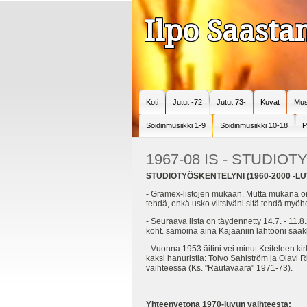
Ilpo Saast
Koti
Jutut -72
Jutut 73-
Kuvat
Mus
Soidinmusiikki 1-9
Soidinmusiikki 10-18
P
1967-08 IS - STUDIO
STUDIOTYÖSKENTELYNI (1960-2000 -LU
- Gramex-listojen mukaan. Mutta mukana on jo
tehdä, enkä usko viitsiväni sitä tehdä my
- Seuraava lista on täydennetty 14.7. - 11.8.2
koht. samoina aina Kajaaniin lähtööni saakka
- Vuonna 1953 äitini vei minut Keiteleen kir
kaksi hanuristia: Toivo Sahlström ja Olavi R
vaihteessa (Ks. "Rautavaara" 1971-73).
Yhteenvetona 1970-luvun vaihteesta: