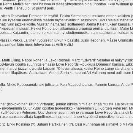
en valinnan, jos kapellimestari ei sitä tehnyt. Tärkeimpiä näistä olivat Matti Bergs
:n Pentti Mutikaisen isoa bassoa ei tässä yhteydessä pidä unohtaa. Ilkka Willman 
Pentti Tiensuu oli jo jäänyt pois.
, sitten Tasavallan Presidentin myötä. Pekka Sarmanto oli mukana ennen kaikkea jaz
tä kai kyseltiin enenevässä määrin myös tavallisiin sessioihin. UMO nielaisi hänet
nnätti vain jazzkeikoille. Muistan hämärästi soittaneeni Jorma Kaleniuksen kanssa. 
pedian mukaan. Pekka Pohjola oli alkamassa uraansa omilla jutuillaan. Make Lie
 poistua Kajaaniin, joten en oikein nähnyt studiomuusikon ammattikunnan katoamist
kylässä), Pekka Laitinen [Soulsetin urkuri > basisti], Jussi Reponen, Måsse Grundströ
ä samoin kuin nuori tuleva basisti Antti Hytti.]
la, Matti Oiling, Nappi Ikonen ja Esko Rosnell. Martti "Edward" Vesalaa ei näkynyt i
i jo 60-luvun lopulla suunnittelemassa Love Records -koukkuja Donnerin kanssa. Erkk
kinen häipyi jazzympyröistä Lappiin 70-luvun alussa, koska Reino Laine sai yhä e
n meni tilapäisesti Australiaan. Anneli Sarin kumppani Ari Valtonen meni poliittisen 
lla. Mikko Kuoppamäki teki julisteita. Ken McLeod touhusi Paronin kanssa. Ande Pä
.]
Tane" (isokokoinen Tauno Virtanen), joiden oikeita nimiä en enää muista. He olivat kä
d - myöhemmin Oulunkylän opiston teoreetikko - harvemmin Lill-Jörgen Petersen.
 (Lill-)Jörgen Petersen. Otto Donner suunnitteli jo varmaan Love Recordsia ja oli ki
 asemansa sovittaja-kapellimestarina, joten hänen käyttönsä muusikkona väheni p
 tp, Erkki Koskimo (?), Juhani Hartikainen (?). Ossi Runnehan oli siirtynyt jo MTV:n 