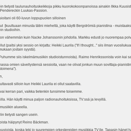
in tietysti laulunauhoituskeikkoja pikku kuorokokoonpanoissa ainakin Ilkka Kuusis
8 Pendereckin Luukas-Passion.
ioitani oli 60-luvun loppupuolen silloinen
t [kuultuaan minusta tätini mieheltä, joka käytti Bergströmiä pianistina - muistaaks
in studioihin.
aljon vähemmän kuin Nacke Johanssonin johdolla. Markku edusti jo nuorempaa pol
ut (paitsi yksi sessio on kirjattu: Heikki Laurila ("If I thought..." siis ilman vuosilu
 mukaan jostain syystä).
(Puhumme siis iskelmämusiikin studioistunnoista). Raimo Henrikssonista voin kai 
amassa omien sävellystensä sessioita, vaan ne olivat jonkun muun sovittaja-pianistin
ätoimena").
n,
avasti silloin kun Heikki Laurila ei ollut saatavilla.
vai kerran pari, vaikka tietenkin tunsimme toisemme.
la. Hän käytti minua paljon radionauhoituksissa, TV:ssä ja levyillä.
usiikin alueella.
n tietysti sangen usein.
vioista häipynyt Reino Bäckman.
skuvioista, koska teki jo suurempien orkestereiden musiikkia TV:lle. Tapasin häne