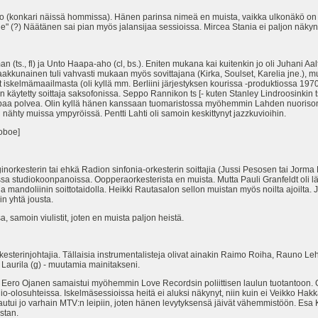
to (konkari näissä hommissa). Hänen parinsa nimeä en muista, vaikka ulkonäkö on
" (?) Näätänen sai pian myös jalansijaa sessioissa. Mircea Stania ei paljon näkyn
 (ts., fl) ja Unto Haapa-aho (cl, bs.). Eniten mukana kai kuitenkin jo oli Juhani Aalt
 Paakkunainen tuli vahvasti mukaan myös sovittajana (Kirka, Soulset, Karelia jne.),
yt iskelmämaailmasta (oli kyllä mm. Berliini järjestyksen kourissa -produktiossa 19
äytetty soittaja saksofonissa. Seppo Rannikon ts [- kuten Stanley Lindroosinkin 
paa polvea. Olin kyllä hänen kanssaan tuomaristossa myöhemmin Lahden nuorison 
ei nähty muissa ympyröissä. Pentti Lahti oli samoin keskittynyt jazzkuvioihin.
 oboe]
inorkesterin tai ehkä Radion sinfonia-orkesterin soittajia (Jussi Pesosen tai Jorm
a studiokoonpanoissa. Oopperaorkesterista en muista. Mutta Pauli Granfeldt oli läh
una mandoliinin soittotaidolla. Heikki Rautasalon sellon muistan myös noilta ajoilta. 
ain yhtä jousta.
a, samoin viulistit, joten en muista paljon heistä.
orkesterinjohtajia. Tällaisia instrumentalisteja olivat ainakin Raimo Roiha, Rauno L
 Laurila (g) - muutamia mainitakseni.
a Eero Ojanen samaistui myöhemmin Love Recordsin poliittisen laulun tuotantoon. Ol
o-olosuhteissa. Iskelmäsessioissa heitä ei aluksi näkynyt, niin kuin ei Veikko Hakkar
ntautui jo varhain MTV:n leipiin, joten hänen levytyksensä jäivät vähemmistöön. Esa
istan.