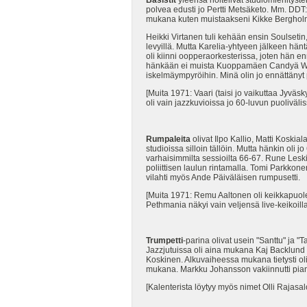
Basistit
yleensä hoitelivat studiomiehityst
polvea edusti jo Pertti Metsäketo. Mm. DDT
mukana kuten muistaakseni Kikke Bergholm. 
Heikki Virtanen tuli kehään ensin Soulsetin
levyillä. Mutta Karelia-yhtyeen jälkeen hän
oli kiinni oopperaorkesterissa, joten hän e
hänkään ei muista Kuoppamäen Candyä Wiki
iskelmäympyröihin. Minä olin jo ennättänyt
[Muita 1971: Vaari (taisi jo vaikuttaa Jyväs
oli vain jazzkuvioissa jo 60-luvun puoliväliss
Rumpaleita
olivat Ilpo Kallio, Matti Koskia
studioissa silloin tällöin. Mutta hänkin ol
varhaisimmilta sessioilta 66-67. Rune Les
poliittisen laulun rintamalla. Tomi Parkkone
vilahti myös Ande Päiväläisen rumpusetti.
[Muita 1971: Remu Aaltonen oli keikkapuole
Pethmania näkyi vain veljensä live-keikoilla
Trumpetti
-parina olivat usein "Santtu" ja "
Jazzjutuissa oli aina mukana Kaj Backlun
Koskinen. Alkuvaiheessa mukana tietysti oli
mukana. Markku Johansson vakiinnutti pian
[Kalenterista löytyy myös nimet Olli Rajasalo