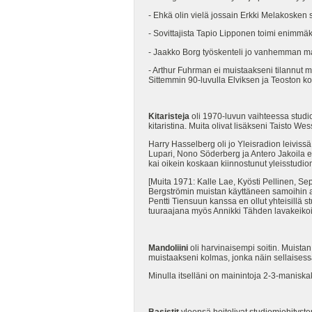
- Ehkä olin vielä jossain Erkki Melakosken s
- Sovittajista Tapio Lipponen toimi enimmäk
- Jaakko Borg työskenteli jo vanhemman ma
- Arthur Fuhrman ei muistaakseni tilannut 
Sittemmin 90-luvulla Elviksen ja Teoston ko
Kitaristeja
oli 1970-luvun vaihteessa studio
kitaristina. Muita olivat lisäkseni Taisto Wes
Harry Hasselberg oli jo Yleisradion leivissä
Lupari, Nono Söderberg ja Antero Jakoila ed
kai oikein koskaan kiinnostunut yleisstudi
[Muita 1971: Kalle Lae, Kyösti Pellinen, Se
Bergströmin muistan käyttäneen samoihin aik
Pentti Tiensuun kanssa en ollut yhteisillä s
tuuraajana myös Annikki Tähden lavakeikoill
Mandoliini
oli harvinaisempi soitin. Muistan
muistaakseni kolmas, jonka näin sellaisessa
Minulla itselläni on mainintoja 2-3-manisk