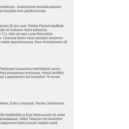
 mielessä - isokokoinen leveäleukainen
yt muualla kuin jazzkuvioissa.
onen (fl, ten.sax). Pekka Pöyryä käyttivät
 mutta oli mukana myös kaikessa
70-71). Hän oli vain Love Recordsin
ts -] kanssa taisin osua samaan sessioon
taide-tapahtumassa. Eero Koivistoinen oli
a Rahkosen kasaamia miehityksiä varsin
es jokaisessa sessiossa, missä tarvittiin
Jari Lappalainen tuli kuvioihin 70-luvun
ehtinen, Esko Linnavalli, Nacke Johansson,
li Heikkilällä ja Esa Helasvuolla oli omat
aistakaan. Hillel Tokazier tuli kuvioihin
 Katajavuori toimi jossain määrin sekä