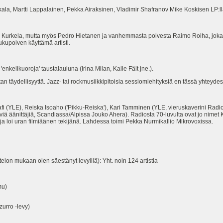
ala, Martti Lappalainen, Pekka Airaksinen, Vladimir Shafranov Mike Koskisen LP:l
 Kurkela, mutta myös Pedro Hietanen ja vanhemmasta polvesta Raimo Roiha, joka t
kupolven käyttämä artisti.
'enkelikuoroja' taustalauluna (Irina Milan, Kalle Fält jne.).
istan täydellisyyttä. Jazz- tai rockmusiikkipitoisia sessiomiehityksiä en tässä yhteyde
afi (YLE), Reiska Isoaho ('Pikku-Reiska'), Kari Tamminen (YLE, vieruskaverini Rad
yviä äänittäjiä, Scandiassa/Alpissa Jouko Ahera). Radiosta 70-luvulta ovat jo nime
n ja loi uran filmiäänen tekijänä. Lahdessa toimi Pekka Nurmikallio Mikrovoxissa.
telon mukaan olen säestänyt levyillä): Yht. noin 124 artistia
mu)
urro -levy)