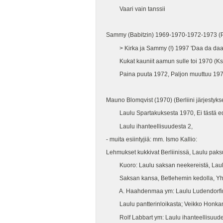
Vaari vain tanssii
Sammy (Babitzin) 1969-1970-1972-1973 (P
> Kirka ja Sammy (!) 1997 'Daa da daa
Kukat kauniit aamun sulle toi 1970 (Ks. 
Paina puuta 1972, Paljon muuttuu 19
Mauno Blomqvist (1970) (Berliini järjestyks
Laulu Spartakuksesta 1970, Ei tästä e
Laulu ihanteellisuudesta 2,
- muita esiintyjiä: mm. Ismo Kallio:
Lehmukset kukkivat Berliinissä, Laulu paks
Kuoro: Laulu saksan neekereistä, Laulu 
Saksan kansa, Betlehemin kedolla, Yhtei
A. Haahdenmaa ym: Laulu Ludendorfin l
Laulu pantterinloikasta; Veikko Honkan
Rolf Labbart ym: Laulu ihanteellisuude