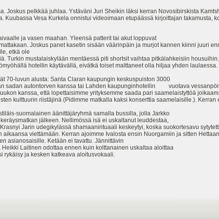
. Joskus pelkkää juhlaa. Ystäväni Juri Sheikin läksi kerran Novosibirskista Kamts
sa. Kuubassa Vesa Kurkela onnistui videoimaan etupäässä kirjoittajan takamusta, k
ivaalle ja vasen maahan. Yleensä patterit tai akut loppuvat
attakaan. Joskus panet kasetin sisään väärinpäin ja murjot kannen kiinni juuri enn
e, etkä ole
ä. Turkin mustalaiskylään mentäessä piti shortsit vaihtaa pitkälahkeisiin housuihin.
myöhällä hotellin käytävällä, eivätkä toiset malttaneet olla hiljaa yhden laulaessa
ät 70-luvun alusta: Santa Claran kaupungin keskuspuiston 3000
hkan sadan autontorven kanssa tai Lahden kaupunginhotellin vuotava vessanpönttö
uukon kanssa, että lopettaisimme yrityksemme saada pari saamelaistyttöä joikaam
sten kulttuurin riistäjinä (Pidimme matkalla kaksi konserttia saamelaisille.). Kerra
tiläis-suomalainen äänittäjäryhmä samalla bussilla, jolla Jarkko
keräysmatkan jälkeen. Nellimössä isä ei uskaltanut leuddestaa,
rasnyi Jarin udegikylässä shamaanirituaali keskeytyi, koska suokortesavu sytytetti
in aikaansa viettämään. Kerran ajoimme Ivalosta ensin Nuorgamiin ja sitten Hettaan t
 asianosaisille. Ketään ei tavattu. Jännittävin
Heikki Laitinen odottaa ennen kuin kolttanainen uskaltaa aloittaa
i rykäisy ja kesken katkeava aloitusvokaali.