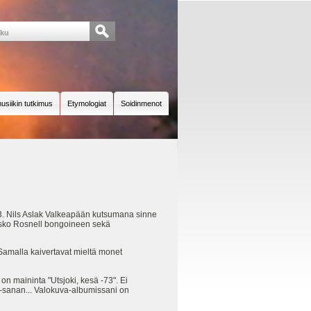
usiikin tutkimus
Etymologiat
Soidinmenot
73. Nils Aslak Valkeapään kutsumana sinne
 Esko Rosnell bongoineen sekä
Samalla kaivertavat mieltä monet
on maininta "Utsjoki, kesä -73". Ei
i" -sanan... Valokuva-albumissani on