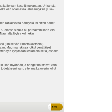
hatkalle vain kasetit mukanaan. Unkarista
oska olin ottamassa lähiäänityksiä yuka-
en ratkaisevaa äänitystä tai sitten panet
 Kuolassa sinulla oli parhaimmillaan viisi
. Nauhalta löytyy kolmekin
 (ilmiselvää Shostakovitshia!).
aan. Muurmanskissa jotkut venäläiset
n erehdyin kysymään lestadiolaiselta, osaako
in liian myöhään ja henget haistoivat vain
odetakseni vain, ettei matkatoverini ollut
^ Ylös