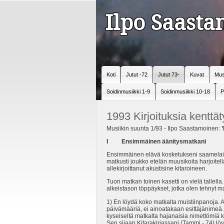
Ilpo Saast
Koti
Jutut -72
Jutut 73-
Kuvat
Mus
Soidinmusiikki 1-9
Soidinmusiikki 10-18
P
1993 Kirjoituksia kenttä
Musiikin suunta 1/93 - Ilpo Saastamoinen:
I Ensimmäinen äänitysmatkani
Ensimmäinen elävä kosketukseni saamelaisj
matkusti joukko etelän muusikoita harjoite
allekirjoittanut akustisine kitaroineen.
Tuon matkan toinen kasetti on vielä tallel
alkeistason töppäykset, jotka olen tehnyt m
1) En löydä koko matkalta muistiinpanoja. A
päivämääriä, ei ainoatakaan esittäjänimeä. E
kyseiseltä matkalta hajanaisia nimettömiä
Sen sijaan Kitarakirjassani (Tammi - 74) l