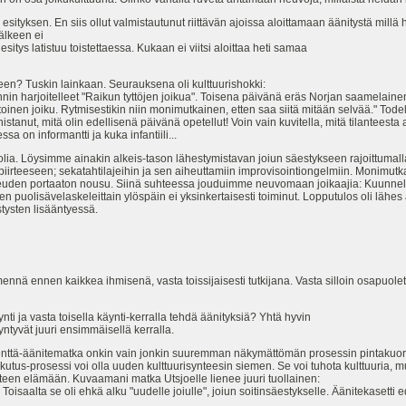
ityksen. En siis ollut valmistautunut riittävän ajoissa aloittamaan äänitystä millä 
älkeen ei
itys latistuu toistettaessa. Kukaan ei viitsi aloittaa heti samaa
een? Tuskin lainkaan. Seurauksena oli kulttuurishokki:
 harjoitelleet "Raikun tyttöjen joikua". Toisena päivänä eräs Norjan saamelainen
inen joiku. Rytmisestikin niin monimutkainen, etten saa siitä mitään selvää." Todell
stanut, mitä olin edellisenä päivänä opetellut! Voin vain kuvitella, mitä tilanteesta 
ssa on informantti ja kuka infantiili...
uolia. Löysimme ainakin alkeis-tason lähestymistavan joiun säestykseen rajoittumalla
ispiirteeseen; sekatahtilajeihin ja sen aiheuttamiin improvisointiongelmiin. Monimutkai
euden portaaton nousu. Siinä suhteessa jouduimme neuvomaan joikaajia: Kuunnelkaa
n puolisävelaskeleittain ylöspäin ei yksinkertaisesti toiminut. Lopputulos oli lähe
stysten lisääntyessä.
 mennä ennen kaikkea ihmisenä, vasta toissijaisesti tutkijana. Vasta silloin osapuolet
ynti ja vasta toisella käynti-kerralla tehdä äänityksiä? Yhtä hyvin
ntyvät juuri ensimmäisellä kerralla.
enttä-äänitematka onkin vain jonkin suuremman näkymättömän prosessin pintakuori,
ikutus-prosessi voi olla uuden kulttuurisynteesin siemen. Se voi tuhota kulttuuria, mu
uteen elämään. Kuvaamani matka Utsjoelle lienee juuri tuollainen:
 Toisaalta se oli ehkä alku "uudelle joiulle", joiun soitinsäestykselle. Äänitekasetti