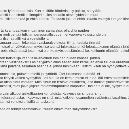
koko työn tuhoamista. Kun etsitään äänieristetty paikka, siirrytään
tä liian steriiliin ilmapiiriin. Jos paikalla olevat yhteisön muut
usiikin henkeä jo ehkä tuhottu. Toisaalta joku ei ehkä uskalla esiintyä tuttujen l
tärkeämpää kuin yrittäminen samaistua, olla yhtä näiden
n rooli peittää tutkijan persoonallisuuden, ei vuorovaikutussuhde ole
itsensä alttiiksi arvostelulle ja
amaan jotain, tekemään vastapalveluksia. Ei hän laulata ihmisiä
tai toisella hyötyäkseen myös itse työnsä tuloksista, ehkä toteuttaakseen elämän-te
pois, riistämässä jotain, vai olenko myös edistämässä ko. kulttuurin elämää - uskot
nen tarkkailija vaan tasa-arvoinen ihminen niiden kanssa, joiden
raan vastineeksi? Lasihelyjäkö? Vuosisadan alun keräilijän ehkä tuli olla eräänlai
Tänä päivänä sellainen asenne ei johda mihinkään. Tutkimuksen on hyödytettävä k
va innostusta, palavaa mieltä ja sydäntä. Olet tutkimassa elämää, et
oa tietysti vaikea synnyttää. Jos sinulla on tietoja mutta ei intoa, älä edes suunnitte
ka ottaa sinut vastaan. Mitä sinun on tehtävä etukäteen, jotta ihmiset ymmärtävät si
nkotiisi, mieti jäikö jäljelle molemminpuolista kaipausta. Jos näin ei ole, pysyttele 
le vain alkuperäiskulttuurien kohtaloista. Kysymys on sinusta, sinun
mielenrauhastasi. Kysymys on siitä, mitä kaikkien osapuolien sydämissä tapahtuu. Ja
ntyä voitoksi pitkällä tähtäyksellä.
ede on tehnyt saamelais-kulttuurin elinvoiman säilyttämiseksi?