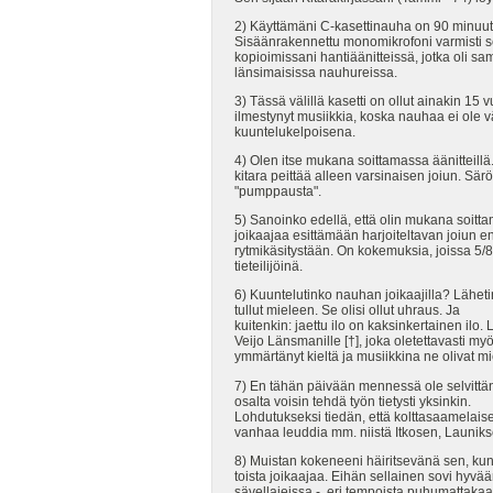
2) Käyttämäni C-kasettinauha on 90 minuuti
Sisäänrakennettu monomikrofoni varmisti
kopioimissani hantiäänitteissä, jotka oli s
länsimaisissa nauhureissa.
3) Tässä välillä kasetti on ollut ainakin 1
ilmestynyt musiikkia, koska nauhaa ei ole vä
kuuntelukelpoisena.
4) Olen itse mukana soittamassa äänitteillä.
kitara peittää alleen varsinaisen joiun. S
"pumppausta".
5) Sanoinko edellä, että olin mukana soitt
joikaajaa esittämään harjoiteltavan joiun e
rytmikäsitystään. On kokemuksia, joissa 5/8
tieteilijöinä.
6) Kuuntelutinko nauhan joikaajilla? Läheti
tullut mieleen. Se olisi ollut uhraus. Ja
kuitenkin: jaettu ilo on kaksinkertainen il
Veijo Länsmanille [†], joka oletettavasti 
ymmärtänyt kieltä ja musiikkina ne olivat mie
7) En tähän päivään mennessä ole selvittän
osalta voisin tehdä työn tietysti yksinkin.
Lohdutukseksi tiedän, että kolttasaamelaiset
vanhaa leuddia mm. niistä Itkosen, Launiksen
8) Muistan kokeneeni häiritsevänä sen, kun 
toista joikaajaa. Eihän sellainen sovi hyvä
sävellajeissa - eri tempoista puhumattakaan