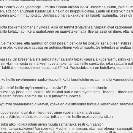
n Scotch 272 Dynarange. Omistin tuohon aikaan BASF -kasettinauhurin, joka oli my
 sen, että pohjahurinan kuuluvuus ainakin oli huippuluokkaa. Laatu on kuitenk
amoihin aikoihin nauhoitettu Ugutissa oman aikakautensa kasettinauhurilla, jossa oli
5 vuotta koskemattomana hyllyssä. Aika on tehnyt tehtävänsä; yläpäät ovat kadonneet 
lillä kelattu läpi. Kelanauhakopio on jäänyt tekemättä. Itse asiassa on ihme, että n
 Se merkitsee, että nauhuri on ollut jossain penkillä tai jonkun läsnä olleen sylissä.
äröä ei ole, koska aparaatissa on automaattinen volyymisäätö. Se tietenkin aiheutt
amassa? On kyseenalaista sanoa nauhaa siinä tapauksessa alkuperäismusiikin kentt
nsin yksin ja vasta sen jälkeen ruveta rakentamaan sille säestystä, joka saattaisi 
 -tahtilaji on käsissämme muuttunut 3/4:ksi. Puolustukseksi on todettava, että olimm
nkö heille myöhemmin nauha-kopion? Kyllä kuuntelutin osittain, mutta varmuudella e
o. Lähetinkö heille myöhemmin valokuvia? En - ainoastaan postikortin
myös esiintyy jossain nauhalla. Hän hukkui pari vuotta myöhemmin Tenoon. Hänen om
lestäni täysin länsimaisia. Olisi pitänyt nauhoittaa.
yt, mitä saamelaiset joikaavat, koska en ole litteroinut tekstejä kenenkään saamel
 puolestaan ovat itse litteroineet viime vuosien aikana yli sata
 ja Väisäsen äänitekopioista, jotka toimitin heille useita vuosia sitten.
joku alkoi joikua jotain aivan muuta samanaikaisesti kun äänitin
än kenttä-äänitykseen! Vai sopiiko? Myöhemmin tajusin, että heterofonia - samanaika
 on osa joikukulttuuria. Olinko vähällä ruveta antamaan neuvoja, millaista heidän m