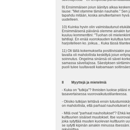
9) Ensimmäisen joiun äänitys alkaa kesken es
lause: "Met otamme tämän nauhalle." Sen j
tapahdu mitään, koska ainutkertainen hyvä es
uudelleen.
10) Kuinka hyvin olin valmistautunut etukät
Ensimmäisenä päivänä olemme ainakin tunnin
kuuluu kommenttini: "Tuohan oli mielenkiinto
tahtilaji. En enää vuorokauden kuluttua tunni
harjoitelleen ko. joikua... Kuka tässä tilantee
11) Oli tällä kokemuksella positiivisiakin p
tavalla oli mahdollista keskittyä joiun erity
soinnutus. Ongelma sinänsä oli sävel-kork
samassa sävellajissa. Säestyksen siirtämine
puoli tulee luultavasti katoamaan soitinsäe
II Myyttejä ja mietelmiä
- Kuka on "tutkija"? Ihmisten luokse pitäisi
tasavertaisessa vuorovaikutustilanteessa.
- Olisiko tutkijan tehtävä ensin tutustumiskä
on mahdollista, että parhaat nauhoitukset sy
- Mitä ovat "parhaat nauhoitukset"? Ehkä k
kulttuurien sisäiset muutokset. Itse vuorova
joka sytyttää muuten kuolevan kulttuurin u
se sytytti kipinän ainakin minussa itsessäni.
rekvisiittaa.