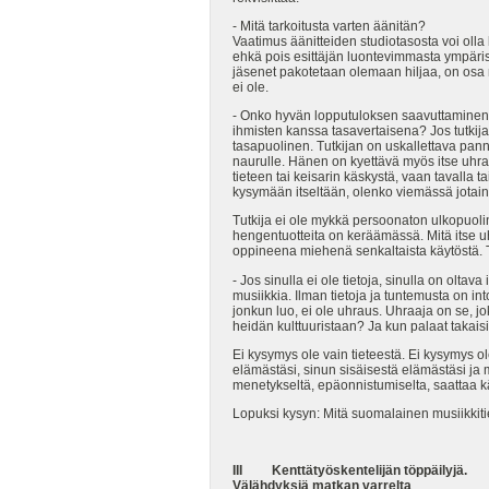
- Mitä tarkoitusta varten äänitän?
Vaatimus äänitteiden studiotasosta voi olla 
ehkä pois esittäjän luontevimmasta ympäristös
jäsenet pakotetaan olemaan hiljaa, on osa m
ei ole.
- Onko hyvän lopputuloksen saavuttaminen 
ihmisten kanssa tasavertaisena? Jos tutkija
tasapuolinen. Tutkijan on uskallettava panna 
naurulle. Hänen on kyettävä myös itse uhra
tieteen tai keisarin käskystä, vaan tavalla 
kysymään itseltään, olenko viemässä jotain 
Tutkija ei ole mykkä persoonaton ulkopuoli
hengentuotteita on keräämässä. Mitä itse uh
oppineena miehenä senkaltaista käytöstä. 
- Jos sinulla ei ole tietoja, sinulla on olta
musiikkia. Ilman tietoja ja tuntemusta on int
jonkun luo, ei ole uhraus. Uhraaja on se, jo
heidän kulttuuristaan? Ja kun palaat takaisi
Ei kysymys ole vain tieteestä. Ei kysymys o
elämästäsi, sinun sisäisestä elämästäsi ja 
menetykseltä, epäonnistumiselta, saattaa kää
Lopuksi kysyn: Mitä suomalainen musiikkiti
III Kenttätyöskentelijän töppäilyjä.
Välähdyksiä matkan varrelta