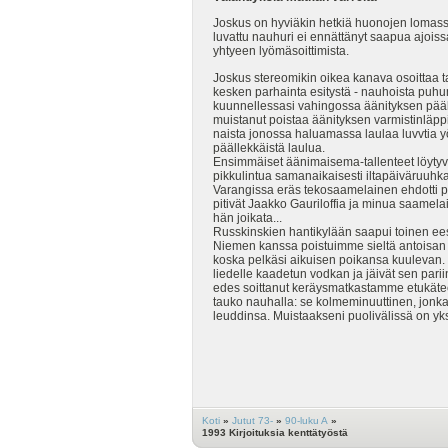
Joskus on hyviäkin hetkiä huonojen lomassa
luvattu nauhuri ei ennättänyt saapua ajois
yhtyeen lyömäsoittimista.
Joskus stereomikin oikea kanava osoittaa ta
kesken parhainta esitystä - nauhoista puhum
kuunnellessasi vahingossa äänityksen pääll
muistanut poistaa äänityksen varmistinläppi
naista jonossa haluamassa laulaa luvvtia yö
päällekkäistä laulua.
Ensimmäiset äänimaisema-tallenteet löytyv
pikkulintua samanaikaisesti iltapäiväruu
Varangissa eräs tekosaamelainen ehdotti p
pitivät Jaakko Gauriloffia ja minua saamelai
hän joikata...
Russkinskien hantikylään saapui toinen ees
Niemen kanssa poistuimme sieltä antoisan 
koska pelkäsi aikuisen poikansa kuulevan. K
liedelle kaadetun vodkan ja jäivät sen pari
edes soittanut keräysmatkastamme etukäteen
tauko nauhalla: se kolmeminuuttinen, jonka 
leuddinsa. Muistaakseni puolivälissä on yks
Koti
»
Jutut 73-
»
90-luku A
»
1993 Kirjoituksia kenttätyöstä