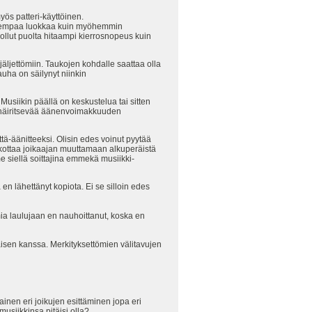
ös patteri-käyttöinen.
in parempaa luokkaa kuin myöhemmin
 ollut puolta hitaampi kierrosnopeus kuin
jäljettömiin. Taukojen kohdalle saattaa olla
auha on säilynyt niinkin
 Musiikin päällä on keskustelua tai sitten
aa häiritsevää äänenvoimakkuuden
ä-äänitteeksi. Olisin edes voinut pyytää
pakottaa joikaajan muuttamaan alkuperäistä
e siellä soittajina emmekä musiikki-
n lähettänyt kopiota. Ei se silloin edes
ia laulujaan en nauhoittanut, koska en
aisen kanssa. Merkityksettömien välitavujen
inen eri joikujen esittäminen jopa eri
usiikkinsa pitäisi olla?