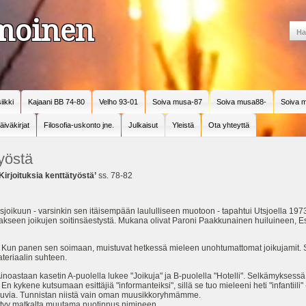
amoinen
iikki
Kajaani BB 74-80
Velho 93-01
Soiva musa-87
Soiva musa88-
Soiva m
äiväkirjat
Filosofia-uskonto jne.
Julkaisut
Yleistä
Ota yhteyttä
työstä
’Kirjoituksia kenttätyöstä’
ss. 78-82
oikuun - varsinkin sen itäisempään laululliseen muotoon - tapahtui Utsjoella 19
llakseen joikujen soitinsäestystä. Mukana olivat Paroni Paakkunainen huiluineen,
la. Kun panen sen soimaan, muistuvat hetkessä mieleen unohtumattomat joikujamit. 
ateriaalin suhteen.
inoastaan kasetin A-puolella lukee "Joikuja" ja B-puolella "Hotelli". Selkämyksessä 
n kykene kutsumaan esittäjiä "informanteiksi", sillä se tuo mieleeni heti "infantiil
 kuvia. Tunnistan niistä vain oman muusikkoryhmämme.
öytyy matkalta muutama nuotinnus nimineen.