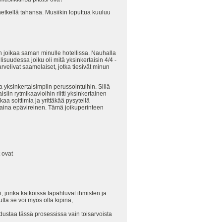
hetkellä tahansa. Musiikin loputtua kuuluu
 joikaa saman minulle hotellissa. Nauhalla
isuudessa joiku oli mitä yksinkertaisin 4/4 -
arvelivat saamelaiset, jotka tiesivät minun
 yksinkertaisimpiin perussointuihin. Sillä
siin rytmikaavioihin riitti yksinkertainen
 soittimia ja yrittäkää pysytellä
s aina epävireinen. Tämä joikuperinteen
 ovat
 jonka kätköissä tapahtuvat ihmisten ja
tta se voi myös olla kipinä,
 edustaa tässä prosessissa vain toisarvoista