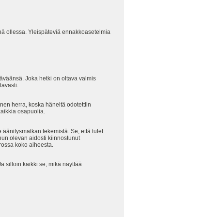
äsnä ollessa. Yleispäteviä ennakkoasetelmia
htäväänsä. Joka hetki on oltava valmis
tavasti.
nen herra, koska häneltä odotettiin
aikkia osapuolia.
le äänitysmatkan tekemistä. Se, että tulet
nun olevan aidosti kiinnostunut
erossa koko aiheesta.
 silloin kaikki se, mikä näyttää