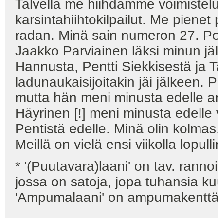
Talvella me hiihdämme voimistelutu
karsintahiihtokilpailut. Me piene
radan. Minä sain numeron 27. Pen
Jaakko Parviainen läksi minun jä
Hannusta, Pentti Siekkisestä ja
ladunaukaisijoitakin jäi jälkeen. 
mutta hän meni minusta edelle a
Häyrinen [!] meni minusta edelle
Pentistä edelle. Minä olin kolmas.
Meillä on vielä ensi viikolla lopull
* '(Puutavara)laani' on tav. ranno
jossa on satoja, jopa tuhansia kuu
'Ampumalaani' on ampumakenttä,