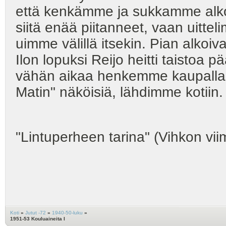
että kenkämme ja sukkamme alko
siitä enää piitanneet, vaan uittel
uimme välillä itsekin. Pian alkoiv
Ilon lopuksi Reijo heitti taistoa
vähän aikaa henkemme kaupalla. 
Matin" näköisiä, lähdimme kotiin. 
"Lintuperheen tarina" (Vihkon vii
Koti
»
Jutut -72
»
1940-50-luku
»
1951-53 Kouluaineita I