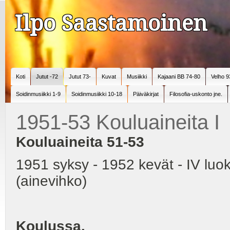
Ilpo Saastamoinen
Koti
Jutut -72
Jutut 73-
Kuvat
Musiikki
Kajaani BB 74-80
Velho 9
Soidinmusiikki 1-9
Soidinmusiikki 10-18
Päiväkirjat
Filosofia-uskonto jne.
1951-53 Kouluaineita I
Kouluaineita 51-53
1951 syksy - 1952 kevät - IV luo
(ainevihko)
Koulussa.