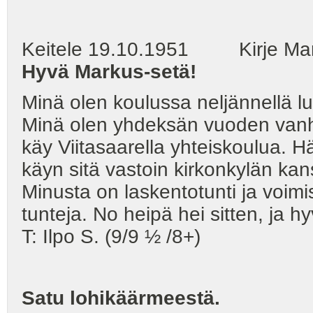
Keitele 19.10.1951 Kirje Mark
Hyvä Markus-setä!
Minä olen koulussa neljännellä lu
Minä olen yhdeksän vuoden vanha
käy Viitasaarella yhteiskoulua. H
käyn sitä vastoin kirkonkylän ka
Minusta on laskentotunti ja voimis
tunteja. No heipä hei sitten, ja hy
T: Ilpo S. (9/9 ½ /8+)
Satu lohikäärmeestä.