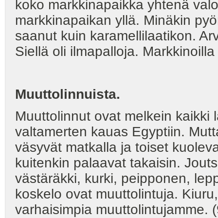
koko markkinapaikka yhtenä valo
markkinapaikan yllä. Minäkin pyö
saanut kuin karamellilaatikon. Ar
Siellä oli ilmapalloja. Markkinoill
Muuttolinnuista.
Muuttolinnut ovat melkein kaikki 
valtamerten kauas Egyptiin. Mutta
väsyvät matkalla ja toiset kuolev
kuitenkin palaavat takaisin. Jout
västäräkki, kurki, peipponen, lepp
koskelo ovat muuttolintuja. Kiuru
varhaisimpia muuttolintujamme. (