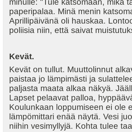
minulle: "Tule katsomaan, mikä tä
paperipalaa. Minä menin katsomaan
Aprillipäivänä oli hauskaa. Lonto
poliisia niin, että saivat muistutu
Kevät.
Kevät on tullut. Muuttolinnut al
paistaa jo lämpimästi ja sulattele
paljasta maata alkaa näkyä. Jääll
Lapset pelaavat palloa, hyppäävä
Koulunkaan loppumiseen ei ole en
lämpömittari enää näytä. Vesi juo
niihin vesimyllyjä. Kohta tulee ta