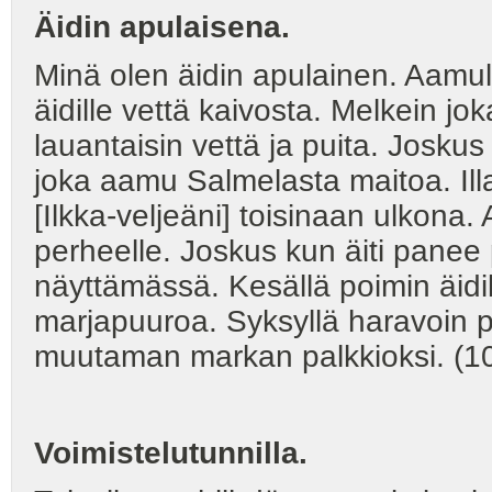
Äidin apulaisena.
Minä olen äidin apulainen. Aamul
äidille vettä kaivosta. Melkein j
lauantaisin vettä ja puita. Joskus
joka aamu Salmelasta maitoa. Illa
[Ilkka-veljeäni] toisinaan ulkona. 
perheelle. Joskus kun äiti panee
näyttämässä. Kesällä poimin äidill
marjapuuroa. Syksyllä haravoin p
muutaman markan palkkioksi. (10
Voimistelutunnilla.