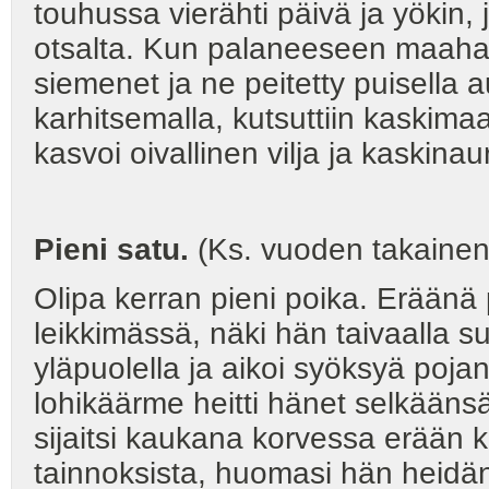
touhussa vierähti päivä ja yökin, j
otsalta. Kun palaneeseen maahan, j
siemenet ja ne peitetty puisella a
karhitsemalla, kutsuttiin kaskim
kasvoi oivallinen vilja ja kaskinau
Pieni satu.
(Ks. vuoden takainen 
Olipa kerran pieni poika. Eräänä 
leikkimässä, näki hän taivaalla s
yläpuolella ja aikoi syöksyä poja
lohikäärme heitti hänet selkäänsä
sijaitsi kaukana korvessa erään k
tainnoksista, huomasi hän heidän