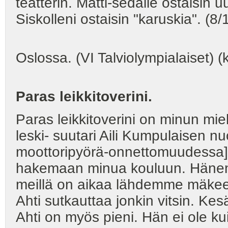
teatterin. Matti-sedälle ostaisin 
Siskolleni ostaisin "karuskia". (8/
Oslossa. (VI Talviolympialaiset) 
Paras leikkitoverini.
Paras leikkitoverini on minun mi
leski- suutari Aili Kumpulaisen n
moottoripyörä-onnettomuudessa].
hakemaan minua kouluun. Hänen 
meillä on aikaa lähdemme mäkeen.
Ahti sutkauttaa jonkin vitsin. K
Ahti on myös pieni. Hän ei ole k