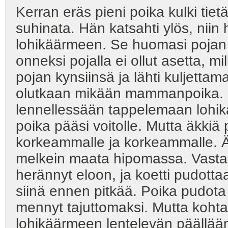
Kerran eräs pieni poika kulki tie
suhinata. Hän katsahti ylös, niin
lohikäärmeen. Se huomasi pojan
onneksi pojalla ei ollut asetta, 
pojan kynsiinsä ja lähti kuljetta
olutkaan mikään mammanpoika. H
lennellessään tappelemaan lohik
poika pääsi voitolle. Mutta äkkiä
korkeammalle ja korkeammalle. Äk
melkein maata hipomassa. Vasta n
herännyt eloon, ja koetti pudotta
siinä ennen pitkää. Poika pudota
mennyt tajuttomaksi. Mutta kohta
lohikäärmeen lentelevän päällää