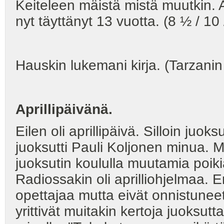
Keiteleen mäistä mistä muutkin. Ah
nyt täyttänyt 13 vuotta. (8 ½ / 10 
Hauskin lukemani kirja. (Tarzanin
Aprillipäivänä.
Eilen oli aprillipäivä. Silloin juoks
juoksutti Pauli Koljonen minua. M
juoksutin koululla muutamia poiki
Radiossakin oli aprilliohjelmaa. Er
opettajaa mutta eivät onnistuneet
yrittivät muitakin kertoja juoksut