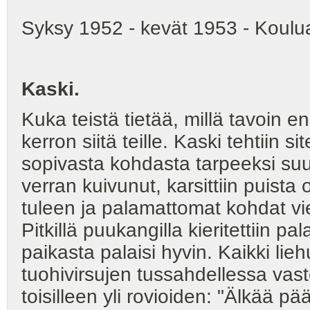
Syksy 1952 - kevät 1953 - Koulua
Kaski.
Kuka teistä tietää, millä tavoin en
kerron siitä teille. Kaski tehtiin s
sopivasta kohdasta tarpeeksi suu
verran kuivunut, karsittiin puista 
tuleen ja palamattomat kohdat vie
Pitkillä puukangilla kieritettiin pa
paikasta palaisi hyvin. Kaikki lie
tuohivirsujen tussahdellessa vaste
toisilleen yli rovioiden: "Älkää p