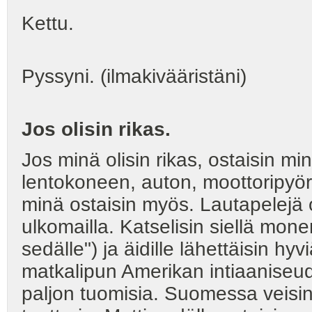
Kettu.
Pyssyni. (ilmakivääristäni)
Jos olisin rikas.
Jos minä olisin rikas, ostaisin m
lentokoneen, auton, moottoripyör
minä ostaisin myös. Lautapelejä 
ulkomailla. Katselisin siellä monenl
sedälle") ja äidille lähettäisin hy
matkalipun Amerikan intiaaniseuduil
paljon tuomisia. Suomessa veisin 