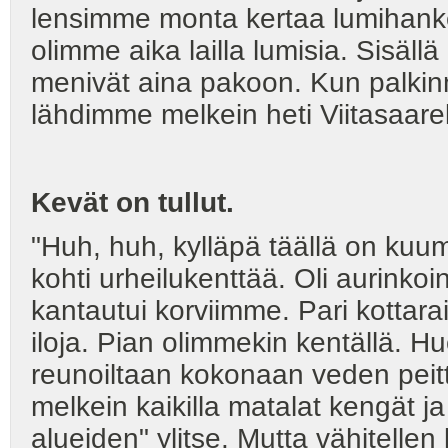
lensimme monta kertaa lumihanke
olimme aika lailla lumisia. Sisällä
menivät aina pakoon. Kun palkinno
lähdimme melkein heti Viitasaarel
Kevät on tullut.
"Huh, huh, kylläpä täällä on kuum
kohti urheilukenttää. Oli aurinkoi
kantautui korviimme. Pari kottara
iloja. Pian olimmekin kentällä. H
reunoiltaan kokonaan veden peittäm
melkein kaikilla matalat kengät j
alueiden" ylitse. Mutta vähitell