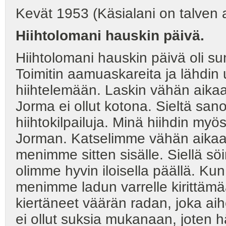
Kevät 1953 (Käsialani on talven 
Hiihtolomani hauskin päivä.
Hiihtolomani hauskin päivä oli su
Toimitin aamuaskareita ja lähdi
hiihtelemään. Laskin vähän aika
Jorma ei ollut kotona. Sieltä san
hiihtokilpailuja. Minä hiihdin myö
Jorman. Katselimme vähän aikaa 
menimme sitten sisälle. Siellä s
olimme hyvin iloisella päällä. Kun t
menimme ladun varrelle kirittämää
kiertäneet väärän radan, joka aih
ei ollut suksia mukanaan, joten h