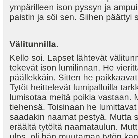
ympärilleen ison pyssyn ja ampu
paistin ja söi sen. Siihen päättyi
Välitunnilla.
Kello soi. Lapset lähtevät välitun
tekevät ison lumilinnan. He vierittä
päällekkäin. Sitten he paikkaavat 
Tytöt heittelevät lumipalloilla tar
lumisotaa meitä poikia vastaan.
tiehensä. Toisinaan he lumittavat 
saadakin naamat pestyä. Mutta s
eräältä tytöltä naamataulun. Mutt
ulos, oli hän muutaman tytön kan