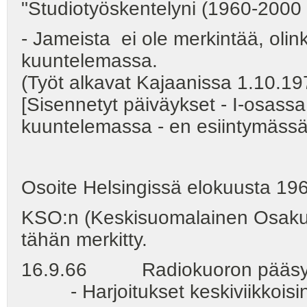
"Studiotyöskentelyni (1960-2000 -l
- Jameista ei ole merkintää, olin
kuuntelemassa.
(Työt alkavat Kajaanissa 1.10.19
[Sisennetyt päiväykset - I-osassa 
kuuntelemassa - en esiintymässä
Osoite Helsingissä elokuusta 19
KSO:n (Keskisuomalainen Osakunta
tähän merkitty.
16.9.66 Radiokuoron pääsykoe 
- Harjoitukset keskiviikkoisin k