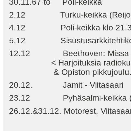
30.11.67 to Poli-keikka
2.12 Turku-keikka (Reijo Hi
4.12 Poli-keikka klo 21.
5.12 Sisustusarkkitehtike
12.12 Beethoven: Missa Sole
< Harjoituksia radiokuorol
& Opiston pikkujoulu
20.12. Jamit - Viitasaari
23.12 Pyhäsalmi-keikka (S.
26.12.&31.12. Motorest, Viitasaar