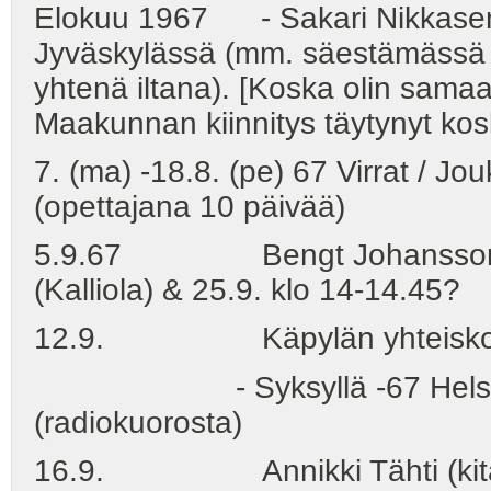
Elokuu 1967 - Sakari Nikkasen
Jyväskylässä (mm. säestämässä
yhtenä iltana). [Koska olin samaa
Maakunnan kiinnitys täytynyt kosk
7. (ma) -18.8. (pe) 67 Virrat / Jo
(opettajana 10 päivää)
5.9.67 Bengt Johansson: Re
(Kalliola) & 25.9. klo 14-14.45?
12.9. Käpylän yhteiskoulu -
- Syksyllä -67 Helsingissä
(radiokuorosta)
16.9. Annikki Tähti (kitaras