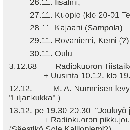
26.11. Iisalmi,
27.11. Kuopio (klo 20-01 Teku 
28.11. Kajaani (Sampola)
29.11. Rovaniemi, Kemi (?)
30.11. Oulu
3.12.68 Radiokuoron Tiistaiko
+ Uusinta 10.12. klo 19
12.12. M. A. Nummisen levytys k
"Liljankukka".)
13.12. pe 19.30-20.30 "Jouluyö ju
+ Radiokuoron pikkujoulu: sä
(Säestikö Sole Kallioniemi?)