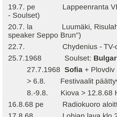
19.7. pe Lappeenranta VPK (
- Soulset)
20.7. la Luumäki, Risulahti ("
speaker Seppo Brun")
22.7. Chydenius - TV-ohjelm
25.7.1968 Soulset:
Bulgar
27.7.1968
Sofia
+ Plovdiv 
> 6.8. Festivaalit päätty
8.-9.8. Kiova > 12.8.68 He
16.8.68 pe Radiokuoro aloitti h
17.8.68 Lohjan lava klo 20-01