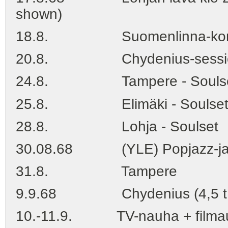
shown)
18.8. Suomenlinna-konsert
20.8. Chydenius-sessio (6t.
24.8. Tampere - Souls
25.8. Elimäki - Soulset (Pi
28.8. Lohja - Soulset
30.08.68 (YLE) Popjazz-jazz
31.8. Tampere
9.9.68 Chydenius (4,5 t.
10.-11.9. TV-nauha + filmaus 