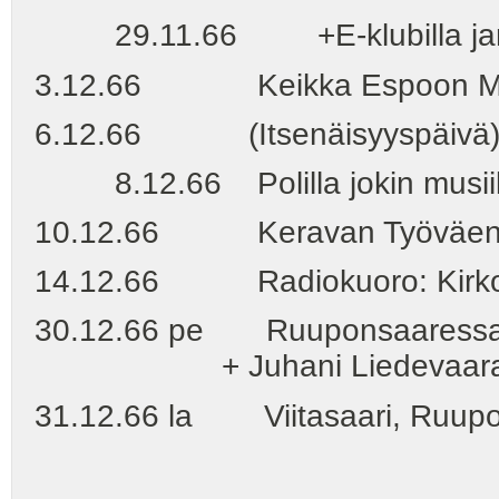
29.11.66 +E-klubilla jam
3.12.66 Keikka Espoon Mot
6.12.66 (Itsenäisyyspäivä) Juh
8.12.66 Polilla jokin musiik
10.12.66 Keravan Työväentalo
14.12.66 Radiokuoro: Kirkollis
30.12.66 pe Ruuponsaaressa (V
+ Juhani Liedevaaran [I m
31.12.66 la Viitasaari, Ruupon