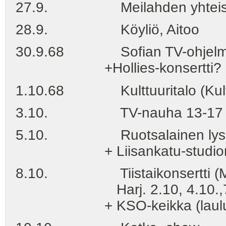
27.9. Meilahden yhteiskoul
28.9. Köyliö, Aitoo
30.9.68 Sofian TV-ohjelma
+Hollies-konsertti?
1.10.68 Kulttuuritalo (Kultti
3.10. TV-nauha 13-17 + 
5.10. Ruotsalainen lyse
+ Liisankatu-studionauh
8.10. Tiistaikonsertti (M
Harj. 2.10, 4.10.,7.10. kl
+ KSO-keikka (lauluilt