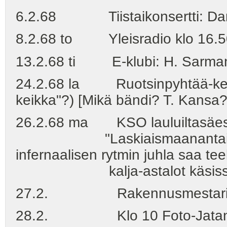
6.2.68 Tiistaikonsertti: Dan
8.2.68 to Yleisradio klo 16.5
13.2.68 ti E-klubi: H. Sarma
24.2.68 la Ruotsinpyhtää-keikk
keikka"?) [Mikä bändi? T. Kansa?
26.2.68 ma KSO lauluiltasäestys
"Laskiaismaanantain laului
infernaalisen rytmin juhla saa tee
kalja-astalot käsissäm
27.2. Rakennusmestarien t
28.2. Klo 10 Foto-Jatan ku