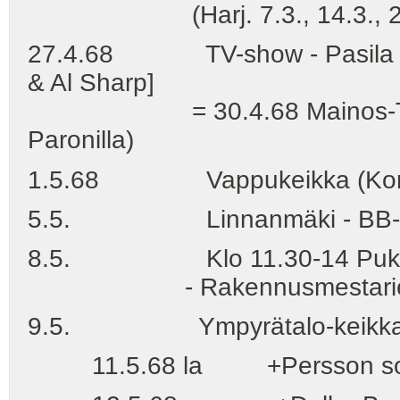
(Harj. 7.3., 14.3., 21.3.,
27.4.68 TV-show - Pasila klo 
& Al Sharp]
= 30.4.68 Mainos-TV klo 
Paronilla)
1.5.68 Vappukeikka (Kom. S
5.5. Linnanmäki - BB-keikk
8.5. Klo 11.30-14 Pukeva-
- Rakennusmestarien talo 
9.5. Ympyrätalo-keikk
11.5.68 la +Persson soun