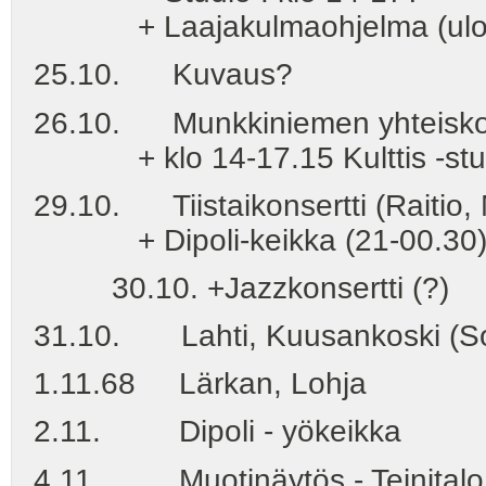
+ Laajakulmaohjelma (ulostu
25.10. Kuvaus?
26.10. Munkkiniemen yhteiskoul
+ klo 14-17.15 Kulttis -stu
29.10. Tiistaikonsertti (Raitio,
+ Dipoli-keikka (21-00.30
30.10. +Jazzkonsertti (?)
31.10. Lahti, Kuusankoski (So
1.11.68 Lärkan, Lohja
2.11. Dipoli - yökeikka
4.11. Muotinäytös - Teinitalo 