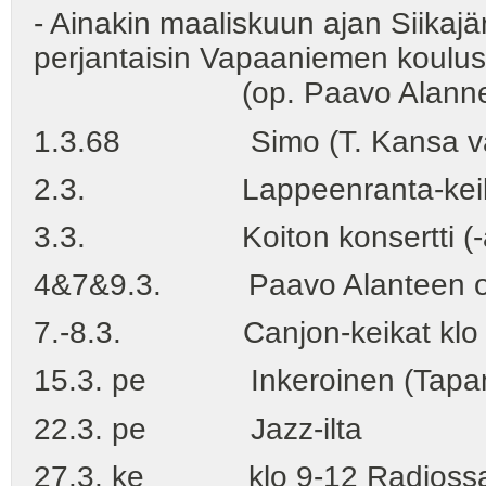
- Ainakin maaliskuun ajan Siikajärv
perjantaisin Vapaaniemen koulu
(op. Paavo Alanne radi
1.3.68 Simo (T. Kansa vai R
2.3. Lappeenranta-keikka (T
3.3. Koiton konsertti (-av
4&7&9.3. Paavo Alanteen opet
7.-8.3. Canjon-keikat klo 20.
15.3. pe Inkeroinen (Tapan
22.3. pe Jazz-ilta
27.3. ke klo 9-12 Radiossa