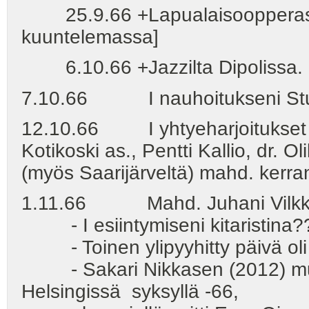
25.9.66 +Lapualaisoopperassa.
kuuntelemassa]
6.10.66 +Jazzilta Dipolissa.
7.10.66 I nauhoitukseni Studi
12.10.66 I yhtyeharjoitukset A
Kotikoski as., Pentti Kallio, dr. 
(myös Saarijärveltä) mahd. kerr
1.11.66 Mahd. Juhani Vilkki E
- I esiintymiseni kitaristina?
- Toinen ylipyyhitty päivä oli 
- Sakari Nikkasen (2012) muka
Helsingissä syksyllä -66,