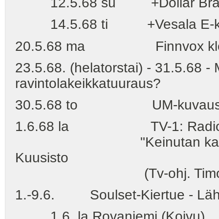
12.5.68 su +Dollar Brand 
14.5.68 ti +Vesala E-klu
20.5.68 ma Finnvox klo 
23.5.68. (helatorstai) - 31.5.68 -
ravintolakeikkatuuraus?
30.5.68 to UM-kuvaus (S
1.6.68 la TV-1: Radiokuor
"Keinutan kaikua" Radio
Kuusisto
(Tv-ohj. Timo Pa
1.-9.6. Soulset-Kiertue - Lähtö
1.6. la Rovaniemi (Koivu),