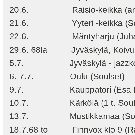
20.6. Raisio-keikka (arkkite
21.6. Yyteri -keikka (Soulse
22.6. Mäntyharju (Juhann
29.6. 68la Jyväskylä, Koivuran
5.7. Jyväskylä - jazzkons
6.-7.7. Oulu (Soulset)
9.7. Kauppatori (Esa P
10.7. Kärkölä (1 t. Soul
13.7. Mustikkamaa (Soulset-
18.7.68 to Finnvox klo 9 (Ra