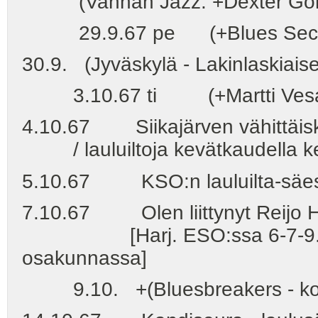
(Vanhan Jazz: +Dexter Gordo
29.9.67 pe (+Blues Section 
30.9. (Jyväskylä - Lakinlaskiaiset
3.10.67 ti (+Martti Vesala 
4.10.67 Siikajärven vähittäisk
/ lauluiltoja kevätkaudella kesk
5.10.67 KSO:n lauluilta-säes
7.10.67 Olen liittynyt Reijo H
[Harj. ESO:ssa 6-7-9.10. 
osakunnassa]
9.10. +(Bluesbreakers - ko