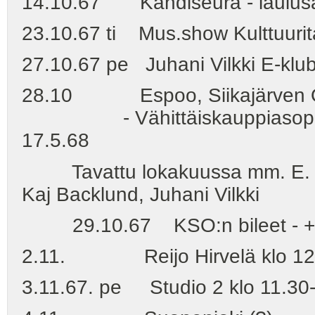
14.10.67 Kandiseura - laulusä
23.10.67 ti Mus.show Kulttuurital
27.10.67 pe Juhani Vilkki E-klubi
28.10 Espoo, Siikajärven Opi
- Vähittäiskauppiasopiston i
17.5.68
Tavattu lokakuussa mm. E. Ves
Kaj Backlund, Juhani Vilkki
29.10.67 KSO:n bileet - +Tet
2.11. Reijo Hirvelä klo 12 (ha
3.11.67. pe Studio 2 klo 11.30-