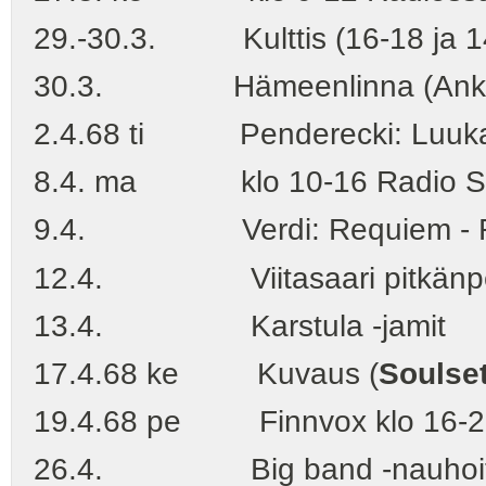
29.-30.3. Kulttis (16-18 ja 14
30.3. Hämeenlinna (Anki
2.4.68 ti Penderecki: Luukas-P
8.4. ma klo 10-16 Radio Studio
9.4. Verdi: Requiem - Radioku
12.4. Viitasaari pitkänperjan
13.4. Karstula -jamit
17.4.68 ke Kuvaus (
Soulse
19.4.68 pe Finnvox klo 16-20
26.4. Big band -nauhoitus L