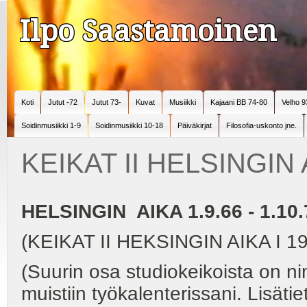
Ilpo Saastamoinen
Koti
Jutut -72
Jutut 73-
Kuvat
Musiikki
Kajaani BB 74-80
Velho 9
Soidinmusiikki 1-9
Soidinmusiikki 10-18
Päiväkirjat
Filosofia-uskonto jne.
KEIKAT II HELSINGIN 
HELSINGIN AIKA 1.9.66 - 1.10.
(KEIKAT II HEKSINGIN AIKA I 19
(Suurin osa studiokeikoista on ni
muistiin työkalenterissani. Lisät