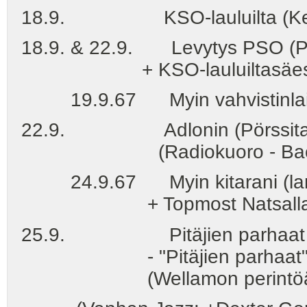
18.9. KSO-lauluilta (Kesk
18.9. & 22.9. Levytys PSO (P
+ KSO-lauluiltasäes
19.9.67 Myin vahvistinlaitt
22.9. Adlonin (Pörssitalon) 
(Radiokuoro - Bach: Metsäs
24.9.67 Myin kitarani (lankk
+ Topmost Natsall
25.9. Pitäjien parhaat klo 1
- "Pitäjien parhaat" - Kei
(Wellamon perintöä 12,5