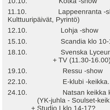
10.10. Kotka -show
11.10. Lappeenranta -show
Kulttuuripäivät, Pyrintö)
12.10. Lohja -show
15.10. Scandia klo 10-12
18.10. Svenska Lyceum (No
+ TV (11.30-16.00) (Souls
19.10. Ressu -show
22.10. E-klubi -keikka.
24.10. Natsan keikka klo 
(YK-juhla - Soulset-keikka) 
+ Studio I klo 14-17?