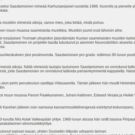
kseksi Saastamoinen nimeää Karhunpeijaiset vuodelta 1988. Kuorolle ja pienelle yht
rkäle.
a musiikin viimeisiä aikoja, sanoo mies, joka tietää, mistä puhuu.
lleen muun muassa saamelaista musiikkia. Musiikin juuret ovat läheisin aihe.
norjalaisen Tromsøn yliopiston järjestämään Kuolan saamelaisten musiikin kartoi
ä. Saastamoinen on projektin kautta tutustunut jo aiemmin Neuvostoliiton alueella 
nsa.
tuurikeskuksen yksi pesämunista. Saastamoisen pro gradu -tutkimus 90-luvun puoliv
iimeisiä aikoja. Näitä viimeisiä laulajia lauluineen Saastamoinen on onnistunut talti
rsiä, joita Saastamoisen on onnistunut taltioida parisenkymmentä kappaletta. Näistä 
 alun perin peruskoulun opettaja Viitasaarelta. Tämän jälkeen hän muutti Helsinki
ulsetiin.
säksi muun muassa Paroni Paakkunainen, Juhani Aaltonen, Edward Vesala ja Heikki Vi
i Karelian jälkeen osin samassa kansanmusiikkihengessä esiintynyt kokoonpano, 
-luvulta Nils Aslak Valkeapään yhtye. 1980-luvun alussa hän soitti bassoa Piirpa
varakatseinen etnomusiikkiyhtye.
lunut sopivan kauan, yhden Soulsetiin liittyvän urbaanin tarinan: