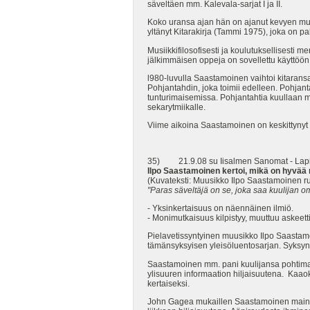
säveltäen mm. Kalevala-sarjat I ja II.
Koko uransa ajan hän on ajanut kevyen mu
yltänyt Kitarakirja (Tammi 1975), joka on pal
Musiikkifilosofisesti ja koulutuksellisesti me
jälkimmäisen oppeja on sovellettu käyttöön
l980-luvulla Saastamoinen vaihtoi kitarans
Pohjantahdin, joka toimii edelleen. Pohjan
tunturimaisemissa. Pohjantahtia kuullaan 
sekarytmiikalle.
Viime aikoina Saastamoinen on keskittynyt 
35) 21.9.08 su Iisalmen Sanomat - Lapinl
Ilpo Saastamoinen kertoi, mikä on hyvää
(Kuvateksti: Muusikko Ilpo Saastamoinen ru
"Paras säveltäjä on se, joka saa kuulijan oma
- Yksinkertaisuus on näennäinen ilmiö.
- Monimutkaisuus kilpistyy, muuttuu askeett
Pielavetissyntyinen muusikko Ilpo Saastamoi
tämänsyksyisen yleisöluentosarjan. Syksyn 
Saastamoinen mm. pani kuulijansa pohtimaa
ylisuuren informaation hiljaisuutena. Kaao
kertaiseksi.
John Gagea mukaillen Saastamoinen mainits