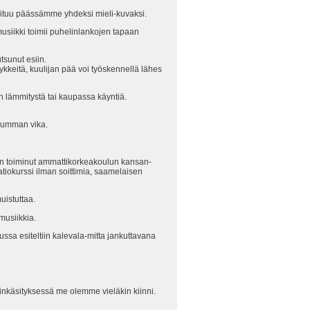
oituu päässämme yhdeksi mieli-kuvaksi.
musiikki toimii puhelinlankojen tapaan
tsunut esiin.
ykkeitä, kuulijan pää voi työskennellä lähes
 lämmitystä tai kaupassa käyntiä.
nkumman vika.
n toiminut ammattikorkeakoulun kansan-
tiokurssi ilman soittimia, saamelaisen
uistuttaa.
musiikkia.
lussa esiteltiin kalevala-mitta jankuttavana
rinkäsityksessä me olemme vieläkin kiinni.