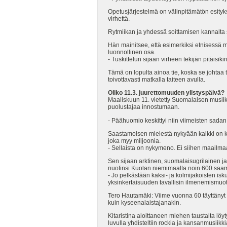
Opetusjärjestelmä on välinpitämätön esityks
virhettä.
Rytmiikan ja yhdessä soittamisen kannalta 
Hän mainitsee, että esimerkiksi etnisessä 
luonnollinen osa.
- Tuskittelun sijaan virheen tekijän pitäisi
Tämä on lopulta ainoa tie, koska se johtaa
toivottavasti matkalla taiteen avulla.
Oliko 11.3. juurettomuuden ylistyspäivä?
Maaliskuun 11. vietetty Suomalaisen musiiki
puolustajaa innostumaan.
- Päähuomio keskittyi niin viimeisten sada
Saastamoisen mielestä nykyään kaikki on k
joka myy miljoonia.
- Sellaista on nykymeno. Ei siihen maailm
Sen sijaan arktinen, suomalaisugrilainen 
nuotinsi Kuolan niemimaalta noin 600 saam
- Jo pelkästään kaksi- ja kolmijakoisten i
yksinkertaisuuden tavallisin ilmenemismuot
Tero Hautamäki: Viime vuonna 60 täyttänyt
kuin kyseenalaistajanakin.
Kitaristina aloittaneen miehen taustalta löy
luvulla yhdisteltiin rockia ja kansanmusiikk