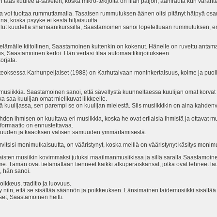
n taas kuulee a-sävelen, koska mikro-tekijöitä on liian paljon, äänirauta kun väräht
a voi tuottaa rummuttamalla. Tasaisen rummutuksen äänen olisi pitänyt häipyä osan
a, koska psyyke ei kestä hiljaisuutta.
 ollut kuudella shamaanikurssilla, Saastamoinen sanoi lopetettuaan rummutuksen, en
 elämälle kiitollinen, Saastamoinen kuitenkin on kokenut. Hänelle on ruvettu antama
eus, Saastamoinen kertoi. Hän vertasi tilaa automaattikirjoitukseen.
korjata.
teoksessa Karhunpeijaiset (1988) on Karhutaivaan moninkertaisuus, kolme ja puoli
musiikkia. Saastamoinen sanoi, että sävellystä kuunneltaessa kuulijan omat korvat a
a saa kuulijan omat mielikuvat liikkeelle.
ä kuulijassa, sen parempi se on kuulijan mielestä. Siis musiikkikin on aina kahden
n ihmisen on kuultava eri musiikkia, koska he ovat erilaisia ihmisiä ja ottavat musi
formaatio on ennustettavaa.
aisuuden ja kaaoksen välisen samuuden ymmärtämisestä.
arvitsisi monimutkaisuutta, on vääristynyt, koska meillä on vääristynyt käsitys mon
ten musiikin kovimmaksi jutuksi maailmanmusiikissa ja sillä saralla Saastamoinen 
e. Tämän ovat tietämättään tienneet kaikki alkuperäiskansat, jotka ovat tehneet lau
a, hän sanoi.
oikkeus, traditio ja luovuus.
 niin, että se sisältää säännön ja poikkeuksen. Länsimainen taidemusiikki sisältä
set, Saastamoinen heitti.