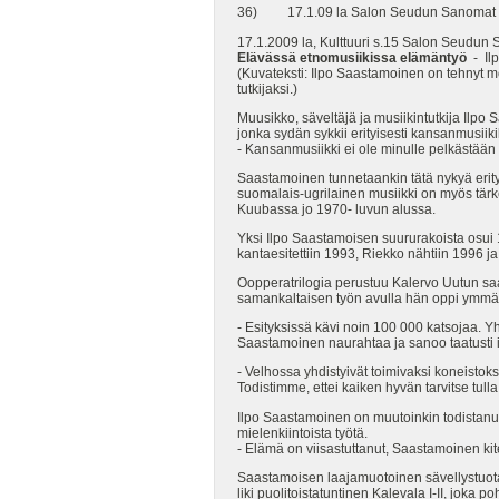
36) 17.1.09 la Salon Seudun Sanomat (
17.1.2009 la, Kulttuuri s.15 Salon Seudun 
Elävässä etnomusiikissa elämäntyö
- Il
(Kuvateksti: Ilpo Saastamoinen on tehnyt mo
tutkijaksi.)
Muusikko, säveltäjä ja musiikintutkija I
jonka sydän sykkii erityisesti kansanmusiikil
- Kansanmusiikki ei ole minulle pelkästää
Saastamoinen tunnetaankin tätä nykyä erity
suomalais-ugrilainen musiikki on myös tärk
Kuubassa jo 1970- luvun alussa.
Yksi Ilpo Saastamoisen suururakoista osui 
kantaesitettiin 1993, Riekko nähtiin 1996 j
Oopperatrilogia perustuu Kalervo Uutun saa
samankaltaisen työn avulla hän oppi ymmärt
- Esityksissä kävi noin 100 000 katsojaa. Yht
Saastamoinen naurahtaa ja sanoo taatusti i
- Velhossa yhdistyivät toimivaksi koneistok
Todistimme, ettei kaiken hyvän tarvitse tu
Ilpo Saastamoinen on muutoinkin todistanut
mielenkiintoista työtä.
- Elämä on viisastuttanut, Saastamoinen kit
Saastamoisen laajamuotoinen sävellystuotan
liki puolitoistatuntinen Kalevala I-II, joka