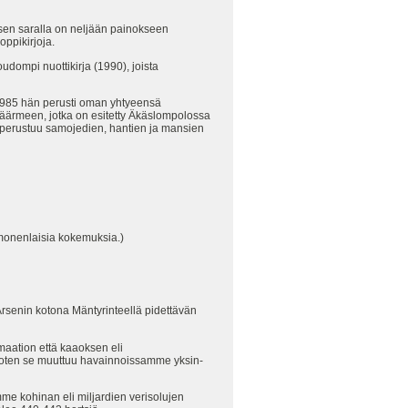
sen saralla on neljään painokseen
oppikirjoja.
 oudompi nuottikirja (1990), joista
a 1985 hän perusti oman yhtyeensä
Käärmeen, jotka on esitetty Äkäslompolossa
 perustuu samojedien, hantien ja mansien
 monenlaisia kokemuksia.)
Arsenin kotona Mäntyrinteellä pidettävän
aation että kaaoksen eli
, joten se muuttuu havainnoissamme yksin-
e kohinan eli miljardien verisolujen