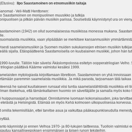
Etusivu):
Ilpo Saastamoinen on etnomusiikin taitaja
Sanomat - Veli-Matti Henttonen:
po Saastamoinen on monipuolinen muusikko ja tutkija
nipuolisen ja pitkän päivän musiikin parissa. Soulsetistä käynnistynyt ura on vien
lpo Saastamoinen (1942) on ollut suomalaisessa musiikissa monessa mukana. Saas
le.
n suomalaista musiikkia, vaan ylipäätään se merkitsee kansanmusiikin ymmärtämist
isesti saamelaismusiikin ja Suomen muiden sukukansojen etnisen musiikin tutkijana
eällä sijalla. Etäispäätteenä Saastamoisella on kuubalainen musiikki, johon hän t
1990-luvulle. Tällöin hän sävelsi Äkäslompolossa esitetyn oopperatrilogian Velho
a trilogian päättävä Käärme valmistui kesäksi 1999.
melaisten mytologiasta kirjoittamaan librettoon. Saastamoinen on yhä innoissaan 
ämään paremmin saamelaista musiikkia. Ja mikä parasta, tarjoamaan tätä taikaa ja
eensä he saivat kuullakseen runsaat viisi tuntia saamelaislähtöistä musiikkia eli tiiv
lman itsekehua, että tämänkaltainen huomio on säveltäjälle ja samalla myös koko t
si huippuosaajat ja harrastajat. Onnistuimme luomaan kokonaisuuden, joka tarvittae
lla etelästä ja Helsingistä. Elämää on myös Kehä kolmosen ulkopuolisessa korvessa.
 omilla tekemisillään, ettei tarvitse asua ja vaikuttaa pääkaupunkiseudulla menes
eyttää.
to käynnistyi jo ennen Velhoa 1970- ja 80-lukujen taitteessa. Tuolloin valmistui
 pohjautuu kansalliseepoksen ensimmäisen ja toisen runon teksteihin.