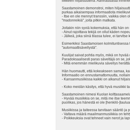
liikkeen hiljaisuutena. Aäniraudasta ihmine
Saastamoinen demonstroi, miten hiljaisuutt
purkaa aikaisempaa informaatiota mielikuvin
- Itse en ole mennyt transsiin, vaikka olen
"madonreikiä", joita pitkin matkata.
Joitakin niin syviä kokemuksia, että hän on
- Ainut rajoittava tekijä on ollut käden nop
- Jälkeä, joka siinä tilassa tulee, ei tarvitse 
Esimerkiksi Saastamoisen kolmituntisessa 
"automaattisävellystä".
Kuulijat saivat pohtia myös, mikä on hyvää 
Paradoksaalisesti paras säveltäjä on se, jok
- Mitä enemmän mielikuvia sävellys herättä
Hän huomautti, että kokeakseen samaa, kahde
Informaatio on ennustamattomuutta, nollain
- Kansanmusiikissa kaikki on alkanut hilj
- Koko meidän käsitys, että hyvä musiikki t
Saastamoinen nimesi Kuolan kolttasaamelais
- Hyvää musiikkia on se, mitä me itse teemm
puolikas, jos hänestä ei ole [henkilö-]laulu
Musiikissa ja taiteessa tarvitaan sääntö ja p
- Valtava määrä maailmanmusiikkia on tehty
- Poikkeuksia ovat tehneet vain nerot ja lap