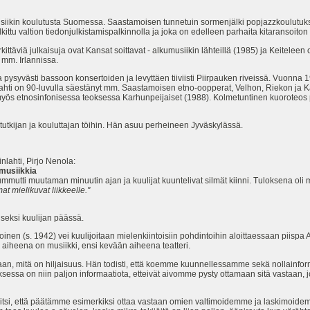
siikin koulutusta Suomessa. Saastamoisen tunnetuin sormenjälki popjazzkoulutuk
kittu valtion tiedonjulkistamispalkinnolla ja joka on edelleen parhaita kitaransoiton 
rkittäviä julkaisuja ovat Kansat soittavat - alkumusiikin lähteillä (1985) ja Keiteleen
 mm. Irlannissa.
a pysyvästi bassoon konsertoiden ja levyttäen tiiviisti Piirpauken riveissä. Vuonn
tahti on 90-luvulla säestänyt mm. Saastamoisen etno-oopperat, Velhon, Riekon ja 
myös etnosinfonisessa teoksessa Karhunpeijaiset (1988). Kolmetuntinen kuoroteos
tutkijan ja kouluttajan töihin. Hän asuu perheineen Jyväskylässä.
ahti, Pirjo Nenola:
 musiikkia
mmutti muutaman minuutin ajan ja kuulijat kuuntelivat silmät kiinni. Tuloksena oli
t mielikuvat liikkeelle."
iseksi kuulijan päässä.
nen (s. 1942) vei kuulijoitaan mielenkiintoisiin pohdintoihin aloittaessaan piispa 
aiheena on musiikki, ensi kevään aiheena teatteri.
n, mitä on hiljaisuus. Hän todisti, että koemme kuunnellessamme sekä nollainform
ksessa on niin paljon informaatiota, etteivät aivomme pysty ottamaan sitä vastaan
i, että päätämme esimerkiksi ottaa vastaan omien valtimoidemme ja laskimoidemm