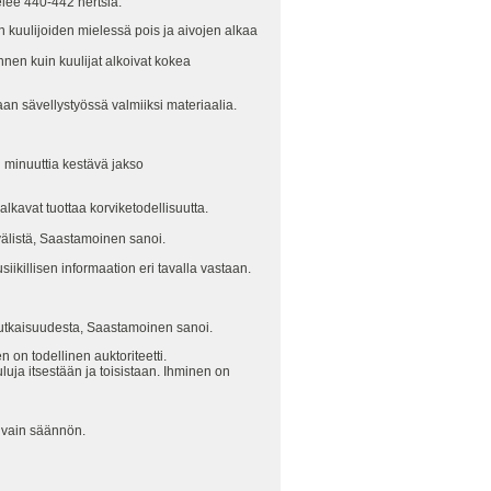
elee 440-442 hertsiä.
 kuulijoiden mielessä pois ja aivojen alkaa
nen kuin kuulijat alkoivat kokea
an sävellystyössä valmiiksi materiaalia.
 minuuttia kestävä jakso
lkavat tuottaa korviketodellisuutta.
välistä, Saastamoinen sanoi.
ikillisen informaation eri tavalla vastaan.
imutkaisuudesta, Saastamoinen sanoi.
on todellinen auktoriteetti.
luja itsestään ja toisistaan. Ihminen on
ä vain säännön.