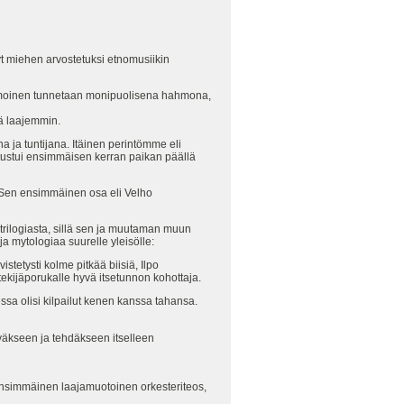
yt miehen arvostetuksi etnomusiikin
tamoinen tunnetaan monipuolisena hahmona,
ä laajemmin.
 ja tuntijana. Itäinen perintömme eli
utustui ensimmäisen kerran paikan päällä
. Sen ensimmäinen osa eli Velho
trilogiasta, sillä sen ja muutaman muun
 mytologiaa suurelle yleisölle:
istetysti kolme pitkää biisiä, Ilpo
ekijäporukalle hyvä itsetunnon kohottaja.
ssa olisi kilpailut kenen kanssa tahansa.
tyäkseen ja tehdäkseen itselleen
 ensimmäinen laajamuotoinen orkesteriteos,