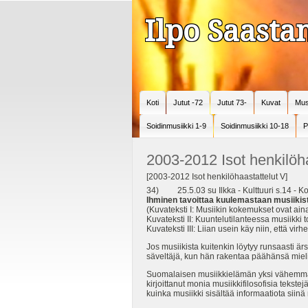
Ilpo Saast
Koti
Jutut -72
Jutut 73-
Kuvat
Mus
Soidinmusiikki 1-9
Soidinmusiikki 10-18
P
2003-2012 Isot henkilöha
[2003-2012 Isot henkilöhaastattelut V]
34) 25.5.03 su Ilkka - Kulttuuri s.14 - Ko
Ihminen tavoittaa kuulemastaan musiik
(Kuvateksti I: Musiikin kokemukset ovat aina
Kuvateksti II: Kuuntelutilanteessa musiikki 
Kuvateksti III: Liian usein käy niin, että vi
Jos musiikista kuitenkin löytyy runsaasti är
säveltäjä, kun hän rakentaa päähänsä miel
Suomalaisen musiikkielämän yksi vähemmän t
kirjoittanut monia musiikkifilosofisia tekste
kuinka musiikki sisältää informaatiota siinä 