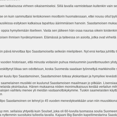
en katkaisussa virheen oikaisemiseksi. Sillä tavalla varmistetaan kuitenkin vain s
se on kuin sammuttaisi lentokoneen moottorin huomatessaan, ettei nousu ollut tyy
musiikissa esityksen katkaisua tapahtuu äärimmäisen harvoin. Saastamoisen mukaan
kin oppia hymyilemään itselleen. Vasta sen jälkeen hän osaa nauraa oikein toistenkin 
 toisen ihmisen hyväksymiseen. Elämässä ja taiteessa on asioita, jotka ovat virhe
n päivä kirvoittaa Ilpo Saastamoiselta selkeän mielipiteen. Nyt ensi kertaa juhlitt
n vuoden historiaan, että minusta voitaisiin puhua mieluummin juurettomuuden ylist
eskittynyt liikaa sen odotteluun, koska Suomesta saadaan työnnettyä markkinoille
aan kuulu Ilpo Saastamoinen, Saastamoinen toteaa ykskantaan ja hymyilee leveästi
ja saamelainen musiikki on kuulunut Saastamoisen maailmaan jo pitkään. Lisensiaa
elaista yksinlaulua. Hänen mukaansa niiden monimutkaisuus kestää vertailun mih
skualojen vaihtelu menee yli meidän vastaanottokykymme. Tuskin saamelaisten käytt
o.
 Ilpo Saastamoinen on tehnyt jo 45 vuoden menestyksekkään uran niin muusikkona, 
tyy mm. sellaisia yhtyeitä kuin Soulset, joka oli 60-luvulla tuomassa soulia Suomeen
ia nyttemmin suosituksi tulleella tavalla. Kajaani Big Bandin kapellimestarina Saast