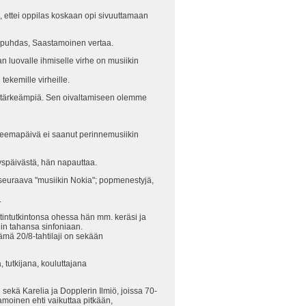
e, ettei oppilas koskaan opi sivuuttamaan
lipuhdas, Saastamoinen vertaa.
 luovalle ihmiselle virhe on musiikin
tekemille virheille.
itä tärkeämpiä. Sen oivaltamiseen olemme
u teemapäivä ei saanut perinnemusiikin
yspäivästä, hän napauttaa.
 seuraava "musiikin Nokia"; popmenestyjä,
.
tintutkintonsa ohessa hän mm. keräsi ja
in tahansa sinfoniaan.
ämä 20/8-tahtilaji on sekään
tutkijana, kouluttajana
 sekä Karelia ja Dopplerin Ilmiö, joissa 70-
amoinen ehti vaikuttaa pitkään,