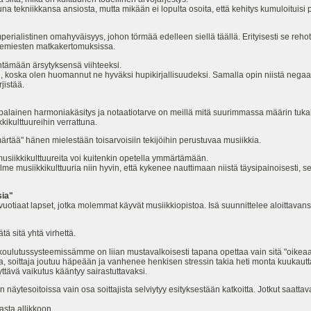
una tekniikkansa ansiosta, mutta mikään ei lopulta osoita, että kehitys kumuloituisi
perialistinen omahyväisyys, johon törmää edelleen siellä täällä. Erityisesti se reh
edemiesten matkakertomuksissa.
tämään ärsytyksensä viihteeksi.
, koska olen huomannut ne hyväksi hupikirjallisuudeksi. Samalla opin niistä nega
jistää.
alainen harmoniakäsitys ja notaatiotarve on meillä mitä suurimmassa määrin tukah
kikulttuureihin verrattuna.
ärtää" hänen mielestään toisarvoisiin tekijöihin perustuvaa musiikkia.
a musiikkikulttuureita voi kuitenkin opetella ymmärtämään.
 musiikkikulttuuria niin hyvin, että kykenee nauttimaan niistä täysipainoisesti, se
sia"
uotiaat lapset, jotka molemmat käyvät musiikkiopistoa. Isä suunnittelee aloittavan
ätä sitä yhtä virhettä.
oulutussysteemissämme on liian mustavalkoisesti tapana opettaa vain sitä "oikeaa
aa, soittaja joutuu häpeään ja vanhenee henkisen stressin takia heti monta kuukautta. 
ttävä vaikutus kääntyy sairastuttavaksi.
ytesoitoissa vain osa soittajista selviytyy esityksestään katkoitta. Jotkut saattava
asta allikkoon.