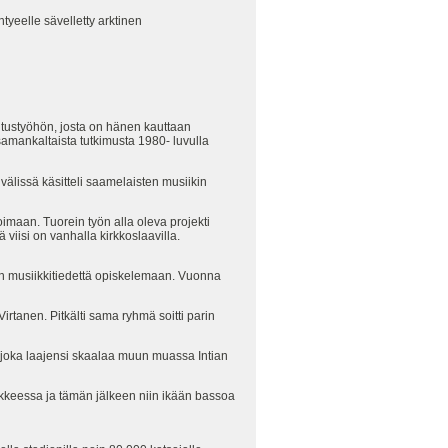
yeelle sävelletty arktinen
tustyöhön, josta on hänen kauttaan
samankaltaista tutkimusta 1980- luvulla
älissä käsitteli saamelaisten musiikin
oimaan. Tuorein työn alla oleva projekti
viisi on vanhalla kirkkoslaavilla.
in musiikkitiedettä opiskelemaan. Vuonna
rtanen. Pitkälti sama ryhmä soitti parin
joka laajensi skaalaa muun muassa Intian
ukkeessa ja tämän jälkeen niin ikään bassoa