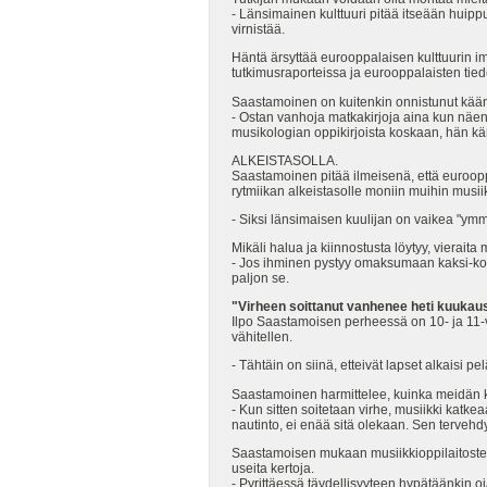
- Länsimainen kulttuuri pitää itseään huipp
virnistää.
Häntä ärsyttää eurooppalaisen kulttuurin im
tutkimusraporteissa ja eurooppalaisten ti
Saastamoinen on kuitenkin onnistunut kään
- Ostan vanhoja matkakirjoja aina kun näen
musikologian oppikirjoista koskaan, hän kär
ALKEISTASOLLA.
Saastamoinen pitää ilmeisenä, että euroopp
rytmiikan alkeistasolle moniin muihin musiik
- Siksi länsimaisen kuulijan on vaikea "ymm
Mikäli halua ja kiinnostusta löytyy, vierait
- Jos ihminen pystyy omaksumaan kaksi-kolme
paljon se.
"Virheen soittanut vanhenee heti kuukau
Ilpo Saastamoisen perheessä on 10- ja 11-v
vähitellen.
- Tähtäin on siinä, etteivät lapset alkaisi pel
Saastamoinen harmittelee, kuinka meidän k
- Kun sitten soitetaan virhe, musiikki katke
nautinto, ei enää sitä olekaan. Sen tervehdy
Saastamoisen mukaan musiikkioppilaitosten nä
useita kertoja.
- Pyrittäessä täydellisyyteen hypätäänkin oj