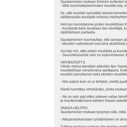
Saastamoisen mukaan ihminen kuitenkin tavo
- Mitä monimutkaisemmaksi musiikki käy, s
Se, että musiikki synnyttää meissä tunnetil
välittäessään kuulijalle erilaisia mielleyhty
Heti kun tunnistamme jonkin musiikillisen fr
- Kuulijasta tulee tavallaan itse säveltäjä
räjähtämisen partaalla.
Saastamoinen huomauttaa, että samaan aikaa
- Musiikin vaikutukset ovat aina yksilöllisi
Jos käy niin, ettei jollain musiikilla ja k
- Seurustelusuhde vain on epäonnistunut. I
VIRHEKÄSITYS.
Vähän melua itsestään pitävään Ilpo Saas
musiikkilinjan vierailevana opettajana. Kok
musiikin peruskurssi sekä etnisten musiikki
- Niin paljon kuin on jo tehtykin, meiltä p
Häntä harmittaa virhekäsitys, jonka mukaan 
- Ne on vain ajat sitten julkisen vallan taho
ja muuttumattomana kahden fraasin pakettina
VAIKEA-HELPPO.
Saastamoisen mukaan kysymys siitä, mikä on
- Alkuperäiskansojen ryöstämiseen on aina k
Tutkijan mukaan voidaan olla montaa mieltä s