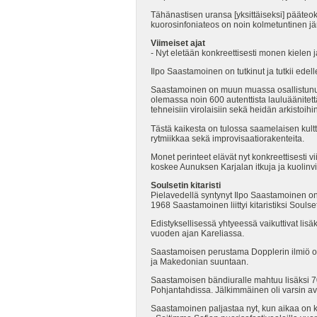
Tähänastisen uransa [yksittäiseksi] pääteo
kuorosinfoniateos on noin kolmetuntinen jä
Viimeiset ajat
- Nyt eletään konkreettisesti monen kielen j
Ilpo Saastamoinen on tutkinut ja tutkii ede
Saastamoinen on muun muassa osallistunut 
olemassa noin 600 autenttista lauluäänitett
tehneisiin virolaisiin sekä heidän arkistoihi
Tästä kaikesta on tulossa saamelaisen kult
rytmiikkaa sekä improvisaatiorakenteita.
Monet perinteet elävät nyt konkreettisesti v
koskee Aunuksen Karjalan itkuja ja kuolinvi
Soulsetin kitaristi
Pielavedellä syntynyt Ilpo Saastamoinen on
1968 Saastamoinen liittyi kitaristiksi So
Edistyksellisessä yhtyeessä vaikuttivat li
vuoden ajan Kareliassa.
Saastamoisen perustama Dopplerin ilmiö ol
ja Makedonian suuntaan.
Saastamoisen bändiuralle mahtuu lisäksi 70
Pohjantahdissa. Jälkimmäinen oli varsin a
Saastamoinen paljastaa nyt, kun aikaa on ku