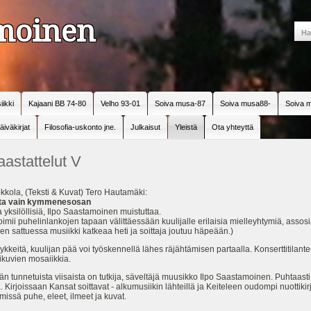
amoinen
iikki
Kajaani BB 74-80
Velho 93-01
Soiva musa-87
Soiva musa88-
Soiva m
äiväkirjat
Filosofia-uskonto jne.
Julkaisut
Yleistä
Ota yhteyttä
astattelut V
kkola, (Teksti & Kuvat) Tero Hautamäki:
ista vain kymmenesosan
 yksilöllisiä, Ilpo Saastamoinen muistuttaa.
toimii puhelinlankojen tapaan välittäessään kuulijalle erilaisia mielleyhtymiä, assos
rheen sattuessa musiikki katkeaa heti ja soittaja joutuu häpeään.)
sykkeitä, kuulijan pää voi työskennellä lähes räjähtämisen partaalla. Konserttitilante
ikuvien mosaiikkia.
unnetuista viisaista on tutkija, säveltäjä muusikko Ilpo Saastamoinen. Puhtaasti m
jä. Kirjoissaan Kansat soittavat - alkumusiikin lähteillä ja Keiteleen oudompi nuottikir
missä puhe, eleet, ilmeet ja kuvat.