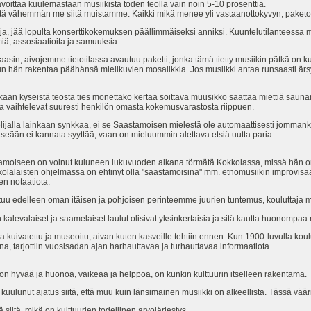
ittaa kuulemastaan musiikista toden teolla vain noin 5-10 prosenttia.
itä vähemmän me siitä muistamme. Kaikki mikä menee yli vastaanottokyvyn, paket
oja, jää lopulta konserttikokemuksen päällimmäiseksi anniksi. Kuuntelutilanteessa 
miä, assosiaatioita ja samuuksia.
aasin, aivojemme tietotilassa avautuu paketti, jonka tämä tietty musiikin pätkä on ku
, kun hän rakentaa päähänsä mielikuvien mosaiikkia. Jos musiikki antaa runsaasti ärs
n kyseistä teosta ties monettako kertaa soittava muusikko saattaa miettiä saunan
ä ja vaihtelevat suuresti henkilön omasta kokemusvarastosta riippuen.
uuntelijalla lainkaan synkkaa, ei se Saastamoisen mielestä ole automaattisesti jomma
tseään ei kannata syyttää, vaan on mieluummin alettava etsiä uutta paria.
tamoiseen on voinut kuluneen lukuvuoden aikana törmätä Kokkolassa, missä hän o
kolalaisten ohjelmassa on ehtinyt olla "saastamoisina" mm. etnomusiikin improvisaa
en notaatiota.
uuttuu edelleen oman itäisen ja pohjoisen perinteemme juurien tuntemus, kouluttaja m
kalevalaiset ja saamelaiset laulut olisivat yksinkertaisia ja sitä kautta huonompaa 
lta kuivatettu ja museoitu, aivan kuten kasveille tehtiin ennen. Kun 1900-luvulla kou
, tarjottiin vuosisadan ajan harhauttavaa ja turhauttavaa informaatiota.
 hyvää ja huonoa, vaikeaa ja helppoa, on kunkin kulttuurin itselleen rakentama.
uulunut ajatus siitä, että muu kuin länsimainen musiikki on alkeellista. Tässä vää
iitä, mikä on kulttuurien todellinen arvojärjestys.