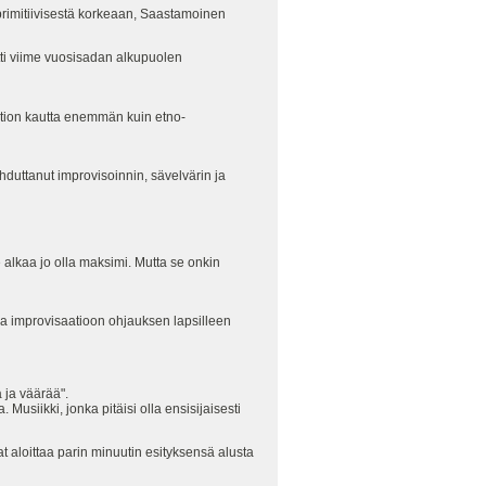
 primitiivisestä korkeaan, Saastamoinen
otti viime vuosisadan alkupuolen
ation kautta enemmän kuin etno-
duttanut improvisoinnin, sävelvärin ja
 alkaa jo olla maksimi. Mutta se onkin
sa improvisaatioon ohjauksen lapsilleen
 ja väärää".
Musiikki, jonka pitäisi olla ensisijaisesti
t aloittaa parin minuutin esityksensä alusta