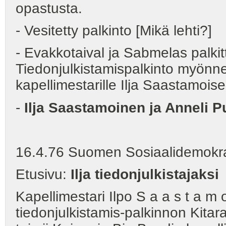
opastusta.
- Vesitetty palkinto [Mikä lehti?]
- Evakkotaival ja Sabmelas palkitt
Tiedonjulkistamispalkinto myönne
kapellimestarille Ilja Saastamoisel
-
Ilja Saastamoinen ja Anneli Pu
16.4.76 Suomen Sosiaalidemokra
Etusivu:
Ilja tiedonjulkistajaksi
Kapellimestari Ilpo S a a s t a m o
tiedonjulkistamis-palkinnon Kita