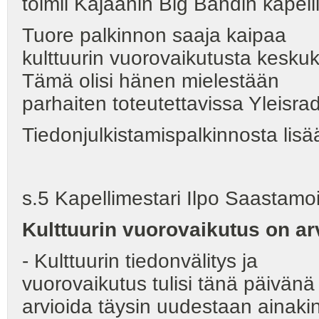
toimii Kajaanin Big Bandin kapell
Tuore palkinnon saaja kaipaa
kulttuurin vuorovaikutusta kesku
Tämä olisi hänen mielestään
parhaiten toteutettavissa Yleisrad
Tiedonjulkistamispalkinnosta lisää
s.5 Kapellimestari Ilpo Saastamo
Kulttuurin vuorovaikutus on ar
- Kulttuurin tiedonvälitys ja
vuorovaikutus tulisi tänä päivänä
arvioida täysin uudestaan ainaki