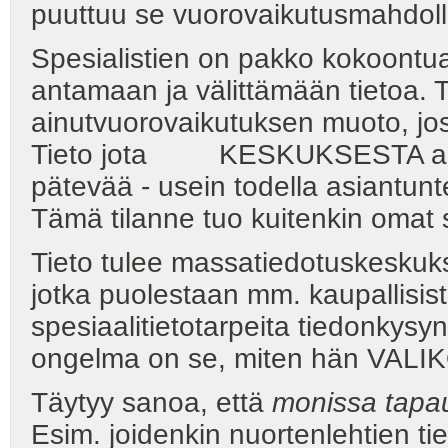
puuttuu se vuorovaikutusmahdolli
Spesialistien on pakko kokoont
antamaan ja välittämään tiet
ainutvuorovaikutuksen muoto, j
Tieto jota KESKUKSESTA anneta
pätevää - usein todella asiantu
Tämä tilanne tuo kuitenkin omat 
Tieto tulee massatiedotuskesku
jotka puolestaan mm. kaupallisis
spesiaalitietotarpeita tiedonkysy
ongelma on se, miten hän VALIK
Täytyy sanoa, että
monissa tapau
Esim. joidenkin nuortenlehtien tie