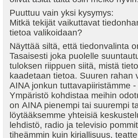
Puuttuu vain yksi kysymys:
Mitkä tekijät vaikuttavat tiedonh
tietoa valikoidaan?
Näyttää siltä, että tiedonvalint
Tasaisesti joka puolelle suuntau
tuloksen riippuen siitä, mistä tie
kaadetaan tietoa. Suuren rahan vo
AINA jonkun tuttavapiiristämme 
Ympäristö kohdistaa meihin odotu
on AINA pienempi tai suurempi 
löytääksemme yhteisiä keskustelu
lehdistö, radio ja televisio pom
tiheämmin kuin kirjallisuus, teatter