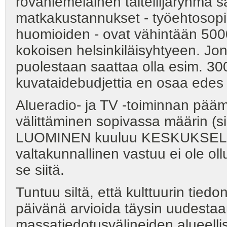
rovaniemeläinen taiteilijaryhmä s
matkakustannukset - työehtosop
huomioiden - ovat vähintään 50
kokoisen helsinkiläisyhtyeen. Jon
puolestaan saattaa olla esim. 3
kuvataidebudjettia en osaa edes 
Alueradio- ja TV -toiminnan päämä
välittäminen sopivassa määrin (sil
LUOMINEN kuuluu KESKUKSELLE,
valtakunnallinen vastuu ei ole ollu
se siitä.
Tuntuu siltä, että kulttuurin tiedo
päivänä arvioida täysin uudestaa
massatiedotusvälineiden alueelli