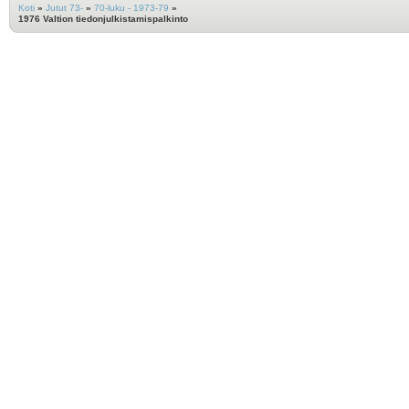
Koti
»
Jutut 73-
»
70-luku - 1973-79
»
1976 Valtion tiedonjulkistamispalkinto