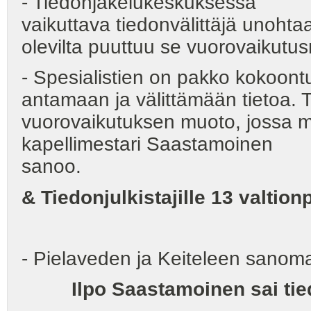
- Tiedonjakelukeskuksessa
vaikuttava tiedonvälittäjä unohta
olevilta puuttuu se vuorovaikutus
- Spesialistien on pakko kokoo
antamaan ja välittämään tietoa.
vuorovaikutuksen muoto, jossa 
kapellimestari Saastamoinen
sanoo.
& Tiedonjulkistajille 13 valtion
- Pielaveden ja Keiteleen sanoma
Ilpo Saastamoinen sai ti