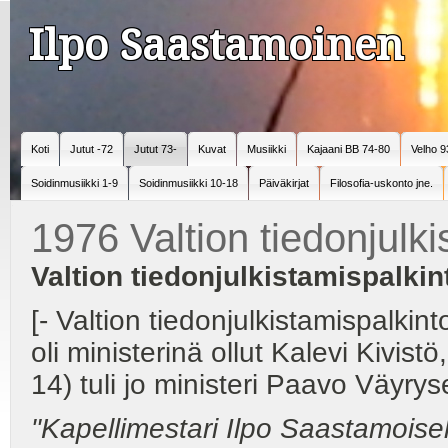
Ilpo Saastamoinen
Koti
Jutut -72
Jutut 73-
Kuvat
Musiikki
Kajaani BB 74-80
Velho 9
Soidinmusiikki 1-9
Soidinmusiikki 10-18
Päiväkirjat
Filosofia-uskonto jne.
1976 Valtion tiedonjulki
Valtion tiedonjulkistamispalkin
[- Valtion tiedonjulkistamispalkin
oli ministerinä ollut Kalevi Kivist
14) tuli jo ministeri Paavo Väyrys
"Kapellimestari Ilpo
Saastamoise