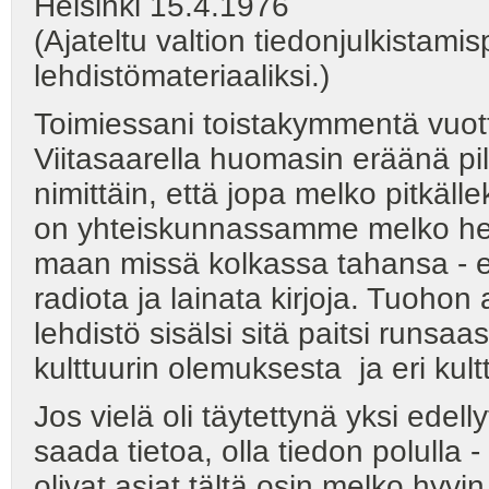
Helsinki 15.4.1976
(Ajateltu valtion tiedonjulkistami
lehdistömateriaaliksi.)
Toimiessani toistakymmentä vuot
Viitasaarella huomasin eräänä pi
nimittäin, että jopa melko pitkäll
on yhteiskunnassamme melko helpos
maan missä kolkassa tahansa - ed
radiota ja lainata kirjoja. Tuohon
lehdistö sisälsi sitä paitsi runsaa
kulttuurin olemuksesta ja eri kulttu
Jos vielä oli täytettynä yksi edell
saada tietoa, olla tiedon polulla -
olivat asiat tältä osin melko hyvin