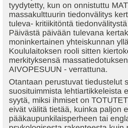
tyydytetty, kun on onnistuttu MA
massakulttuurin tiedonvälitys ke
tuleva- kritiikitöntä tiedonvälity
Päivästä päivään tulevana kerta
moninkertainen yhteiskunnan yllä
Koululaitoksen rooli sitten kiert
merkityksensä massatiedotuksen 
AIVOPESUUN - verrattuna.
Otantaan perustuvat tiedustelut s
suosituimmista lehtiartikkeleista 
syytä, miksi ihmiset on TOTUTETT
eivät välitä tietää, kuinka paljo
pääkaupunkilaisperheen tai engla
psykologisesta rakenteesta kuin m