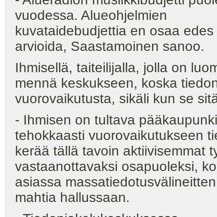
vuodessa. Alueohjelmien
kuvataidebudjettia en osaa edes
arvioida, Saastamoinen sanoo.
Ihmisellä, taiteilijalla, jolla on l
mennä keskukseen, koska tiedonv
vuorovaikutusta, sikäli kun se si
- Ihmisen on tultava pääkaupunkii
tehokkaasti vuorovaikutukseen ti
kerää tällä tavoin aktiivisemmat 
vastaanottavaksi osapuoleksi, kos
asiassa massatiedotusvälineitten
mahtia hallussaan.