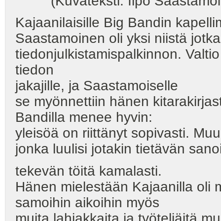
(Kuvateksti: Ilpo Saastamoine
Kajaanilaisille Big Bandin kapellim
Saastamoinen oli yksi niistä jotk
tiedonjulkistamispalkinnon. Valti
tiedon
jakajille, ja Saastamoiselle
se myönnettiin hänen kitarakirjas
Bandilla menee hyvin:
yleisöä on riittänyt sopivasti. Mu
jonka luulisi jotakin tietävän sa
tekevän töitä kamalasti.
Hänen mielestään Kajaanilla oli 
samoihin aikoihin myös
muita lahjakkaita ja työteliäitä mus