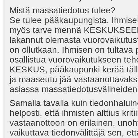
Mistä massatiedotus tulee?
Se tulee pääkaupungista. Ihmisellä
myös tarve mennä KESKUKSEEN - 
lakannut olemasta vuorovaikutusta
on ollutkaan. Ihmisen on tultava
osallistua vuorovaikutukseen teho
KESKUS, pääkaupunki kerää tällä t
ja maaseutu jää vastaanottavaksi
asiassa massatiedotusvälineiden
Samalla tavalla kuin tiedonhaluin
helposti, että ihmisten alttius kr
vastaanottoon on erilainen, uno
vaikuttava tiedonvälittäjä sen, 