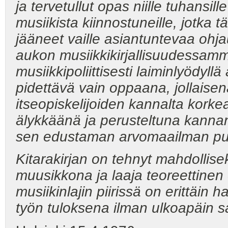
ja tervetullut opas niille
tuhansille
musiikista kiinnostuneille, jotka 
jääneet vaille asiantuntevaa ohj
aukon musiikkikirjallisuudessam
musiikkipoliittisesti laiminlyödyllä
pidettävä vain oppaana, jollaisena
itseopiskelijoiden kannalta kork
älykkäänä ja perusteltuna kannan
sen edustaman arvomaailman pu
Kitarakirjan on tehnyt mahdollis
muusikkona ja laaja teoreettinen
musiikinlajin piirissä on erittäin
työn tuloksena ilman ulkoapäin sa