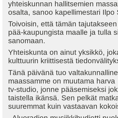
yhteiskunnan hallitsemien massat
osalta, sanoo kapellimestari Ilp
Toivoisin, että tämän tajutakseen 
pää-kaupungista maalle ja tulla 
sanomaan.
Yhteiskunta on ainut yksikkö, jok
kulttuurin kriittisestä tiedonväli
Tänä päivänä tuo valtakunnalline
maassamme on muutama harva
tv-studio, jonne pääsemiseksi jok
taistella ikänsä. Sen pelkät mat
suuremmat kuin vastaavan kokois
- Alueradion musiikkibudjetti pu