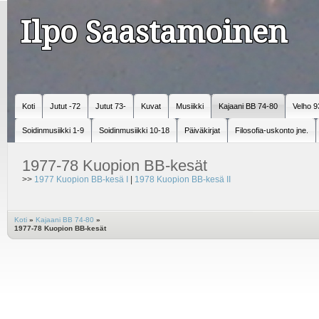
Ilpo Saastamoinen
Koti
Jutut -72
Jutut 73-
Kuvat
Musiikki
Kajaani BB 74-80
Velho 9
Soidinmusiikki 1-9
Soidinmusiikki 10-18
Päiväkirjat
Filosofia-uskonto jne.
1977-78 Kuopion BB-kesät
>>
1977 Kuopion BB-kesä I
|
1978 Kuopion BB-kesä II
Koti
»
Kajaani BB 74-80
»
1977-78 Kuopion BB-kesät