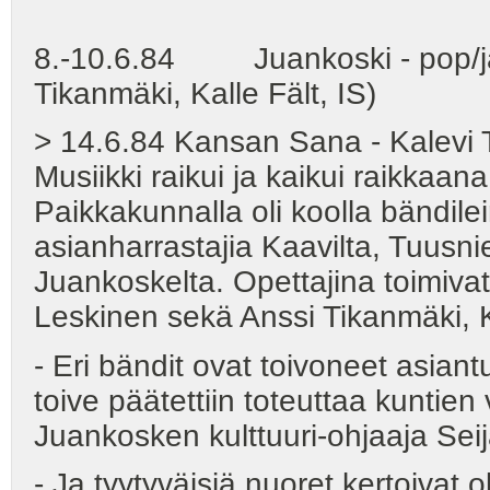
8.-10.6.84 Juankoski - pop/jaz
Tikanmäki, Kalle Fält, IS)
> 14.6.84 Kansan Sana - Kalevi 
Musiikki raikui ja kaikui raikkaan
Paikkakunnalla oli koolla bändileir
asianharrastajia Kaavilta, Tuusn
Juankoskelta. Opettajina toimiva
Leskinen sekä Anssi Tikanmäki, K
- Eri bändit ovat toivoneet asian
toive päätettiin toteuttaa kuntien
Juankosken kulttuuri-ohjaaja Sei
- Ja tyytyväisiä nuoret kertoivat