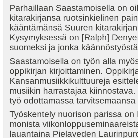
Parhaillaan Saastamoisella on o
kitarakirjansa ruotsinkielinen p
kääntämänsä Suuren kitarakirjan
Kysymyksessä on [Ralph] Denyeri
suomeksi ja jonka käännöstyöstä
Saastamoisella on työn alla myös
oppikirjan kirjoittaminen. Oppiki
Kansanmusiikkikulttuureja esittel
musiikin harrastajaa kiinnostava
työ odottamassa tarvitsemaansa 
Työskentely nuorison parissa on 
monista viikonloppuseminaareist
lauantaina Pielaveden Laurinpuron