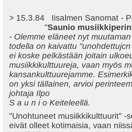
> 15.3.84 Iisalmen Sanomat - Pe
"
Saunio musiikkiperi
- Olemme eläneet nyt muutaman v
todella on kaivattu "unohdettujcn
ei koske pelkästään joitain ulkoe
musiikkikulttuureja, vaan myös 
kansankulttuurejamme. Esimerki
on yksi tällainen, arvioi perintee
johtaja Ilpo
S a u n i o Keiteleellä.
"Unohtuneet musiikkikulttuurit" 
eivät olleet kotimaisia, vaan niissä