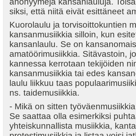
anonyymejä kansanlauluja. Toisa
siksi, että niitä eivät esittäneet am
Kuorolaulu ja torvisoittokuntien m
kansanmusiikkia silloin, kun esit
kansanlaulu. Se on kansanomaista
amatöörimusiikkia. Sitävastoin, 
kannessa kerrotaan tekijöiden ni
kansanmusiikkia tai edes kansano
laulu liikkuu taas populaarimusiik
ns. taidemusiikkia.
- Mikä on sitten työväenmusiikkia
Se saattaa olla esimerkiksi puhta
yhteiskunnallista musiikkia, kanta
protestimusiikkia ja listaa voisi j