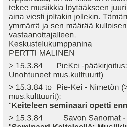
tekee musiikkia löytääkseen juuri i
aina viesti joltakin jollekin. T
ymmärrä ja sen määrää kulloisen
vastaanottajalleen.
Keskustelukumppanina
PERTTI MALINEN
> 15.3.84 PieKei -pääkirjoitus
Unohtuneet mus.kulttuurit)
> 15.3.84 to Pie-Kei - Nimetön 
mus.kulttuurit):
"
Keiteleen seminaari opetti en
> 15.3.84 Savon Sanomat - S
"
Seminaari Keiteleellä: Musiik