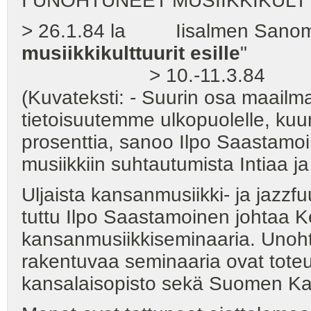
I UNOHTUNEET MUSIIKKIKULT
> 26.1.84 la Iisalmen Sanoma
musiikkikulttuurit esille
"
> 10.-11.3.84
(Kuvateksti: - Suurin osa maailm
tietoisuutemme ulkopuolelle, k
prosenttia, sanoo Ilpo Saastamo
musiikkiin suhtautumista Intiaa 
Uljaista kansanmusiikki- ja jazzf
tuttu Ilpo Saastamoinen johtaa K
kansanmusiikkiseminaaria. Unohtu
rakentuvaa seminaaria ovat tote
kansalaisopisto sekä Suomen Kans