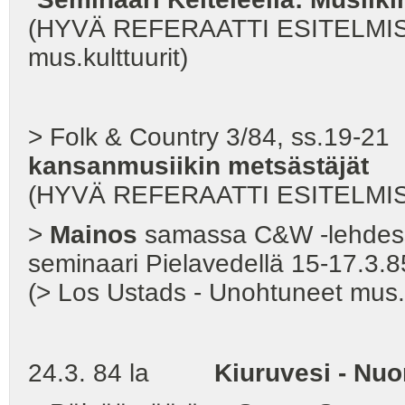
(HYVÄ REFERAATTI ESITELMISTÄ
mus.kulttuurit)
> Folk & Country 3/84, ss.19-21
kansanmusiikin metsästäjät
(HYVÄ REFERAATTI ESITELMIS
>
Mainos
samassa C&W -lehdessä
seminaari Pielavedellä 15-17.3.8
(> Los Ustads - Unohtuneet mus.ku
24.3. 84 la
Kiuruvesi - Nu