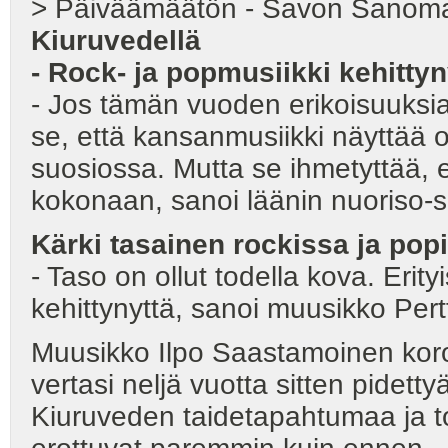
> Päiväämäätön - Savon Sanom
Kiuruvedellä
- Rock- ja popmusiikki kehitty
- Jos tämän vuoden erikoisuuksia 
se, että kansanmusiikki näyttää o
suosiossa. Mutta se ihmetyttää, e
kokonaan, sanoi läänin nuoriso-s
Kärki tasainen rockissa ja pop
- Taso on ollut todella kova. Erityi
kehittynyttä, sanoi muusikko Pertti
Muusikko Ilpo Saastamoinen koro
vertasi neljä vuotta sitten pidet
Kiuruveden taidetapahtumaa ja tot