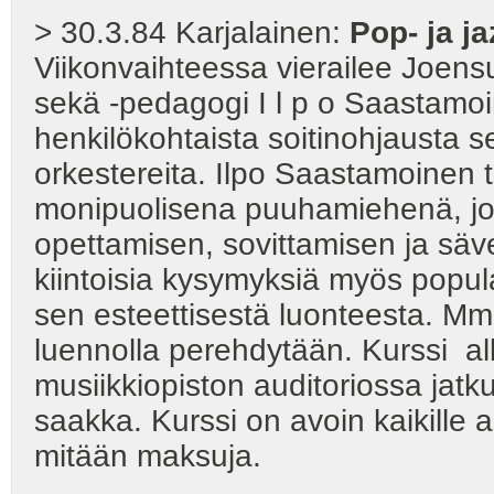
> 30.3.84 Karjalainen:
Pop- ja j
Viikonvaihteessa vierailee Joens
sekä -pedagogi I l p o Saastamo
henkilökohtaista soitinohjausta s
orkestereita. Ilpo Saastamoinen t
monipuolisena puuhamiehenä, jok
opettamisen, sovittamisen ja säv
kiintoisia kysymyksiä myös popula
sen esteettisestä luonteesta. Mm
luennolla perehdytään. Kurssi al
musiikkiopiston auditoriossa jatk
saakka. Kurssi on avoin kaikille as
mitään maksuja.