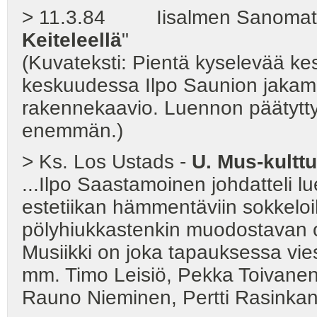
> 11.3.84 Iisalmen Sanomat - 
Keiteleellä
"
(Kuvateksti: Pientä kyselevää kes
keskuudessa Ilpo Saunion jakam
rakennekaavio. Luennon päätyttyä 
enemmän.)
> Ks. Los Ustads -
U. Mus-kulttuu
...Ilpo Saastamoinen johdatteli l
estetiikan hämmentäviin sokkeloihi
pölyhiukkastenkin muodostavan o
Musiikki on joka tapauksessa viest
mm. Timo Leisiö, Pekka Toivanen
Rauno Nieminen, Pertti Rasinka