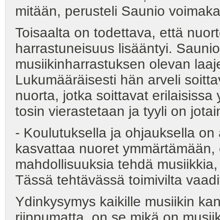
mitään, perusteli Saunio voimakas
Toisaalta on todettava, että nuor
harrastuneisuus lisääntyi. Sauni
musiikinharrastuksen olevan la
Lukumääräisesti hän arveli soitt
nuorta, jotka soittavat erilaisiss
tosin vierastetaan ja tyyli on jota
- Koulutuksella ja ohjauksella o
kasvattaa nuoret ymmärtämään, e
mahdollisuuksia tehdä musiikkia, v
Tässä tehtävässä toimivilta vaadi
Ydinkysymys kaikille musiikin kan
riippumatta, on se mikä on musiik