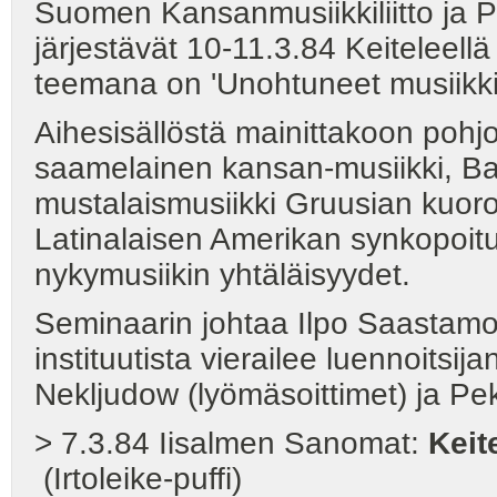
Suomen Kansanmusiikkiliitto ja P
järjestävät 10-11.3.84 Keiteleell
teemana on 'Unohtuneet musiikkiku
Aihesisällöstä mainittakoon pohjo
saamelainen kansan-musiikki, Balk
mustalaismusiikki Gruusian kuorol
Latinalaisen Amerikan synkopoitu 
nykymusiikin yhtäläisyydet.
Seminaarin johtaa Ilpo Saastamo
instituutista vierailee luennoitsi
Nekljudow (lyömäsoittimet) ja Pek
> 7.3.84 Iisalmen Sanomat:
Keit
(Irtoleike-puffi)