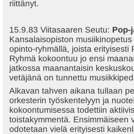
riittänyt.
15.9.83 Viitasaaren Seutu:
Pop-j
Kansalaisopiston musiikinopetus 
opinto-ryhmällä, joista erityisest
Ryhmä kokoontuu jo ensi maanant
jatkossa maanantaisin keskuskou
vetäjänä on tunnettu musiikkipe
Alkavan tahven aikana tullaan p
orkesterin työskentelyyn ja nuote
kokoontumisessa todettiin aktiivis
toistakymmentä. Ensimmäiseen v
odotetaan vielä erityisesti kaikenl