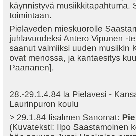
käynnistyvä musiikkitapahtuma. 
toimintaan.
Pielaveden mieskuorolle Saastam
juhlavuodeksi Antero Vipunen -tee
saanut valmiiksi uuden musiikin K
ovat menossa, ja kantaesitys kuu
Paananen].
28.-29.1.4.84 la Pielavesi - Kans
Laurinpuron koulu
> 29.1.84 Iisalmen Sanomat:
Pie
(Kuvateksti: Ilpo Saastamoinen k