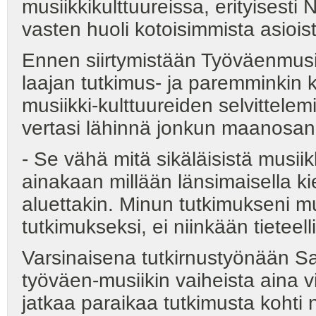
musiikkikulttuureissa, erityisesti 
vasten huoli kotoisimmista asiois
Ennen siirtymistään Työväenmusiik
laajan tutkimus- ja paremminkin 
musiikki-kulttuureiden selvittele
vertasi lähinnä jonkun maanosan 
- Se vähä mitä sikäläisistä musiikki
ainakaan millään länsimaisella kie
aluettakin. Minun tutkimukseni 
tutkimukseksi, ei niinkään tieteell
Varsinaisena tutkirnustyönään Sa
työväen-musiikin vaiheista aina v
jatkaa paraikaa tutkimusta kohti 