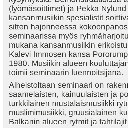
(lyömäsoittimet) ja Pekka Nylund 
kansanmusiikin spesialistit soittiv
sitten hajonneessa kokoonpanoss
seminaarissa myös ryhmäharjoituk
mukana kansanmusiikin erikoistunt
Kalevi Immosen kansa Pororumpu j
1980. Musiikin alueen kouluttajan
toimii seminaarin luennoitsijana.
Aiheistoltaan seminaari on rakenne
saamelaisten, kainuulaisten ja p
turkkilainen mustalaismusiikki ry
muslimimusiikki, gruusialainen kuor
Balkanin alueen rytmit ja tahtilaj