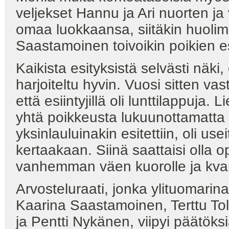
veljekset Hannu ja Ari nuorten ja
omaa luokkaansa, siitäkin huolima
Saastamoinen toivoikin poikien 
Kaikista esityksistä selvästi näki,
harjoiteltu hyvin. Vuosi sitten vas
että esiintyjillä oli lunttilappuja. 
yhtä poikkeusta lukuunottamatta lu
yksinlauluinakin esitettiin, oli use
kertaakaan. Siinä saattaisi olla o
vanhemman väen kuorolle ja kvart
Arvosteluraati, jonka ylituomarin
Kaarina Saastamoinen, Terttu Tol
ja Pentti Nykänen, viipyi päätöks