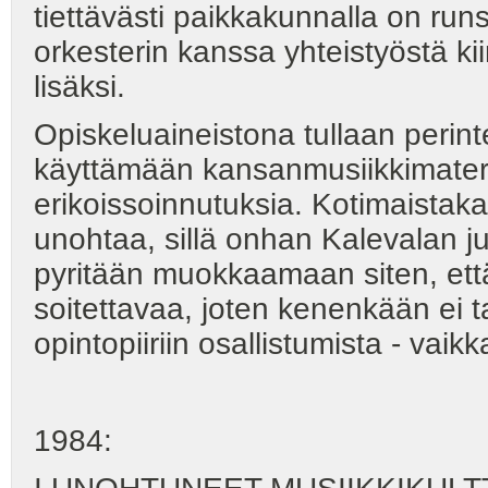
tiettävästi paikkakunnalla on run
orkesterin kanssa yhteistyöstä kii
lisäksi.
Opiskeluaineistona tullaan perint
käyttämään kansanmusiikkimateriaa
erikoissoinnutuksia. Kotimaistaka
unohtaa, sillä onhan Kalevalan j
pyritään muokkaamaan siten, ett
soitettavaa, joten kenenkään ei ta
opintopiiriin osallistumista - vai
1984: