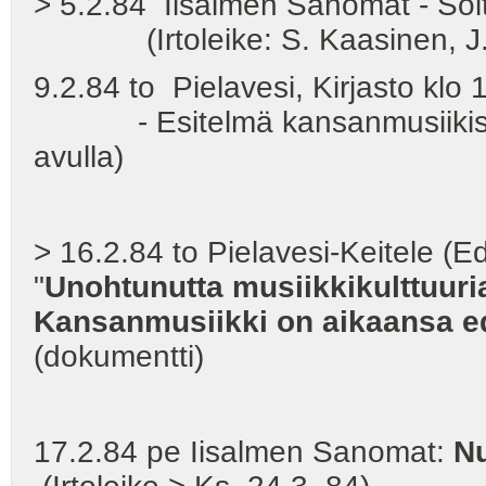
> 5.2.84 Iisalmen Sanomat - Soit
(Irtoleike: S. Kaasinen, J. N
9.2.84 to Pielavesi, Kirjasto klo 
- Esitelmä kansanmusiikista e
avulla)
> 16.2.84 to Pielavesi-Keitele (Ed
"
Unohtunutta musiikkikulttuuria
Kansanmusiikki on aikaansa e
(dokumentti)
17.2.84 pe Iisalmen Sanomat:
Nu