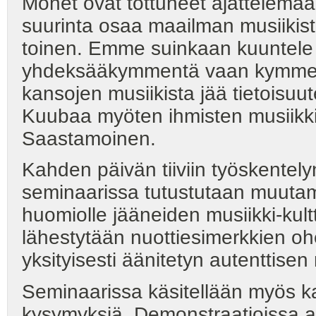
Monet ovat tottuneet ajattelema
suurinta osaa maailman musiikista
toinen. Emme suinkaan kuuntele
yhdeksääkymmentä vaan kymment
kansojen musiikista jää tietoisuu
Kuubaa myöten ihmisten musiikki
Saastamoinen.
Kahden päivän tiiviin työskentely
seminaarissa tutustutaan muuta
huomiolle jääneiden musiikki-kul
lähestytään nuottiesimerkkien oh
yksityisesti äänitetyn autenttisen 
Seminaarissa käsitellään myös ka
kysymyksiä. Demonstraatioissa 