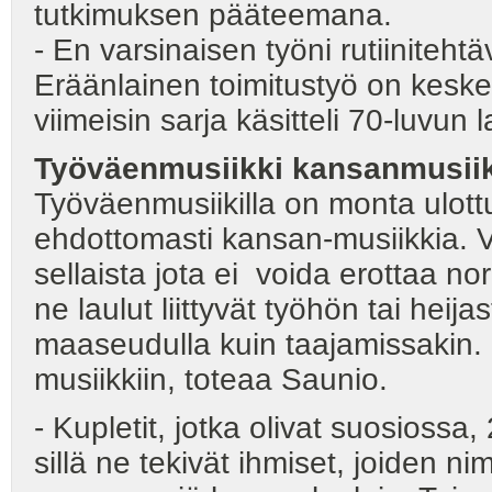
tutkimuksen pääteemana.
- En varsinaisen työni rutiinitehtä
Eräänlainen toimitustyö on keskeis
viimeisin sarja käsitteli 70-luvun
Työväenmusiikki kansanmusii
Työväenmusiikilla on monta ulottu
ehdottomasti kansan-musiikkia. V
sellaista jota ei voida erottaa no
ne laulut liittyvät työhön tai heij
maaseudulla kuin taajamissakin.
musiikkiin, toteaa Saunio.
- Kupletit, jotka olivat suosiossa
sillä ne tekivät ihmiset, joiden n