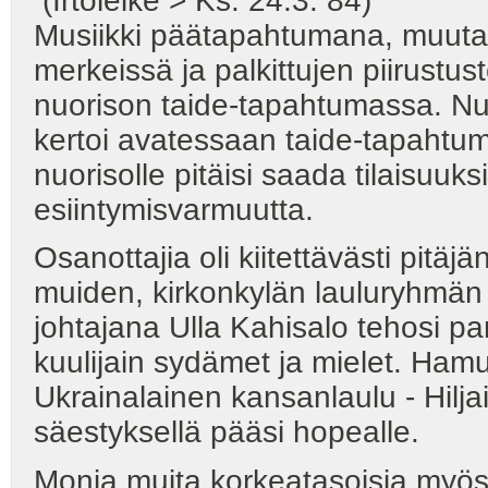
(Irtoleike > Ks. 24.3. 84)
Musiikki päätapahtumana, muutam
merkeissä ja palkittujen piirustus
nuorison taide-tapahtumassa. Nuor
kertoi avatessaan taide-tapahtum
nuorisolle pitäisi saada tilaisuuks
esiintymisvarmuutta.
Osanottajia oli kiitettävästi pitäjän
muiden, kirkonkylän lauluryhmän 
johtajana Ulla Kahisalo tehosi pa
kuulijain sydämet ja mielet. Ham
Ukrainalainen kansanlaulu - Hilja
säestyksellä pääsi hopealle.
Monia muita korkeatasoisia myös k