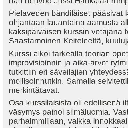
hän neuvoo Jussi Hankalaa rumpu
Pielaveden bändiläiset pääsivat k
ohjantaan lauantaina aamusta al
kaksipäiväisen kurssin vetäjänä t
Saastamoinen Keiteleeltä, kuuluja
Kurssi alkoi tärkeällä teorian ope
improvisioinnin ja aika-arvot rytm
tutkittiin eri säveilajien yhteydess
moilisoinnutkin. Samalla selvitett
merkintätavat.
Osa kurssilaisista oli edellisenä il
väsymys painoi silmäluomia. Vasta
parhaimmillaan, vaikka innokkaalla 