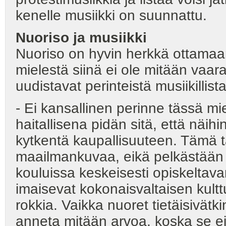
kenelle musiikki on suunnattu.
Nuoriso ja musiikki
Nuoriso on hyvin herkkä ottamaan
mielestä siinä ei ole mitään vaar
uudistavat perinteistä musiikillis
- Ei kansallinen perinne tässä m
haitallisena pidän sitä, että näihin 
kytkentä kaupallisuuteen. Tämä t
maailmankuvaa, eikä pelkästään o
kouluissa keskeisesti opiskeltav
imaisevat kokonaisvaltaisen kultt
rokkia. Vaikka nuoret tietäisivätki
anneta mitään arvoa, koska se ei