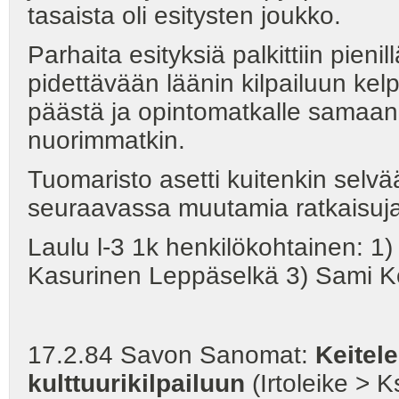
tasaista oli esitysten joukko.
Parhaita esityksiä palkittiin pieni
pidettävään läänin kilpailuun kel
päästä ja opintomatkalle samaa
nuorimmatkin.
Tuomaristo asetti kuitenkin selvä
seuraavassa muutamia ratkaisuja
Laulu l-3 1k henkilökohtainen: 1
Kasurinen Leppäselkä 3) Sami Kon
17.2.84 Savon Sanomat:
Keitel
kulttuurikilpailuun
(Irtoleike > K