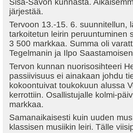
Sisä-Savon kunnasta. Aikaisemmin 
järjestää.
Tervoon 13.-15. 6. suunnitellun, 
tarkoitetun leirin peruuntuminen 
3 500 markkaa. Summa oli varattu 
Tegelmanin ja Ilpo Saastamoisen 
Tervon kunnan nuorisosihteeri H
passiivisuus ei ainakaan johdu ti
kokoontuivat toukokuun alussa Ve
kerrottiin. Osallistujalle kolmi-pä
markkaa.
Samanaikaisesti kuin uuden musiik
klassisen musiikin leiri. Tälle viisi