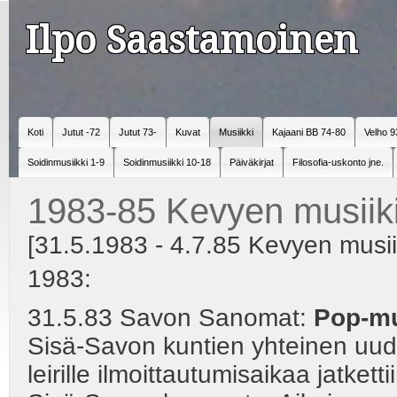
Ilpo Saastamoinen
Koti
Jutut -72
Jutut 73-
Kuvat
Musiikki
Kajaani BB 74-80
Velho 9
Soidinmusiikki 1-9
Soidinmusiikki 10-18
Päiväkirjat
Filosofia-uskonto jne.
1983-85 Kevyen musiiki
[31.5.1983 - 4.7.85 Kevyen musiik
1983:
31.5.83 Savon Sanomat:
Pop-mu
Sisä-Savon kuntien yhteinen uude
leirille ilmoittautumisaikaa jatkett