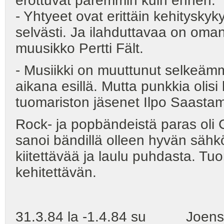
erottuvat paremmin kuin ennen.
- Yhtyeet ovat erittäin kehityskyk
selvästi. Ja ilahduttavaa on oma
muusikko Pertti Fält.
- Musiikki on muuttunut selkeämmä
aikana esillä. Mutta punkkia olis
tuomariston jäsenet Ilpo Saastamo
Rock- ja popbändeistä paras oli
sanoi bändillä olleen hyvän sähk
kiitettävää ja laulu puhdasta. Tuo
kehitettävän.
31.3.84 la -1.4.84 su Joensu