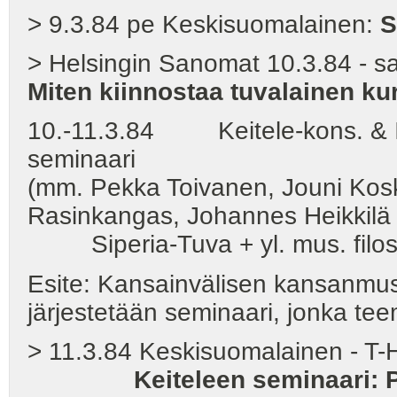
> 9.3.84 pe Keskisuomalainen:
S
> Helsingin Sanomat 10.3.84 - san
Miten kiinnostaa tuvalainen ku
10.-11.3.84 Keitele-kons. & I U
seminaari
(mm. Pekka Toivanen, Jouni Koski
Rasinkangas, Johannes Heikkilä 
Siperia-Tuva + yl. mus. filo
Esite: Kansainvälisen kansanmus
järjestetään seminaari, jonka tee
> 11.3.84 Keskisuomalainen - T-H
Keiteleen seminaari: