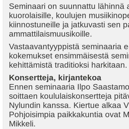
Seminaari on suunnattu lähinnä aik
kuorolaisille, koulujen musiikinop
kiinnostuneille ja jatkuvasti sen p
ammattilaismuusikoille.
Vastaavantyyppistä seminaaria ei 
kokemukset ensimmäisestä semin
kehittämistä traditioksi harkitaan.
Konsertteja, kirjantekoa
Ennen seminaaria Ilpo Saastamoi
soittaen koululaiskonsertteja pit
Nylundin kanssa. Kiertue alkaa Vi
Pohjoisimpia paikkakuntia ovat Mu
Mikkeli.