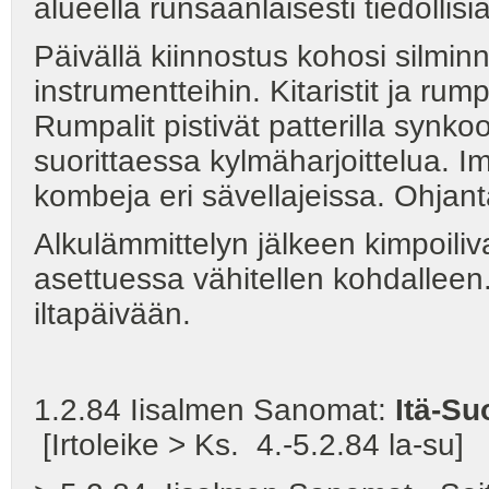
alueella runsaanlaisesti tiedollisi
Päivällä kiinnostus kohosi silminn
instrumentteihin. Kitaristit ja ru
Rumpalit pistivät patterilla synkoo
suorittaessa kylmäharjoittelua. Imp
kombeja eri sävellajeissa. Ohjanta
Alkulämmittelyn jälkeen kimpoiliv
asettuessa vähitellen kohdalleen.
iltapäivään.
1.2.84 Iisalmen Sanomat:
Itä-Su
[Irtoleike > Ks. 4.-5.2.84 la-su]