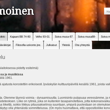
amoinen
iikki
Kajaani BB 74-80
Velho 93-01
Soiva musa-87
Soiva musa88-
Soiva m
äiväkirjat
Filosofia-uskonto jne.
Julkaisut
Yleistä
Ota yhteyttä
lu
laitoksessa pidetty esitelmä)
sa ja musiikissa
ällä 1961.
ajatusta korostettiin erikoisesti Jyväskylän kulttuuripäivillä kesällä 1961, joista v
ista. Olemme täynnä voimia - dynaamisuutta. Luomisinto pulppuaa veressämme, ja
eteoksen. Liike on rytmiä, joka on kuitenkin tasapainotettava, jotta kokonaisvaik
aa liikettä, soikio liikkuu pituusakselinsa suuntaan, ympyrä puolestaan on olemuksel
n täytyy olla yhtenäistä sommittelussa. (On myös huomattava, että oppositioliike ko