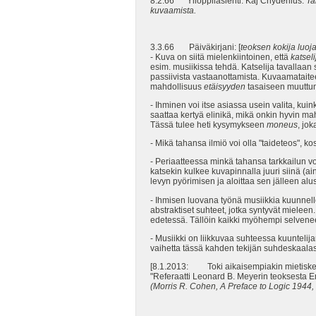
8.2.66 Ylioppilaslehti: Kaj Chydenius:
Ta
kuvaamista.
3.3.66 Päiväkirjani: [
teoksen kokija luoja
- Kuva on siitä mielenkiintoinen, että
katseli
esim. musiikissa tehdä. Katselija tavallaan 
passiivista vastaanottamista. Kuvaamatait
mahdollisuus
etäisyyden
tasaiseen muuttum
- Ihminen voi itse asiassa usein valita, k
saattaa kertyä elinikä, mikä onkin hyvin mah
Tässä tulee heti kysymykseen
moneus
, jo
- Mikä tahansa ilmiö voi olla "taideteos", 
- Periaatteessa minkä tahansa tarkkailun vo
katsekin kulkee kuvapinnalla juuri siinä (ai
levyn pyörimisen ja aloittaa sen jälleen al
- Ihmisen luovana työnä musiikkia kuunnell
abstraktiset suhteet, jotka syntyvät mieleen
edetessä. Tällöin kaikki myöhempi selvenee 
- Musiikki on liikkuvaa suhteessa kuuntelij
vaihetta tässä kahden tekijän suhdeskaalas
[8.1.2013: Toki aikaisempiakin mietiskely
"Referaatti Leonard B. Meyerin teoksesta 
(Morris R. Cohen,
A Preface to Logic 1944, 