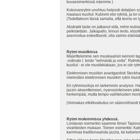
kuvaesimerkissä näemme.)
Kokonaisrytmi unohtuu helposti detaljien sorv
maalaus kuollut. Kubismi etsi rytmiä, ja toi 
(Todettakoon tässä samalla, että teoria on 
Abstrakti taide on jatkanut siitä, mihin ku
pelkistetään. Jalkapallo, linnun lento, kirj
asennoitua esteettisesti, olla valmis elämä
Rytmi musiikissa
Määrittelemme sen musikaalisin keinoin ta
-ostinato l. toisto "vehnästä ja voita". Ryt
kuollut - ei ole musiikkiakaan, jos ei ole ryt
Elektronisen musiikin avantgardisti Stockh
mielestäni elektronisen musiikin rytmi muistu
Eri rytmimuotoja en tarkemmin analysoi. Ha
jazzin aksentteineen, nyansointeineen pikk
herkempää, mutta tempo-vaihteluiden monina
(Voimakas efektivaikutus on säännöllisesti t
Rytmi molemmissa yhdessä.
Loistavan esimerkin saamme Ilmari Tapiova
vivahteiden mukaan. Toinen esimerkki: Kat
karmivaa traditionaalista jazzia, tai katse