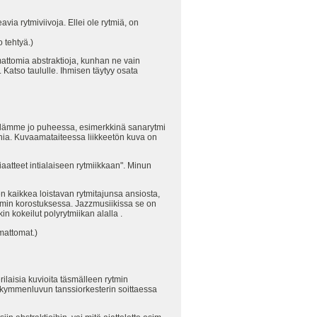
avia rytmiviivoja. Ellei ole rytmiä, on
 tehtyä.)
mattomia abstraktioja, kunhan ne vain
. Katso taululle. Ihmisen täytyy osata
öydämme jo puheessa, esimerkkinä sanarytmi
tonia. Kuvaamataiteessa liikkeetön kuva on
aatteet intialaiseen rytmiikkaan". Minun
n kaikkea loistavan rytmitajunsa ansiosta,
ytmin korostuksessa. Jazzmusiikissa se on
 kokeilut polyrytmiikan alalla .
mattomat.)
laisia kuvioita täsmälleen rytmin
ikymmenluvun tanssiorkesterin soittaessa