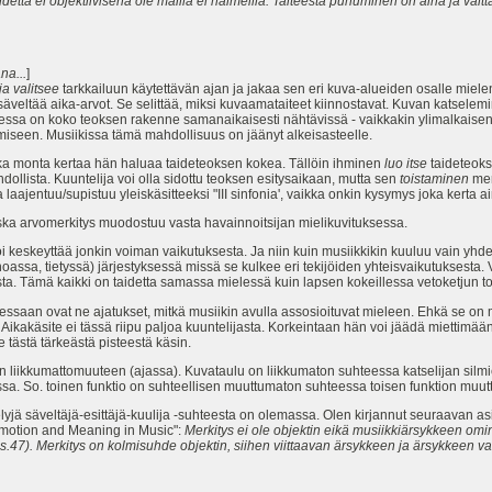
idetta ei objektiivisena ole mailla ei halmeilla. Taiteesta puhuminen on aina ja väl
na...
]
ja valitsee
tarkkailuun käytettävän ajan ja jakaa sen eri kuva-alueiden osalle miel
säveltää aika-arvot. Se selittää, miksi kuvaamataiteet kiinnostavat. Kuvan katselemi
eessa on koko teoksen rakenne samanaikaisesti nähtävissä - vaikkakin ylimalkaise
iseen. Musiikissa tämä mahdollisuus on jäänyt alkeisasteelle.
uinka monta kertaa hän haluaa taideteoksen kokea. Tällöin ihminen
luo itse
taideteoks
dollista. Kuuntelija voi olla sidottu teoksen esitysaikaan, mutta sen
toistaminen
mer
ka laajentuu/supistuu yleiskäsitteeksi "III sinfonia', vaikka onkin kysymys joka kerta
koska arvomerkitys muodostuu vasta havainnoitsijan mielikuvituksessa.
i keskeyttää jonkin voiman vaikutuksesta. Ja niin kuin musiikkikin kuuluu vain yhdes
noassa, tietyssä) järjestyksessä missä se kulkee eri tekijöiden yhteisvaikutuksesta.
usta. Tämä kaikki on taidetta samassa mielessä kuin lapsen kokeillessa vetoketjun t
essaan ovat ne ajatukset, mitkä musiikin avulla assosioituvat mieleen. Ehkä se o
. Aikakäsite ei tässä riipu paljoa kuuntelijasta. Korkeintaan hän voi jäädä miettimä
tästä tärkeästä pisteestä käsin.
an liikkumattomuuteen (ajassa). Kuvataulu on liikkumaton suhteessa katselijan silmie
sa. So. toinen funktio on suhteellisen muuttumaton suhteessa toisen funktion muu
jä säveltäjä-esittäjä-kuulija -suhteesta on olemassa. Olen kirjannut seuraavan a
Emotion and Meaning in Music":
Merkitys ei ole objektin eikä musiikkiärsykkeen om
s.47). Merkitys on kolmisuhde objektin, siihen viittaavan ärsykkeen ja ärsykkeen vas