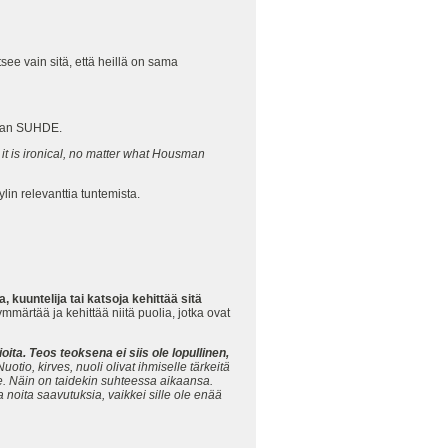
tsee vain sitä, että heillä on sama
kijan SUHDE.
 it is ironical, no matter what Housman
yylin relevanttia tuntemista.
a, kuuntelija tai katsoja kehittää sitä
 ymmärtää ja kehittää niitä puolia, jotka ovat
ta. Teos teoksena ei siis ole lopullinen,
tio, kirves, nuoli olivat ihmiselle tärkeitä
me. Näin on taidekin suhteessa aikaansa.
noita saavutuksia, vaikkei sille ole enää