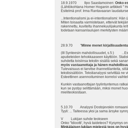
18.9.1970 Ilpo Saastamoinen:
Onko es
(Lähtökohtana Homer Hoganin artikkeli " He
Esitelmä prof. Irma Rantavaaran laudaturs
...Intentionalismi ja ei-intentionalismi: Hän (
Miten toisaalta varmistetaan, etteivät teki
rakennettu, kuviteltu ihannekuulijakunta krit
todetaan kansanlaulujen merkitysten määri
28.9.70 "
Minne menet kirjallisuudent
(III Synteesin mahdollisuudet, s.5:) ...Es
aputieteiden tehokkaaseen käyttöön. Statisti
suhdetta toisiinsa tekstin sisällä sekä sana
myös vastaanottaja ja hänen mahdollisu
Tulevaisuus ei tarvitse ihannetilanteita, 
tekstisisältöön. Tekstianalyysi selvittää ne
Esteettinen asennoituminen korreloi vaihte
Kunkin vastaanottajan tyylintuntemus ratkai
kun se pystyy selittämään, miksi monet huonos
mieliteoksistaan.
5.10.70 Analyysi Dostojevskin romaanista 
Tyyli: ... Taiteessa yksi ja sama ärsyke synny
V Lukijan suhde teokseen
Onko "Idiootti', hyvä taideteos? Kysymys on 
Minkälaisen lukijan mielestä teos on hyv