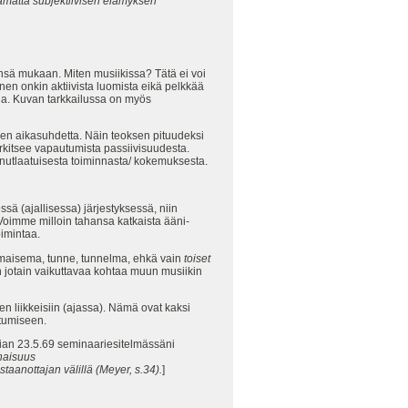
ttämättä subjektiivisen elämyksen
ensä mukaan. Miten musiikissa? Tätä ei voi
nen onkin aktiivista luomista eikä pelkkää
na. Kuvan tarkkailussa on myös
en aikasuhdetta. Näin teoksen pituudeksi
kitsee vapautumista passiivisuudesta.
 ainutlaatuisesta toiminnasta/ kokemuksesta.
sä (ajallisessa) järjestyksessä, niin
 Voimme milloin tahansa katkaista ääni-
oimintaa.
n maisema, tunne, tunnelma, ehkä vain
toiset
än jotain vaikuttavaa kohtaa muun musiikin
n liikkeisiin (ajassa). Nämä ovat kaksi
ttumiseen.
sian 23.5.69 seminaariesitelmässäni
inaisuus
taanottajan välillä (Meyer, s.34).
]