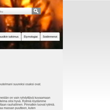
usiikin tutkimus
Etymologiat
Soidinmenot
aikutelmani suureksi osaksi ovat.
 meidän on vain ryhdyttävä kuvaamaan
utelma olisi hyvä. Rytmiä löydämme
taan rauhallinen. Pinnatkin luovat rytmiä.
rvaa massan puutteen, kuten