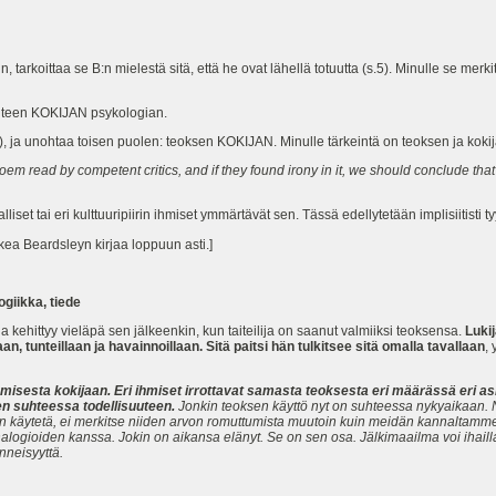
, tarkoittaa se B:n mielestä sitä, että he ovat lähellä totuutta (s.5). Minulle se merki
 taiteen KOKIJAN psykologian.
12), ja unohtaa toisen puolen: teoksen KOKIJAN. Minulle tärkeintä on teoksen ja ko
em read by competent critics, and if they found irony in it, we should conclude that
lliset tai eri kulttuuripiirin ihmiset ymmärtävät sen. Tässä edellytetään implisiitisti t
kea Beardsleyn kirjaa loppuun asti.]
logiikka, tiede
ehittyy vieläpä sen jälkeenkin, kun taiteilija on saanut valmiiksi teoksensa.
Lukij
aan, tunteillaan ja havainnoillaan. Sitä paitsi hän tulkitsee sitä omalla tavallaan
,
misesta kokijaan. Eri ihmiset irrottavat samasta teoksesta eri määrässä eri asioi
sen suhteessa todellisuuteen.
Jonkin teoksen käyttö nyt on suhteessa nykyaikaan. Nuo
ttäin käytetä, ei merkitse niiden arvon romuttumista muutoin kuin meidän kannaltam
ogioiden kanssa. Jokin on aikansa elänyt. Se on sen osa. Jälkimaailma voi ihailla 
neisyyttä.