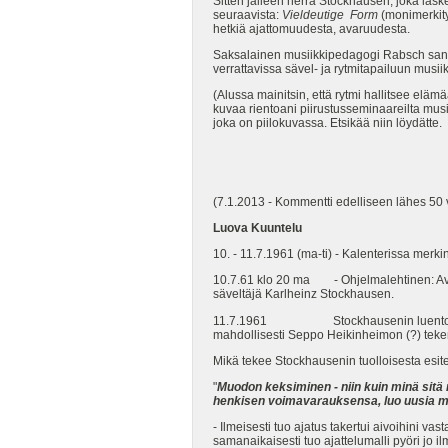
Sitten jälleen herra Stockhausen, joka laske
seuraavista:
Vieldeutige Form
(monimerkity
hetkiä ajattomuudesta, avaruudesta.
Saksalainen musiikkipedagogi Rabsch sanoo
verrattavissa sävel- ja rytmitapailuun musii
(Alussa mainitsin, että rytmi hallitsee elä
kuvaa rientoani piirustusseminaareilta musi
joka on piilokuvassa. Etsikää niin löydätte.
(7.1.2013 - Kommentti edelliseen lähes 50 
Luova Kuuntelu
10. - 11.7.1961 (ma-ti) - Kalenterissa merk
10.7.61 klo 20 ma - Ohjelmalehtinen: Avan
säveltäjä Karlheinz Stockhausen.
11.7.1961 Stockhausenin luento
mahdollisesti Seppo Heikinheimon (?) teke
Mikä tekee Stockhausenin tuolloisesta esi
"
Muodon keksiminen - niin kuin minä sitä 
henkisen voimavarauksensa, luo uusia mu
- Ilmeisesti tuo ajatus takertui aivoihini 
samanaikaisesti tuo ajattelumalli pyöri jo 