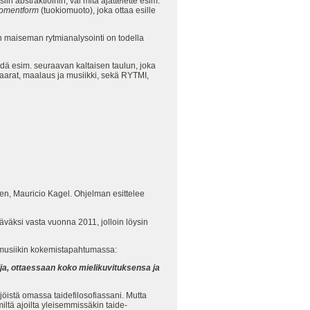
in abstraktioihin, vai mitä ajattelette esim.
omentform
(tuokiomuoto), joka ottaa esille
n maiseman rytmianalysointi on todella
hdä esim. seuraavan kaltaisen taulun, joka
ovaarat, maalaus ja musiikki, sekä RYTMI,
en, Mauricio Kagel. Ohjelman esittelee
täväksi vasta vuonna 2011, jolloin löysin
 musiikin kokemistapahtumassa:
ija, ottaessaan koko mielikuvituksensa ja
jöistä omassa taidefilosofiassani. Mutta
ltä ajoilta yleisemmissäkin taide-