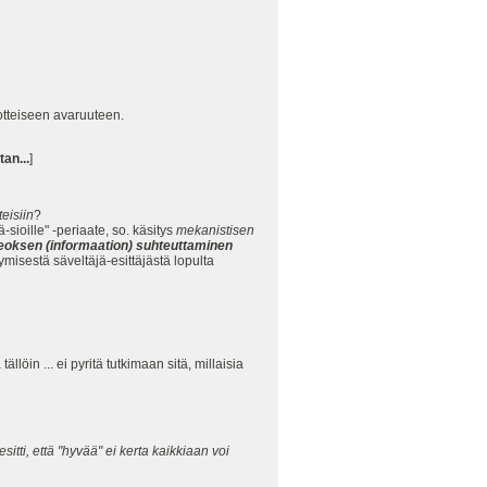
lotteiseen avaruuteen.
an...
]
eisiin
?
sioille" -periaate, so. käsitys
mekanistisen
eoksen (informaation) suhteuttaminen
ymisestä säveltäjä-esittäjästä lopulta
in ... ei pyritä tutkimaan sitä, millaisia
itti, että "hyvää" ei kerta kaikkiaan voi