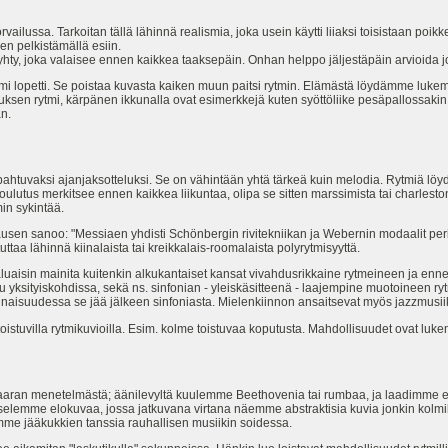
ailussa. Tarkoitan tällä lähinnä realismia, joka usein käytti liiaksi toisistaan poikke
sen pelkistämällä esiin.
lyhty, joka valaisee ennen kaikkea taaksepäin. Onhan helppo jäljestäpäin arvioida jo
bismi lopetti. Se poistaa kuvasta kaiken muun paitsi rytmin. Elämästä löydämme luke
oituksen rytmi, kärpänen ikkunalla ovat esimerkkejä kuten syöttöliike pesäpallossakin
än.
pahtuvaksi ajanjaksotteluksi. Se on vähintään yhtä tärkeä kuin melodia. Rytmiä l
mikoulutus merkitsee ennen kaikkea liikuntaa, olipa se sitten marssimista tai charles
min sykintää.
ausen sanoo: "Messiaen yhdisti Schönbergin rivitekniikan ja Webernin modaalit peri
ttaa lähinnä kiinalaista tai kreikkalais-roomalaista polyrytmisyyttä.
luaisin mainita kuitenkin alkukantaiset kansat vivahdusrikkaine rytmeineen ja enne
u yksityiskohdissa, sekä ns. sinfonian - yleiskäsitteenä - laajempine muotoineen r
isuudessa se jää jälkeen sinfoniasta. Mielenkiinnon ansaitsevat myös jazzmusiikin
oistuvilla rytmikuvioilla. Esim. kolme toistuvaa koputusta. Mahdollisuudet ovat luke
aran menetelmästä; äänilevyltä kuulemme Beethovenia tai rumbaa, ja laadimme eri
selemme elokuvaa, jossa jatkuvana virtana näemme abstraktisia kuvia jonkin kolm
lemme jääkukkien tanssia rauhallisen musiikin soidessa.