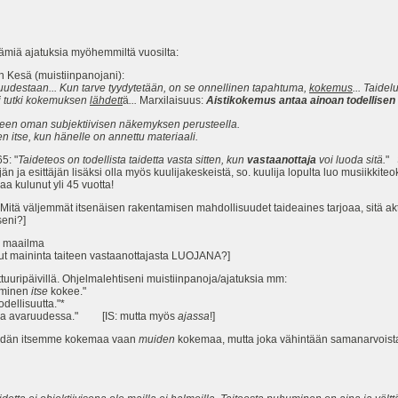
tämiä ajatuksia myöhemmiltä vuosilta:
 Kesä (muistiinpanojani):
n uudestaan... Kun tarve tyydytetään, on se onnellinen tapahtuma,
kokemus
... Taide
ei tutki kokemuksen
lähdett
ä
...
Marxilaisuus:
Aistikokemus antaa ainoan todellisen k
leen oman subjektiivisen näkemyksen perusteella.
n itse, kun hänelle on annettu materiaali.
5: "
Taideteos on todellista taidetta vasta sitten, kun
vastaanottaja
voi luoda sitä.
" 
täjän ja esittäjän lisäksi olla myös kuulijakeskeistä, so. kuulija lopulta luo musiikk
kaa kulunut yli 45 vuotta!
- Mitä väljemmät itsenäisen rakentamisen mahdollisuudet taideaines tarjoaa, sitä akt
seni?]
n maailma
llut maininta taiteen vastaanottajasta LUOJANA?]
lttuuripäivillä. Ohjelmalehtiseni muistiinpanoja/ajatuksia mm:
hminen
itse
kokee."
ellisuutta."*
ilaa avaruudessa." [IS: mutta myös
ajassa
!]
e meidän itsemme kokemaa vaan
muiden
kokemaa, mutta joka vähintään samanarvoista j