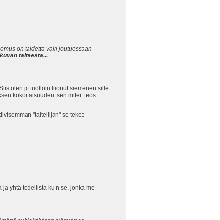
luomus on taidetta vain joutuessaan
uvan taiteesta...
Siis olen jo tuolloin luonut siemenen sille
iteoksen kokonaisuuden, sen miten teos
iivisemman "taiteilijan" se tekee
a yhtä todellista kuin se, jonka me