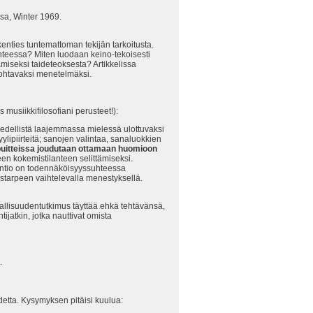
ssa, Winter 1969.
enties tuntemattoman tekijän tarkoitusta.
anteessa? Miten luodaan keino-tekoisesti
tämiseksi taideteoksesta? Artikkelissa
johtavaksi menetelmäksi.
musiikkifilosofiani perusteet!):
 edellistä laajemmassa mielessä ulottuvaksi
ylipiirteitä; sanojen valintaa, sanaluokkien
puitteissa joudutaan ottamaan huomioon
en kokemistilanteen selittämiseksi.
tentio on todennäköisyyssuhteessa
mistarpeen vaihtelevalla menestyksellä.
jallisuudentutkimus täyttää ehkä tehtävänsä,
ijatkin, jotka nauttivat omista
.
hdetta. Kysymyksen pitäisi kuulua: