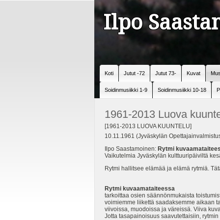
Ilpo Saast
Koti
Jutut -72
Jutut 73-
Kuvat
Mus
Soidinmusiikki 1-9
Soidinmusiikki 10-18
P
1961-2013 Luova kuunte
[1961-2013 LUOVA KUUNTELU]
10.11.1961 (Jyväskylän Opettajainvalmistus
Ilpo Saastamoinen:
Rytmi kuvaamataitees
Vaikutelmia Jyväskylän kulttuuripäiviltä kes
Rytmi hallitsee elämää ja elämä rytmiä. Tätä 
Rytmi kuvaamataiteessa
tarkoittaa osien säännönmukaista toistum
voimiemme liikettä saadaksemme aikaan taid
viivoissa, muodoissa ja väreissä. Viiva kuv
Jotta tasapainoisuus saavutettaisiin, rytmi