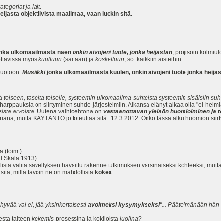
ategoriat ja lait
.
eijasta objektiivista maailmaa, vaan luokin sitä.
onka ulkomaailmasta näen
onkin aivojeni tuote, jonka heijastan
, projisoin kolmiu
lettavissa myös
kuultuun
(sanaan) ja
koskettuun
, so. kaikkiin aisteihin.
uotoon:
Musiikki
jonka ulkomaailmasta kuulen, onkin aivojeni tuote jonka heijast
tä
toiseen, tasolta toiselle, systeemin ulkomaailma-suhteista systeemin sisäisiin suht
arppauksia on siirtyminen suhde-järjestelmiin. Aikansa elänyt alkaa olla "ei-helmiä-
ista arvoista
. Uutena vaihtoehtona on
vastaanottavan yleisön huomioiminen ja t
eoriana, mutta KÄYTÄNTO jo toteuttaa sitä. [12.3.2012: Onko tässä alku huomion siirt
 (toim.)
d Skala 1913):
valita sävellyksen havaittu rakenne tutkimuksen varsinaiseksi kohteeksi, mutta tällö
 sitä, millä tavoin ne on mahdollista
kokea
.
hyvää vai ei, jää yksinkertaisesti
avoimeksi kysymykseksi
"... Päätelmänään hän es
sta taiteen
kokemis
-prosessina ja kokijoista
luojina
?