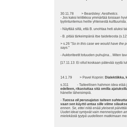
30.11.78 > Beardsley:
Aesthetics
.
- Jos kaksi kriitikkoa ymmärtää toisiaan hyvin
tyylintuntemus heille yhteisestä kulttuurista.
- Näyttää siltä, että B. unohtaa heti aluksi
- B. pitää tärkeimpänä itse taideteosta (s.
> s.26 "
So in this case we would have the po
says.
"
- Auktoriteetit totuuden puhujina... Miten tava
[17.11.13: Ei ollut koskaan pätevää syytä lu
14.1.79 > Pavel Kopnin:
Dialektiikka, 
s.311 - Taiteellisen hahmon idea elää ja k
edelleen, rikastuttaa sitä omilla ajatuksill
hänelle läheisimpiä.
-
Tuossa oli perusajatus taiteen suhteutta
vaan sen käyttö antaa sille viime silauk
ennen. Se, ettei niitä enää yleisesti päivi
Uudet ideat syntyvät vain menneisyyden anal
mielekästä tyytyä uudelleen matkimaan men