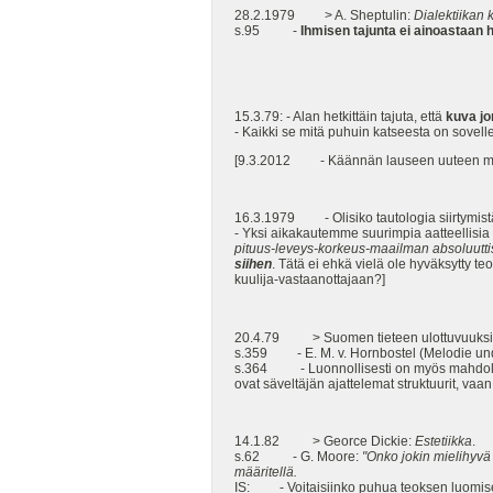
28.2.1979 > A. Sheptulin:
Dialektiikan k
s.95 -
Ihmisen tajunta ei ainoastaan h
15.3.79: - Alan hetkittäin tajuta, että
kuva j
- Kaikki se mitä puhuin katseesta on sovel
[9.3.2012 - Käännän lauseen uuteen m
16.3.1979 - Olisiko tautologia siirtymis
- Yksi aikakautemme suurimpia aatteellisia h
pituus-leveys-korkeus-maailman absoluuttis
siihen
. Tätä ei ehkä vielä ole hyväksytty t
kuulija-vastaanottajaan?]
20.4.79 > Suomen tieteen ulottuvuuksia
s.359 - E. M. v. Hornbostel (Melodie un
s.364 - Luonnollisesti on myös mahdollista 
ovat säveltäjän ajattelemat struktuurit, vaan
14.1.82 > Georce Dickie:
Estetiikka
.
s.62 - G. Moore:
"Onko jokin mielihyvä 
määritellä.
IS: - Voitaisiinko puhua teoksen luomise