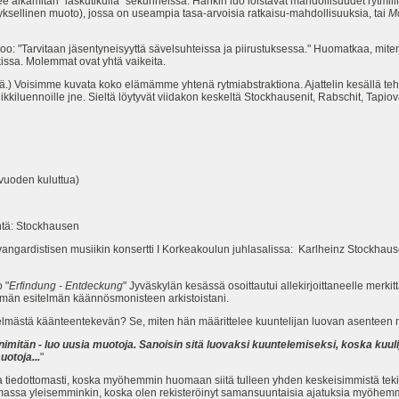
e aikamitan "laskutikulla" sekunneissa. Hänkin luo loistavat mahdollisuudet rytmillisi
ksellinen muoto), jossa on useampia tasa-arvoisia ratkaisu-mahdollisuuksia, tai
M
: "Tarvitaan jäsentyneisyyttä sävelsuhteissa ja piirustuksessa." Huomatkaa, mite
kissa. Molemmat ovat yhtä vaikeita.
mää.) Voisimme kuvata koko elämämme yhtenä rytmiabstraktiona. Ajattelin kesällä te
ikkiluennoille jne. Sieltä löytyvät viidakon keskeltä Stockhausenit, Rabschit, Tapi
vuoden kuluttua)
intä: Stockhausen
gardistisen musiikin konsertti I Korkeakoulun juhlasalissa: Karlheinz Stockhaus
 "
Erfindung - Entdeckung
" Jyväskylän kesässä osoittautui allekirjoittaneelle merkit
män esitelmän käännösmonisteen arkistoistani.
telmästä käänteentekevän? Se, miten hän määrittelee kuuntelijan luovan asenteen
nimitän - luo uusia muotoja. Sanoisin sitä luovaksi kuuntelemiseksi, koska kuul
otoja...
"
vasta tiedottomasti, koska myöhemmin huomaan siitä tulleen yhden keskeisimmistä teki
ilmassa yleisemminkin, koska olen rekisteröinyt samansuuntaisia ajatuksia myöhemmi