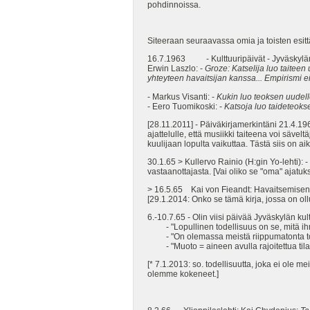
pohdinnoissa.
Siteeraan seuraavassa omia ja toisten esit
16.7.1963 - Kulttuuripäivät - Jyväskylän
Erwin Laszlo: -
Groze: Katselija luo taitee
yhteyteen havaitsijan kanssa... Empirismi 
- Markus Visanti: -
Kukin luo teoksen uudel
- Eero Tuomikoski: -
Katsoja luo taideteokse
[28.11.2011] - Päiväkirjamerkintäni 21.4.196
ajattelulle, että musiikki taiteena voi sävel
kuulijaan lopulta vaikuttaa. Tästä siis on ai
30.1.65 > Kullervo Rainio (H:gin Yo-lehti): 
vastaanottajasta. [Vai oliko se "oma" ajatuk
> 16.5.65 Kai von Fieandt: Havaitsemise
[29.1.2014: Onko se tämä kirja, jossa on o
6.-10.7.65 - Olin viisi päivää Jyväskylän ku
- "Lopullinen todellisuus on se, mitä i
- "On olemassa meistä riippumatonta tod
- "Muoto = aineen avulla rajoitettua t
[* 7.1.2013: so. todellisuutta, joka ei ol
olemme kokeneet.]