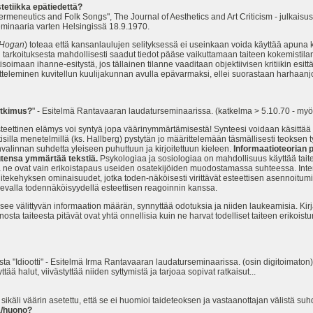
tetiikka epätiedettä?
rmeneutics and Folk Songs", The Journal of Aesthetics and Art Criticism - julkaisu
eminaaria varten Helsingissä 18.9.1970.
Hogan
) toteaa että kansanlaulujen selityksessä ei useinkaan voida käyttää apuna k
jän tarkoituksesta mahdollisesti saadut tiedot pääse vaikuttamaan taiteen kokemistil
isoimaan ihanne-esitystä, jos tällainen tilanne vaaditaan objektiivisen kritiikin esit
tteleminen kuvitellun kuulijakunnan avulla epävarmaksi, ellei suorastaan harhaan
utkimus?
" - Esitelmä Rantavaaran laudaturseminaarissa. (katkelma > 5.10.70 - myös 
teettinen elämys voi syntyä jopa väärinymmärtämisestä! Synteesi voidaan käsittää
silla menetelmillä (ks. Hallberg) pystytän jo määrittelemään täsmällisesti teoksen ty
nvalinnan suhdetta yleiseen puhuttuun ja kirjoitettuun kieleen.
Informaatioteorian 
utensa ymmärtää tekstiä.
Psykologiaa ja sosiologiaa on mahdollisuus käyttää taite
sillä ne ovat vain erikoistapaus useiden osatekijöiden muodostamassa suhteessa. In
 viitekehyksen ominaisuudet, jotka toden-näköisesti virittävät esteettisen asennoitu
levalla todennäköisyydellä esteettisen reagoinnin kanssa.
see välittyvän informaation määrän, synnyttää odotuksia ja niiden laukeamisia. Kir
ta taiteesta pitävät ovat yhtä onnellisia kuin ne harvat todelliset taiteen erikoistunt
"Idiootti" - Esitelmä Irma Rantavaaran laudaturseminaarissa. (osin digitoimaton)
ttää halut, viivästyttää niiden syttymistä ja tarjoaa sopivat ratkaisut...
sikäli väärin asetettu, että se ei huomioi taideteoksen ja vastaanottajan välistä su
ä/huono?