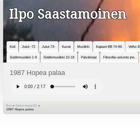
Ilpo Saastamoinen
Koti
Jutut -72
Jutut 73-
Kuvat
Musiikki
Kajaani BB 74-80
Velho 9
Soidinmusiikki 1-9
Soidinmusiikki 10-18
Päiväkirjat
Filosofia-uskonto jne.
1987 Hopea palaa
Koti
»
Soiva musa-87
»
1987 Hopea palaa