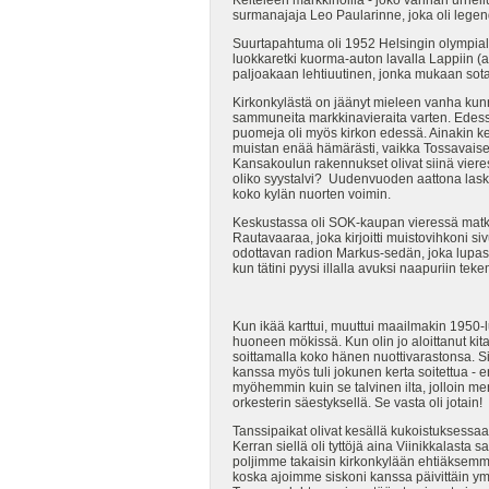
surmanajaja Leo Paularinne, joka oli legen
Suurtapahtuma oli 1952 Helsingin olympiala
luokkaretki kuorma-auton lavalla Lappiin (a
paljoakaan lehtiuutinen, jonka mukaan sota ol
Kirkonkylästä on jäänyt mieleen vanha kun
sammuneita markkinavieraita varten. Edessä
puomeja oli myös kirkon edessä. Ainakin 
muistan enää hämärästi, vaikka Tossavaise
Kansakoulun rakennukset olivat siinä vieres
oliko syystalvi? Uudenvuoden aattona lask
koko kylän nuorten voimin.
Keskustassa oli SOK-kaupan vieressä matkahu
Rautavaaraa, joka kirjoitti muistovihkoni siv
odottavan radion Markus-sedän, joka lupasi 
kun tätini pyysi illalla avuksi naapuriin te
Kun ikää karttui, muuttui maailmakin 1950-
huoneen mökissä. Kun olin jo aloittanut kit
soittamalla koko hänen nuottivarastonsa. Sit
kanssa myös tuli jokunen kerta soitettua - e
myöhemmin kuin se talvinen ilta, jolloin m
orkesterin säestyksellä. Se vasta oli jotain!
Tanssipaikat olivat kesällä kukoistuksess
Kerran siellä oli tyttöjä aina Viinikkalasta 
poljimme takaisin kirkonkylään ehtiäksemme 
koska ajoimme siskoni kanssa päivittäin ym