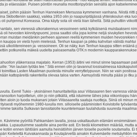
da jo eläessään. Puisen pöntön reunalla moottoripyörän seinällä ajon katseleminenk
iset, joihin pääsin Tenhun Hanneksen Mersussa kymmenen vanhana. Niistä riitti puh
ina Skibotteniin saakka), vaikka 1953 olin jo naapuripitäjässä yhteiskoulun eka lu
i puhjennut Koreassa. Oma käyty sota oli vielä liian lähellä. Siitä puhuttiin viikoitta
nantalo, sen vieressä ulkorakennus vessoineen sekä kylkiäisenä muistaakseni nimi
 oli hevosten kiinnityspuomi, jossa saattoi olla jopa kolme neljä sivukylien hevo
kerran muistan meidänkin perheen ajaneen reellä kymmenien muiden hevosrekien 
n kauppa on vielä hyvin mielessä. Tenhun kaupan ja pikku kahvilan välistä mahtu
sä ulkoliitereineen ja -vessoineen. Oli se näky, kun Tenhun kauppa sitten eräänä p
ettiin potkureilla mäkeä uudelta paloasemalta OTK:n modernin kaupparakennuksen
ollon yläkerrassa majatalo. Kerran (1953) äitini vei minut sinne tapaamaan paikkak
uille: "Ain laulain työtäs tee." Sitä ennen olin jo tavannut lossisalmessa käsikapulo
toimittaa Lasten Maailman puolesta minulle verryttelypuvun. Niin se vain postissa 
kemään kattopäreitä rakenteilla olevaa taloa varten. Aamuyöstä minulta pääsi jo itku 
luvulla. Eemil Tukio - yksinäinen hanuritaiteilija asui Viitasaaren tien varressa 
aransoiton harjoittelun, olin jo niin pitkällä, että istuimme lähes joka viikonloppu
ten aloin jo tuoda mukanani jotain Viitasaarelta saatuja nuotteja. Siinä oli minun 
rityisesti myöhemmin 1980-luvulla mm. silloiselle pääministeri Koivistolle työväental
enimme taksilla Sulkavan tanssitalolle kuuntelemaan tuulahdusta suuresta maailmas
aan. Kävimme pyörillä Pahkamäen lavalla, jossa uskaltauduin elämäni ensimmäisen
saakka. Lupauduimme saatolle aina perille asti. En tiedä kilometrien määrää, mutta aur
kotiin ennen lähtöäni aamulla heinätöihin järven toiselle puolelle soutamalla. Ei t
päri Keitelettä Kuivakannasta ja Koutajärveltä ainakin Kulvemäelle metsäyhtiön m