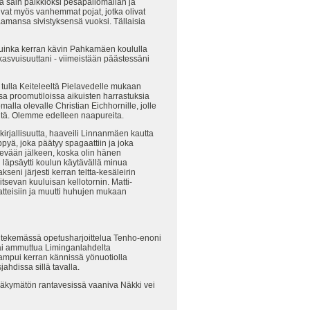
tä sain palkkioksi pesäpallomailan ja
sivat myös vanhemmat pojat, jotka olivat
aamansa sivistyksensä vuoksi. Tällaisia
 kuinka kerran kävin Pahkamäen koululla
asvuisuuttani - viimeistään päästessäni
e tulla Keiteleeltä Pielavedelle mukaan
a proomutiloissa aikuisten harrastuksia
la olevalle Christian Eichhornille, jolle
eltä. Olemme edelleen naapureita.
kirjallisuutta, haaveili Linnanmäen kautta
ppyä, joka päätyy spagaattiin ja joka
skevään jälkeen, koska olin hänen
i läpsäytti koulun käytävällä minua
eni järjesti kerran teltta-kesäleirin
sevan kuuluisan kellotornin. Matti-
atteisiin ja muutti huhujen mukaan
a tekemässä opetusharjoittelua Tenho-enoni
sai ammuttua Liminganlahdelta
 ampui kerran kännissä yönuotiolla
ahdissa sillä tavalla.
 Näkymätön rantavesissä vaaniva Näkki vei