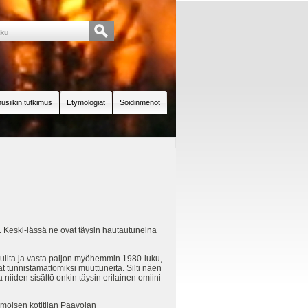
usiikin tutkimus
Etymologiat
Soidinmenot
Keski-iässä ne ovat täysin hautautuneina
vuilta ja vasta paljon myöhemmin 1980-luku,
at tunnistamattomiksi muuttuneita. Silti näen
niiden sisältö onkin täysin erilainen omiini
amoisen kotitilan Paavolan