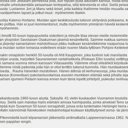
koska olin Jelkäsen perheessä yötä, kun niputin puita aikuisten kanssa. Niistä töis
nhalle urheilukentälle pelaamaan lentopalloa, sillä televisioita ei ollut. Siellä pela
uusta: Luolamon Jori ja Manu sekä toiset, joita kaikkia ihailimme heidän muualta s
vastiperheen lapset ja jotkut muut - myöhemmin itsekin.
noilija Kalervo Hortamo. Muistan ajan keskikoulusta lukioon siirtyvänä poikasena,
anko polttaa. Hän ei juuri kommentoinut, mutta myöhemmin ymmärsin hävetä keskenk
ta myöhemmin.
ni ilmoitti 50-luvun loppupuolella siskolleni ja minulle tilaa olevan meille molemmill
ngin yliopiston Savolaisen Osakunnan jäseniä kesäretkellä. Saimme nukkua samoiss
 järjestyi samanlainen mahdollisuus pikku matkaan kesämökkimme naapurissa lomal
a muistan soiton lomassa esitelleeni erään nuoren Maila-tyttösen Pohjois-Keitele
kin omapäisin henkilö 50-luvulla oli Ahti Kauppinen, joka tuolloin luki marxilaista 
ijan urasta, harjoitteli Saunaniemen rantahietikolla (Riskaan Ellin luvalla) volttihy
si samana vuonna minun kanssani Viitasaarelta. Välimme olivat viileähköt kirjoitu
lemme niistä paikoista joita hän ei ollut tenttiin lukenut kunnolla. Hän muistaaksen
sesta... Rauha hänenkin muistolleen. Hänen äitinsä oli kerhoneuvoja, joka muistaaks
kassa (Konevitsan) pakolaisluostarissa asuvien munkkien elämää sekä pihalla sijait
isen igumeni Pietarin kanssa ennen kuin tämä lopetti johtotyöt, pukeutui siviiliva
yaikaistuvasta 1960-luvun alusta. Syksyllä -61 vietin kuukauden Vuonamon koulull
 muu. Siellä sain maistaa myös elämäni ainoaa hanhipaistia, jonka ainekset Teno 
timpää kuin Suvannon 50-luvun sorsajahdit, joissa eräs tuntematon Helsingin herra
t Matin isännöimät Äänekosken metsänhoitajat koskaan käyttäytyneet sorsa- tai jänisj
n Pikonmäeltä kuoli kilpamarssin jälkeisellä uintimatkalla Lappeenrannassa 1962.
leen pappilan rengin.