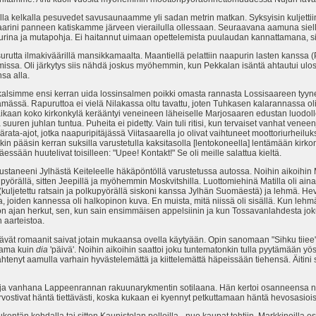
vella kelkalla pesuvedet savusaunaamme yli sadan metrin matkan. Syksyisin kuljettii
rini panneen katiskamme järveen vierailulla ollessaan. Seuraavana aamuna siellä
rina ja mutapohja. Ei haitannut uimaan opettelemista puulaudan kannattamana, sill
 surutta ilmakiväärillä mansikkamaalta. Maantiellä pelattiin naapurin lasten kanssa 
isemissa. Oli järkytys siis nähdä joskus myöhemmin, kun Pekkalan isäntä ahtautui
sa alla.
kalsimme ensi kerran uida lossinsalmen poikki omasta rannasta Lossisaareen tyyne
ämässä. Rapuruttoa ei vielä Nilakassa oltu tavattu, joten Tuhkasen kalarannassa ol
aikaan koko kirkonkylä kerääntyi veneineen läheiselle Marjosaaren edustan luodol
 suuren juhlan tuntua. Puheita ei pidetty. Vain tuli ritisi, kun tervaiset vanhat vene
äärata-ajot, jotka naapuripitäjässä Viitasaarella jo olivat vaihtuneet moottoriurheiluks
n pääsin kerran suksilla varustetulla kaksitasolla [lentokoneella] lentämään kirkonk
äessään huutelivat toisilleen: "Upee! Kontakt!" Se oli meille salattua kieltä.
taneeni Jylhästä Keiteleelle häkäpöntöllä varustetussa autossa. Noihin aikoihin Mat
ipyörällä, sitten Jeepillä ja myöhemmin Moskvitshilla. Luottomiehinä Matilla oli a
(kuljetettu ratsain ja polkupyörällä siskoni kanssa Jylhän Suomäestä) ja lehmä. Hev
a, joiden kannessa oli halkopinon kuva. En muista, mitä niissä oli sisällä. Kun lehmä
n ajan herkut, sen, kun sain ensimmäisen appelsiinin ja kun Tossavanlahdesta joku 
 aarteistoa.
ertävät romaanit saivat jotain mukaansa ovella käytyään. Opin sanomaan "Sihku tiie
 sama kuin
dia
'päivä'. Noihin aikoihin saattoi joku tuntematonkin tulla pyytämään yö
lähtenyt aamulla varhain hyvästelemättä ja kiittelemättä häpeissään tiehensä. Äitini s
oja vanhana Lappeenrannan rakuunarykmentin sotilaana. Hän kertoi osanneensa n
vostivat häntä tiettävästi, koska kukaan ei kyennyt petkuttamaan häntä hevosasioi
entän kohdalla tai sitten Kaunistolan pelloilla - nuo kaupat tehtiin. Markkinoilla esi