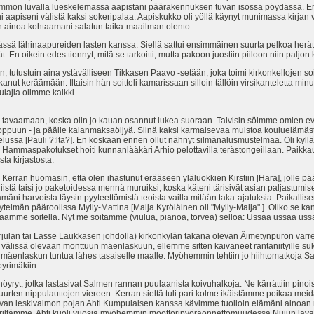
mon luvalla lueskelemassa aapistani päärakennuksen tuvan isossa pöydässä. Er
aapiseni välistä kaksi sokeripalaa. Aapiskukko oli yöllä käynyt munimassa kirjan
kaan ainoa kohtaamani salatun taika-maailman olento.
ässä lähinaapureiden lasten kanssa. Siellä sattui ensimmäinen suurta pelkoa herät
En oikein edes tiennyt, mitä se tarkoitti, mutta pakoon juostiin piiloon niin paljon k
, tutustuin aina ystävälliseen Tikkasen Paavo -setään, joka toimi kirkonkellojen so
n alkanut keräämään. Iltaisin hän soitteli kamarissaan silloin tällöin virsikanteletta 
ulajia olimme kaikki.
tavaamaan, koska olin jo kauan osannut lukea suoraan. Talvisin söimme omien evä
n loppuun - ja päälle kalanmaksaöljyä. Siinä kaksi karmaisevaa muistoa kouluelämäst
elussa [Pauli ?:lta?]. En koskaan ennen ollut nähnyt silmänalusmustelmaa. Oli kyll
n. Hammaspakotukset hoiti kunnanlääkäri Arhio pelottavilla terästongeillaan. Paikkaust
ta kirjastosta.
 Kerran huomasin, että olen ihastunut erääseen yläluokkien Kirstiin [Hara], jolle pä
iistä taisi jo paketoidessa mennä muruiksi, koska käteni tärisivät asian paljastumi
mäni harvoista täysin pyyteettömistä teoista vailla mitään taka-ajatuksia. Paikallis
elmän pääroolissa Mylly-Mattina [Maija Kyröläinen oli "Mylly-Maija".]. Oliko se kantto
aamme soitella. Nyt me soitamme (viulua, pianoa, torvea) selloa: Ussaa ussaa uss
arjulan tai Lasse Laukkasen johdolla) kirkonkylän takana olevan Äimetynpuron var
lissä olevaan monttuun mäenlaskuun, ellemme sitten kaivaneet rantaniityille suksil
n mäenlaskun tuntua lähes tasaiselle maalle. Myöhemmin tehtiin jo hiihtomatkoja
yrimäkiin.
vahöyryt, jotka lastasivat Salmen rannan puulaanista koivuhalkoja. Ne kärrättiin pinoi
 suurten nippulauttojen viereen. Kerran sieltä tuli pari kolme ikäistämme poikaa mei
ivan leskivaimon pojan Ahti Kumpulaisen kanssa kävimme tuolloin elämäni ainoan ny
iriltämme. Ahti kuoli vuosia myöhemmin moottoripyöräonnettomuudessa Nujun lava