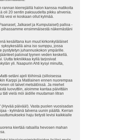
n rannan kierrejäillä halon kanssa matikoita
 oli 20 sentin paksuudelta pikku ahvenia.
ä vesi ei koskaan ollut kylmää.
(Paanaset, Jalkaset ja Kumpulaiset) palloa -
 ulos pihassamme ensimmäisestä näkemästäni
nä kesäiltana kun muut kirkonkyläläiset
i syksykesällä aina iso sumppu, jossa
le pystytetyn juhannuskokon ympärille.
enjäänteet paloivat tyynen veden keskellä.
i. Uutta tekniikkaa kyllä tarjosivat
ylän yli. Naapurin Ahti kysyi minulta,
ti-setäni ajeli töihinsä (silloisessa
inakin Karppi ja Matilainen ennen nuorempaa
onen oli talvet metsätöissä. Ja miehet
stä luovuttiin, aloimme kantaa päivittäin
täti vielä möi äidille muutaman litran
e" (Hyvää päivää!). Vasta puolen vuosisadan
sijaa - kylmänä talvena uunin päältä. Kerran
uuttumukseksi haju tietysti levisi kaikkialle
uorena kiertää ratsailla hevosen mahan
ssa.
intyi kiinalaisvoimistelijoiden lisäksi myös