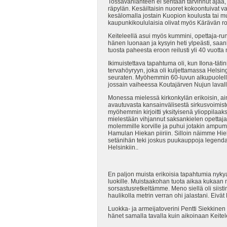
Tossavanlahteen ei sentään tarvinnut ajaa, 
räpylän. Kesäiltaisin nuoret kokoontuivat va
kesälomalla jostain Kuopion koulusta tai m
kaupunkikoululaisia olivat myös Kärävän ro
Keiteleellä asui myös kummini, opettaja-ru
hänen luonaan ja kysyin heti ylpeästi, sa
tuosta paheesta eroon reilusti yli 40 vuot
Ikimuistettava tapahtuma oli, kun Ilona-täti
tervahöyryyn, joka oli kuljettamassa Helsi
seuraten. Myöhemmin 60-luvun alkupuolella
jossain vaiheessa Koutajärven Nujun lavall
Monessa mielessä kirkonkylän erikoisin, aina
avautuvasta kansainvälisestä sirkusvoimistel
myöhemmin kirjoitti yksityisenä ylioppilaak
mielestään vihjannut saksankielen opettajal
molemmille korville ja puhui jotakin ampumi
Hamulan Hiekan piiriin. Silloin näimme Hie
setänihän teki joskus puukauppoja legendaar
Helsinkiin..
En paljon muista erikoisia tapahtumia nyk
luokille. Muistaakohan tuota aikaa kukaan
sorsastusretkeltämme. Meno siellä oli siis
haulikolla metrin verran ohi jalastani. Eivä
Luokka- ja armeijatoverini Pentti Siekkine
hänet samalla tavalla kuin aikoinaan Keite