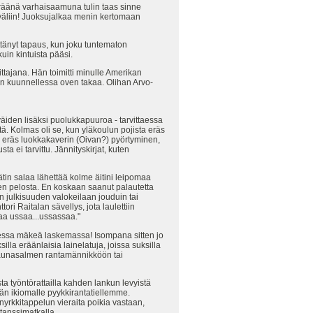
äänä varhaisaamuna tulin taas sinne
 väliin! Juoksujalkaa menin kertomaan
tänyt tapaus, kun joku tuntematon
uin kintuista pääsi.
ittajana. Hän toimitti minulle Amerikan
minun kuunnellessa oven takaa. Olihan Arvo-
iden lisäksi puolukkapuuroa - tarvittaessa
ä. Kolmas oli se, kun yläkoulun pojista eräs
ä eräs luokkakaverin (Oivan?) pyörtyminen,
a ei tarvittu. Jännityskirjat, kuten
ätin salaa lähettää kolme äitini leipomaa
sen pelosta. En koskaan saanut palautetta
en julkisuuden valokeilaan jouduin tai
ri Raitalan sävellys, jota laulettiin
aa ussaa...ussassaa."
ressa mäkeä laskemassa! Isompana sitten jo
la eräänlaisia lainelatuja, joissa suksilla
 Saunasalmen rantamännikköön tai
sta työntörattailla kahden lankun levyistä
dän ikiomalle pyykkirantatiellemme.
rkkitappelun vieraita poikia vastaan,
tanssimatkalla.