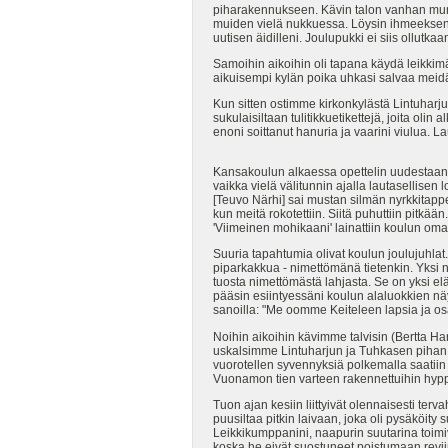
piharakennukseen. Kävin talon vanhan mum
muiden vielä nukkuessa. Löysin ihmeekseni 
uutisen äidilleni. Joulupukki ei siis ollut
Samoihin aikoihin oli tapana käydä leikkim
aikuisempi kylän poika uhkasi salvaa meidät. 
Kun sitten ostimme kirkonkylästä Lintuharjun
sukulaisiltaan tulitikkuetikettejä, joita oli
enoni soittanut hanuria ja vaarini viulua. La
Kansakoulun alkaessa opettelin uudestaan 
vaikka vielä välitunnin ajalla lautasellise
[Teuvo Närhi] sai mustan silmän nyrkkitapp
kun meitä rokotettiin. Siitä puhuttiin pitkää
'Viimeinen mohikaani' lainattiin koulun omas
Suuria tapahtumia olivat koulun joulujuhlat.
piparkakkua - nimettömänä tietenkin. Yksi n
tuosta nimettömästä lahjasta. Se on yksi elä
pääsin esiintyessäni koulun alaluokkien näyt
sanoilla: "Me oomme Keiteleen lapsia ja os
Noihin aikoihin kävimme talvisin (Bertta H
uskalsimme Lintuharjun ja Tuhkasen pihan vä
vuorotellen syvennyksiä polkemalla saatii
Vuonamon tien varteen rakennettuihin hypp
Tuon ajan kesiin liittyivät olennaisesti ter
puusiltaa pitkin laivaan, joka oli pysäköity
Leikkikumppanini, naapurin suutarina toim
koska he eivät suostuneet poistumaan revi