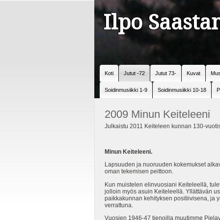
Ilpo Saast
Koti
Jutut -72
Jutut 73-
Kuvat
Mus
Soidinmusiikki 1-9
Soidinmusiikki 10-18
P
2009 Minun Keiteleeni
Julkaistu 2011 Keiteleen kunnan 130-vuotisj
Minun Keiteleeni.
Lapsuuden ja nuoruuden kokemukset alkavat
oman tekemisen peittoon.
Kun muistelen elinvuosiani Keiteleellä, t
jolloin myös asuin Keiteleellä. Yllättävän u
paikkakunnan kehityksen positiivisena, ja y
verrattuna.
Vuosien 1946-47 tienoilla muutimme Pielav