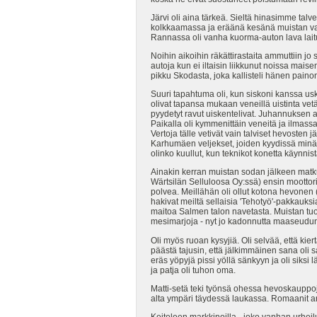
Järvi oli aina tärkeä. Sieltä hinasimme tal
kolkkaamassa ja eräänä kesänä muistan vaa
Rannassa oli vanha kuorma-auton lava laitu
Noihin aikoihin räkättirastaita ammuttiin jo
autoja kun ei iltaisin liikkunut noissa ma
pikku Skodasta, joka kallisteli hänen painon
Suuri tapahtuma oli, kun siskoni kanssa us
olivat tapansa mukaan veneillä uistinta vet
pyydetyt ravut uiskentelivat. Juhannuksen 
Paikalla oli kymmenittäin veneitä ja ilmassa
Vertoja tälle vetivät vain talviset hevosten j
Karhumäen veljekset, joiden kyydissä minäki
olinko kuullut, kun teknikot konetta käynnist
Ainakin kerran muistan sodan jälkeen matkus
Wärtsilän Selluloosa Oy:ssä) ensin moottor
polvea. Meillähän oli ollut kotona hevonen 
hakivat meiltä sellaisia 'Tehotyö'-pakkauksi
maitoa Salmen talon navetasta. Muistan tuo
mesimarjoja - nyt jo kadonnutta maaseudun
Oli myös ruoan kysyjiä. Oli selvää, että ki
päästä tajusin, että jälkimmäinen sana oli
eräs yöpyjä pissi yöllä sänkyyn ja oli siksi 
ja patja oli tuhon oma.
Matti-setä teki työnsä ohessa hevoskaupp
alta ympäri täydessä laukassa. Romaanit ar
Keiteleen markkinoilla - joko vanhan urheiluk