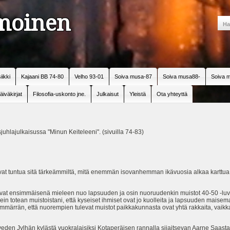
amoinen
iikki
Kajaani BB 74-80
Velho 93-01
Soiva musa-87
Soiva musa88-
Soiva m
äiväkirjat
Filosofia-uskonto jne.
Julkaisut
Yleistä
Ota yhteyttä
uhlajulkaisussa "Minun Keiteleeni". (sivuilla 74-83)
 tuntua sitä tärkeämmiltä, mitä enemmän isovanhemman ikävuosia alkaa karttua. 
ulevat ensimmäisenä mieleen nuo lapsuuden ja osin nuoruudenkin muistot 40-50 -lu
sein totean muistoistani, että kyseiset ihmiset ovat jo kuolleita ja lapsuuden maisem
mmärrän, että nuorempien tulevat muistot paikkakunnasta ovat yhtä rakkaita, vaikka 
eden Jylhän kylästä vuokralaisiksi Kotaperäisen rannalla sijaitsevan Aarne Saast