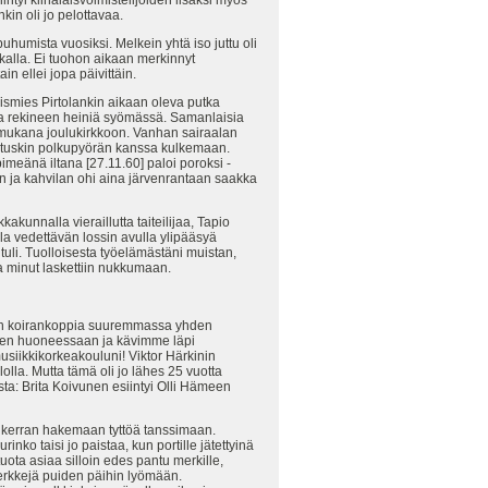
in oli jo pelottavaa.
umista vuosiksi. Melkein yhtä iso juttu oli
okalla. Ei tuohon aikaan merkinnyt
in ellei jopa päivittäin.
smies Pirtolankin aikaan oleva putka
sta rekineen heiniä syömässä. Samanlaisia
mukana joulukirkkoon. Vanhan sairaalan
i tuskin polkupyörän kanssa kulkemaan.
imeänä iltana [27.11.60] paloi poroksi -
 ja kahvilan ohi aina järvenrantaan saakka
unnalla vieraillutta taiteilijaa, Tapio
illa vedettävän lossin avulla ylipääsyä
tuli. Tuolloisesta työelämästäni muistan,
ja minut laskettiin nukkumaan.
vähän koirankoppia suuremmassa yhden
 hänen huoneessaan ja kävimme läpi
musiikkikorkeakouluni! Viktor Härkinin
olla. Mutta tämä oli jo lähes 25 vuotta
ta: Brita Koivunen esiintyi Olli Hämeen
 kerran hakemaan tyttöä tanssimaan.
inko taisi jo paistaa, kun portille jätettyinä
uota asiaa silloin edes pantu merkille,
erkkejä puiden päihin lyömään.